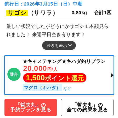
釣行日：2026年3月15日（日）中潮
サゴシ
（サワラ）
0.80kg
合計1匹
厳しい状況でしたがどうにかサゴシ１本顔見ら
れました！ 来週平日空き有ります！
続きを表示
★キャステキング★キハダ釣りプラン
20,000
円/人
乗合
1,500
ポイント還元
マグロ（キハダ）
「哲夫丸」の
「哲夫丸」の
予約プランを見る
全ての釣果を見る