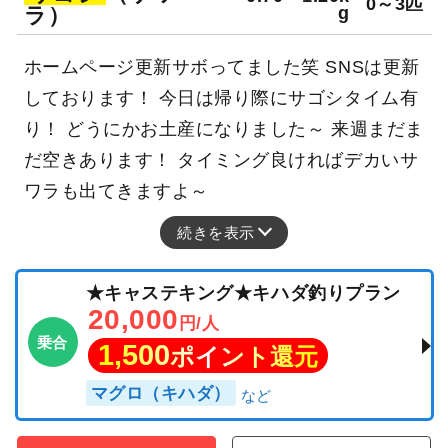
0～3匹
ラ）
g
ホームページ更新サボってました笑 SNSは更新
しております！ 今日は帰り際にサゴシタイム有
り！ どうにかお土産になりました～ 来週まだま
だ空きあります！ タイミング良ければデカいサ
ワラも出てきますよ～
続きを表示
★キャステキング★キハダ釣りプラン
20,000
円/人
乗合
1,500
ポイント還元
マグロ（キハダ）