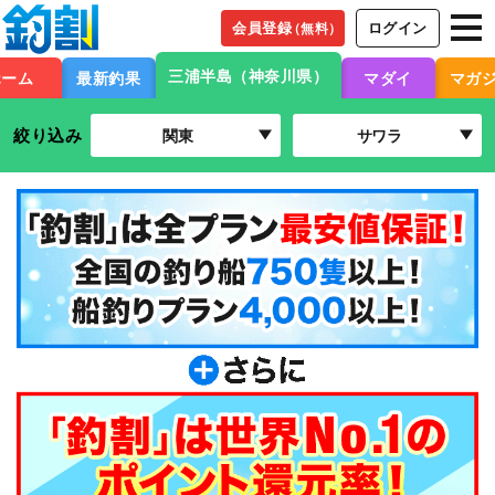
会員登録
ログイン
（無料）
三浦半島（神奈川県）
ホーム
最新釣果
マダイ
マガ
絞り込み
関東
サワラ