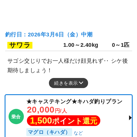
釣行日：2026年3月6日（金）中潮
サワラ
1.00～2.40kg
0～1匹
サゴシ交じりでお一人様だけ顔見れず‥ シケ後
期待しましょう！
続きを表示
★キャステキング★キハダ釣りプラン
20,000
円/人
乗合
1,500
ポイント還元
マグロ（キハダ）