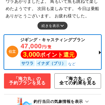
ワラあがりましたよ。 鳥もいて魚も跳ねて楽し
めたようです。 次回も楽しみです。 今日は乗船
ありがとうございます。 お疲れ様でした。
続きを表示
ジギング・キャスティングプラン
47,000
円/隻
仕立
3,000
ポイント還元
サワラ
イナダ（ブリ）
「海力丸」の
「海力丸」の
予約プランを見る
全ての釣果を見る
釣行当日の気象情報を表示