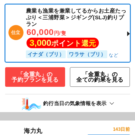
農業も漁業を兼業してるからお土産たっ
ぷり＜三浦野菜＞ジギング(SLJ)釣りプ
ラン
60,000
仕立
円/隻
3,000
ポイント還元
イナダ（ブリ）
ワラサ（ブリ）
「金重丸」の
「金重丸」の
予約プランを見る
全ての釣果を見る
釣行当日の気象情報を表示
143日前
海力丸