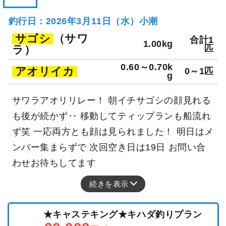
釣行日：2026年3月11日（水）小潮
サゴシ
（サワ
合計1
1.00kg
ラ）
匹
0.60～0.70k
アオリイカ
0～1匹
g
サワラアオリリレー！ 朝イチサゴシの顔見れる
も後が続かず‥ 移動してティップランも船流れ
ず笑 一応両方とも顔は見られました！ 明日はメ
ンバー集まらずで 次回空き日は19日 お問い合
わせお待ちしてます
続きを表示
★キャステキング★キハダ釣りプラン