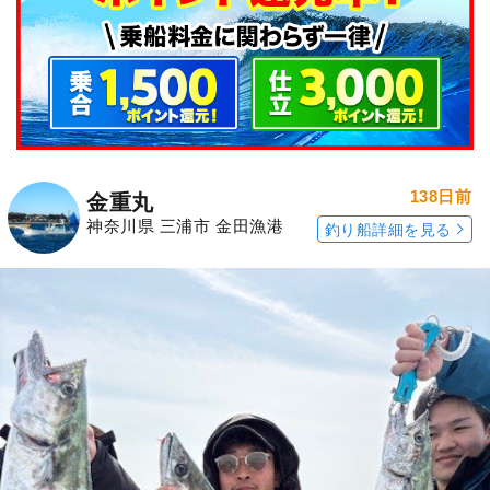
138日前
金重丸
神奈川県 三浦市 金田漁港
釣り船詳細を見る