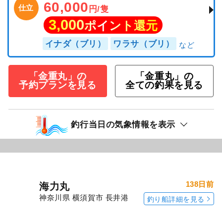
60,000
仕立
円/隻
3,000
ポイント還元
イナダ（ブリ）
ワラサ（ブリ）
「金重丸」の
「金重丸」の
予約プランを見る
全ての釣果を見る
釣行当日の気象情報を表示
138日前
海力丸
神奈川県 横須賀市 長井港
釣り船詳細を見る