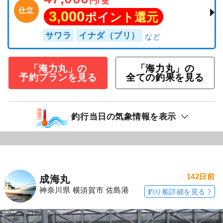
円/隻
仕立
3,000
ポイント還元
サワラ
イナダ（ブリ）
「海力丸」の
「海力丸」の
予約プランを見る
全ての釣果を見る
釣行当日の気象情報を表示
142日前
成海丸
神奈川県 横須賀市 佐島港
釣り船詳細を見る