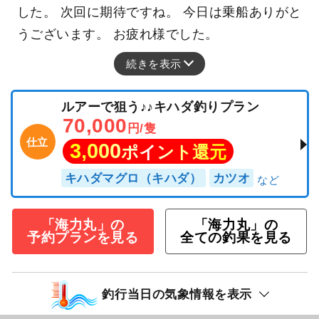
した。 次回に期待ですね。 今日は乗船ありがと
うございます。 お疲れ様でした。
続きを表示
ルアーで狙う♪♪キハダ釣りプラン
70,000
円/隻
仕立
3,000
ポイント還元
キハダマグロ（キハダ）
カツオ
「海力丸」の
「海力丸」の
予約プランを見る
全ての釣果を見る
釣行当日の気象情報を表示