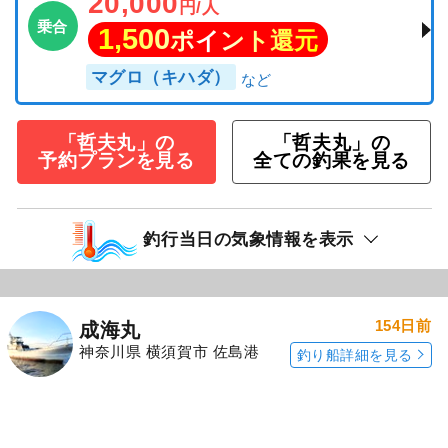
20,000
円/人
乗合
1,500
ポイント還元
マグロ（キハダ）
「哲夫丸」の
「哲夫丸」の
予約プランを見る
全ての釣果を見る
釣行当日の気象情報を表示
154日前
成海丸
神奈川県 横須賀市 佐島港
釣り船詳細を見る