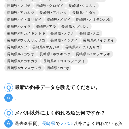
長崎県×マゴチ
長崎県×クロダイ
長崎県×クロムツ
長崎県×アカムツ
長崎県×アオハタ
長崎県×キダイ
長崎県×イトヨリダイ
長崎県×メダイ
長崎県×オオモンハタ
長崎県×シイラ
長崎県×アラ
長崎県×ホウボウ
長崎県×チカメキントキ
長崎県×メジナ
長崎県×クエ
長崎県×ウッカリカサゴ
長崎県×イシダイ
長崎県×メイチダイ
長崎県×ムツ
長崎県×マカジキ
長崎県×アヤメカサゴ
長崎県×ハガツオ
長崎県×ホウキハタ
長崎県×ハマフエフキ
長崎県×アカヤガラ
長崎県×ヨコスジフエダイ
長崎県×カマスサワラ
長崎県×Array
最新の釣果データを教えてください。
。
メバル以外によく釣れる魚は何ですか？
過去30日間、
長崎県
で
メバル
以外によく釣れている魚