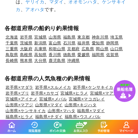
は、
ヤリイカ
、
マダイ
、
オオモンハタ
、
ケンサキイ
カ
、
アオハタ
です。
各都道府県の船釣り釣果情報
北海道
岩手県
宮城県
山形県
福島県
東京都
神奈川県
埼玉県
千葉県
茨城県
新潟県
富山県
石川県
福井県
愛知県
静岡県
三重県
大阪府
兵庫県
和歌山県
京都府
広島県
岡山県
山口県
鳥取県
島根県
高知県
香川県
徳島県
愛媛県
福岡県
佐賀県
長崎県
熊本県
大分県
鹿児島県
沖縄県
各都道府県の人気魚種の釣果情報
岩手県×マダラ
岩手県×スルメイカ
岩手県×ケンサキイカ
岩手県×ブリ
岩手県×カサゴ
宮城県×ヒラメ
宮城県×マアジ
宮城県×アイナメ
宮城県×メバル
宮城県×マコガレイ
山形県×マアジ
山形県×マダイ
山形県×キジハタ
山形県×ケンサキイカ
山形県×マハタ
福島県×マダイ
福島県×ヒラメ
福島県×チダイ
福島県×ウスメバル
福島県×アイナメ
茨城県×マダイ
茨城県×ブリ
茨城県×ヒラメ
茨城県×カサゴ
茨城県×ホウボウ
埼玉県×サワラ
埼玉県×タチウオ
埼玉県×ホウボウ
埼玉県×マダイ
埼玉県×マアジ
千葉県×マダイ