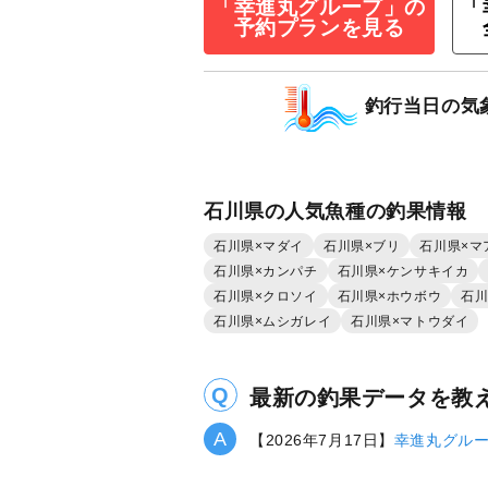
「幸進丸グループ」の
「
い。＝
予約プランを見る
乗合
10,000
円/人
1,500
ポイン
釣行当日の気
ブリ
フクラギ（ブ
石川県の人気魚種の釣果情報
石川県×マダイ
石川県×ブリ
石川県×マ
石川県×カンパチ
石川県×ケンサキイカ
石川県×クロソイ
石川県×ホウボウ
石川
石川県×ムシガレイ
石川県×マトウダイ
最新の釣果データを教
【2026年7月17日】
幸進丸グル