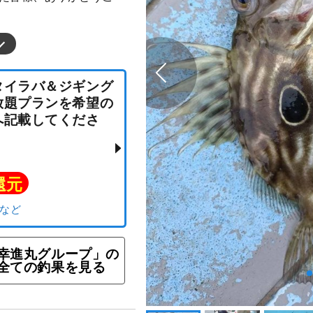
便☆タイラバ＆ジギング
乗り放題プランを希望の
望欄へ記載してくださ
ト還元
幸進丸グループ」の
全ての釣果を見る
リ）