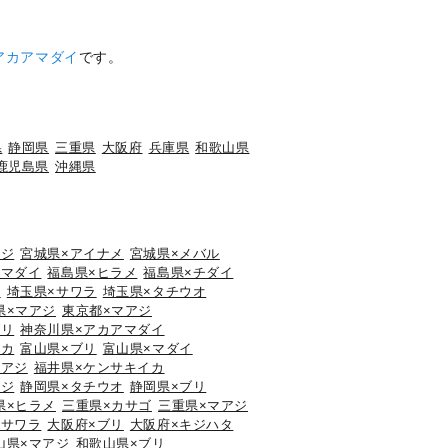
アカアマダイ
です。
県
静岡県
三重県
大阪府
兵庫県
和歌山県
鹿児島県
沖縄県
アジ
宮城県×アイナメ
宮城県×メバル
×マダイ
福島県×ヒラメ
福島県×チダイ
ウ
埼玉県×サワラ
埼玉県×タチウオ
県×マアジ
東京都×マアジ
ブリ
神奈川県×アカアマダイ
イカ
富山県×ブリ
富山県×マダイ
マアジ
福井県×ケンサキイカ
アジ
静岡県×タチウオ
静岡県×ブリ
県×ヒラメ
三重県×カサゴ
三重県×マアジ
×サワラ
大阪府×ブリ
大阪府×キジハタ
山県×マアジ
和歌山県×ブリ