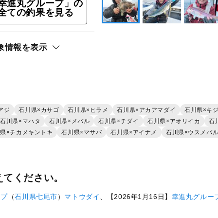
幸進丸グループ」の
全ての釣果を見る
ト還元
象情報を表示
リ）
アジ
石川県×カサゴ
石川県×ヒラメ
石川県×アカアマダイ
石川県×キ
石川県×マハタ
石川県×メバル
石川県×チダイ
石川県×アオリイカ
石
県×チカメキントキ
石川県×マサバ
石川県×アイナメ
石川県×ウスメバ
えてください。
ープ
（
石川県
七尾市
）
マトウダイ
、【2026年1月16日】
幸進丸グルー