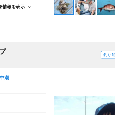
象情報を表示
プ
釣り
）中潮