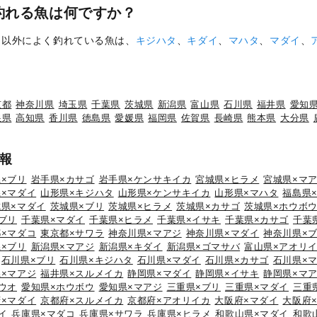
釣れる魚は何ですか？
イ
以外によく釣れている魚は、
キジハタ
、
キダイ
、
マハタ
、
マダイ
、
京都
神奈川県
埼玉県
千葉県
茨城県
新潟県
富山県
石川県
福井県
愛知
根県
高知県
香川県
徳島県
愛媛県
福岡県
佐賀県
長崎県
熊本県
大分県
報
×ブリ
岩手県×カサゴ
岩手県×ケンサキイカ
宮城県×ヒラメ
宮城県×マ
×マダイ
山形県×キジハタ
山形県×ケンサキイカ
山形県×マハタ
福島県
城県×マダイ
茨城県×ブリ
茨城県×ヒラメ
茨城県×カサゴ
茨城県×ホウボ
ブリ
千葉県×マダイ
千葉県×ヒラメ
千葉県×イサキ
千葉県×カサゴ
千葉
×マダコ
東京都×サワラ
神奈川県×マアジ
神奈川県×マダイ
神奈川県×
×ブリ
新潟県×マアジ
新潟県×キダイ
新潟県×ゴマサバ
富山県×アオリ
石川県×ブリ
石川県×キジハタ
石川県×マダイ
石川県×カサゴ
石川県×
×マアジ
福井県×スルメイカ
静岡県×マダイ
静岡県×イサキ
静岡県×マ
ウオ
愛知県×ホウボウ
愛知県×マアジ
三重県×ブリ
三重県×マダイ
三重
×マダイ
京都府×スルメイカ
京都府×アオリイカ
大阪府×マダイ
大阪府
イ
兵庫県×マダコ
兵庫県×サワラ
兵庫県×ヒラメ
和歌山県×マダイ
和歌