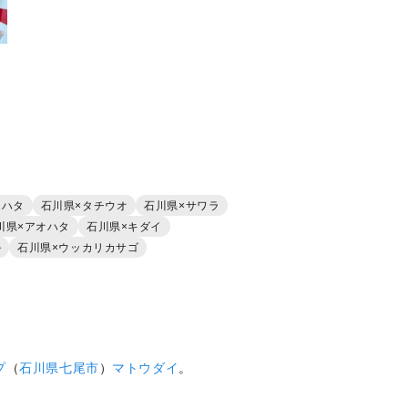
ジハタ
石川県×タチウオ
石川県×サワラ
川県×アオハタ
石川県×キダイ
ル
石川県×ウッカリカサゴ
プ
（
石川県
七尾市
）
マトウダイ
。