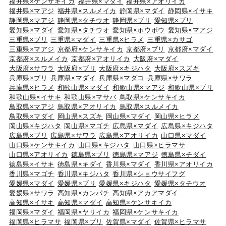
福井県×ケンサキイカ
福井県×マダイ
福井県×アオリイカ
福井県×マアジ
福井県×スルメイカ
静岡県×マダイ
静岡県×イサキ
静岡県×マアジ
静岡県×タチウオ
静岡県×ブリ
愛知県×ブリ
愛知県×マダイ
愛知県×タチウオ
愛知県×ホウボウ
愛知県×マアジ
三重県×ブリ
三重県×マダイ
三重県×ヒラメ
三重県×カサゴ
三重県×マアジ
京都府×ケンサキイカ
京都府×ブリ
京都府×マダイ
京都府×スルメイカ
京都府×アオリイカ
大阪府×マダイ
大阪府×サワラ
大阪府×ブリ
大阪府×キジハタ
大阪府×スズキ
兵庫県×ブリ
兵庫県×マダイ
兵庫県×マダコ
兵庫県×サワラ
兵庫県×ヒラメ
和歌山県×マダイ
和歌山県×マアジ
和歌山県×ブリ
和歌山県×イサキ
和歌山県×マサバ
鳥取県×ケンサキイカ
鳥取県×マアジ
鳥取県×アオリイカ
鳥取県×スルメイカ
鳥取県×マダイ
岡山県×スズキ
岡山県×マダイ
岡山県×ヒラメ
岡山県×キジハタ
岡山県×マゴチ
広島県×マダイ
広島県×キジハタ
広島県×ブリ
広島県×サワラ
広島県×アオリイカ
山口県×マダイ
山口県×ケンサキイカ
山口県×キジハタ
山口県×ヒラマサ
山口県×アオリイカ
徳島県×ブリ
徳島県×マアジ
徳島県×チダイ
徳島県×イサキ
徳島県×キダイ
香川県×マダイ
香川県×アオリイカ
香川県×マゴチ
香川県×キジハタ
香川県×ショウサイフグ
愛媛県×マダイ
愛媛県×ブリ
愛媛県×キジハタ
愛媛県×タチウオ
愛媛県×サワラ
高知県×カンパチ
高知県×アカアマダイ
高知県×イサキ
高知県×マダイ
高知県×ケンサキイカ
福岡県×マダイ
福岡県×ヤリイカ
福岡県×ケンサキイカ
福岡県×ヒラマサ
福岡県×ブリ
佐賀県×マダイ
佐賀県×ヒラマサ