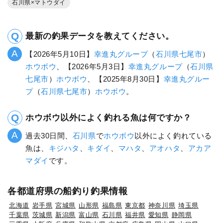
石川県×マトウダイ
最新の釣果データを教えてください。
【2026年5月10日】
幸進丸グループ
（
石川県
七尾市
）
ホウボウ
、【2026年5月3日】
幸進丸グループ
（
石川県
七尾市
）
ホウボウ
、【2025年8月30日】
幸進丸グルー
プ
（
石川県
七尾市
）
ホウボウ
。
ホウボウ以外によく釣れる魚は何ですか？
過去30日間、
石川県
で
ホウボウ
以外によく釣れている
魚は、
キジハタ
、
キダイ
、
マハタ
、
アオハタ
、
アカア
マダイ
です。
各都道府県の船釣り釣果情報
北海道
岩手県
宮城県
山形県
福島県
東京都
神奈川県
埼玉県
千葉県
茨城県
新潟県
富山県
石川県
福井県
愛知県
静岡県