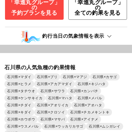
「幸進丸グループ」
「幸進丸グループ」
の
の
予約プランを見る
全ての釣果を見る
釣行当日の気象情報を表示
石川県の人気魚種の釣果情報
石川県×マダイ
石川県×ブリ
石川県×マアジ
石川県×カサゴ
石川県×ヒラメ
石川県×アカアマダイ
石川県×キジハタ
石川県×タチウオ
石川県×サワラ
石川県×カンパチ
石川県×ケンサキイカ
石川県×マハタ
石川県×メバル
石川県×チダイ
石川県×アオリイカ
石川県×アオハタ
石川県×キダイ
石川県×クロソイ
石川県×チカメキントキ
石川県×ホウボウ
石川県×マサバ
石川県×アイナメ
石川県×ウスメバル
石川県×ウッカリカサゴ
石川県×ムシガレイ