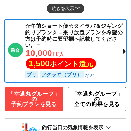
続きを表示
☆午前ショート便☆タイラバ＆ジギング
釣りプラン☆＝乗り放題プランを希望の
方は予約時に要望欄へ記載してくださ
い。＝
乗合
10,000
円/人
1,500
ポイント還元
ブリ
フクラギ（ブリ）
「幸進丸グループ」
「幸進丸グループ」
の
の
予約プランを見る
全ての釣果を見る
釣行当日の気象情報を表示