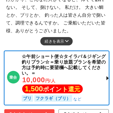
ない。 そして、捌けない。 私だけ。 大きい鯛
とか、ブリとか、 釣った人は皆さん自分で捌い
て、調理できるんですか。 ご乗船いただいた皆
様、ありがとうございました。
続きを表示
☆午前ショート便☆タイラバ＆ジギング
釣りプラン☆＝乗り放題プランを希望の
方は予約時に要望欄へ記載してくださ
い。＝
乗合
10,000
円/人
1,500
ポイント還元
ブリ
フクラギ（ブリ）