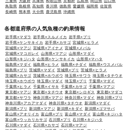
三重県
大阪府
兵庫県
和歌山県
京都府
広島県
岡山県
山口県
鳥取県
島根県
高知県
香川県
徳島県
愛媛県
福岡県
佐賀県
長崎県
熊本県
大分県
鹿児島県
沖縄県
各都道府県の人気魚種の釣果情報
岩手県×マダラ
岩手県×スルメイカ
岩手県×ブリ
岩手県×ケンサキイカ
岩手県×カサゴ
宮城県×ヒラメ
宮城県×マアジ
宮城県×アイナメ
宮城県×メバル
宮城県×マコガレイ
山形県×マアジ
山形県×マダイ
山形県×キジハタ
山形県×ケンサキイカ
山形県×マハタ
福島県×マダイ
福島県×ヒラメ
福島県×チダイ
福島県×ウスメバル
福島県×ブリ
茨城県×マダイ
茨城県×ブリ
茨城県×ヒラメ
茨城県×カサゴ
茨城県×ホウボウ
埼玉県×サワラ
埼玉県×タチウオ
埼玉県×ホウボウ
埼玉県×マダイ
埼玉県×ブリ
千葉県×マダイ
千葉県×ヒラメ
千葉県×イサキ
千葉県×カサゴ
千葉県×マアジ
東京都×マアジ
東京都×タチウオ
東京都×シロギス
東京都×マダコ
東京都×サワラ
神奈川県×マアジ
神奈川県×マダイ
神奈川県×ブリ
神奈川県×アカアマダイ
神奈川県×タチウオ
新潟県×マダイ
新潟県×ブリ
新潟県×マアジ
新潟県×キダイ
新潟県×ゴマサバ
富山県×アオリイカ
富山県×ブリ
富山県×マダイ
富山県×キジハタ
富山県×ウッカリカサゴ
石川県×ブリ
石川県×キジハタ
石川県×マダイ
石川県×カサゴ
石川県×マアジ