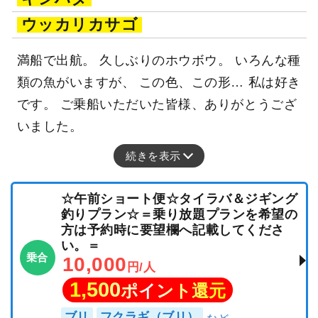
ウッカリカサゴ
満船で出航。 久しぶりのホウボウ。 いろんな種
類の魚がいますが、 この色、この形… 私は好き
です。 ご乗船いただいた皆様、ありがとうござ
いました。
続きを表示
☆午前ショート便☆タイラバ＆ジギング
釣りプラン☆＝乗り放題プランを希望の
方は予約時に要望欄へ記載してくださ
い。＝
乗合
10,000
円/人
1,500
ポイント還元
ブリ
フクラギ（ブリ）