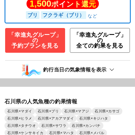
1,500
ポイント還元
ブリ
フクラギ（ブリ）
「幸進丸グループ」
「幸進丸グループ」
の
の
予約プランを見る
全ての釣果を見る
釣行当日の気象情報を表示
石川県の人気魚種の釣果情報
石川県×マダイ
石川県×ブリ
石川県×マアジ
石川県×カサゴ
石川県×ヒラメ
石川県×アカアマダイ
石川県×キジハタ
石川県×タチウオ
石川県×サワラ
石川県×カンパチ
石川県×ケンサキイカ
石川県×マハタ
石川県×メバル