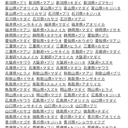
新潟県×ブリ
新潟県×マアジ
新潟県×キダイ
新潟県×ゴマサバ
富山県×アオリイカ
富山県×ブリ
富山県×マダイ
富山県×キジハタ
富山県×ウッカリカサゴ
石川県×ブリ
石川県×キジハタ
石川県×マダイ
石川県×カサゴ
石川県×マアジ
福井県×ケンサキイカ
福井県×マダイ
福井県×アオリイカ
福井県×マアジ
福井県×スルメイカ
静岡県×マダイ
静岡県×イサキ
静岡県×マアジ
静岡県×タチウオ
静岡県×ブリ
愛知県×ブリ
愛知県×マダイ
愛知県×タチウオ
愛知県×ホウボウ
愛知県×マアジ
三重県×ブリ
三重県×マダイ
三重県×ヒラメ
三重県×カサゴ
三重県×マアジ
京都府×ケンサキイカ
京都府×ブリ
京都府×マダイ
京都府×スルメイカ
京都府×アオリイカ
大阪府×マダイ
大阪府×サワラ
大阪府×ブリ
大阪府×キジハタ
大阪府×スズキ
兵庫県×ブリ
兵庫県×マダイ
兵庫県×マダコ
兵庫県×サワラ
兵庫県×ヒラメ
和歌山県×マダイ
和歌山県×マアジ
和歌山県×ブリ
和歌山県×イサキ
和歌山県×マサバ
鳥取県×ケンサキイカ
鳥取県×マアジ
鳥取県×スルメイカ
鳥取県×アオリイカ
鳥取県×マダイ
岡山県×スズキ
岡山県×マダイ
岡山県×ヒラメ
岡山県×キジハタ
岡山県×マゴチ
広島県×マダイ
広島県×キジハタ
広島県×サワラ
広島県×ブリ
広島県×アオリイカ
山口県×マダイ
山口県×ケンサキイカ
山口県×キジハタ
山口県×ブリ
山口県×カサゴ
徳島県×ブリ
徳島県×マアジ
徳島県×チダイ
徳島県×イサキ
徳島県×キダイ
香川県×マダイ
香川県×アオリイカ
香川県×マゴチ
香川県×キジハタ
香川県×ショウサイフグ
愛媛県×マダイ
愛媛県×ブリ
愛媛県×キジハタ
愛媛県×タチウオ