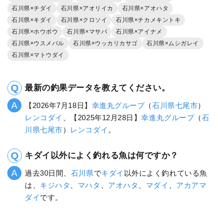
石川県×チダイ
石川県×アオリイカ
石川県×アオハタ
石川県×キダイ
石川県×クロソイ
石川県×チカメキントキ
石川県×ホウボウ
石川県×マサバ
石川県×アイナメ
石川県×ウスメバル
石川県×ウッカリカサゴ
石川県×ムシガレイ
石川県×マトウダイ
最新の釣果データを教えてください。
【2026年7月18日】
幸進丸グループ
（
石川県
七尾市
）
レンコダイ
、【2025年12月28日】
幸進丸グループ
（
石
川県
七尾市
）
レンコダイ
。
キダイ以外によく釣れる魚は何ですか？
過去30日間、
石川県
で
キダイ
以外によく釣れている魚
は、
キジハタ
、
マハタ
、
アオハタ
、
マダイ
、
アカアマ
ダイ
です。