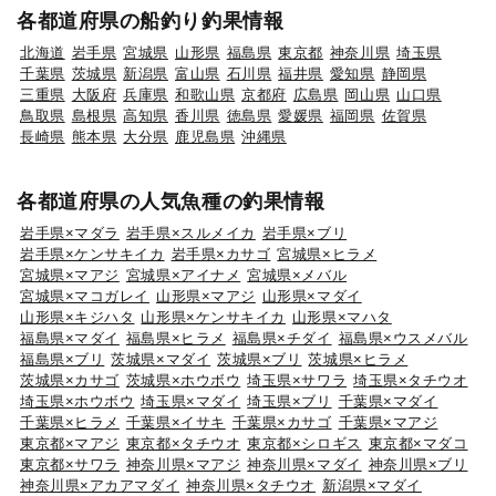
各都道府県の船釣り釣果情報
北海道
岩手県
宮城県
山形県
福島県
東京都
神奈川県
埼玉県
千葉県
茨城県
新潟県
富山県
石川県
福井県
愛知県
静岡県
三重県
大阪府
兵庫県
和歌山県
京都府
広島県
岡山県
山口県
鳥取県
島根県
高知県
香川県
徳島県
愛媛県
福岡県
佐賀県
長崎県
熊本県
大分県
鹿児島県
沖縄県
各都道府県の人気魚種の釣果情報
岩手県×マダラ
岩手県×スルメイカ
岩手県×ブリ
岩手県×ケンサキイカ
岩手県×カサゴ
宮城県×ヒラメ
宮城県×マアジ
宮城県×アイナメ
宮城県×メバル
宮城県×マコガレイ
山形県×マアジ
山形県×マダイ
山形県×キジハタ
山形県×ケンサキイカ
山形県×マハタ
福島県×マダイ
福島県×ヒラメ
福島県×チダイ
福島県×ウスメバル
福島県×ブリ
茨城県×マダイ
茨城県×ブリ
茨城県×ヒラメ
茨城県×カサゴ
茨城県×ホウボウ
埼玉県×サワラ
埼玉県×タチウオ
埼玉県×ホウボウ
埼玉県×マダイ
埼玉県×ブリ
千葉県×マダイ
千葉県×ヒラメ
千葉県×イサキ
千葉県×カサゴ
千葉県×マアジ
東京都×マアジ
東京都×タチウオ
東京都×シロギス
東京都×マダコ
東京都×サワラ
神奈川県×マアジ
神奈川県×マダイ
神奈川県×ブリ
神奈川県×アカアマダイ
神奈川県×タチウオ
新潟県×マダイ