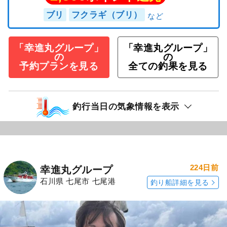
ブリ
フクラギ（ブリ）
「幸進丸グループ」
「幸進丸グループ」
の
の
予約プランを見る
全ての釣果を見る
釣行当日の気象情報を表示
224日前
幸進丸グループ
石川県 七尾市 七尾港
釣り船詳細を見る