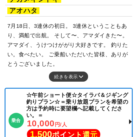
アオハタ
7月18日、3連休の初日。 3連休ということもあ
り、満船で出航。 そして〜、アマダイきた〜。
アマダイ、うけつけががり大好きです。 釣りた
い。食べたい。 ご乗船いただいた皆様、ありが
とうございました。
続きを表示
☆午前ショート便☆タイラバ＆ジギング
釣りプラン☆＝乗り放題プランを希望の
方は予約時に要望欄へ記載してくださ
い。＝
乗合
10,000
円/人
1,500
ポイント還元