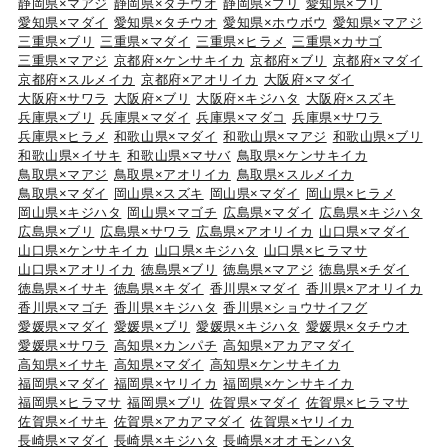
静岡県×マアジ
静岡県×タチウオ
静岡県×ブリ
愛知県×ブリ
愛知県×マダイ
愛知県×タチウオ
愛知県×ホウボウ
愛知県×マアジ
三重県×ブリ
三重県×マダイ
三重県×ヒラメ
三重県×カサゴ
三重県×マアジ
京都府×ケンサキイカ
京都府×ブリ
京都府×マダイ
京都府×スルメイカ
京都府×アオリイカ
大阪府×マダイ
大阪府×サワラ
大阪府×ブリ
大阪府×キジハタ
大阪府×スズキ
兵庫県×ブリ
兵庫県×マダイ
兵庫県×マダコ
兵庫県×サワラ
兵庫県×ヒラメ
和歌山県×マダイ
和歌山県×マアジ
和歌山県×ブリ
和歌山県×イサキ
和歌山県×マサバ
鳥取県×ケンサキイカ
鳥取県×マアジ
鳥取県×アオリイカ
鳥取県×スルメイカ
鳥取県×マダイ
岡山県×スズキ
岡山県×マダイ
岡山県×ヒラメ
岡山県×キジハタ
岡山県×マゴチ
広島県×マダイ
広島県×キジハタ
広島県×ブリ
広島県×サワラ
広島県×アオリイカ
山口県×マダイ
山口県×ケンサキイカ
山口県×キジハタ
山口県×ヒラマサ
山口県×アオリイカ
徳島県×ブリ
徳島県×マアジ
徳島県×チダイ
徳島県×イサキ
徳島県×キダイ
香川県×マダイ
香川県×アオリイカ
香川県×マゴチ
香川県×キジハタ
香川県×ショウサイフグ
愛媛県×マダイ
愛媛県×ブリ
愛媛県×キジハタ
愛媛県×タチウオ
愛媛県×サワラ
高知県×カンパチ
高知県×アカアマダイ
高知県×イサキ
高知県×マダイ
高知県×ケンサキイカ
福岡県×マダイ
福岡県×ヤリイカ
福岡県×ケンサキイカ
福岡県×ヒラマサ
福岡県×ブリ
佐賀県×マダイ
佐賀県×ヒラマサ
佐賀県×イサキ
佐賀県×アカアマダイ
佐賀県×ヤリイカ
長崎県×マダイ
長崎県×キジハタ
長崎県×オオモンハタ