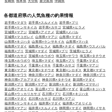
長崎県
熊本県
大分県
鹿児島県
沖縄県
各都道府県の人気魚種の釣果情報
岩手県×マダラ
岩手県×スルメイカ
岩手県×ブリ
岩手県×ケンサキイカ
岩手県×カサゴ
宮城県×ヒラメ
宮城県×マアジ
宮城県×アイナメ
宮城県×メバル
宮城県×マコガレイ
山形県×マアジ
山形県×マダイ
山形県×キジハタ
山形県×ケンサキイカ
山形県×マハタ
福島県×マダイ
福島県×ヒラメ
福島県×チダイ
福島県×ウスメバル
福島県×ブリ
茨城県×マダイ
茨城県×ブリ
茨城県×ヒラメ
茨城県×カサゴ
茨城県×ホウボウ
埼玉県×サワラ
埼玉県×タチウオ
埼玉県×ホウボウ
埼玉県×マダイ
埼玉県×ブリ
千葉県×マダイ
千葉県×ヒラメ
千葉県×イサキ
千葉県×カサゴ
千葉県×マアジ
東京都×マアジ
東京都×タチウオ
東京都×シロギス
東京都×マダコ
東京都×サワラ
神奈川県×マアジ
神奈川県×マダイ
神奈川県×ブリ
神奈川県×アカアマダイ
神奈川県×タチウオ
新潟県×マダイ
新潟県×ブリ
新潟県×マアジ
新潟県×キダイ
新潟県×ゴマサバ
富山県×アオリイカ
富山県×ブリ
富山県×マダイ
富山県×キジハタ
富山県×ウッカリカサゴ
石川県×ブリ
石川県×キジハタ
石川県×マダイ
石川県×カサゴ
石川県×マアジ
福井県×ケンサキイカ
福井県×マダイ
福井県×アオリイカ
福井県×マアジ
福井県×スルメイカ
静岡県×マダイ
静岡県×イサキ