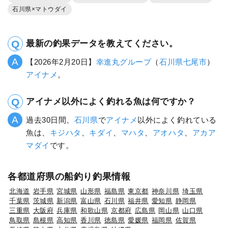
石川県×マトウダイ
最新の釣果データを教えてください。
【2026年2月20日】
幸進丸グループ
（
石川県
七尾市
）
アイナメ
。
アイナメ以外によく釣れる魚は何ですか？
過去30日間、
石川県
で
アイナメ
以外によく釣れている
魚は、
キジハタ
、
キダイ
、
マハタ
、
アオハタ
、
アカア
マダイ
です。
各都道府県の船釣り釣果情報
北海道
岩手県
宮城県
山形県
福島県
東京都
神奈川県
埼玉県
千葉県
茨城県
新潟県
富山県
石川県
福井県
愛知県
静岡県
三重県
大阪府
兵庫県
和歌山県
京都府
広島県
岡山県
山口県
鳥取県
島根県
高知県
香川県
徳島県
愛媛県
福岡県
佐賀県