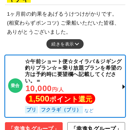
1ヶ月前の釣果をあげるうけつけがかりです。
(相変わらずポンコツ) ご乗船いただいた皆様、
ありがとうございました。
続きを表示
☆午前ショート便☆タイラバ＆ジギング
釣りプラン☆＝乗り放題プランを希望の
方は予約時に要望欄へ記載してくださ
い。＝
乗合
10,000
円/人
1,500
ポイント還元
ブリ
フクラギ（ブリ）
「幸進丸グループ」
「幸進丸グループ」