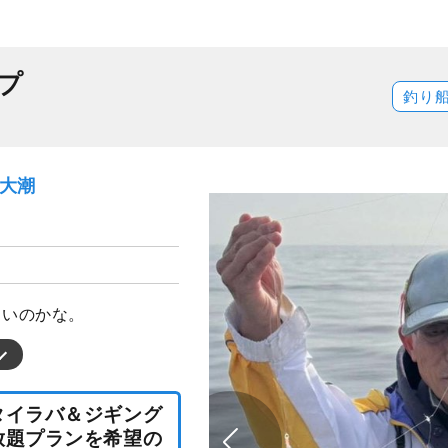
プ
釣り
）大潮
）
しいのかな。