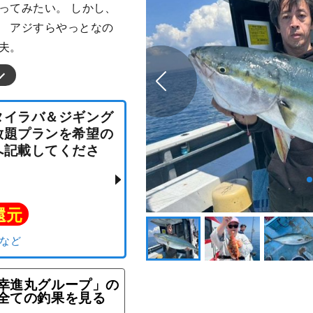
ってみたい。 しかし、
。 アジすらやっとなの
夫。
便☆タイラバ＆ジギング
乗り放題プランを希望の
望欄へ記載してくださ
幸進丸グループ」の
ト還元
全ての釣果を見る