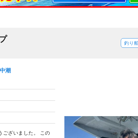
プ
釣り
）中潮
うございました。 この