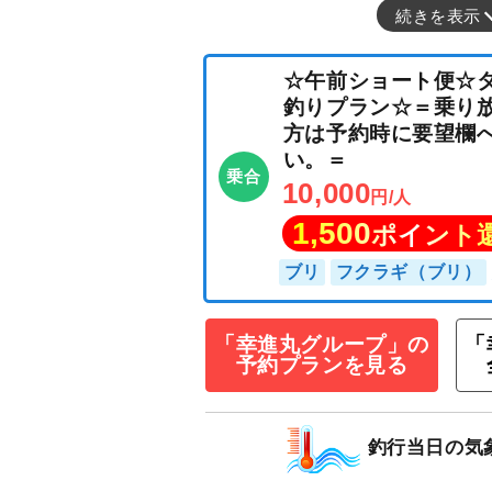
続きを表示
☆午前ショート
釣りプラン☆＝
方は予約時に要
「幸進丸グループ」の
「
い。＝
予約プランを見る
乗合
10,000
円/人
1,500
ポイン
釣行当日の気
ブリ
フクラギ（ブ