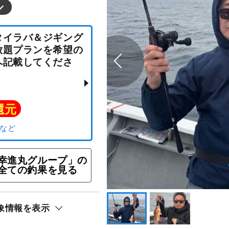
便☆タイラバ＆ジギング
乗り放題プランを希望の
望欄へ記載してくださ
幸進丸グループ」の
全ての釣果を見る
ト還元
象情報を表示
リ）