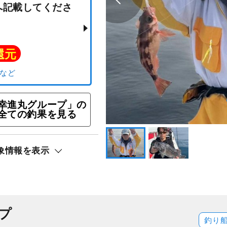
便☆タイラバ＆ジギング
幸進丸グループ」の
乗り放題プランを希望の
全ての釣果を見る
望欄へ記載してくださ
象情報を表示
ト還元
リ）
プ
釣り