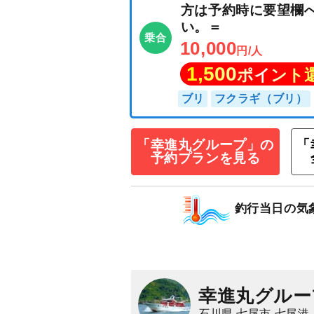
☆午前ショート
「幸進丸グループ」の
「
釣りプラン☆＝
予約プランを見る
方は予約時に要
い。＝
乗合
釣行当日の気
10,000
円/人
1,500
ポイン
ブリ
フクラギ（ブ
幸進丸グルー
石川県 七尾市 七尾港