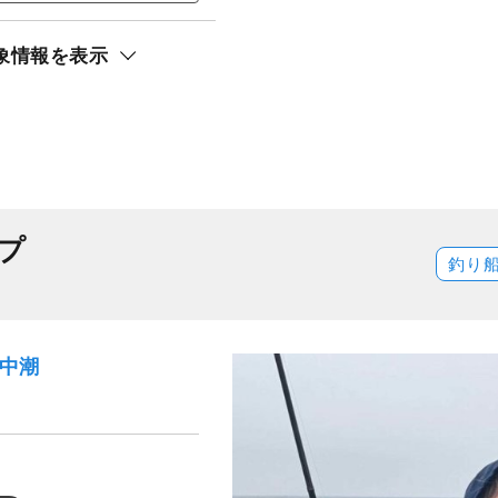
リ）
象情報を表示
プ
釣り
）中潮
）