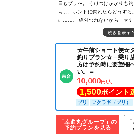
日もブリ〜。 うけつけがかりも釣
もし、ホントに釣れたらどうする
に……。 絶対つれないから、大丈
続きを表示
☆午前ショート
釣りプラン☆＝
方は予約時に要
い。＝
乗合
10,000
円/人
1,500
「幸進丸グループ」の
「
ポイン
予約プランを見る