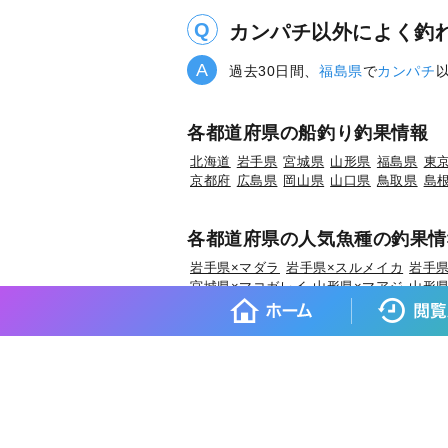
カンパチ以外によく釣
過去30日間、
福島県
で
カンパチ
各都道府県の船釣り釣果情報
北海道
岩手県
宮城県
山形県
福島県
東
京都府
広島県
岡山県
山口県
鳥取県
島
各都道府県の人気魚種の釣果情
岩手県×マダラ
岩手県×スルメイカ
岩手県
宮城県×マコガレイ
山形県×マアジ
山形県
福島県×ウスメバル
福島県×ブリ
茨城県×
埼玉県×ホウボウ
埼玉県×マダイ
埼玉県×
東京都×タチウオ
東京都×シロギス
東京都
神奈川県×タチウオ
新潟県×マダイ
新潟県
富山県×キジハタ
富山県×ウッカリカサゴ
福井県×マダイ
福井県×アオリイカ
福井県
愛知県×ブリ
愛知県×マダイ
愛知県×タチ
京都府×ケンサキイカ
京都府×ブリ
京都府