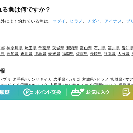
れる魚は何ですか？
以外によく釣れている魚は、
マダイ
、
ヒラメ
、
チダイ
、
アイナメ
、
ブ
京都
神奈川県
埼玉県
千葉県
茨城県
新潟県
富山県
石川県
福井県
愛知
根県
高知県
香川県
徳島県
愛媛県
福岡県
佐賀県
長崎県
熊本県
大分県
報
×ブリ
岩手県×ケンサキイカ
岩手県×カサゴ
宮城県×ヒラメ
宮城県×マ
×マダイ
山形県×キジハタ
山形県×ケンサキイカ
山形県×マハタ
福島県
マダイ
茨城県×ブリ
茨城県×ヒラメ
茨城県×カサゴ
茨城県×ホウボウ
埼
ブリ
千葉県×マダイ
千葉県×ヒラメ
千葉県×イサキ
千葉県×カサゴ
千葉
×マダコ
東京都×サワラ
神奈川県×マアジ
神奈川県×マダイ
神奈川県×
×ブリ
新潟県×マアジ
新潟県×キダイ
新潟県×ゴマサバ
富山県×アオリ
石川県×ブリ
石川県×キジハタ
石川県×マダイ
石川県×カサゴ
石川県×
×マアジ
福井県×スルメイカ
静岡県×マダイ
静岡県×イサキ
静岡県×マ
ウオ
愛知県×ホウボウ
愛知県×マアジ
三重県×ブリ
三重県×マダイ
三重
×マダイ
京都府×スルメイカ
京都府×アオリイカ
大阪府×マダイ
大阪府