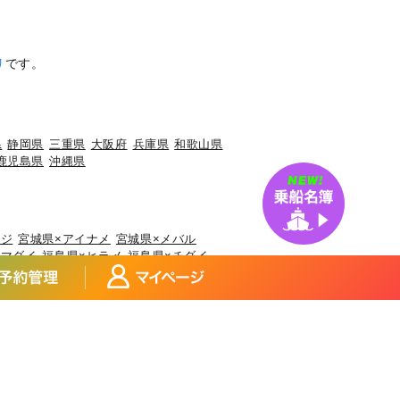
リ
です。
県
静岡県
三重県
大阪府
兵庫県
和歌山県
鹿児島県
沖縄県
アジ
宮城県×アイナメ
宮城県×メバル
×マダイ
福島県×ヒラメ
福島県×チダイ
玉県×サワラ
埼玉県×タチウオ
県×マアジ
東京都×マアジ
ブリ
神奈川県×アカアマダイ
イカ
富山県×ブリ
富山県×マダイ
マアジ
福井県×ケンサキイカ
アジ
静岡県×タチウオ
静岡県×ブリ
県×ヒラメ
三重県×カサゴ
三重県×マアジ
×サワラ
大阪府×ブリ
大阪府×キジハタ