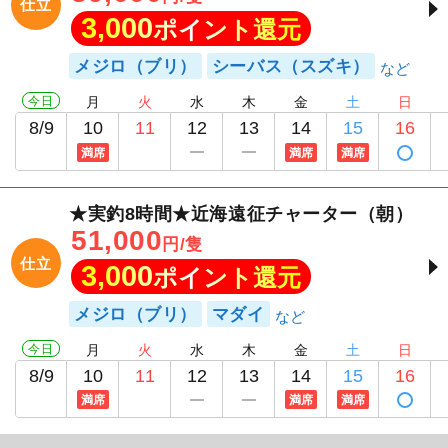
仕立
3,000
ポイント還元
メジロ（ブリ）
シーバス（スズキ）
今日
月
火
水
木
金
土
日
8/9
10
11
12
13
14
15
16
満席
満席
満席
★実釣8時間★近海遠征チャーター（朝）
51,000
円/隻
仕立
3,000
ポイント還元
メジロ（ブリ）
マダイ
今日
月
火
水
木
金
土
日
8/9
10
11
12
13
14
15
16
満席
満席
満席