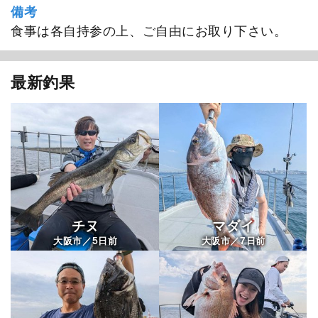
備考
SEA BEAT
食事は各自持参の上、ご自由にお取り下さい。
最新釣果
チヌ
マダイ
5
7
大阪市／
日前
大阪市／
日前