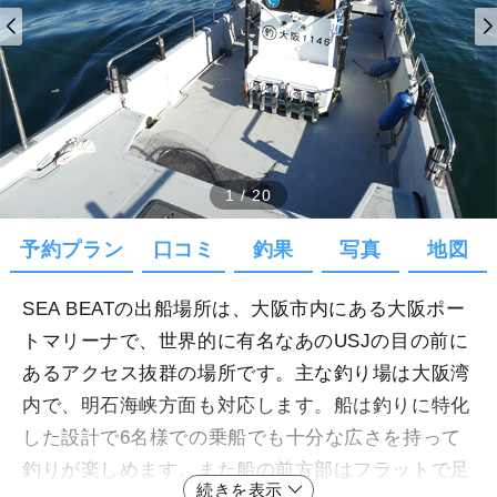
1
/
20
予約プラン
口コミ
釣果
写真
地図
SEA BEATの出船場所は、大阪市内にある大阪ポー
トマリーナで、世界的に有名なあのUSJの目の前に
あるアクセス抜群の場所です。主な釣り場は大阪湾
内で、明石海峡方面も対応します。船は釣りに特化
した設計で6名様での乗船でも十分な広さを持って
釣りが楽しめます。また船の前方部はフラットで足
続きを表示