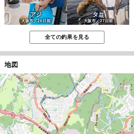
アジ
タコ
26
27
大阪市／
日前
大阪市／
日前
全ての釣果を見る
地図