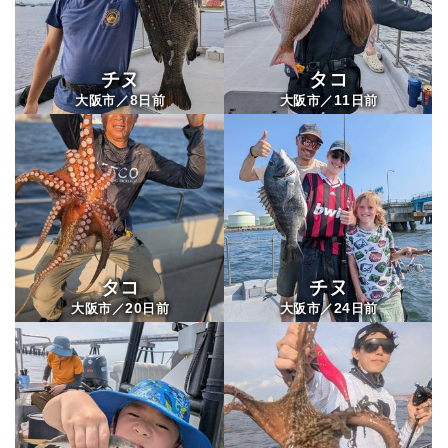
チヌ
タコ
8
11
大阪市／
日前
大阪市／
日前
タコ
チヌ
20
24
大阪市／
日前
大阪市／
日前