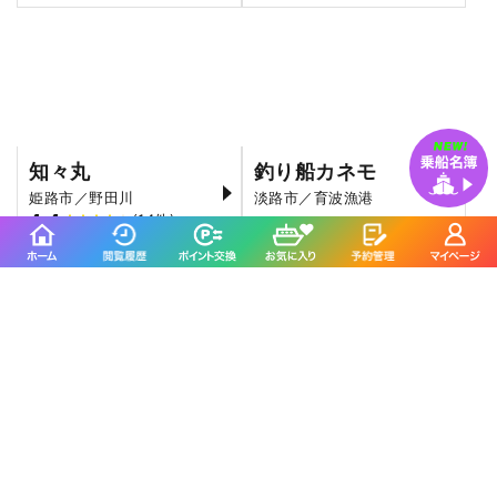
知々丸
釣り船カネモ
姫路市／野田川
淡路市／育波漁港
4.4
(14件)
SEA BEATに
よくいただくご質問
当日の天気予報が悪い場合はどうしたら良いで
すか？
釣り船から前日の16時以降に出船判断の連絡が入りま