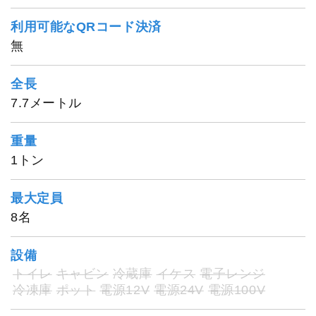
利用可能なQRコード決済
無
1
/
20
全長
7.7メートル
重量
1トン
最大定員
8名
設備
トイレ
キャビン
冷蔵庫
イケス
電子レンジ
冷凍庫
ポット
電源12V
電源24V
電源100V