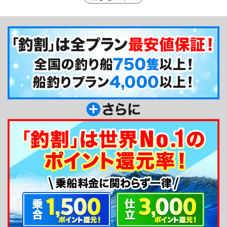
場が安定するため、ルアーフィッシングで青物やシ
ーバスを狙ったりするためのキャスティングに適し
ています。日中の釣りだけではなく夜のロックフィ
ッシュやバチコン、アジングもおすすめです！
釣り船からのメッセージ
大阪湾のチャーター船、SEA BEAT「シービー
ト」ではボートシーバスをはじめ、青物、真鯛、サ
ワラ、タチウオ、チヌ、メバル、アコウ、ロックフ
ィッシなど一年を通して四季折々のターゲットを追
いかけています。超近場のファミリーフィッシング
も承ります！