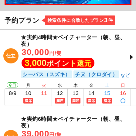
3
予約プラン
検索条件に合致したプラン
件
★実釣4時間★ベイチャーター（朝、昼、
夜）
30,000
円/隻
仕立
3,000
ポイント還元
シーバス（スズキ）
チヌ（クロダイ）
今日
月
火
水
木
金
土
日
8/9
10
11
12
13
14
15
16
満席
満席
満席
満席
満席
★実釣6時間★ベイチャーター（朝、昼、
夜）
39,000
円/隻