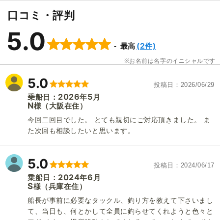
口コミ・評判
5.0
(2件)
最高
お名前は名字のイニシャルです
5.0
投稿日
2026/06/29
2026
5
乗船日：
年
月
N
（大阪在住）
様
今回二回目でした。 とても親切にご対応頂きました。 ま
た次回も相談したいと思います。
5.0
投稿日
2024/06/17
2024
6
乗船日：
年
月
S
（兵庫在住）
様
船長が事前に必要なタックル、釣り方を教えて下さいまし
て、当日も、何とかして全員に釣らせてくれようと色々と