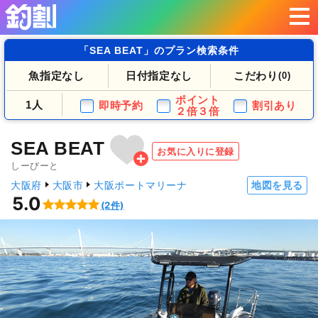
「SEA BEAT」のプラン検索条件
魚指定なし
日付指定なし
こだわり
(0)
ポイント
1人
即時予約
割引あり
２倍３倍
SEA BEAT
お気に入りに登録
しーびーと
大阪府
大阪市
大阪ポートマリーナ
地図を見る
5.0
(2件)