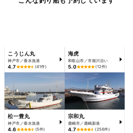
こんな釣り船も予約しています
こうじん丸
海虎
神戸市／垂水漁港
和歌山市／市堀川沿い
4.7
5.0
(41件)
(12件)
松一豊丸
宗和丸
神戸市／垂水漁港
鹿嶋市／鹿嶋新港
4.6
4.7
(5件)
(256件)