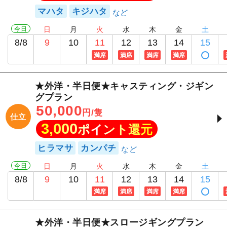
マハタ
キジハタ
今日
日
月
火
水
木
金
土
8/8
9
10
11
12
13
14
15
満席
満席
満席
満席
★外洋・半日便★キャスティング・ジギン
グプラン
50,000
円/隻
仕立
3,000
ポイント還元
ヒラマサ
カンパチ
今日
日
月
火
水
木
金
土
8/8
9
10
11
12
13
14
15
満席
満席
満席
満席
★外洋・半日便★スロージギングプラン