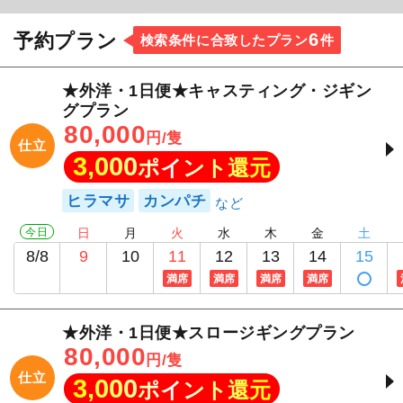
6
予約プラン
検索条件に合致したプラン
件
★外洋・1日便★キャスティング・ジギン
グプラン
80,000
円/隻
仕立
3,000
ポイント還元
ヒラマサ
カンパチ
今日
日
月
火
水
木
金
土
8/8
9
10
11
12
13
14
15
満席
満席
満席
満席
★外洋・1日便★スロージギングプラン
80,000
円/隻
仕立
3,000
ポイント還元