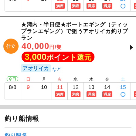
満席
満席
満席
満席
★湾内・半日便★ボートエギング（ティッ
プランエギング）で狙うアオリイカ釣りプ
ラン
40,000
仕立
円/隻
3,000
ポイント還元
アオリイカ
今日
日
月
火
水
木
金
土
8/8
9
10
11
12
13
14
15
満席
満席
満席
満席
釣り船情報
釣り船名