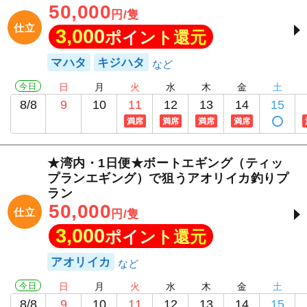
50,000
円/隻
仕立
3,000
ポイント還元
マハタ
キジハタ
今日
日
月
火
水
木
金
土
8/8
9
10
11
12
13
14
15
満席
満席
満席
満席
★湾内・1日便★ボートエギング（ティッ
プランエギング）で狙うアオリイカ釣りプ
ラン
50,000
仕立
円/隻
3,000
ポイント還元
アオリイカ
今日
日
月
火
水
木
金
土
8/8
9
10
11
12
13
14
15