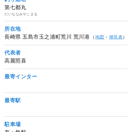
第七都丸
だいななみやこまる
所在地
長崎県 五島市玉之浦町荒川 荒川港
（
地図
・
潮見表
）
代表者
1
/
20
高麗照喜
最寄インター
最寄駅
駐車場