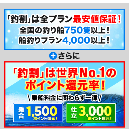
ング。湾内のティップランやボートエギングにも対
応しています。また、近年話題沸騰中のナイトジギ
ングや高級根魚狙いのスロージギングにも対応。ど
のプランも、12名様までご乗船可能です。（釣りが
しやすい人数は5～6名様まで）仕事もプライベート
も釣りが大好きな第七都丸だからこそ、味わえる釣
りサービスを、ぜひ皆様も体験くださいね！
釣り船からのメッセージ
第七都丸の船長をしている高麗です。五島列島
は、釣りの聖地と言われるほど豊かな漁場があり、
五島列島の魅力を海から味わって頂きたいと考えて
います。本格的な釣りを楽しみたい方はもちろん、
観光の一環として利用したい方も、お気軽にご利用
下さい。しっかりとサポートさせていただきま
す。