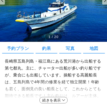
1
/
20
予約プラン
釣果
写真
地図
長崎県五島列島・福江島にある荒川港から出船する
第七都丸。主に、チャーター出船が多い釣り船です
が、乗合にも出船しています。操船する高麗船長
は、五島列島で4年間の修業を経て独立開業！年齢
も若く、面倒見の良い船長として、これからとても
期待できる船長です！主な釣りは、ルアーが主体。
続きを表示
人気はヒラマサキャスティングやキハダキャスティ