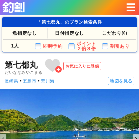
「第七都丸」のプラン検索条件
魚指定なし
日付指定なし
こだわり
(0)
ポイント
1人
即時予約
割引あり
２倍３倍
第七都丸
お気に入りに登録
だいななみやこまる
長崎県
五島市
荒川港
地図を見る