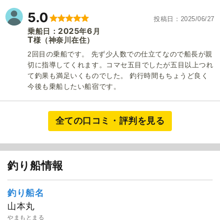
5.0
投稿日
2025/06/27
2025
6
乗船日：
年
月
T
（神奈川在住）
様
2回目の乗船です。 先ず少人数での仕立てなので船長が親
切に指導してくれます。コマセ五目でしたが五目以上つれ
て釣果も満足いくものでした。 釣行時間もちょうど良く
今後も乗船したい船宿です。
1
/
16
全ての口コミ・評判を見る
釣り船情報
釣り船名
山本丸
やまもとまる