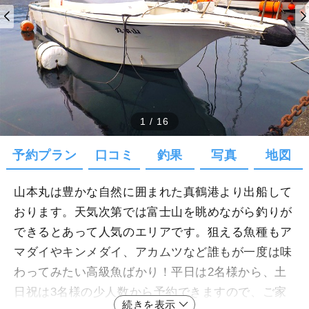
1
/
16
予約プラン
口コミ
釣果
写真
地図
山本丸は豊かな自然に囲まれた真鶴港より出船して
おります。天気次第では富士山を眺めながら釣りが
できるとあって人気のエリアです。狙える魚種もア
マダイやキンメダイ、アカムツなど誰もが一度は味
わってみたい高級魚ばかり！平日は2名様から、土
日祝は3名様の少人数から予約できますので、ご家
続きを表示