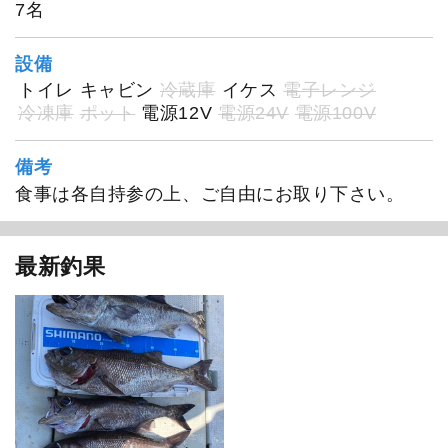
7名
設備
トイレ
キャビン
冷蔵庫
イケス
電子レンジ
冷凍庫
ポット
電源12V
電源24V
電源100V
備考
食事は各自持参の上、ご自由にお取り下さい。
最新釣果