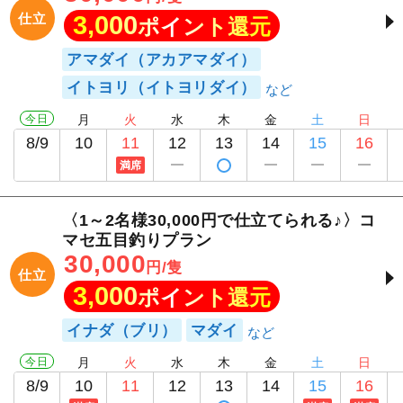
仕立
3,000
ポイント還元
アマダイ（アカアマダイ）
イトヨリ（イトヨリダイ）
今日
月
火
水
木
金
土
日
8/9
10
11
12
13
14
15
16
満席
〈1～2名様30,000円で仕立てられる♪〉コ
マセ五目釣りプラン
30,000
円/隻
仕立
3,000
ポイント還元
イナダ（ブリ）
マダイ
今日
月
火
水
木
金
土
日
8/9
10
11
12
13
14
15
16