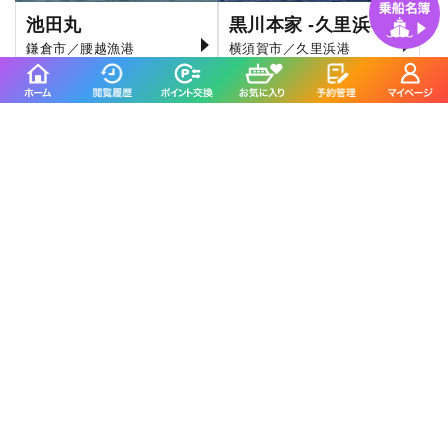
池田丸
黒川本家 -久里浜-
鎌倉市／腰越漁港
横須賀市／久里浜港
4.2
4.7
(366件)
(152件)
佐島海楽園
天陽丸
横須賀市／佐島港
焼津市／焼津港
4.7
4.0
(43件)
(1件)
山本丸に
よくいただくご質問