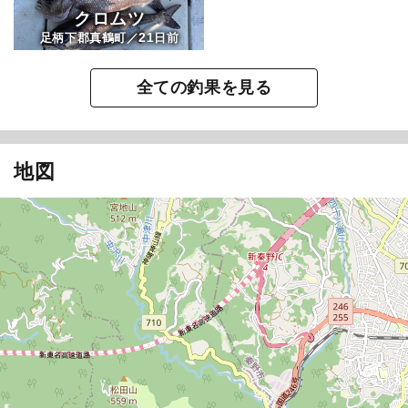
クロムツ
21
足柄下郡真鶴町／
日前
全ての釣果を見る
地図