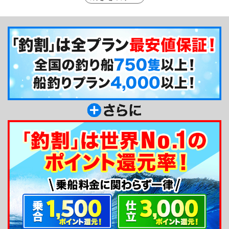
族や友人の方とのレジャーに最適です！もちろん初
心者の方も大歓迎、エサや氷はすべて船長にお任せ
ください。道具のレンタルもご用意しております。
釣り方がわからなくても船長が優しくレクチャーを
してくれますので安心です♪
釣り船からのメッセージ
みなさんはじめまして、山本丸船長の山本です。
普段はキンメダイの一本釣り漁師をしています。自
然が大変美しい真鶴は釣れる魚種も豊富で休日のレ
ジャーにはもってこいの環境です。少人数からチャ
ーターできるので、プライベートボート感覚で楽し
んでいただけます！ぜひお気軽にお越しくださ
い！