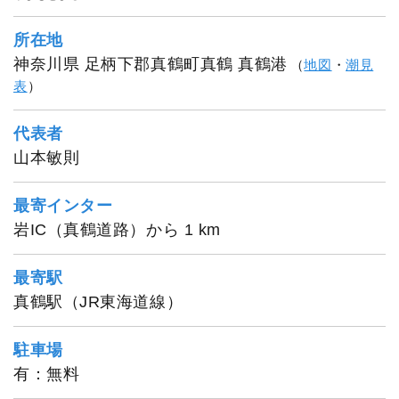
所在地
神奈川県 足柄下郡真鶴町真鶴 真鶴港
（
地図
・
潮見
表
）
代表者
山本丸
山本敏則
最寄インター
岩IC（真鶴道路）から 1 km
最寄駅
真鶴駅（JR東海道線）
駐車場
有：無料