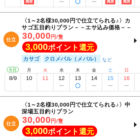
満席
満席
満席
〈1～2名様30,000円で仕立てられる♪〉カ
サゴ五目釣りプラン－－エサ込み価格－－
30,000
円/隻
仕立
3,000
ポイント還元
カサゴ
クロメバル（メバル）
今日
月
火
水
木
金
土
日
8/9
10
11
12
13
14
15
16
〈1～2名様30,000円で仕立てられる♪〉中
深場五目釣りプラン
30,000
円/隻
仕立
3,000
ポイント還元