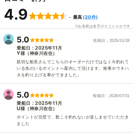
4.9
(20件)
最高
お名前は名字のイニシャルです
5.0
投稿日
2025/11/28
2025
11
乗船日：
年
月
Y
（神奈川在住）
様
親切な船長さんでこちらのオーダーだけではなく今釣れて
いる魚のいるポイントへ案内して頂けます。無事ホウキハ
タを釣り上げる事ができました。
5.0
投稿日
2026/07/31
2025
11
乗船日：
年
月
U
（神奈川在住）
様
ポイントが完璧で、数こそ釣れないが楽しませていただき
ました