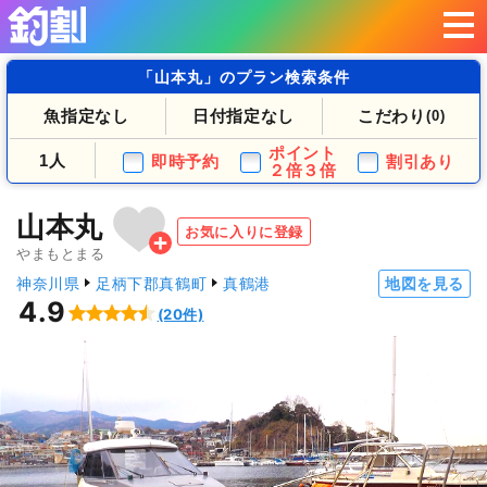
「山本丸」のプラン検索条件
魚指定なし
日付指定なし
こだわり
(0)
ポイント
1人
即時予約
割引あり
２倍３倍
山本丸
お気に入りに登録
やまもとまる
神奈川県
足柄下郡真鶴町
真鶴港
地図を見る
4.9
(20件)