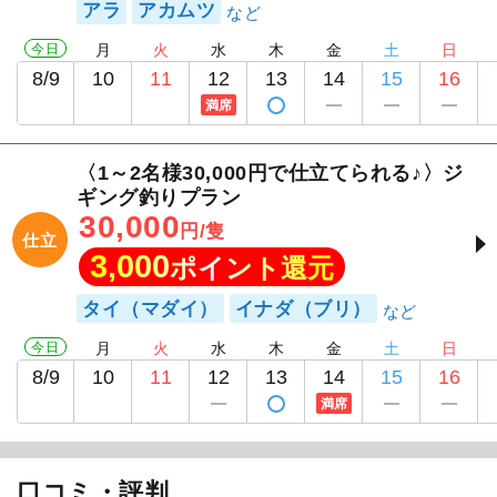
アラ
アカムツ
今日
月
火
水
木
金
土
日
8/9
10
11
12
13
14
15
16
満席
〈1～2名様30,000円で仕立てられる♪〉ジ
ギング釣りプラン
30,000
円/隻
仕立
3,000
ポイント還元
タイ（マダイ）
イナダ（ブリ）
今日
月
火
水
木
金
土
日
8/9
10
11
12
13
14
15
16
満席
口コミ・評判