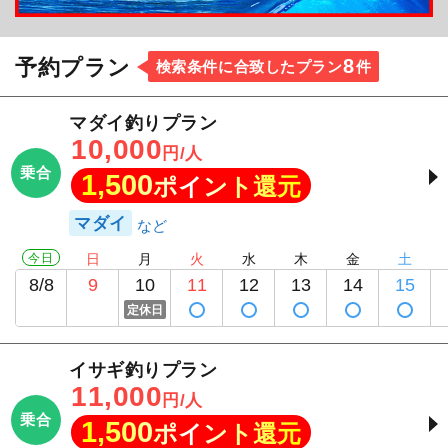
8
予約プラン
検索条件に合致したプラン
件
マダイ釣りプラン
10,000
円/人
乗合
1,500
ポイント還元
マダイ
今日
日
月
火
水
木
金
土
8/8
9
10
11
12
13
14
15
定休日
イサギ釣りプラン
11,000
円/人
乗合
1,500
ポイント還元