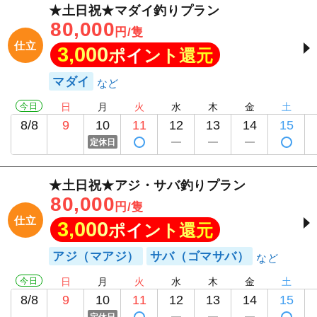
★土日祝★マダイ釣りプラン
80,000
円/隻
仕立
3,000
ポイント還元
マダイ
今日
日
月
火
水
木
金
土
8/8
9
10
11
12
13
14
15
定休日
★土日祝★アジ・サバ釣りプラン
80,000
円/隻
仕立
3,000
ポイント還元
アジ（マアジ）
サバ（ゴマサバ）
今日
日
月
火
水
木
金
土
8/8
9
10
11
12
13
14
15