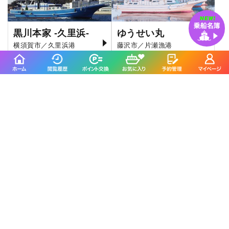
黒川本家 -久里浜-
ゆうせい丸
横須賀市／久里浜港
藤沢市／片瀬漁港
4.7
4.4
(152件)
(510件)
伝五郎丸に
よくいただくご質問
乗船する際の服装はどのようなものが良いです
か？
海上は陸地より洋服1枚分寒いと思ってください。風を
通さないカッパやウインドブレカーなどがよいでしょ
う。船のデッキ上は足元が濡れますので、長靴がオス
スメです。