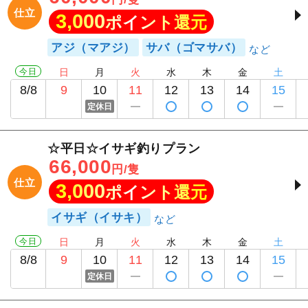
仕立
3,000
ポイント還元
アジ（マアジ）
サバ（ゴマサバ）
今日
日
月
火
水
木
金
土
8/8
9
10
11
12
13
14
15
定休日
☆平日☆イサギ釣りプラン
66,000
円/隻
仕立
3,000
ポイント還元
イサギ（イサキ）
今日
日
月
火
水
木
金
土
8/8
9
10
11
12
13
14
15
定休日