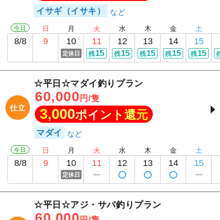
イサギ（イサキ）
今日
日
月
火
水
木
金
土
8/8
9
10
11
12
13
14
15
15
15
15
15
15
定休日
残
残
残
残
残
☆平日☆マダイ釣りプラン
60,000
円/隻
仕立
3,000
ポイント還元
マダイ
今日
日
月
火
水
木
金
土
8/8
9
10
11
12
13
14
15
定休日
☆平日☆アジ・サバ釣りプラン
60,000
円/隻