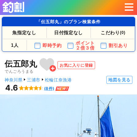
「伝五郎丸」のプラン検索条件
魚指定なし
日付指定なし
こだわり
(0)
ポイント
1人
即時予約
割引あり
２倍３倍
伝五郎丸
お気に入りに登録
でんごろうまる
神奈川県
三浦市
松輪江奈漁港
地図を見る
4.6
(8件)
NEW!