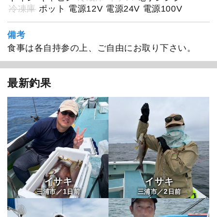
冷凍庫
ポット
電源12V
電源24V
電源100V
備考
食事は各自持参の上、ご自由にお取り下さい。
最新釣果
イサキ
イサキ
1
2
三浦市／
日前
三浦市／
日前