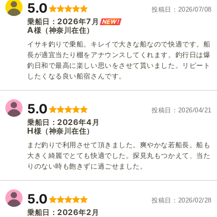
5.0
投稿日
2026/07/08
2026
7
NEW!
乗船日：
年
月
A
（神奈川在住）
様
イサキ釣りで乗船。キレイで大きな船なので快適です。船
長が適宜当たり棚をアナウンスしてくれます。釣行日は爆
釣日和で最高に楽しい思いをさせて貰いました。リピート
したくなる良い船宿さんです。
5.0
投稿日
2026/04/21
2026
4
乗船日：
年
月
H
（神奈川在住）
様
まだ釣りで利用させて頂きました。爽やかな若船長。船も
大きく綺麗でとても快適でした。探見丸もつかえて、当た
りのない時も飽きずに過ごせました。
5.0
投稿日
2026/02/28
2026
2
乗船日：
年
月