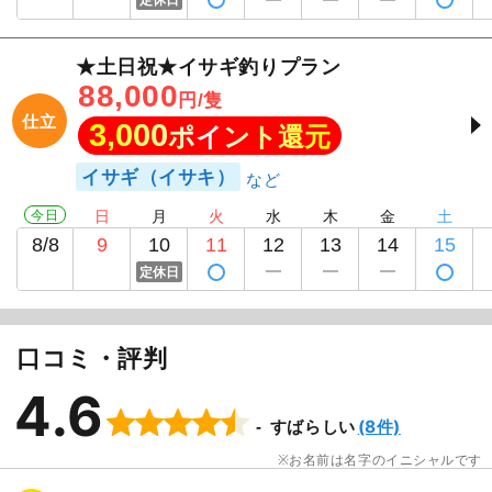
定休日
★土日祝★イサギ釣りプラン
88,000
円/隻
仕立
3,000
ポイント還元
イサギ（イサキ）
今日
日
月
火
水
木
金
土
8/8
9
10
11
12
13
14
15
定休日
口コミ・評判
4.6
(8件)
すばらしい
お名前は名字のイニシャルです