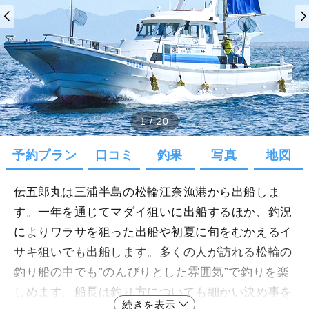
1
/
20
予約プラン
口コミ
釣果
写真
地図
伝五郎丸は三浦半島の松輪江奈漁港から出船しま
す。一年を通じてマダイ狙いに出船するほか、釣況
によりワラサを狙った出船や初夏に旬をむかえるイ
サキ狙いでも出船します。多くの人が訪れる松輪の
釣り船の中でも”のんびりとした雰囲気”で釣りを楽
しめます。船長は釣り方についても細かい決め事を
続きを表示