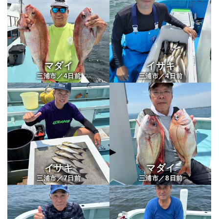
マダイ
イサキ
4
4
三浦市／
日前
三浦市／
日前
イサキ
マダイ
7
8
三浦市／
日前
三浦市／
日前