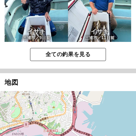
イサキ
イサキ
9
11
三浦市／
日前
三浦市／
日前
全ての釣果を見る
地図