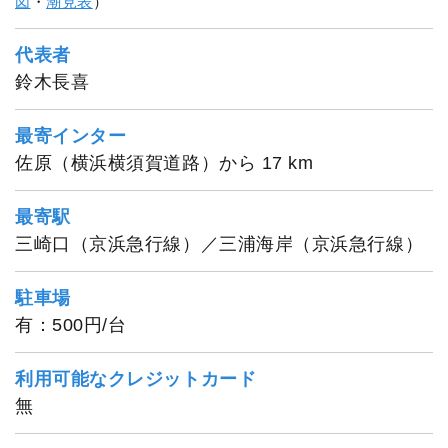
図
・
潮見表
）
1
/
20
代表者
鈴木長喜
最寄インター
佐原（横浜横須賀道路）から 17 km
最寄駅
三崎口（京浜急行線）／三浦海岸（京浜急行線）
駐車場
有：500円/台
利用可能なクレジットカード
無
伝五郎丸