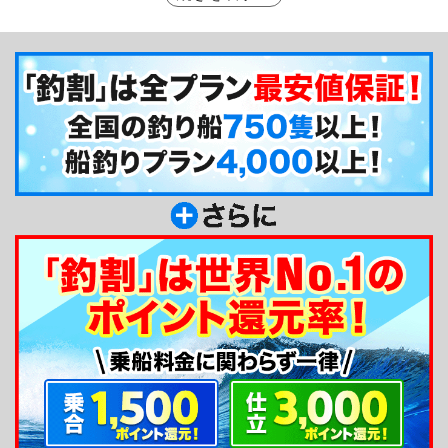
指示せず、釣り人の方の思い思いの釣りを尊重しま
す。もちろん釣りに慣れない方には釣り方のレクチ
ャーなど、長年の経験を活かした的確なアドバイス
を積極的に行ってくれます。受付けや電話対応は主
に船長の奥様で、慣れない方にも親切にご案内して
くれますので安心してご予約ください。
釣り船からのメッセージ
松輪の伝五郎丸です。2隻体制で乗合と仕立の両
方を受付けています。ご家族連れ、会社の釣りクラ
ブ、女性や初心者の方も大歓迎です。初めての方も
安心しておいで下さい。宜しくお願いします！