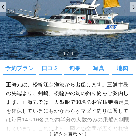
1
/
8
予約プラン
口コミ
釣果
写真
地図
正海丸は、松輪江奈漁港から出船します。三浦半島
の先端より、剣崎、松輪沖の旬の釣り物をご案内し
ます。正海丸では、大型船で30名のお客様乗船定員
を確保しているにもかかわらずマダイ釣りに関して
は毎日14～16名まで約半分の人数のみの乗船と制限
しています。これにより、隣との空間が広くとれ快
続きを表示