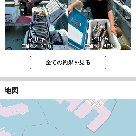
イサキ
イサキ
13
14
三浦市／
日前
三浦市／
日前
全ての釣果を見る
地図