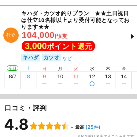
キハダ・カツオ釣りプラン ★★土日祝日
は仕立10名様以上より受付可能となってお
ります★★
104,000
仕立
円/隻
3,000
ポイント還元
キハダ
カツオ
今日
土
日
月
火
水
木
金
8/7
8
9
10
11
12
13
14
口コミ・評判
4.8
(25件)
最高
お名前は名字のイニシャルです