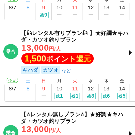
8/7
8
9
10
11
12
13
14
9
残
【🎣レンタル有りプラン🎣 】★好調★キハ
ダ・カツオ釣りプラン
13,000
円/人
乗合
1,500
ポイント還元
キハダ
カツオ
今日
土
日
月
火
水
木
金
8/7
8
9
10
11
12
13
14
1
1
8
6
5
残
残
残
残
残
【⭐レンタル無しプラン⭐】★好調★キハ
ダ・カツオ釣りプラン
13,000
円/人
乗合