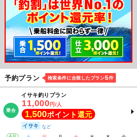
5
予約プラン
検索条件に合致したプラン
件
イサキ釣りプラン
11,000
円/人
乗合
1,500
ポイント還元
イサキ
今日
土
日
月
火
水
木
金