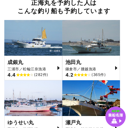
正海丸を予約した人は
こんな釣り船も予約しています
成銀丸
池田丸
三浦市／松輪江奈漁港
鎌倉市／腰越漁港
4.4
4.2
(282件)
(365件)
ゆうせい丸
瀬戸丸