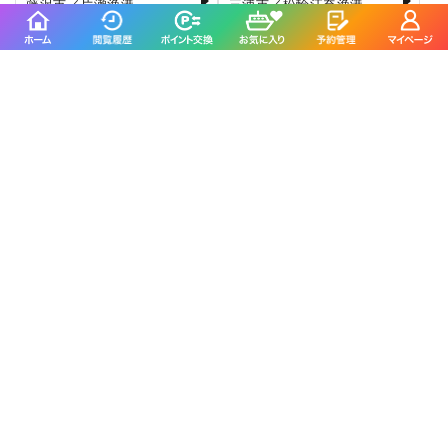
藤沢市／片瀬漁港
三浦市／松輪江奈漁港
4.4
4.5
(510件)
(129件)
大松丸
佐島海楽園
三浦市／松輪江奈漁港
横須賀市／佐島港
4.6
4.7
(130件)
(43件)
正海丸に
よくいただくご質問
受付け場所はどこですか？
受付け場所は、松輪江奈漁港の駐車場内です。通常は