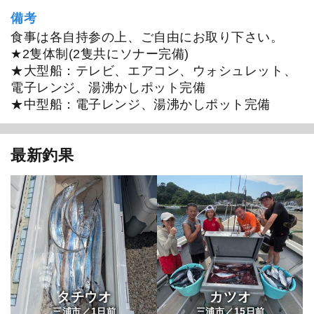
備考
食事は各自持参の上、ご自由にお取り下さい。
★2隻体制(2隻共にソナー完備)
★大型船：テレビ、エアコン、ウォシュレット、
電子レンジ、湯沸かしポット完備
★中型船：電子レンジ、湯沸かしポット完備
最新釣果
タチウオ
カツオ
1
15
三浦市／
日前
三浦市／
日前