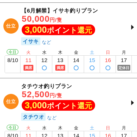
【6月解禁】イサキ釣りプラン
50,000
円/隻
仕立
3,000
ポイント還元
イサキ
今日
火
水
木
金
土
日
月
8/10
11
12
13
14
15
16
17
満席
満席
定休日
タチウオ釣りプラン
52,500
円/隻
仕立
3,000
ポイント還元
タチウオ
今日
火
水
木
金
土
日
月
8/10
11
12
13
14
15
16
17