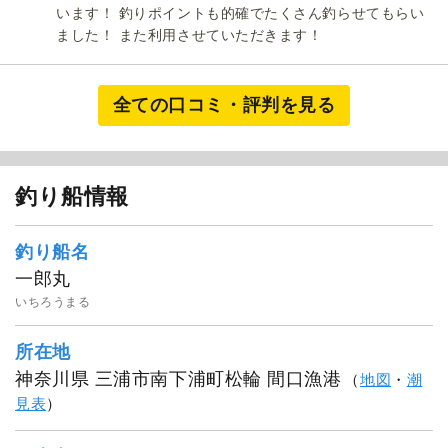
います！ 釣りポイントも的確でたくさん釣らせてもらい
ました！ また利用させていただきます！
1
/
20
全ての口コミ・評判を見る
釣り船情報
釣り船名
一郎丸
いちろうまる
所在地
神奈川県 三浦市南下浦町松輪 間口漁港
（
地図
・
潮
見表
）