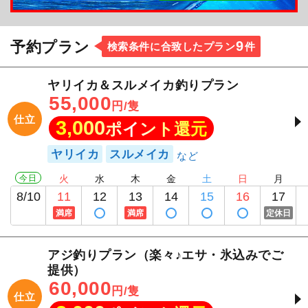
めましたのでぜひご覧ください！
9
予約プラン
検索条件に合致したプラン
件
ヤリイカ＆スルメイカ釣りプラン
55,000
円/隻
仕立
3,000
ポイント還元
ヤリイカ
スルメイカ
今日
火
水
木
金
土
日
月
8/10
11
12
13
14
15
16
17
満席
満席
定休日
アジ釣りプラン（楽々♪エサ・氷込みでご
提供）
60,000
円/隻
仕立