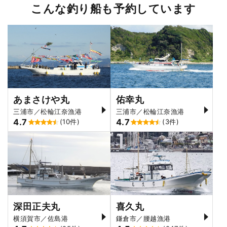
こんな釣り船も予約しています
あまさけや丸
佑幸丸
三浦市／松輪江奈漁港
三浦市／松輪江奈漁港
4.7
4.7
(10件)
(3件)
深田正夫丸
喜久丸
横須賀市／佐島港
鎌倉市／腰越漁港