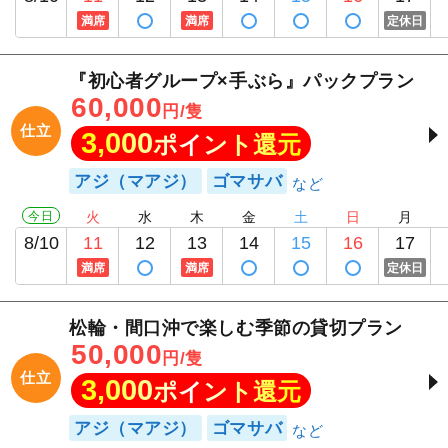
満席
満席
定休日
『初心者グループ×手ぶら』パックプラン
60,000
円/隻
仕立
3,000
ポイント還元
アジ（マアジ）
ゴマサバ
今日
火
水
木
金
土
日
月
8/10
11
12
13
14
15
16
17
満席
満席
定休日
松輪・間口沖で楽しむ季節の貸切プラン
50,000
円/隻
仕立
3,000
ポイント還元
アジ（マアジ）
ゴマサバ