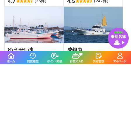
4.7
4.5
(25件)
(247件)
ゆうせい丸
成銀丸
藤沢市／片瀬漁港
三浦市／松輪江奈漁港
4.4
4.4
(510件)
(282件)
一郎丸に
よくいただくご質問
どんな服装で行けばいいですか？
多少汚れても良く、動きやすい服装が良いでしょう。