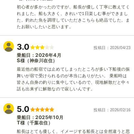
初心者が多かったのですが、船長が優しく丁寧に教えてく
れました。船も大きく、きれいで1日楽しむ事ができまし
た。釣れた魚を調理していただきこちらも絶品でした。ま
たお願いしたいと思います。
3.0
投稿日
2026/04/23
2026
4
乗船日：
年
月
S
（神奈川在住）
様
最近他の船宿では止めてしまったところが多い下船後の振
舞いが宿で受けられるのが本当にありがたい。 乗船時は
皆さん自身の釣りに集中しているので、現地解散だと中々
話も出来ずに解散なので寂しいんです。
5.0
投稿日
2026/02/16
2025
10
乗船日：
年
月
T
（千葉在住）
様
船長はとても優しく、イメージする船長とは全然違うと思