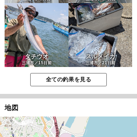
タチウオ
スルメイカ
15
21
三浦市／
日前
三浦市／
日前
全ての釣果を見る
地図