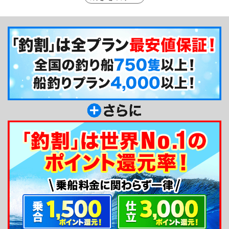
たフレッシュな魚で振る舞われた料理を食べたらき
っとあなたも病みつきです☆アットホームさが溢れ
るこの釣り宿なら、釣り初心者やファミリーで参加
されても安心して釣りを満喫できます！ベテランの
方なら、宿泊プランで釣り合宿なんて検討されてみ
てはいかがですか？漁師の船長が、普段の釣りでは
知り得なかったコツを得られるかもしれません！
釣り船からのメッセージ
こんにちは！間口港の一郎丸です。仕立船ですの
で、お客様の時間に合わせて、気の合う仲間と有意
義な釣りを楽しんでいただけます。初心者の方で
も、安心して乗れるように、船頭が親切丁寧に指導
致します。常時2隻待機でお待ちしています！BBQ
が出来る砂浜も近くにございますので、思い出づく
りに是非ご利用くださいね☆facebookページもはじ