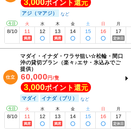
3,000
ポイント還元
アジ（マアジ）
今日
火
水
木
金
土
日
月
8/10
11
12
13
14
15
16
17
満席
満席
定休日
マダイ・イナダ・ワラサ狙い☆松輪・間口
沖の貸切プラン（楽々♪エサ・氷込みでご
提供）
60,000
仕立
円/隻
3,000
ポイント還元
マダイ
イナダ（ブリ）
今日
火
水
木
金
土
日
月
8/10
11
12
13
14
15
16
17
満席
満席
定休日