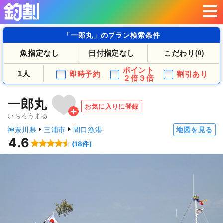
「一郎丸」のプラン検索条件
魚指定なし
日付指定なし
こだわり
(0)
ポイント
1人
即時予約
割引あり
２倍３倍
一郎丸
お気に入りに登録
いちろうまる
神奈川県
三浦市
間口漁港
地図を見る
4.6
(18件)