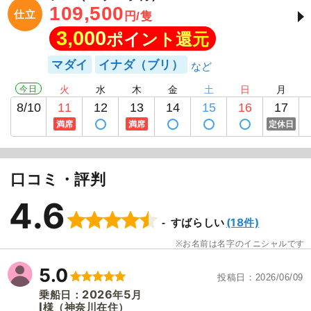
109,500
仕立
円/隻
3,000
ポイント還元
マダイ
イナダ（ブリ）
今日
火
水
木
金
土
日
月
8/10
11
12
13
14
15
16
17
満席
満席
定休日
口コミ・評判
4.6
(18件)
すばらしい
お名前は名字のイニシャルです
5.0
投稿日
2026/06/09
2026
5
乗船日：
年
月
I
（神奈川在住）
様