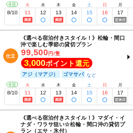
今日
火
水
木
金
土
日
月
8/10
11
12
13
14
15
16
17
満席
満席
定休日
《選べる宿泊付きスタイル！》松輪・間口
沖で楽しむ季節の貸切プラン
99,500
円/隻
仕立
3,000
ポイント還元
アジ（マアジ）
ゴマサバ
今日
火
水
木
金
土
日
月
8/10
11
12
13
14
15
16
17
満席
満席
定休日
《選べる宿泊付きスタイル！》マダイ・イ
ナダ・ワラサ狙い☆松輪・間口沖の貸切プ
ラン（エサ・氷付）