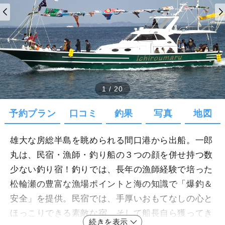
1
/
20
予約プラン
口コミ
釣果
写真
地図
雄大な房総半島を眺められる間口港から出船。一郎
丸は、民宿・漁師・釣り船の３つの顔を併せ持つ数
少ない釣り宿！釣りでは、長年の漁師経験で培った
松輪瀬の豊富な漁場ポイントと海の知識で「爆釣＆
安全」を提供。民宿では、手厚いおもてなしの心と
ほっこりできる素敵な宿、そして船長自ら獲ってき
続きを表示