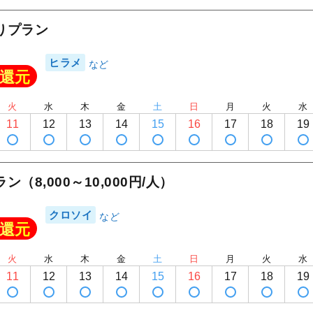
りプラン
ヒラメ
還元
火
水
木
金
土
日
月
火
水
11
12
13
14
15
16
17
18
19
（8,000～10,000円/人）
クロソイ
還元
火
水
木
金
土
日
月
火
水
11
12
13
14
15
16
17
18
19