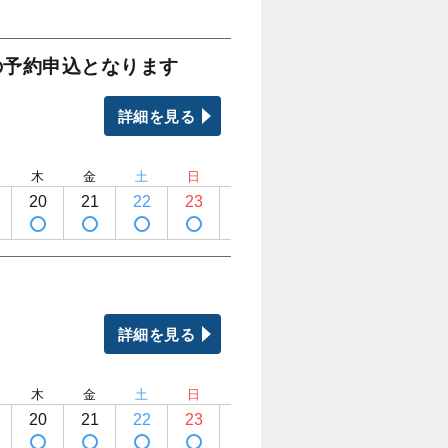
の予約申込となります
詳細を見る
木
金
土
日
月
火
水
木
20
21
22
23
24
25
26
27
詳細を見る
木
金
土
日
月
火
水
木
20
21
22
23
24
25
26
27