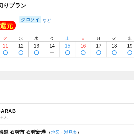
切りプラン
クロソイ
還元
火
水
木
金
土
日
月
火
水
11
12
13
14
15
16
17
18
19
CARAB
からぶ
海道 石狩市 石狩新港
（
地図
・
潮見表
）