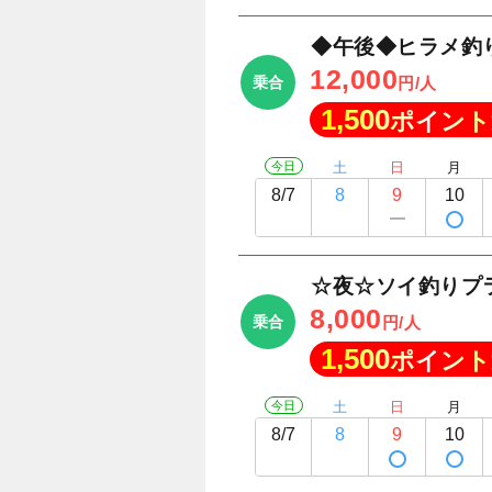
◆午後◆ヒラメ釣
12,000
乗合
円/人
1,500
ポイント
今日
土
日
月
8/7
8
9
10
☆夜☆ソイ釣りプラン
8,000
乗合
円/人
1,500
ポイント
今日
土
日
月
8/7
8
9
10