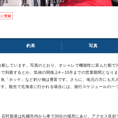
1
/
12
りに登録
釣果
写真
ら出船しています。写真のとおり、オシャレで機能性に富んだ船で
さで到着するとか。気候の関係上4～10月までの営業期間となり
る魚「ホッケ」など釣り物は豊富です。さらに、地元の方にも大
です。観光で北海道に行かれる場合には、旅行スケジュールの一
す。石狩新港は札幌市内から車で30分の場所にあり、アクセス良