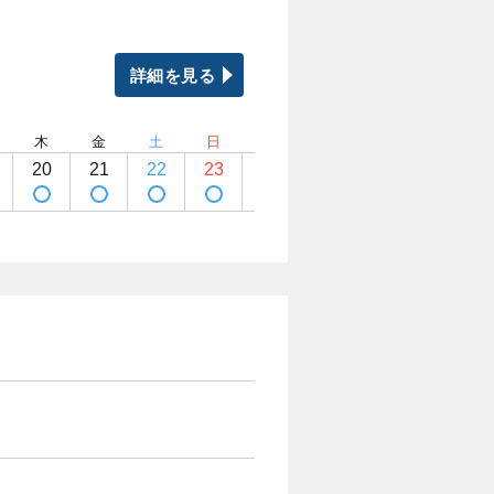
詳細を見る
木
金
土
日
月
火
水
木
20
21
22
23
24
25
26
27