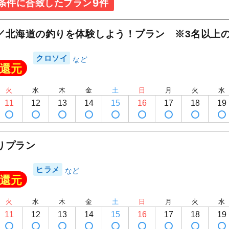
9
条件に合致したプラン
件
／北海道の釣りを体験しよう！プラン ※3名以上
クロソイ
還元
火
水
木
金
土
日
月
火
水
11
12
13
14
15
16
17
18
19
りプラン
ヒラメ
還元
火
水
木
金
土
日
月
火
水
11
12
13
14
15
16
17
18
19