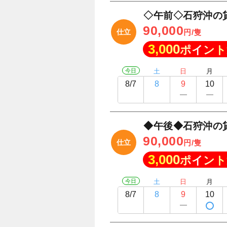
◇午前◇石狩沖の
90,000
仕立
円/隻
3,000
ポイント
今日
土
日
月
8/7
8
9
10
◆午後◆石狩沖の
90,000
仕立
円/隻
3,000
ポイント
今日
土
日
月
8/7
8
9
10