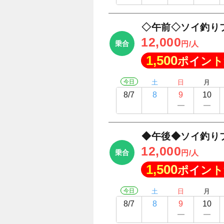
◇午前◇ソイ釣り
12,000
乗合
円/人
1,500
ポイント
今日
土
日
月
8/7
8
9
10
◆午後◆ソイ釣り
12,000
乗合
円/人
1,500
ポイント
今日
土
日
月
8/7
8
9
10