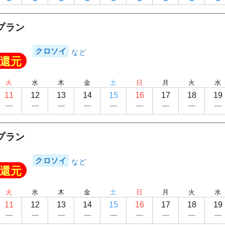
1
/
12
プラン
クロソイ
還元
火
水
木
金
土
日
月
火
水
11
12
13
14
15
16
17
18
19
プラン
クロソイ
還元
火
水
木
金
土
日
月
火
水
11
12
13
14
15
16
17
18
19