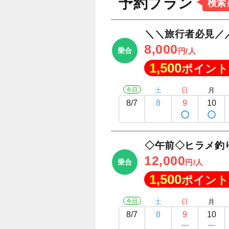
予約プラン
検索
＼＼旅行者必見／
8,000
乗合
円/人
1,500
ポイント
今日
土
日
月
8/7
8
9
10
◇午前◇ヒラメ釣
12,000
乗合
円/人
1,500
ポイント
今日
土
日
月
8/7
8
9
10