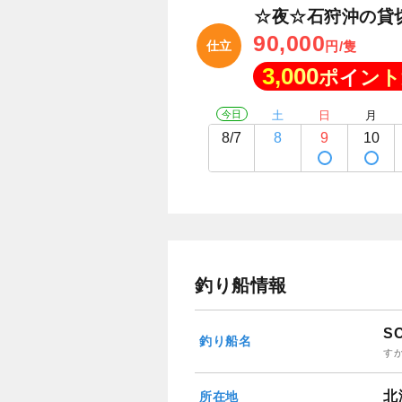
☆夜☆石狩沖の貸
90,000
仕立
円/隻
3,000
ポイント
今日
土
日
月
8/7
8
9
10
釣り船情報
S
釣り船名
す
北
所在地