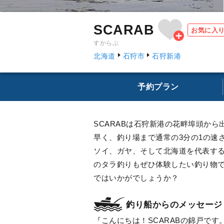
SCARAB
お気に入
すからぶ
北海道
石狩市
石狩新港
予約プラン
SCARABは石狩新港の花畔埠頭か
早く、釣り場まで通常の3分の1の速
ソイ、ガヤ、そして北海道を代表す
のタラ釣りもぜひ体験したい釣り物
ではいかがでしょうか？
釣り船からのメッセージ
こんにちは！SCARABの錦戸で