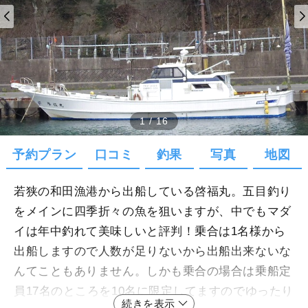
1
/
16
予約プラン
口コミ
釣果
写真
地図
若狭の和田漁港から出船している啓福丸。五目釣り
をメインに四季折々の魚を狙いますが、中でもマダ
イは年中釣れて美味しいと評判！乗合は1名様から
出船しますので人数が足りないから出船出来ないな
んてこともありません。しかも乗合の場合は乗船定
員17名のところを10名に限定してますのでゆったり
続きを表示