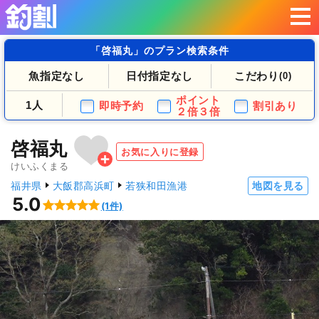
「啓福丸」のプラン検索条件
魚指定なし
日付指定なし
こだわり
(0)
ポイント
1人
即時予約
割引あり
２倍３倍
啓福丸
お気に入りに登録
けいふくまる
福井県
大飯郡高浜町
若狭和田漁港
地図を見る
5.0
(1件)