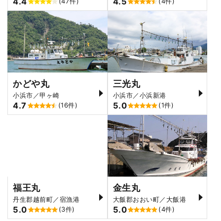
4.4
4.5
(47件)
(4件)
かどや丸
三光丸
小浜市／甲ヶ崎
小浜市／小浜新港
4.7
5.0
(16件)
(1件)
福王丸
金生丸
丹生郡越前町／宿漁港
大飯郡おおい町／大飯港
5.0
5.0
(3件)
(4件)