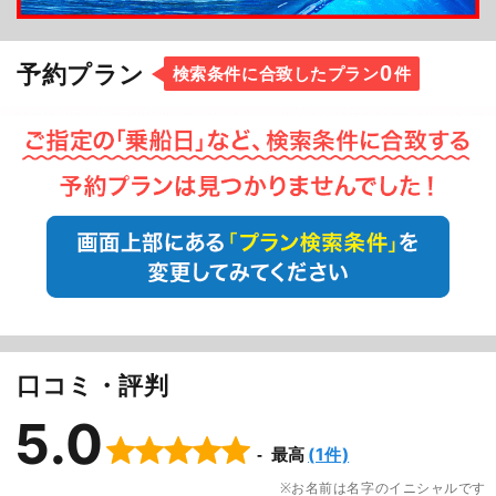
0
予約プラン
検索条件に合致したプラン
件
口コミ・評判
5.0
(1件)
最高
お名前は名字のイニシャルです