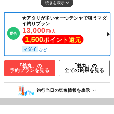
続きを表示
★アタリが多い★一つテンヤで狙うマダ
イ釣りプラン
13,000
円/人
乗合
1,500
ポイント還元
マダイ
「義丸」の
「義丸」の
予約プランを見る
全ての釣果を見る
釣行当日の気象情報を表示