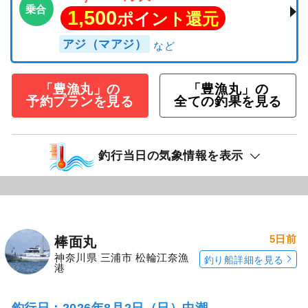
乗合
1,500
ポイント還元
アジ（マアジ）
「豊漁丸」の
「豊漁丸」の
予約プランを見る
全ての釣果を見る
釣行当日の気象情報を表示
5日前
棒面丸
神奈川県 三浦市 松輪江奈漁
釣り船詳細を見る
港
釣行日：2026年8月2日（日）中潮