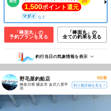
乗合
OFF
1,500
ポイント還元
マダイ
「棒面丸」の
「棒面丸」の
予約プランを見る
全ての釣果を見る
釣行当日の気象情報を表示
5日前
野毛屋釣船店
神奈川県 横浜市 金沢八景平
釣り船詳細を見る
潟