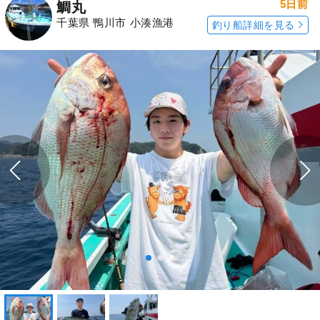
5日前
鯛丸
千葉県 鴨川市 小湊漁港
釣り船詳細を見る