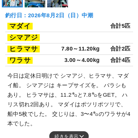
釣行日：2026年8月2日（日）中潮
マダイ
合計5匹
シマアジ
ヒラマサ
7.80～11.20kg
合計2匹
ワラサ
3.00～4.00kg
合計4匹
今日は定休日明けで シマアジ、ヒラマサ、マダ
イ船。 シマアジは キープサイズを。 バラシも
あり。 ヒラマサは、11.2㌔と7.8㌔をGET。 ハ
リス切れ2回あり。 マダイはポツリポツリで、
船中5枚でした。 交じりは、3〜4㌔のワラサが4
本でした。
続きを表示