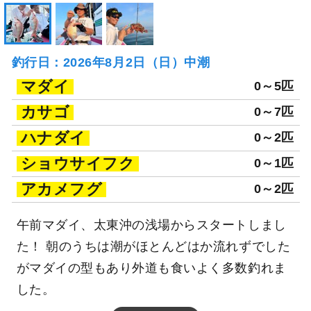
釣行日：2026年8月2日（日）中潮
マダイ
0～5匹
カサゴ
0～7匹
ハナダイ
0～2匹
ショウサイフク
0～1匹
アカメフグ
0～2匹
午前マダイ、太東沖の浅場からスタートしまし
た！ 朝のうちは潮がほとんどはか流れずでした
がマダイの型もあり外道も食いよく多数釣れま
した。