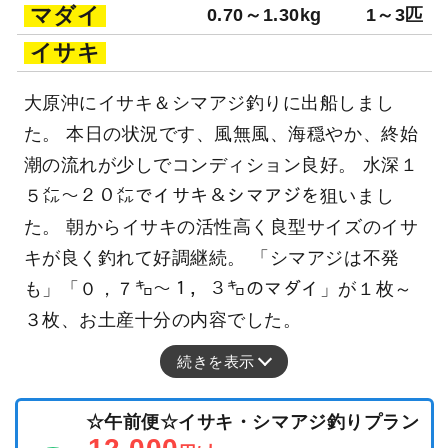
マダイ
0.70～1.30kg
1～3匹
イサキ
大原沖にイサキ＆シマアジ釣りに出船しまし
た。 本日の状況です、風無風、海穏やか、終始
潮の流れが少しでコンディション良好。 水深１
５㍍～２０㍍でイサキ＆シマアジを狙いまし
た。 朝からイサキの活性高く良型サイズのイサ
キが良く釣れて好調継続。 「シマアジは不発
も」「０，７㌔～１，３㌔のマダイ」が１枚～
３枚、お土産十分の内容でした。
続きを表示
☆午前便☆イサキ・シマアジ釣りプラン