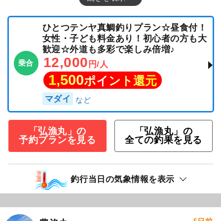
ひとつテンヤ真鯛釣りプラン☆昼食付！
女性・子ども料金あり！初心者の方も大
歓迎☆外道も多彩で楽しみ倍増♪
12,000
乗合
円/人
1,500
ポイント還元
マダイ
「弘漁丸」の
「弘漁丸」の
予約プランを見る
全ての釣果を見る
釣行当日の気象情報を表示