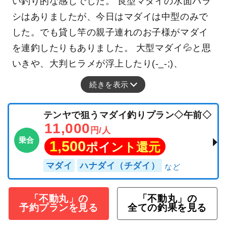
い釣り的な感じでした。 良型マダイの水面バラ
シはありましたが、今日はマダイは中型のみで
した。でも貸し竿の親子連れのお子様がマダイ
を連釣したりもありました。 大型マダイ💦と思
いきや、大判ヒラメが浮上したり(-_-;)、
続きを表示
テンヤで狙うマダイ釣りプラン◇午前◇
11,000
円/人
乗合
1,500
ポイント還元
マダイ
ハナダイ（チダイ）
「不動丸」の
「不動丸」の
予約プランを見る
全ての釣果を見る