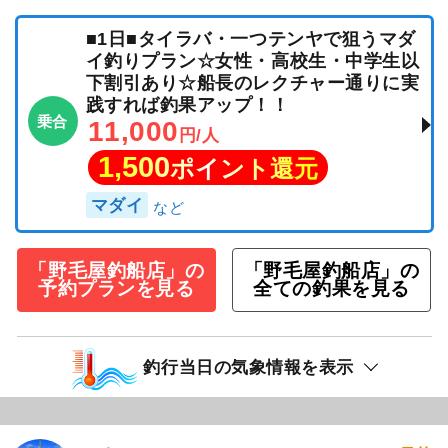
■1日■タイラバ・一つテンヤで狙うマダ
イ釣りプラン☆女性・高校生・中学生以
下割引あり☆船長のレクチャー通りに実
践すれば釣果アップ！！
乗合
11,000
円/人
1,500
ポイント還元
マダイ
「野毛屋釣船店」の
「野毛屋釣船店」の
予約プランを見る
全ての釣果を見る
釣行当日の気象情報を表示