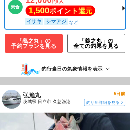
12,000
円/人
乗合
1,500
ポイント還元
イサキ
シマアジ
「義之丸」の
「義之丸」の
予約プランを見る
全ての釣果を見る
釣行当日の気象情報を表示
5日前
弘漁丸
茨城県 日立市 久慈漁港
釣り船詳細を見る