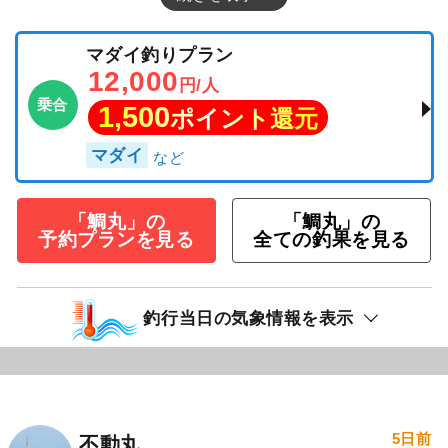
マダイ釣りプラン
12,000
円/人
乗合
1,500
ポイント還元
マダイ
「鯛丸」の
「鯛丸」の
予約プランを見る
全ての釣果を見る
釣行当日の気象情報を表示
5日前
不動丸