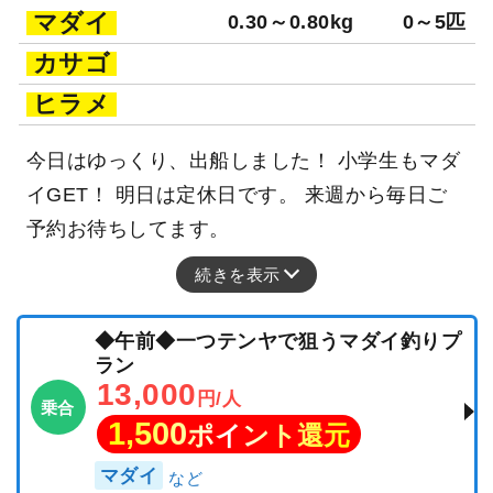
マダイ
0.30～0.80kg
0～5匹
カサゴ
ヒラメ
今日はゆっくり、出船しました！ 小学生もマダ
イGET！ 明日は定休日です。 来週から毎日ご
予約お待ちしてます。
続きを表示
◆午前◆一つテンヤで狙うマダイ釣りプ
ラン
13,000
円/人
乗合
1,500
ポイント還元
マダイ