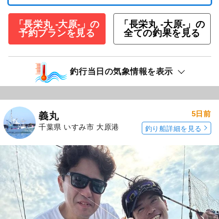
「長栄丸 -大原-」の
「長栄丸 -大原-」の
予約プランを見る
全ての釣果を見る
釣行当日の気象情報を表示
5日前
義丸
千葉県 いすみ市 大原港
釣り船詳細を見る