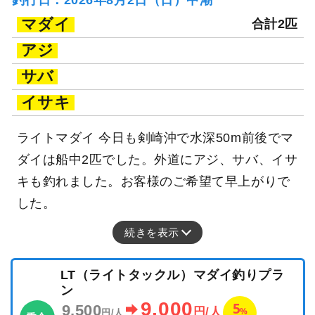
マダイ
合計2匹
アジ
サバ
イサキ
ライトマダイ 今日も剣崎沖で水深50m前後でマ
ダイは船中2匹でした。外道にアジ、サバ、イサ
キも釣れました。お客様のご希望て早上がりで
した。
続きを表示
LT（ライトタックル）マダイ釣りプラ
ン
9,000
5
9,500
%
円/人
円/人