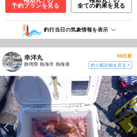
「権助丸」の
「権助丸」の
予約プランを見る
全ての釣果を見る
釣行当日の気象情報を表示
86日前
幸洋丸
静岡県 熱海市 熱海港
釣り船詳細を見る