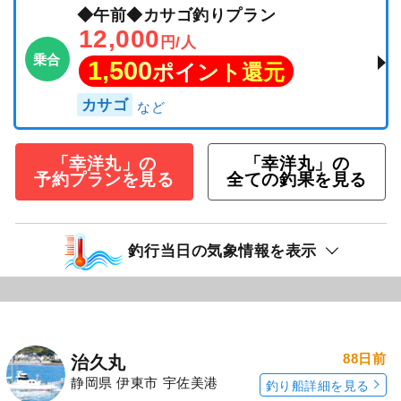
◆午前◆カサゴ釣りプラン
12,000
円/人
乗合
1,500
ポイント還元
カサゴ
「幸洋丸」の
「幸洋丸」の
予約プランを見る
全ての釣果を見る
釣行当日の気象情報を表示
88日前
治久丸
静岡県 伊東市 宇佐美港
釣り船詳細を見る