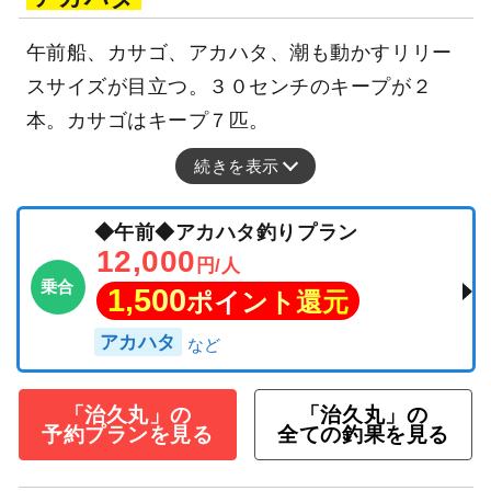
午前船、カサゴ、アカハタ、潮も動かすリリー
スサイズが目立つ。３０センチのキープが２
本。カサゴはキープ７匹。
続きを表示
◆午前◆アカハタ釣りプラン
12,000
円/人
乗合
1,500
ポイント還元
アカハタ
「治久丸」の
「治久丸」の
予約プランを見る
全ての釣果を見る