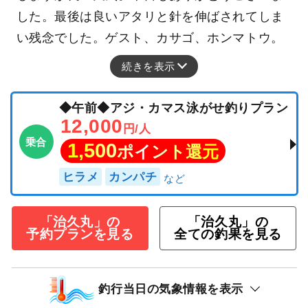
した。最後は良いアタリと針を伸ばされてしま
い残念でした。ゲスト、カサゴ、ホンマトウ。
続きを表示
◆午前◆アジ・カマス泳がせ釣りプラン
12,000
円/人
乗合
1,500
ポイント還元
ヒラメ
カンパチ
「治久丸」の
「治久丸」の
予約プランを見る
全ての釣果を見る
釣行当日の気象情報を表示