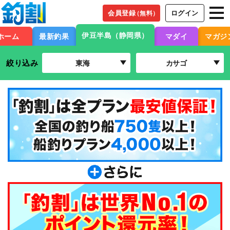
会員登録
ログイン
（無料）
伊豆半島（静岡県）
ホーム
最新釣果
マダイ
マガジ
絞り込み
東海
カサゴ