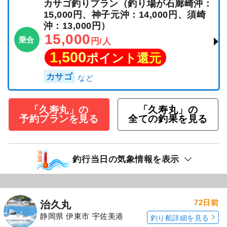
カサゴ釣りプラン（釣り場が石廊崎沖：
15,000円、神子元沖：14,000円、須崎
沖：13,000円）
15,000
乗合
円/人
1,500
ポイント還元
カサゴ
「久寿丸」の
「久寿丸」の
予約プランを見る
全ての釣果を見る
釣行当日の気象情報を表示
72日前
治久丸
静岡県 伊東市 宇佐美港
釣り船詳細を見る