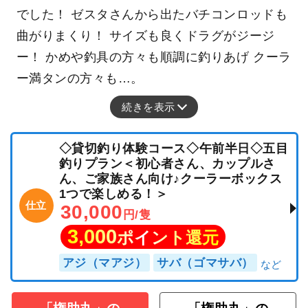
でした！ ゼスタさんから出たバチコンロッドも
曲がりまくり！ サイズも良くドラグがジージ
ー！ かめや釣具の方々も順調に釣りあげ クーラ
ー満タンの方々も…。
続きを表示
◇貸切釣り体験コース◇午前半日◇五目
釣りプラン＜初心者さん、カップルさ
ん、ご家族さん向け♪クーラーボックス
1つで楽しめる！＞
仕立
30,000
円/隻
3,000
ポイント還元
アジ（マアジ）
サバ（ゴマサバ）