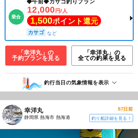
◆午前◆カサゴ釣りプラン
12,000
円/人
乗合
1,500
ポイント還元
カサゴ
「幸洋丸」の
「幸洋丸」の
予約プランを見る
全ての釣果を見る
釣行当日の気象情報を表示
87日前
幸洋丸
静岡県 熱海市 熱海港
釣り船詳細を見る