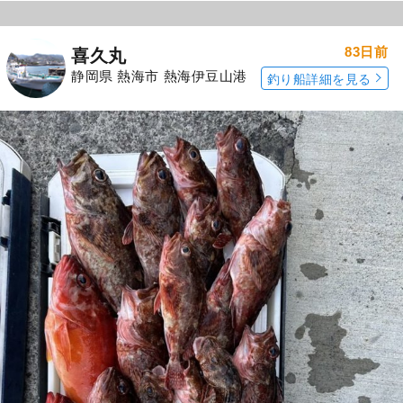
83日前
喜久丸
静岡県 熱海市 熱海伊豆山港
釣り船詳細を見る