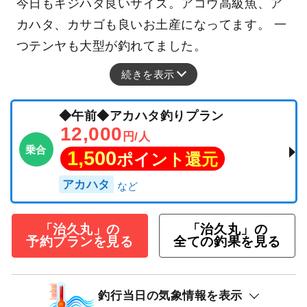
今日もキジハタ良いサイズ。アコウ高級魚、ア
カハタ、カサゴも良いお土産になってます。 一
つテンヤも大型が釣れてました。
続きを表示
◆午前◆アカハタ釣りプラン
12,000
円/人
乗合
1,500
ポイント還元
アカハタ
「治久丸」の
「治久丸」の
予約プランを見る
全ての釣果を見る
釣行当日の気象情報を表示