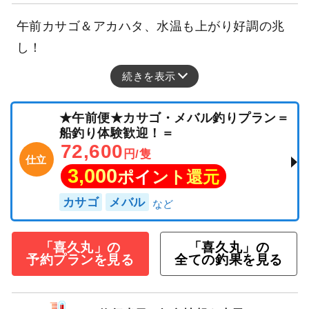
午前カサゴ＆アカハタ、水温も上がり好調の兆
し！
続きを表示
★午前便★カサゴ・メバル釣りプラン＝
船釣り体験歓迎！＝
72,600
円/隻
仕立
3,000
ポイント還元
カサゴ
メバル
「喜久丸」の
「喜久丸」の
予約プランを見る
全ての釣果を見る