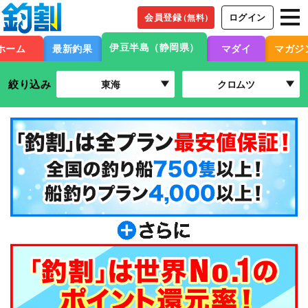
会員登録
ログイン
（無料）
伊豆半島（静岡県）
ホーム
最新釣果
マダイ
マガジ
絞り込み
東海
クロムツ