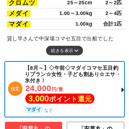
クロムツ
25～25cm
2～2匹
メダイ
1.00～3.00kg
2～4匹
マダイ
1.00kg
合計1匹
貸し竿さんで中深場コマセ五目で出船でした
続きを表示
【8月～】◇午前◇マダイコマセ五目釣
りプラン☆女性・子ども割あり☆エサ・
氷付き！
24,000
仕立
円/隻
3,000
ポイント還元
マダイ
「安菜丸」の
「安菜丸」の