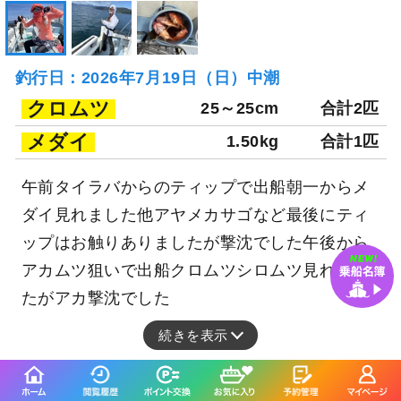
釣行日：2026年7月19日（日）中潮
クロムツ
25～25cm
合計2匹
メダイ
1.50kg
合計1匹
午前タイラバからのティップで出船朝一からメ
ダイ見れました他アヤメカサゴなど最後にティ
ップはお触りありましたが撃沈でした午後から
アカムツ狙いで出船クロムツシロムツ見れまし
たがアカ撃沈でした
続きを表示
【8月～】◇午前◇メダイ・クロムツ深