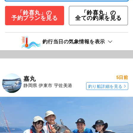
「鈴喜丸」の
「鈴喜丸」の
予約プランを見る
全ての釣果を見る
釣行当日の気象情報を表示
5日前
嘉丸
静岡県 伊東市 宇佐美港
釣り船詳細を見る