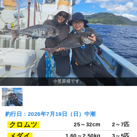
釣行日：2026年7月19日（日）中潮
クロムツ
25～32cm
2～7匹
メダイ
1.60～2.50kg
3～5匹