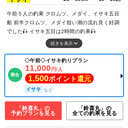
午前５人の釣果 クロムツ、メダイ、イサキ五目
船 前半クロムツ、メダイ狙い潮の流れ良く好調
でした🎣 イサキ五目は2時間の釣果🎣
続きを表示
◇午前◇イサキ釣りプラン
11,000
円/人
乗合
1,500
ポイント還元
イサキ
「鈴喜丸」の
「鈴喜丸」の
予約プランを見る
全ての釣果を見る