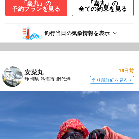
「嘉丸」の
「嘉丸」の
予約プランを見る
全ての釣果を見る
釣行当日の気象情報を表示
19日前
安菜丸
静岡県 熱海市 網代港
釣り船詳細を見る