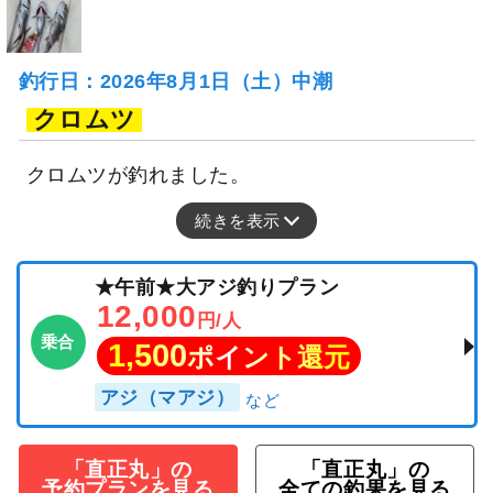
釣行日：2026年8月1日（土）中潮
クロムツ
クロムツが釣れました。
続きを表示
★午前★大アジ釣りプラン
12,000
円/人
乗合
1,500
ポイント還元
アジ（マアジ）
「直正丸」の
「直正丸」の
予約プランを見る
全ての釣果を見る