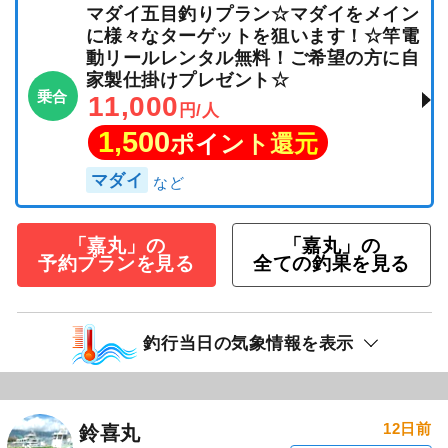
マダイ五目釣りプラン☆マダイをメイン
に様々なターゲットを狙います！☆竿電
動リールレンタル無料！ご希望の方に自
家製仕掛けプレゼント☆
乗合
11,000
円/人
1,500
ポイント還元
マダイ
「嘉丸」の
「嘉丸」の
予約プランを見る
全ての釣果を見る
釣行当日の気象情報を表示
12日前
鈴喜丸