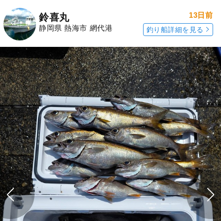
13日前
鈴喜丸
静岡県 熱海市 網代港
釣り船詳細を見る