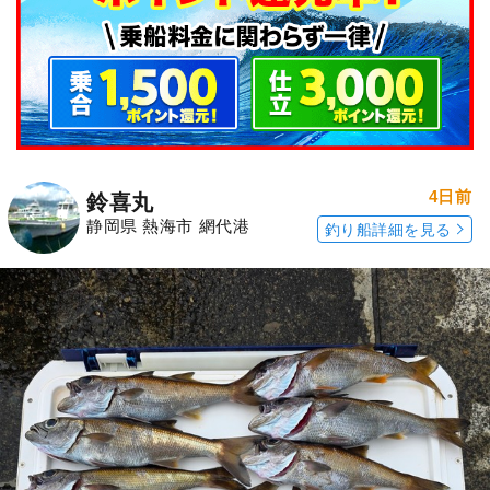
4日前
鈴喜丸
静岡県 熱海市 網代港
釣り船詳細を見る