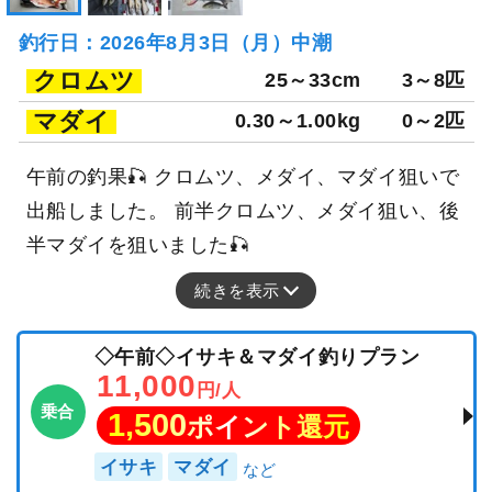
釣行日：2026年8月3日（月）中潮
クロムツ
25～33cm
3～8匹
マダイ
0.30～1.00kg
0～2匹
午前の釣果🎣 クロムツ、メダイ、マダイ狙いで
出船しました。 前半クロムツ、メダイ狙い、後
半マダイを狙いました🎣
続きを表示
◇午前◇イサキ＆マダイ釣りプラン
11,000
円/人
乗合
1,500
ポイント還元
イサキ
マダイ