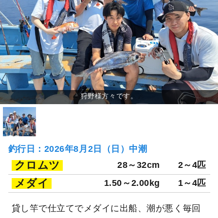
釣行日：2026年8月2日（日）中潮
クロムツ
28～32cm
2～4匹
メダイ
1.50～2.00kg
1～4匹
貸し竿で仕立てでメダイに出船、潮が悪く毎回