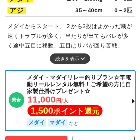
アジ
35～40cm
0～2匹
メダイからスタート、２から3投はよかっだ潮が
速くトラブルが多く、当たりが出てもバレが多
く途中五目に移動、五目はサバが回り苦戦。
続きを表示
メダイ・マダイリレー釣りプラン☆竿電
動リールレンタル無料！ご希望の方に自
家製仕掛けプレゼント☆
11,000
乗合
円/人
1,500
ポイント還元
メダイ
マダイ