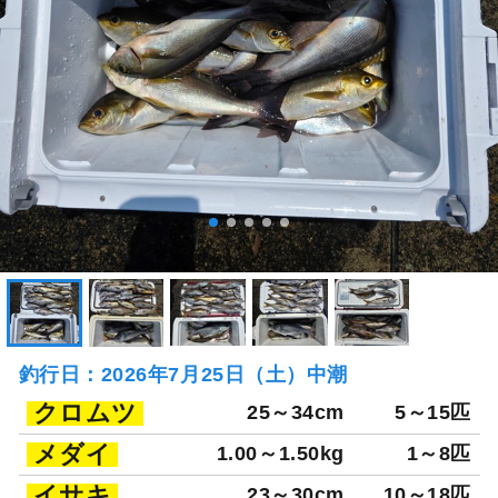
釣行日：2026年7月25日（土）中潮
クロムツ
25～34cm
5～15匹
メダイ
1.00～1.50kg
1～8匹
イサキ
23～30cm
10～18匹