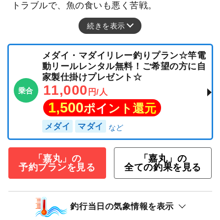
トラブルで、魚の食いも悪く苦戦。
続きを表示
メダイ・マダイリレー釣りプラン☆竿電
動リールレンタル無料！ご希望の方に自
家製仕掛けプレゼント☆
11,000
乗合
円/人
1,500
ポイント還元
メダイ
マダイ
「嘉丸」の
「嘉丸」の
予約プランを見る
全ての釣果を見る
釣行当日の気象情報を表示