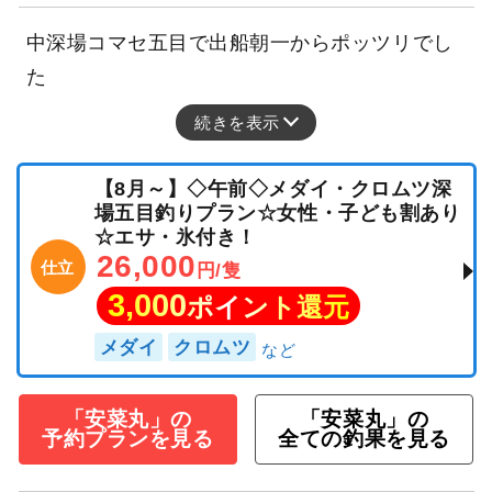
中深場コマセ五目で出船朝一からポッツリでし
た
続きを表示
【8月～】◇午前◇メダイ・クロムツ深
場五目釣りプラン☆女性・子ども割あり
☆エサ・氷付き！
26,000
仕立
円/隻
3,000
ポイント還元
メダイ
クロムツ
「安菜丸」の
「安菜丸」の
予約プランを見る
全ての釣果を見る