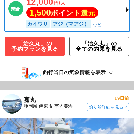
12,000
円/人
乗合
1,500
ポイント還元
カイワリ
アジ（マアジ）
「治久丸」の
「治久丸」の
予約プランを見る
全ての釣果を見る
釣行当日の気象情報を表示
19日前
嘉丸
静岡県 伊東市 宇佐美港
釣り船詳細を見る