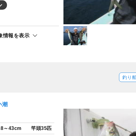
象情報を表示
釣り
小潮
28～43cm
竿頭35匹