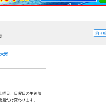
釣り
港
）大潮
土曜日、日曜日の午後船
後船だけ変わります。