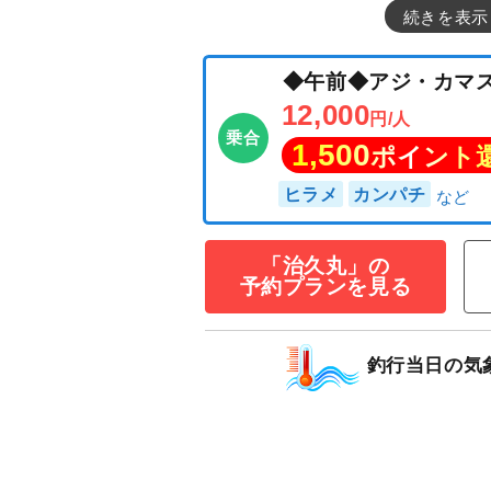
続きを表示
◆午前◆アジ・
12,000
円/人
乗合
1,500
ポイン
「治久丸」の
予約プランを見る
ヒラメ
カンパチ
釣行当日の気