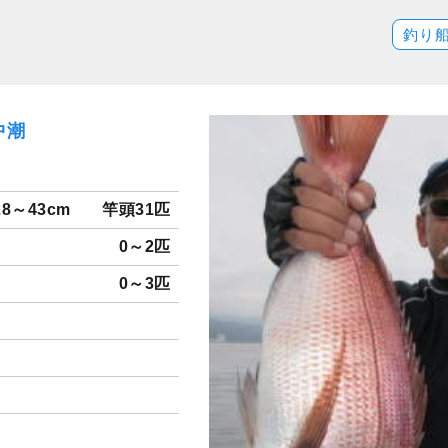
釣り
中潮
28～43cm
竿頭31匹
0～2匹
0～3匹