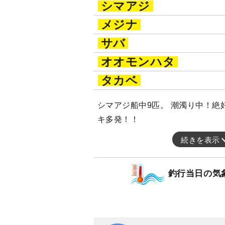
シマアジ
メジナ
サバ
オオモンハタ
タカベ
シマアジ船中9匹。 潮濁り中！絶
キ多発！！
続きを表示
釣行当日の気