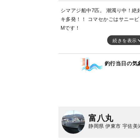
シマアジ船中7匹。 潮濁り中！絶
キ多発！！ コマセかごはサニービ
Mです！
続きを表示
釣行当日の気
富八丸
静岡県 伊東市 宇佐美