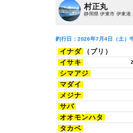
村正丸
静岡県 伊東市 伊東港
釣行日：2026年7月4日（土）
イナダ
（ブリ）
イサキ
シマアジ
マダイ
メジナ
サバ
オオモンハタ
タカベ