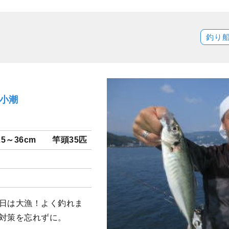
釣り
）小潮
25～36cm
竿頭35匹
今日は大漁！よく釣れま
症対策を忘れずに。