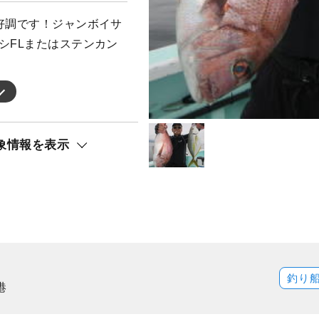
好調です！ジャンボイサ
シFLまたはステンカン
象情報を表示
釣り
港