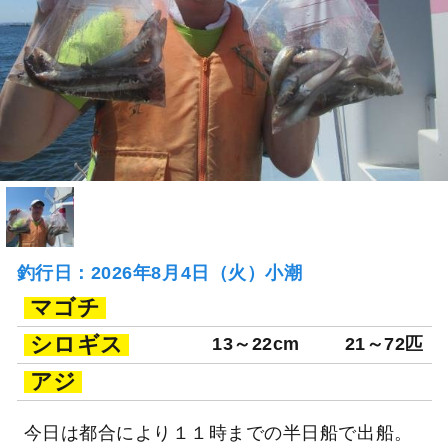
釣行日：2026年8月4日（火）小潮
マゴチ
シロギス
13～22cm
21～72匹
アジ
今日は都合により１１時までの半日船で出船。