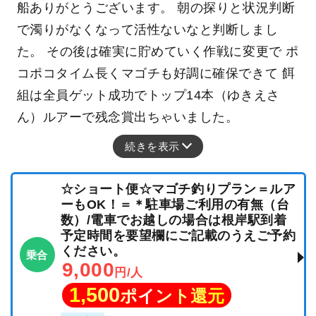
船ありがとうございます。 朝の探りと状況判断
で濁りがなくなって活性ないなと判断しまし
た。 その後は確実に貯めていく作戦に変更で ポ
コポコタイム長くマゴチも好調に確保できて 餌
組は全員ゲット成功でトップ14本（ゆきえさ
ん）ルアーで残念賞出ちゃいました。
続きを表示
☆ショート便☆マゴチ釣りプラン＝ルア
ーもOK！＝＊駐車場ご利用の有無（台
数）/電車でお越しの場合は根岸駅到着
予定時間を要望欄にご記載のうえご予約
ください。
乗合
9,000
円/人
1,500
ポイント還元