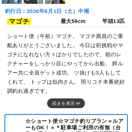
釣行日：2026年8月1日（土）中潮
マゴチ
最大59cm
竿頭13匹
ショート便（午前）マゴチ。 マゴチ満員のご乗
船ありがとうございました。 今日は初挑戦やマ
ゴチになれない方々ばかりでしたので、朝のレ
クチャーをしっかり目にやってから出船。 餌ル
アー共に全員ゲット成功。 ツ抜けも3人もして
くれて、 トップは似内さん。 照りコチ本番絶好
調釣れ過ぎです。
続きを表示
☆ショート便☆マゴチ釣りプラン＝ルア
ーもOK！＝＊駐車場ご利用の有無（台