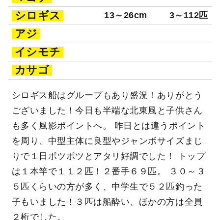
シロギス
13～26cm
3～112匹
アジ
イシモチ
カサゴ
シロギス船はグループもあり盛況！ありがとう
ございました！今日も半端な北東風と子供さん
も多く風影ポイントへ。 昨日とは違うポイント
を周り、中型主体に良型やジャンボサイズまじ
りで１日ポツポツとアタリ好調でした！ トップ
は１本竿で１１２匹！２番手６９匹。 ３０～３
５匹くらいの方が多く、中学生で５２匹釣った
子もいました！３匹は船酔い、ほかの方は全員
２桁でした。