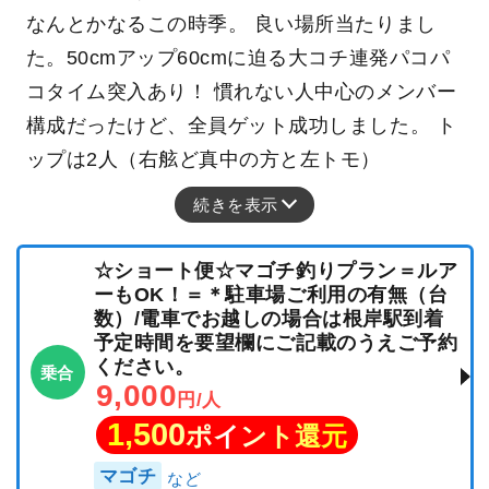
なんとかなるこの時季。 良い場所当たりまし
た。50cmアップ60cmに迫る大コチ連発パコパ
コタイム突入あり！ 慣れない人中心のメンバー
構成だったけど、全員ゲット成功しました。 ト
ップは2人（右舷ど真中の方と左トモ）
続きを表示
☆ショート便☆マゴチ釣りプラン＝ルア
ーもOK！＝＊駐車場ご利用の有無（台
数）/電車でお越しの場合は根岸駅到着
予定時間を要望欄にご記載のうえご予約
ください。
乗合
9,000
円/人
1,500
ポイント還元
マゴチ