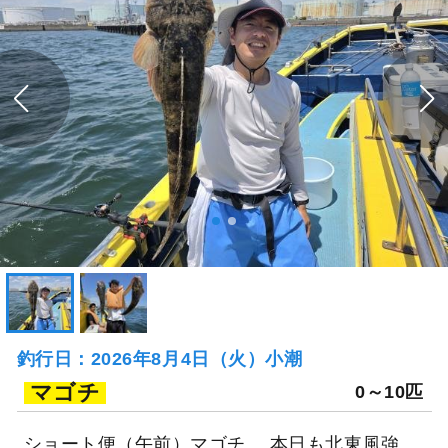
釣行日：2026年8月4日（火）小潮
マゴチ
0～10匹
ショート便（午前）マゴチ。 本日も北東風強