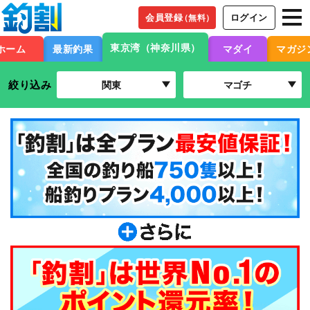
会員登録
ログイン
（無料）
東京湾（神奈川県）
ホーム
最新釣果
マダイ
マガジ
絞り込み
関東
マゴチ