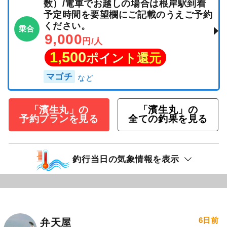
数）/電車でお越しの場合は根岸駅到着
予定時間を要望欄にご記載のうえご予約
ください。
乗合
9,000
円/人
1,500
ポイント還元
マゴチ
「濱生丸」の
「濱生丸」の
予約プランを見る
全ての釣果を見る
釣行当日の気象情報を表示
6日前
弁天屋