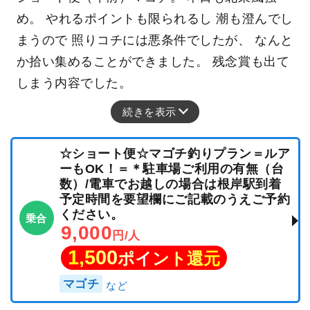
め。 やれるポイントも限られるし 潮も澄んでし
まうので 照りコチには悪条件でしたが、 なんと
か拾い集めることができました。 残念賞も出て
しまう内容でした。
続きを表示
☆ショート便☆マゴチ釣りプラン＝ルア
ーもOK！＝＊駐車場ご利用の有無（台
数）/電車でお越しの場合は根岸駅到着
予定時間を要望欄にご記載のうえご予約
ください。
乗合
9,000
円/人
1,500
ポイント還元
マゴチ