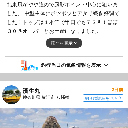
北東風がやや強めで風影ポイント中心に狙いま
した。 中型主体にポツポツとアタリ続き好調で
した！トップは１本竿で半日でも７２匹！ほぼ
３０匹オーバーとお土産になりました。
続きを表示
釣行当日の気象情報を表示
3日前
濱生丸
神奈川県 横浜市 八幡橋
釣り船詳細を見る