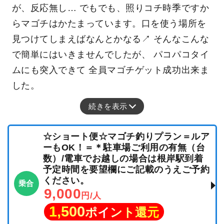
が、反応無し… でもでも、照りコチ時季ですか
らマゴチはかたまっています。口を使う場所を
見つけてしまえばなんとかなる↗ そんなこんな
で簡単にはいきませんでしたが、 パコパコタイ
ムにも突入できて 全員マゴチゲット成功出来ま
した。
続きを表示
☆ショート便☆マゴチ釣りプラン＝ルア
ーもOK！＝＊駐車場ご利用の有無（台
数）/電車でお越しの場合は根岸駅到着
予定時間を要望欄にご記載のうえご予約
ください。
乗合
9,000
円/人
1,500
ポイント還元