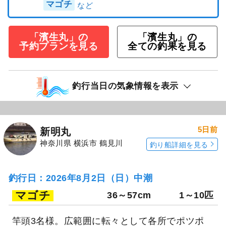
マゴチ
「濱生丸」の
「濱生丸」の
予約プランを見る
全ての釣果を見る
釣行当日の気象情報を表示
5日前
新明丸
神奈川県 横浜市 鶴見川
釣り船詳細を見る
釣行日：2026年8月2日（日）中潮
マゴチ
36～57cm
1～10匹
竿頭3名様。広範囲に転々として各所でポツポ