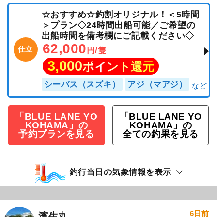
☆おすすめ☆釣割オリジナル！＜5時間
＞プラン◇24時間出船可能／ご希望の
出船時間を備考欄にご記載ください◇
62,000
仕立
円/隻
3,000
ポイント還元
シーバス（スズキ）
アジ（マアジ）
「BLUE LANE YO
「BLUE LANE YO
KOHAMA」の
KOHAMA」の
予約プランを見る
全ての釣果を見る
釣行当日の気象情報を表示
6日前
濱生丸