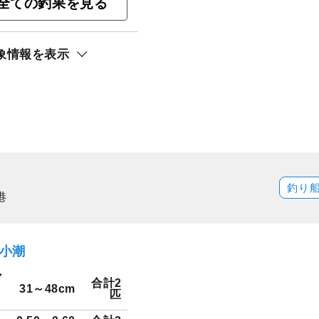
全ての釣果を見る
象情報を表示
釣り
港
）小潮
ダ
合計2
31～48cm
匹