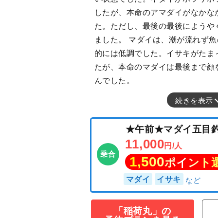
したが、本命のアマダイがなかな
た。ただし、最後の最後にようや
ました。 マダイは、潮が流れず
的には低調でした。イサキがたま
たが、本命のマダイは最後まで顔
んでした。
続きを表示
★午前★マダイ
11,000
円/人
乗合
「稲荷丸」の
1,500
ポイン