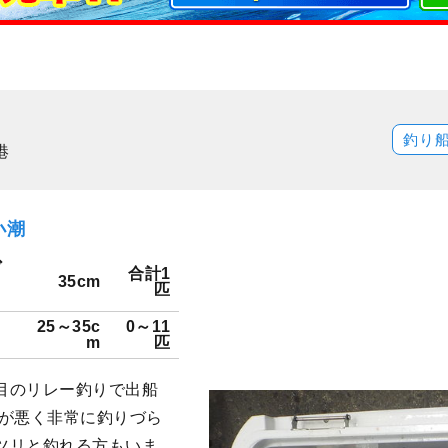
釣り
港
小潮
ダ
合計1
35cm
匹
25～35c
0～11
m
匹
目のリレー釣りで出船
いが悪く非常に釣りづら
ツリと釣れる方もいま