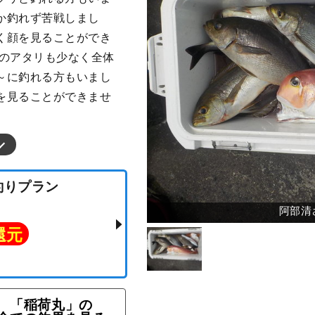
か釣れず苦戦しまし
く顔を見ることができ
魚のアタリも少なく全体
～に釣れる方もいまし
を見ることができませ
五目釣りプラン
「稲荷丸」の
ト還元