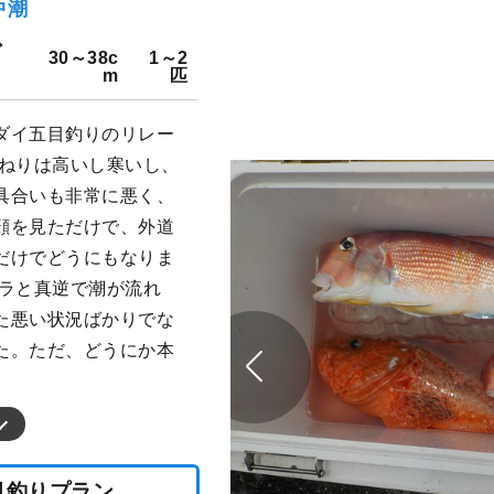
中潮
ダ
30～38c
1～2
m
匹
ダイ五目釣りのリレー
うねりは高いし寒いし、
具合いも非常に悪く、
顔を見ただけで、外道
だけでどうにもなりま
アラと真逆で潮が流れ
た悪い状況ばかりでな
た。ただ、どうにか本