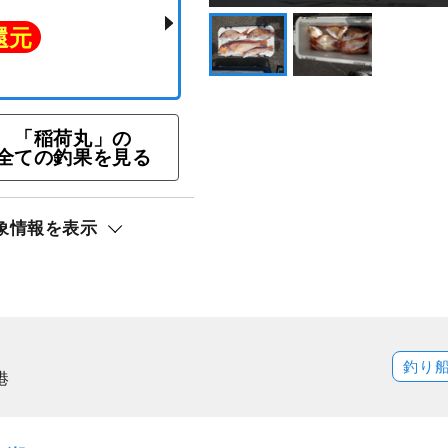
「稲荷丸」の
全ての釣果を見る
五目釣りプラン
象情報を表示
ト還元
釣り
港