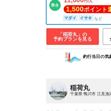
「稲荷丸」の
予約プランを見る
★午前★マダイ
11,000
円/人
乗合
1,500
釣行当日の気
ポイン
マダイ
イサキ
稲荷丸
千葉県 鴨川市 江見漁