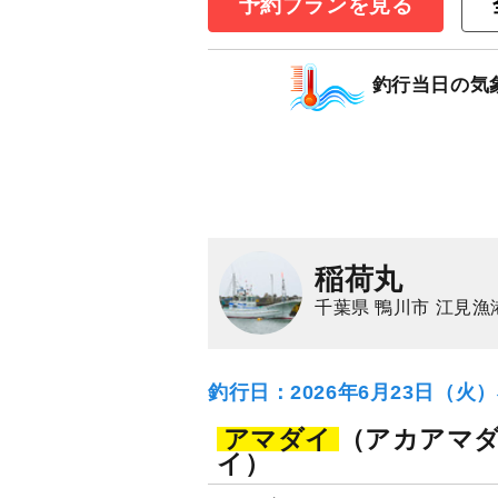
予約プランを見る
マダイ
イサキ
釣行当日の気
稲荷丸
千葉県 鴨川市 江見漁
釣行日：2026年6月23日（火
アマダイ
（アカアマ
イ）