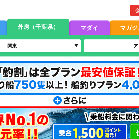
外房（千葉県）
マダイ
マガジ
関東
ア