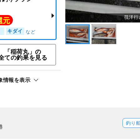
「稲荷丸」の
全ての釣果を見る
象情報を表示
イ五目釣りプラン
ト還元
ダイ）
キダイ
釣り
港