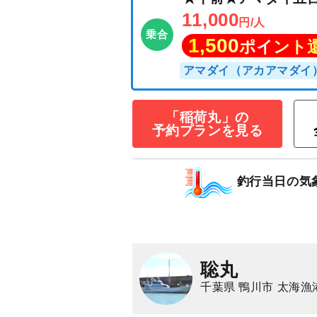
「稲荷丸」の
予約プランを見る
釣行当日の気
★午前★アマダ
11,000
円/人
乗合
1,500
ポイン
聡丸
アマダイ（アカアマ
千葉県 鴨川市 太海漁