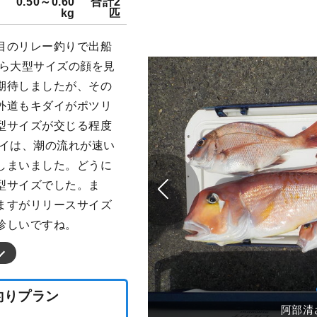
0.50～0.60
合計2
kg
匹
目のリレー釣りで出船
から大型サイズの顔を見
期待しましたが、その
外道もキダイがポツリ
型サイズが交じる程度
ダイは、潮の流れが速い
しまいました。どうに
型サイズでした。ま
ますがリリースサイズ
珍しいですね。