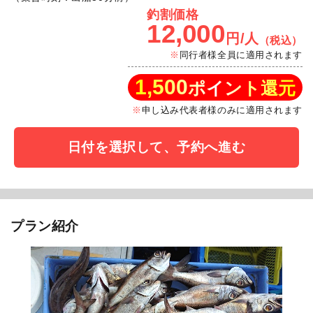
釣割価格
12,000
円/人
（税込）
同行者様全員に適用されます
1,500
ポイント還元
申し込み代表者様のみに適用されます
日付を選択して、予約へ進む
プラン紹介