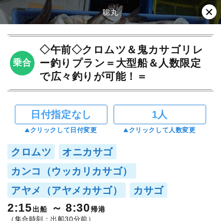
聡丸
◇午前◇クロムツ＆鬼カサゴリレ
ー釣りプラン＝大型船＆人数限定
乗合
で広々釣りが可能！＝
日付指定なし
1人
クリックして日付変更
クリックして人数変更
クロムツ
オニカサゴ
カンコ（ウッカリカサゴ）
アヤメ（アヤメカサゴ）
カサゴ
2:15
8:30
出船
帰港
（集合時刻：出船30分前）