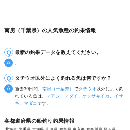
南房（千葉県）の人気魚種の釣果情報
最新の釣果データを教えてください。
。
タチウオ以外によく釣れる魚は何ですか？
過去30日間、
南房（千葉県）
で
タチウオ
以外によく釣
れている魚は、
マアジ
、
マダイ
、
ケンサキイカ
、
イサ
キ
、
マダコ
です。
各都道府県の船釣り釣果情報
北海道
岩手県
宮城県
山形県
福島県
東京都
神奈川県
埼玉県