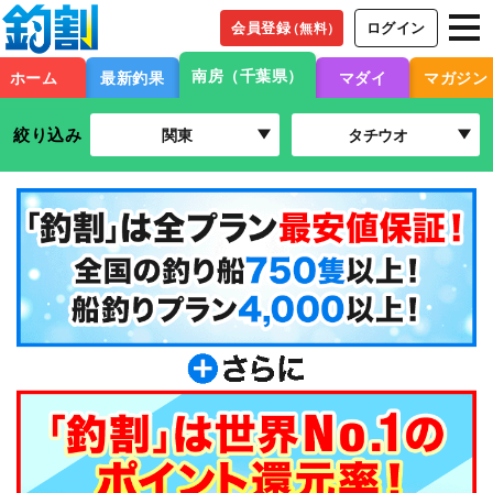
会員登録
ログイン
（無料）
南房（千葉県）
ホーム
最新釣果
マダイ
マガジン
絞り込み
関東
タチウオ