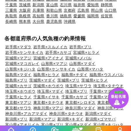
千葉県
茨城県
新潟県
富山県
石川県
福井県
愛知県
静岡県
三重県
大阪府
兵庫県
和歌山県
京都府
広島県
岡山県
山口県
鳥取県
島根県
高知県
香川県
徳島県
愛媛県
福岡県
佐賀県
長崎県
熊本県
大分県
鹿児島県
沖縄県
各都道府県の人気魚種の釣果情報
岩手県×マダラ
岩手県×スルメイカ
岩手県×ブリ
岩手県×ケンサキイカ
岩手県×カサゴ
宮城県×ヒラメ
宮城県×マアジ
宮城県×アイナメ
宮城県×メバル
宮城県×マコガレイ
山形県×マアジ
山形県×マダイ
山形県×キジハタ
山形県×ケンサキイカ
山形県×マハタ
福島県×マダイ
福島県×ヒラメ
福島県×チダイ
福島県×ウスメバル
福島県×ブリ
茨城県×マダイ
茨城県×ブリ
茨城県×ヒラメ
茨城県×カサゴ
茨城県×ホウボウ
埼玉県×サワラ
埼玉県×タチウオ
埼玉県×ホウボウ
埼玉県×マダイ
埼玉県×ブリ
千葉県×マダイ
千葉県×ヒラメ
千葉県×イサキ
千葉県×カサゴ
千葉県×マアジ
東京都×マアジ
東京都×タチウオ
東京都×シロギス
東京都×マダコ
東京都×サワラ
神奈川県×マアジ
神奈川県×マダイ
神奈川県×ブリ
神奈川県×アカアマダイ
神奈川県×タチウオ
新潟県×マダイ
新潟県×ブリ
新潟県×マアジ
新潟県×キダイ
新潟県×ゴマサバ
富山県×アオリイカ
富山県×ブリ
富山県×マダイ
富山県×キジハタ
富山県×ウッカリカサゴ
石川県×ブリ
石川県×キジハタ