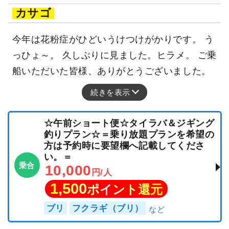
カサゴ
今年は花粉症がひどいうけつけがかりです。 う
っひょ～。 久しぶりに見ました。ヒラメ。 ご乗
船いただいた皆様、ありがとうございました。
続きを表示
☆午前ショート便☆タイラバ＆ジギング
釣りプラン☆＝乗り放題プランを希望の
方は予約時に要望欄へ記載してくださ
い。＝
乗合
10,000
円/人
1,500
ポイント還元
ブリ
フクラギ（ブリ）