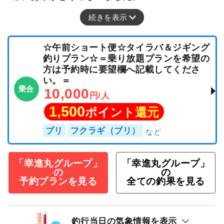
続きを表示
☆午前ショート便☆タイラバ＆ジギング
釣りプラン☆＝乗り放題プランを希望の
方は予約時に要望欄へ記載してくださ
い。＝
乗合
10,000
円/人
1,500
ポイント還元
ブリ
フクラギ（ブリ）
「幸進丸グループ」
「幸進丸グループ」
の
の
予約プランを見る
全ての釣果を見る
釣行当日の気象情報を表示