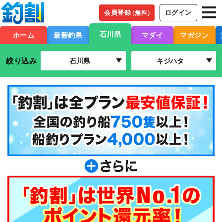
会員登録
ログイン
（無料）
石川県
ホーム
最新釣果
マダイ
マガジン
絞り込み
石川県
キジハタ