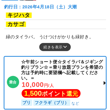
釣行日：2026年4月18日（土）大潮
キジハタ
カサゴ
緑のタイラバ。 うけつけがかりも緑好き。
続きを表示
☆午前ショート便☆タイラバ＆ジギング
釣りプラン☆＝乗り放題プランを希望の
方は予約時に要望欄へ記載してくださ
い。＝
乗合
10,000
円/人
1,500
ポイント還元
ブリ
フクラギ（ブリ）