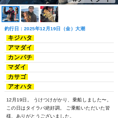
釣行日：2025年12月19日（金）大潮
キジハタ
アマダイ
カンパチ
マダイ
カサゴ
アオハタ
12月19日。 うけつけがかり、乗船しました〜。
この日はタイラバ絶好調。 ご乗船いただいた皆
様、ありがとうございました。