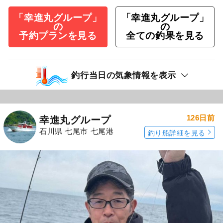
「幸進丸グループ」
「幸進丸グループ」
の
の
予約プランを見る
全ての釣果を見る
釣行当日の気象情報を表示
126日前
幸進丸グループ
石川県 七尾市 七尾港
釣り船詳細を見る