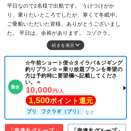
平日なので2名様で出航です。 うけつけがか
り、乗りたいところでしたが、寒くて冬眠中。
ご乗船いただいた皆様、ありがとうございまし
た。 平日は、余裕があります。 コゾクラ。
続きを表示
☆午前ショート便☆タイラバ＆ジギング
釣りプラン☆＝乗り放題プランを希望の
方は予約時に要望欄へ記載してくださ
い。＝
乗合
10,000
円/人
1,500
ポイント還元
ブリ
フクラギ（ブリ）
「幸進丸グループ」
「幸進丸グループ」