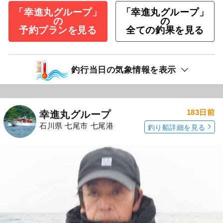
「幸進丸グループ」
「幸進丸グループ」
の
の
予約プランを見る
全ての釣果を見る
釣行当日の気象情報を表示
183日前
幸進丸グループ
石川県 七尾市 七尾港
釣り船詳細を見る