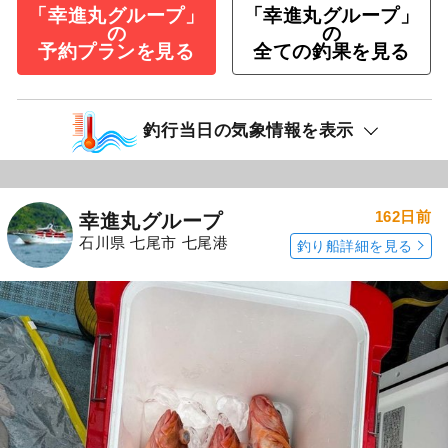
「幸進丸グループ」
「幸進丸グループ」
の
の
予約プランを見る
全ての釣果を見る
釣行当日の気象情報を表示
162日前
幸進丸グループ
石川県 七尾市 七尾港
釣り船詳細を見る