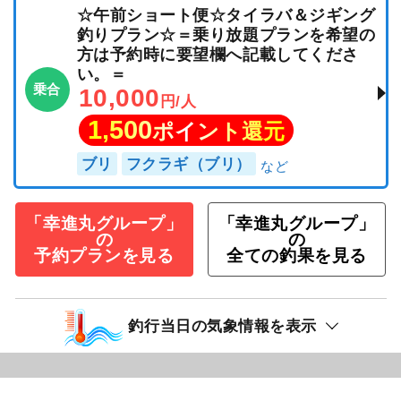
☆午前ショート便☆タイラバ＆ジギング
釣りプラン☆＝乗り放題プランを希望の
方は予約時に要望欄へ記載してくださ
い。＝
乗合
10,000
円/人
1,500
ポイント還元
ブリ
フクラギ（ブリ）
「幸進丸グループ」
「幸進丸グループ」
の
の
予約プランを見る
全ての釣果を見る
釣行当日の気象情報を表示