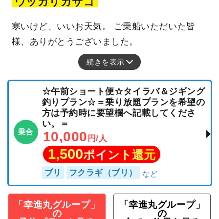
ウッカリカサゴ
寒いけど、いいお天気。 ご乗船いただいた皆
様、ありがとうございました。
続きを表示
☆午前ショート便☆タイラバ＆ジギング
釣りプラン☆＝乗り放題プランを希望の
方は予約時に要望欄へ記載してくださ
い。＝
乗合
10,000
円/人
1,500
ポイント還元
ブリ
フクラギ（ブリ）
「幸進丸グループ」
「幸進丸グループ」
の
の