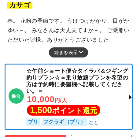
カサゴ
春。 花粉の季節です。 うけつけがかり、目がか
ゆい～。 みなさんは大丈夫ですか～。 ご乗船い
ただいた皆様、ありがとうございました。
続きを表示
☆午前ショート便☆タイラバ＆ジギング
釣りプラン☆＝乗り放題プランを希望の
方は予約時に要望欄へ記載してくださ
い。＝
乗合
10,000
円/人
1,500
ポイント還元
ブリ
フクラギ（ブリ）