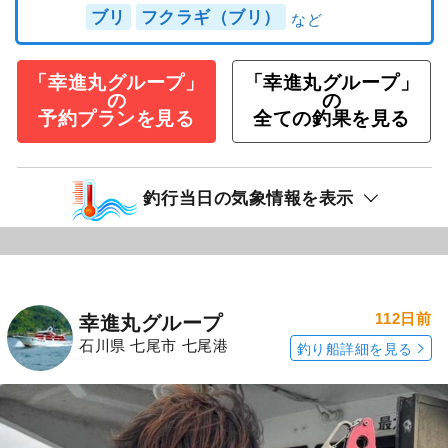
ブリ
フクラギ（ブリ）
「幸進丸グループ」
「幸進丸グループ」
の
の
予約プランを見る
全ての釣果を見る
釣行当日の気象情報を表示
112日前
幸進丸グループ
石川県 七尾市 七尾港
釣り船詳細を見る