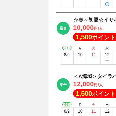
☆春～初夏☆イサ
10,000
乗合
円/人
1,500
ポイント
今日
月
火
水
8/9
10
11
12
＜A海域＞タイラバ
12,000
乗合
円/人
1,500
ポイント
今日
月
火
水
8/9
10
11
12