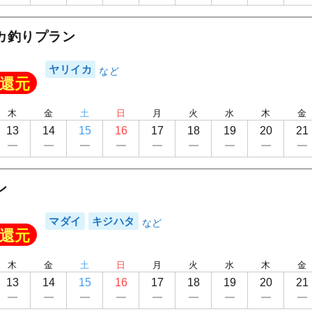
SeaDream福岡
カ釣りプラン
ヤリイカ
還元
木
金
土
日
月
火
水
木
金
13
14
15
16
17
18
19
20
21
ン
マダイ
キジハタ
還元
木
金
土
日
月
火
水
木
金
13
14
15
16
17
18
19
20
21