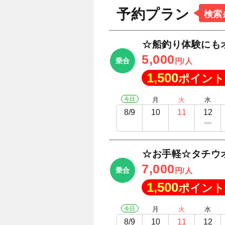
予約プラン
検索
☆船釣り体験にも
5,000
乗合
円/人
1,500
ポイント
今日
月
火
水
8/9
10
11
12
☆お手軽☆タチウ
7,000
乗合
円/人
1,500
ポイント
今日
月
火
水
8/9
10
11
12