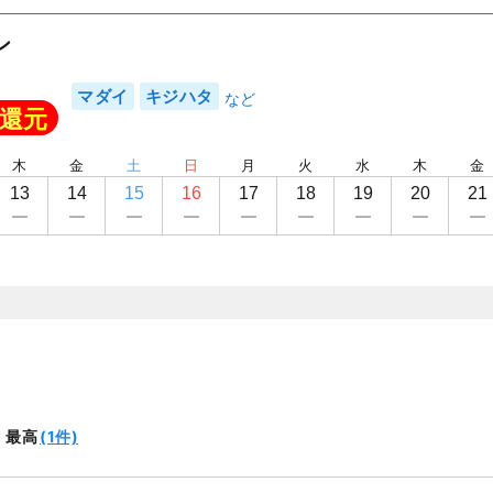
ン
マダイ
キジハタ
還元
木
金
土
日
月
火
水
木
金
13
14
15
16
17
18
19
20
21
(1件)
最高