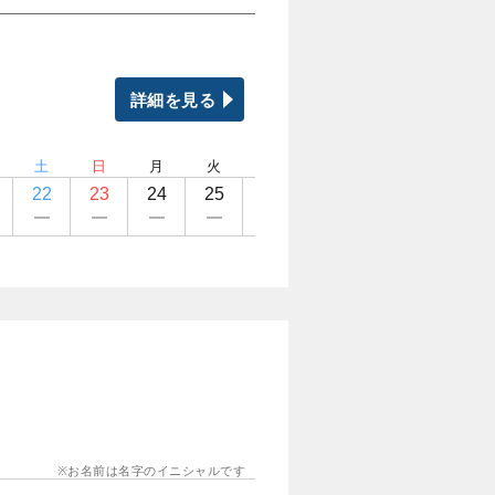
詳細を見る
土
日
月
火
水
木
金
土
22
23
24
25
26
27
28
29
お名前は名字のイニシャルです