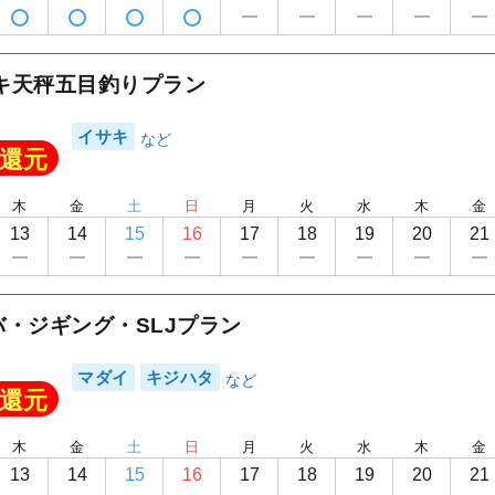
1
/
8
キ天秤五目釣りプラン
イサキ
還元
木
金
土
日
月
火
水
木
金
13
14
15
16
17
18
19
20
21
・ジギング・SLJプラン
マダイ
キジハタ
還元
木
金
土
日
月
火
水
木
金
13
14
15
16
17
18
19
20
21