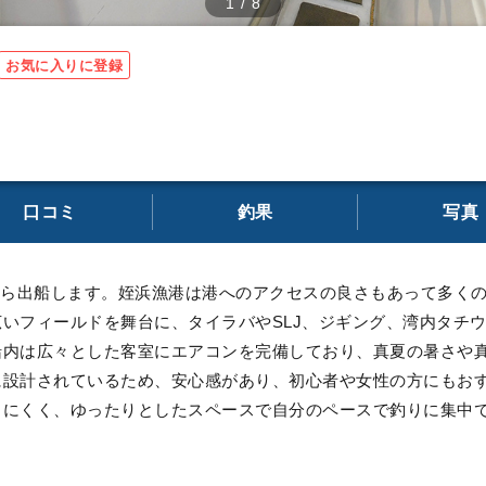
1
/
8
お気に入りに登録
口コミ
釣果
写真
漁港から出船します。姪浜漁港は港へのアクセスの良さもあって多く
いフィールドを舞台に、タイラバやSLJ、ジギング、湾内タチ
船内は広々とした客室にエアコンを完備しており、真夏の暑さや
に設計されているため、安心感があり、初心者や女性の方にもおす
じにくく、ゆったりとしたスペースで自分のペースで釣りに集中