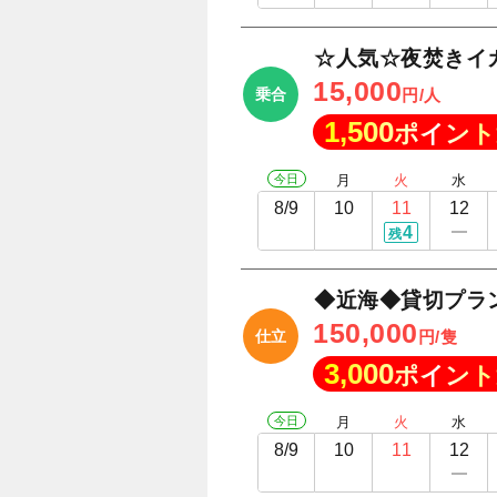
☆人気☆夜焚きイ
15,000
乗合
円/人
1,500
ポイント
今日
月
火
水
8/9
10
11
12
4
残
◆近海◆貸切プラ
150,000
仕立
円/隻
3,000
ポイント
今日
月
火
水
8/9
10
11
12