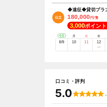
◆遠征◆貸切プラ
180,000
仕立
円/隻
3,000
ポイント
今日
月
火
水
8/9
10
11
12
口コミ・評判
5.0