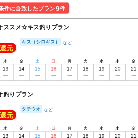
9
条件に合致したプラン
件
オススメ☆キス釣りプラン
キス（シロギス）
還元
木
金
土
日
月
火
水
木
金
13
14
15
16
17
18
19
20
21
オ釣りプラン
タチウオ
還元
木
金
土
日
月
火
水
木
金
13
14
15
16
17
18
19
20
21