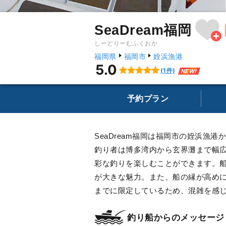
SeaDream福岡
しーどりーむふくおか
福岡県
福岡市
姪浜漁港
5.0
(1件)
NEW!
予約プラン
SeaDream福岡は福岡市の姪浜
釣り者は博多湾内から玄界灘まで幅広
彩な釣りを楽しむことができます。
が大きな魅力。また、船の縁が高め
までに限定しているため、混雑を感
釣り船からのメッセージ