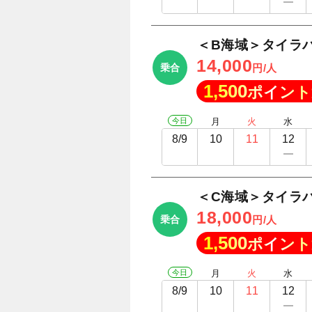
＜B海域＞タイラバ
14,000
乗合
円/人
1,500
ポイント
今日
月
火
水
8/9
10
11
12
＜C海域＞タイラバ
18,000
乗合
円/人
1,500
ポイント
今日
月
火
水
8/9
10
11
12