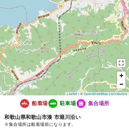
+
−
Leaflet
| ©
OpenStreetMap contributors
船着場
駐車場
集合場所
和歌山県和歌山市湊 市堀川沿い
集合場所は船着場前になります。