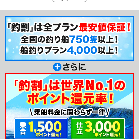
長は語ります。ほか季節によりジギングやタチウオ
も対応しています。ルアー（ジギング、タイラバ）
ならではの大物を釣り上げるには、勝丸が近道で
す！また初心者の方には助手が付く貸切がオススメ
です。お手頃価格で楽しめる半日便や短時間でサク
ッと遊べる夜便もありますので、こちらもぜひご利
用ください。
釣り船からのメッセージ
こんにちは！和歌山港の市堀川沿い（紀ノ川の
横）から出船しています。主にタイラバでの出船を
しています。他ジギングの青物やタチウオ、夜のア
ジングやシーバスもやっていますので、こちらも合
わせてお楽しみください。