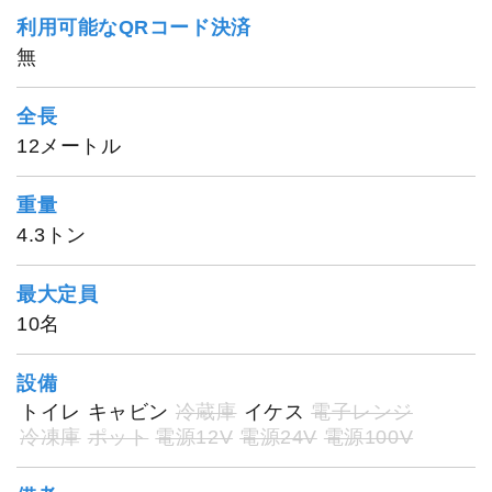
利用可能なQRコード決済
無
全長
12メートル
重量
4.3トン
最大定員
10名
設備
トイレ
キャビン
冷蔵庫
イケス
電子レンジ
勝丸
冷凍庫
ポット
電源12V
電源24V
電源100V