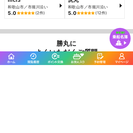
和歌山市／市堀川沿い
和歌山市／市堀川沿い
5.0
5.0
(2件)
(12件)
勝丸に
よくいただくご質問
乗船する際の服装はどのようなものが良いです
か？
海上は陸地より洋服1枚分寒いと思ってください。風を
通さないカッパやウインドブレカーなどがよいでしょ
う。船のデッキ上は足元が濡れますので、長靴がオス
スメです。
出船時間のどれくらい前に行けば良いですか？
30分前にはお越しください。また初めてお越しいただ