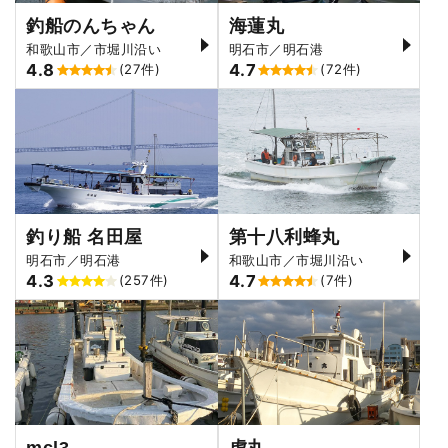
釣船のんちゃん
海蓮丸
和歌山市／市堀川沿い
明石市／明石港
4.8
4.7
(27件)
(72件)
釣り船 名田屋
第十八利蜂丸
明石市／明石港
和歌山市／市堀川沿い
4.3
4.7
(257件)
(7件)
mcl3
虎丸