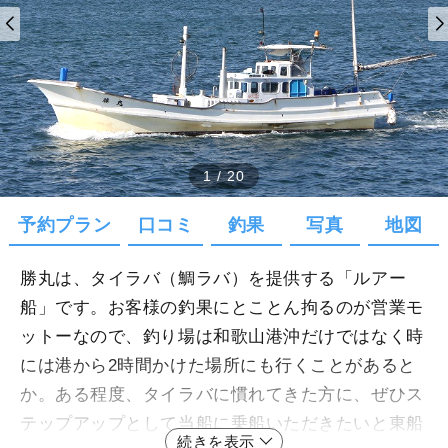
1
/
20
予約プラン
口コミ
釣果
写真
地図
勝丸は、タイラバ（鯛ラバ）を提供する「ルアー
船」です。お客様の釣果にとことん拘るのが営業モ
ットーなので、釣り場は和歌山港沖だけではなく時
には港から2時間かけた場所にも行くことがあると
か。ある程度、タイラバに慣れてきた方に、ぜひス
テップアップとして当船に乗船いただきたいと東船
続きを表示