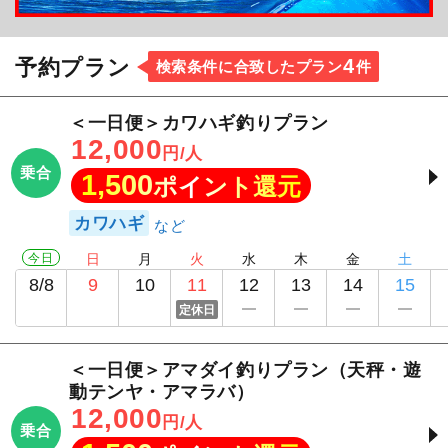
4
予約プラン
検索条件に合致したプラン
件
＜一日便＞カワハギ釣りプラン
12,000
円/人
乗合
1,500
ポイント還元
カワハギ
今日
日
月
火
水
木
金
土
8/8
9
10
11
12
13
14
15
定休日
＜一日便＞アマダイ釣りプラン（天秤・遊
動テンヤ・アマラバ）
12,000
円/人
乗合