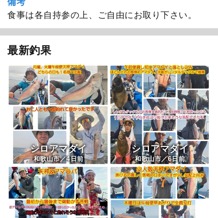
備考
食事は各自持参の上、ご自由にお取り下さい。
最新釣果
シロアマダイ
シロアマダイ
4
6
和歌山市／
日前
和歌山市／
日前