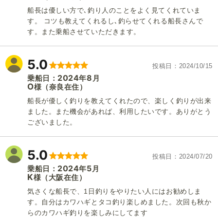
船長は優しい方で､釣り人のことをよく見てくれていま
す。 コツも教えてくれるし､釣らせてくれる船長さんで
す。また乗船させていただきます。
5.0
投稿日
2024/10/15
2024
8
乗船日：
年
月
O
（奈良在住）
様
船長が優しく釣りを教えてくれたので、楽しく釣りが出来
ました。また機会があれば、利用したいです。ありがとう
ございました。
5.0
投稿日
2024/07/20
2024
5
乗船日：
年
月
K
（大阪在住）
様
気さくな船長で、1日釣りをやりたい人にはお勧めしま
す。自分はカワハギとタコ釣り楽しめました。次回も秋か
らのカワハギ釣りを楽しみにしてます