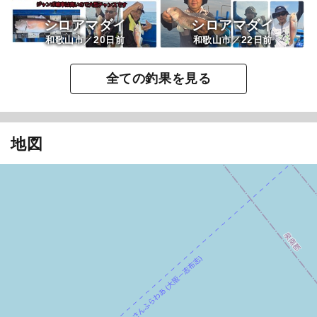
シロアマダイ
シロアマダイ
20
22
和歌山市／
日前
和歌山市／
日前
全ての釣果を見る
地図