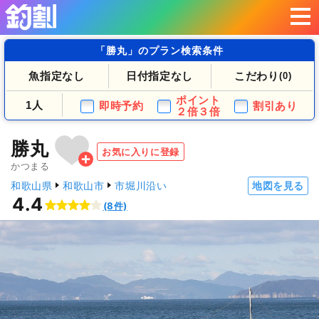
「勝丸」のプラン検索条件
魚指定なし
日付指定なし
こだわり
(0)
ポイント
1人
即時予約
割引あり
２倍３倍
勝丸
お気に入りに登録
かつまる
和歌山県
和歌山市
市堀川沿い
地図を見る
4.4
(8件)