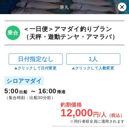
勝丸
＜一日便＞アマダイ釣りプラン
乗合
（天秤・遊動テンヤ・アマラバ）
日付指定なし
1人
クリックして日付変更
クリックして人数変更
シロアマダイ
5:00
16:00
出船
帰港
（集合時刻：出船30分前）
釣割価格
12,000
円/人
（税込）
同行者様全員に適用されます