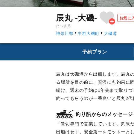
辰丸 -大磯-
お気に
たつまる
神奈川県
中郡大磯町
大磯港
予約プラン
辰丸は大磯港から出船します。辰丸
る場所を目の前に、贅沢にも釣果に
続け、週末の予約は1年先まで取り
釣ってもらうのが一番良いと辰丸2
釣り船からのメッセージ
貸切専門で営業しています。釣果
出船はせず、安全第一をモットーと