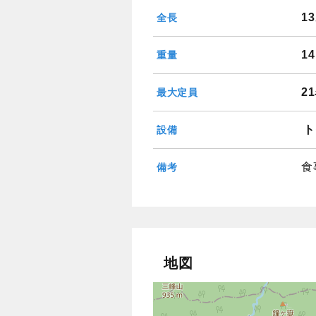
1
全長
1
重量
2
最大定員
ト
設備
食
備考
地図