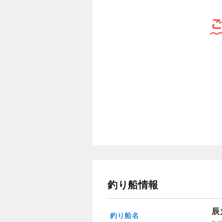
釣り船情報
辰
釣り船名
た