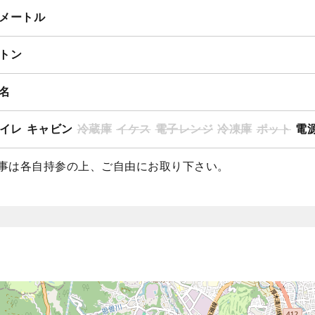
3メートル
4トン
1名
イレ
キャビン
冷蔵庫
イケス
電子レンジ
冷凍庫
ポット
電源
事は各自持参の上、ご自由にお取り下さい。