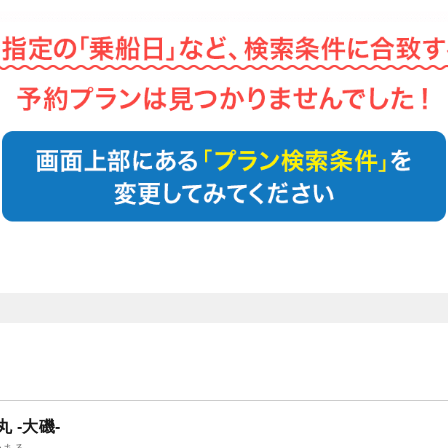
丸 -大磯-
つまる