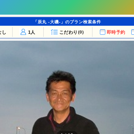
「辰丸 -大磯-」のプラン検索条件
なし
1人
こだわり
即時予約
(0)