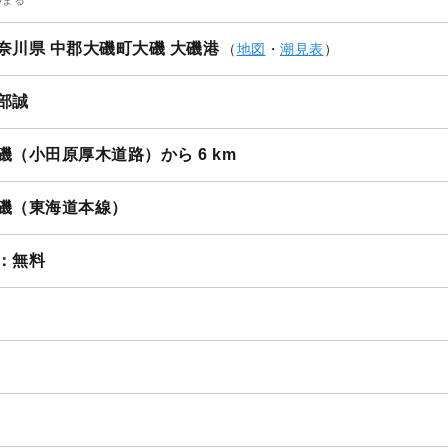
1
/
12
奈川県 中郡大磯町大磯 大磯港
（
地図
・
潮見表
）
部誠
磯（小田原厚木道路）から 6 km
磯（東海道本線）
：無料