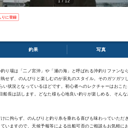
1
/
12
入りに登録
釣果
写真
の釣り場は「二ノ宮沖」や「瀬の海」と呼ばれる沖釣りファンな
固執せず、のんびりと楽しむのが辰丸のスタイル。そのガツガツ
づらい状況となっているほどです。初心者へのレクチャーはおこた
代目船長は話します。どなた様も心地良い釣りが楽しめる、そんな
だけに拘らず、のんびりと釣り糸を垂れる喜びも味わっていただ
していますので、天候予報等による出船可否のご相談もお気軽に