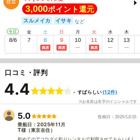
仕立
3,000
ポイント還元
スルメイカ
イサキ
今日
金
土
日
月
火
水
木
8/6
7
8
9
10
11
12
13
満席
満席
満席
口コミ・評判
4.4
(12件)
すばらしい
お名前は名字のイニシャルです
5.0
投稿日
2025/12/15
2025
11
乗船日：
年
月
T
（東京在住）
様
初めてのアコウダイ釣りレンタルで利用させてもらいまし