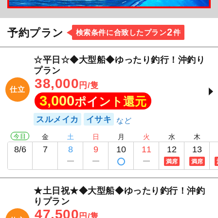
2
予約プラン
検索条件に合致したプラン
件
☆平日☆◆大型船◆ゆったり釣行！沖釣り
プラン
38,000
円/隻
仕立
3,000
ポイント還元
スルメイカ
イサキ
今日
金
土
日
月
火
水
木
8/6
7
8
9
10
11
12
13
満席
満席
★土日祝★◆大型船◆ゆったり釣行！沖釣
りプラン
47,500
円/隻