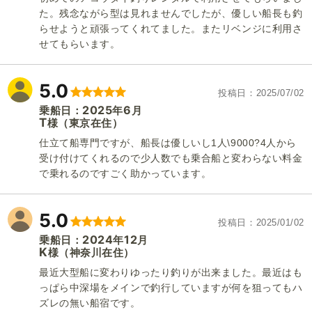
た。残念ながら型は見れませんでしたが、優しい船長も釣
らせようと頑張ってくれてました。またリベンジに利用さ
せてもらいます。
5.0
投稿日
2025/07/02
2025
6
乗船日：
年
月
T
（東京在住）
様
仕立て船専門ですが、船長は優しいし1人\9000?4人から
受け付けてくれるので少人数でも乗合船と変わらない料金
で乗れるのですごく助かっています。
5.0
投稿日
2025/01/02
2024
12
乗船日：
年
月
K
（神奈川在住）
様
最近大型船に変わりゆったり釣りが出来ました。最近はも
っぱら中深場をメインで釣行していますが何を狙ってもハ
ズレの無い船宿です。