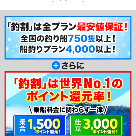
は、釣り船側で準備してもらえるので、手ぶらでの
釣行も可能です。風光明媚な小網代からの出船、ぜ
ひ景観も楽しんでくださいね☆
釣り船からのメッセージ
こんにちは！所ヱ門丸です。風光明媚な小網代港
から出船しています。当船は貸切専門です。ご利用
いただきやすいように貸切る人数も少人数で設定し
ています。お仲間内でぜひお気軽にご利用くださ
い！