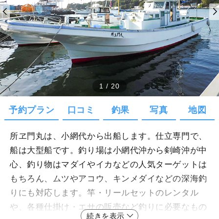
1
/
20
予約プラン
口コミ
釣果
写真
地図
所ヱ門丸は、小網代から出船します。仕立専門で、
船は大型船です。釣り場は小網代沖から剣崎沖が中
心、釣り物はマダイやイカなどの人気ターゲットは
もちろん、ムツやアコウ、キンメダイなどの深海釣
りにも対応します。竿・リールセットのレンタル
や、各種仕掛け・エサの販売など釣りに必要なもの
続きを表示