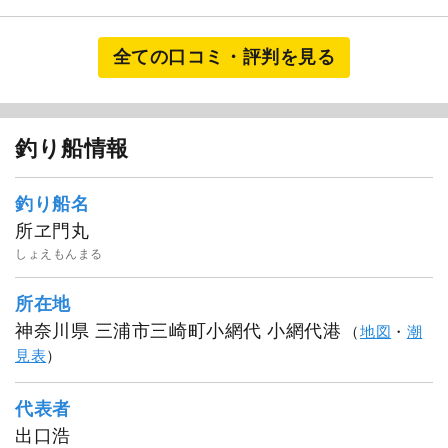
全ての口コミ・評判を見る
釣り船情報
釣り船名
所ヱ門丸
しょえもんまる
所在地
神奈川県 三浦市三崎町小網代 小網代港
（
地図
・
潮
見表
）
代表者
出口浩