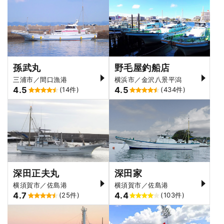
孫武丸
野毛屋釣船店
三浦市／間口漁港
横浜市／金沢八景平潟
4.5
4.5
(14件)
(434件)
深田正夫丸
深田家
横須賀市／佐島港
横須賀市／佐島港
4.7
4.4
(25件)
(103件)