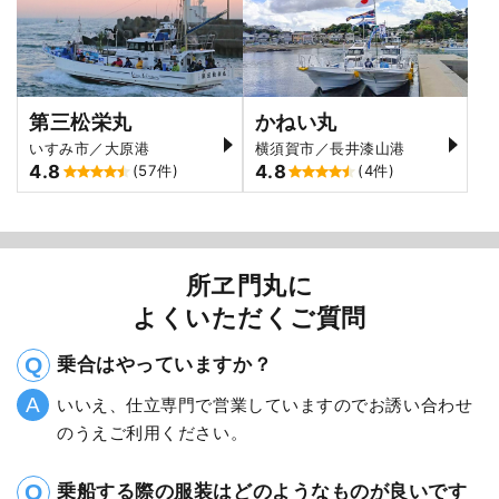
第三松栄丸
かねい丸
いすみ市／大原港
横須賀市／長井漆山港
4.8
4.8
(57件)
(4件)
所ヱ門丸に
よくいただくご質問
乗合はやっていますか？
いいえ、仕立専門で営業していますのでお誘い合わせ
のうえご利用ください。
乗船する際の服装はどのようなものが良いです