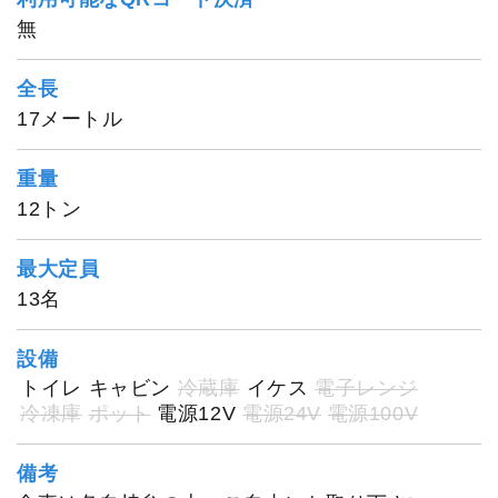
無
所ヱ門丸
全長
17メートル
重量
12トン
最大定員
13名
設備
トイレ
キャビン
冷蔵庫
イケス
電子レンジ
冷凍庫
ポット
電源12V
電源24V
電源100V
備考