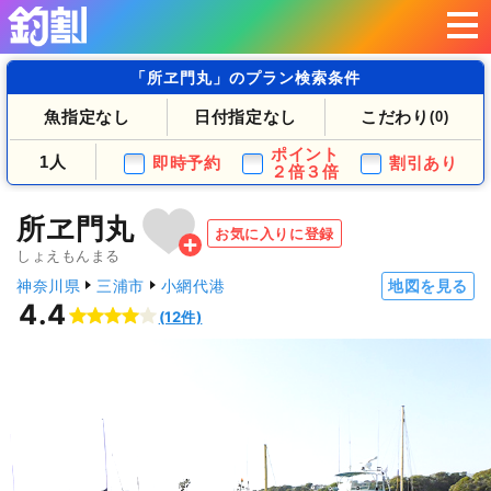
「所ヱ門丸」のプラン検索条件
魚指定なし
日付指定なし
こだわり
(0)
ポイント
1人
即時予約
割引あり
２倍３倍
所ヱ門丸
お気に入りに登録
しょえもんまる
神奈川県
三浦市
小網代港
地図を見る
4.4
(12件)