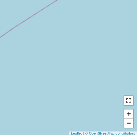
+
−
Leaflet
| ©
OpenStreetMap contributors