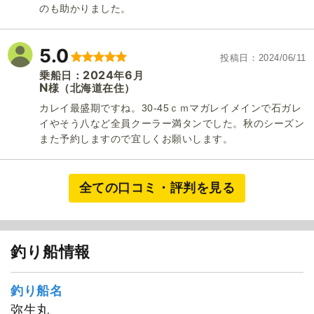
のも助かりました。
5.0
投稿日
2024/06/11
2024
6
乗船日：
年
月
N
（北海道在住）
様
カレイ最盛期ですね。30-45ｃｍマガレイメインで石ガレ
イやそう八など全員クーラー満タンでした。秋のシーズン
また予約しますので宜しくお願いします。
全ての口コミ・評判を見る
釣り船情報
釣り船名
弥生丸