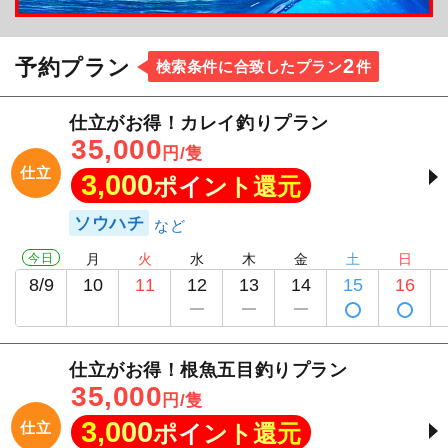
2
予約プラン
検索条件に合致したプラン
件
仕立がお得！カレイ釣りプラン
35,000
円/隻
仕立
3,000
ポイント還元
ソウハチ
今日
月
火
水
木
金
土
日
8/9
10
11
12
13
14
15
16
仕立がお得！根魚五目釣りプラン
35,000
円/隻
3,000
仕立
ポイント還元