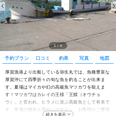
1
/
6
予約プラン
口コミ
釣果
写真
地図
厚賀漁港より出船している弥生丸では、魚種豊富な
厚賀沖にて四季折々の旬な魚を釣ることが出来ま
す。夏場はマイカや幻の高級魚マツカワを狙えま
す！マツカワはカレイの王様「王鰈（オウチョ
ウ）」と言われ、ヒラメに並ぶ高級魚として有名で
す。冬場の根魚も面白いですよ～。お客様のご要望
続きを表示