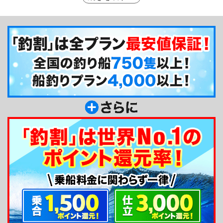
があれば、釣った魚の活締めもしてくれますので、
初心者の方でも釣りたて新鮮な魚の鮮度を保ったま
ま持って帰れます！周辺の釣り船と比べてもとって
もリーズナブルなお値段でご利用いただけますの
で、旅行先での釣りをお考えの方でも気軽にご利用
いただけますよ♪
釣り船からのメッセージ
こんにちは！弥生丸の宮腰です！釣りに関しては
まだまだ経験不足ですが、現役の漁師ですので釣り
場に関しては熟知しております。私と一緒に厚賀沖
を制覇しませんか？皆様のお越しを心よりお待ちし
ております。