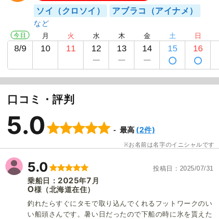
ソイ（クロソイ）
アブラコ（アイナメ）
今日
月
火
水
木
金
土
日
8/9
10
11
12
13
14
15
16
口コミ・評判
5.0
(2件)
最高
お名前は名字のイニシャルです
5.0
投稿日
2025/07/31
2025
7
乗船日：
年
月
O
（北海道在住）
様
釣れたらすぐにタモで取り込んでくれるフットワークのい
い船頭さんです。暑い日だったので下船の時に氷を貰えた