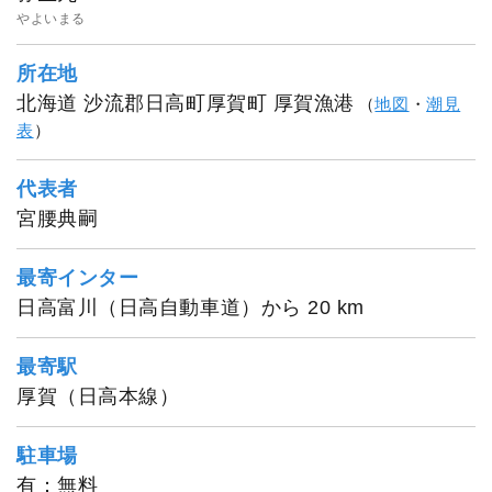
やよいまる
所在地
北海道 沙流郡日高町厚賀町 厚賀漁港
（
地図
・
潮見
表
）
代表者
宮腰典嗣
最寄インター
1
/
6
日高富川（日高自動車道）から 20 km
最寄駅
厚賀（日高本線）
駐車場
有：無料