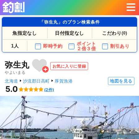
「弥生丸」のプラン検索条件
魚指定なし
日付指定なし
こだわり
(0)
ポイント
1人
即時予約
割引あり
２倍３倍
弥生丸
お気に入りに登録
やよいまる
北海道
沙流郡日高町
厚賀漁港
地図を見る
5.0
(2件)