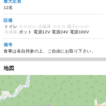
最大定員
12名
設備
トイレ
キャビン
冷蔵庫
イケス
電子レンジ
冷凍庫
ポット
電源12V
電源24V
電源100V
備考
食事は各自持参の上、ご自由にお取り下さい。
地図