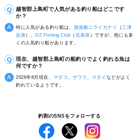
越智郡上島町で人気がある釣り船はどこです
か？
特に人気がある釣り船は、
遊漁船ニライカナイ
（
三津
浜港
）、
OZ Fishing Club
（
北条港
）ですが、他にも多
くの人気釣り船があります。
現在、越智郡上島町の船釣りでよく釣れる魚は
何ですか？
2026年8月現在、
マダコ
、
サワラ
、
マダイ
などがよく
釣れているようです。
釣割のSNSをフォローする