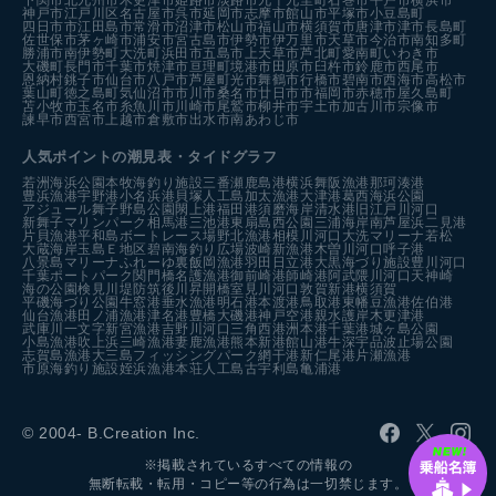
下関市
北九州市
木更津市
姫路市
淡路市
九十九里町
石巻市
平戸市
横浜市
神戸市
江戸川区
名古屋市
呉市
延岡市
志摩市
館山市
平塚市
小豆島町
四日市市
江田島市
常滑市
沼津市
松山市
福山市
横須賀市
唐津市
津市
長島町
佐世保市
茅ヶ崎市
浦安市
宮古島市
伊勢市
伊万里市
天草市
今治市
南知多町
勝浦市
南伊勢町
大洗町
浜田市
五島市
上天草市
芦北町
愛南町
いわき市
大磯町
長門市
千葉市
焼津市
亘理町
境港市
田原市
臼杵市
鈴鹿市
西尾市
恩納村
銚子市
仙台市
八戸市
芦屋町
光市
舞鶴市
行橋市
碧南市
西海市
高松市
葉山町
徳之島町
気仙沼市
市川市
桑名市
廿日市市
福岡市
赤穂市
屋久島町
苫小牧市
玉名市
糸魚川市
川崎市
尾鷲市
柳井市
宇土市
加古川市
宗像市
諫早市
西宮市
上越市
倉敷市
出水市
南あわじ市
人気ポイントの潮見表・タイドグラフ
若洲海浜公園
本牧海釣り施設
三番瀬
鹿島港
横浜
舞阪漁港
那珂湊港
豊浜漁港
宇野港
小名浜港
貝塚人工島
加太漁港
大津港
葛西海浜公園
アジュール舞子
野島公園
閖上港
福田港
須磨海岸
清水港
旧江戸川河口
新舞子マリンパーク
相馬港
三池港
東扇島西公園
三浦海岸
南芦屋浜
二見港
片貝漁港
平和島ボートレース場
野北漁港
相模川河口
大洗マリーナ
若松
大蔵海岸
玉島Ｅ地区
碧南海釣り広場
波崎新漁港
木曽川河口
呼子港
八景島マリーナ
ふれーゆ裏
飯岡漁港
羽田
日立港
大黒海づり施設
豊川河口
千葉ポートパーク
関門橋
名護漁港
御前崎港
師崎港
阿武隈川河口
天神崎
海の公園
検見川堤防
筑後川昇開橋
室見川河口
敦賀新港
横須賀
平磯海づり公園
牛窓港
垂水漁港
明石港
本渡港
鳥取港
東幡豆漁港
佐伯港
仙台漁港
田ノ浦漁港
津名港
豊橋
大磯港
神戸空港親水護岸
木更津港
武庫川一文字
新宮漁港
吉野川河口
三角西港
洲本港
千葉港
城ヶ島公園
小島漁港
吹上浜
三崎漁港
妻鹿漁港
熊本新港
館山港
牛深
宇品波止場公園
志賀島漁港
大三島フィッシングパーク
網干港
新仁尾港
片瀬漁港
市原海釣り施設
姪浜漁港
本荘人工島
古宇利島
亀浦港
© 2004- B.Creation Inc.
※掲載されているすべての情報の
無断転載・転用・コピー等の行為は一切禁じます。