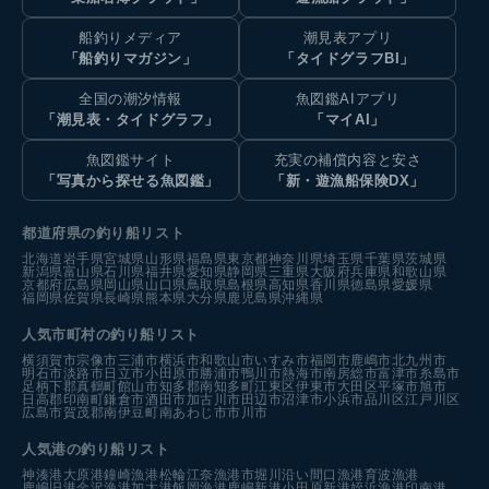
船釣りメディア
潮見表アプリ
「船釣りマガジン」
「タイドグラフBI」
全国の潮汐情報
魚図鑑AIアプリ
「潮見表・タイドグラフ」
「マイAI」
魚図鑑サイト
充実の補償内容と安さ
「写真から探せる魚図鑑」
「新・遊漁船保険DX」
都道府県の釣り船リスト
北海道
岩手県
宮城県
山形県
福島県
東京都
神奈川県
埼玉県
千葉県
茨城県
新潟県
富山県
石川県
福井県
愛知県
静岡県
三重県
大阪府
兵庫県
和歌山県
京都府
広島県
岡山県
山口県
鳥取県
島根県
高知県
香川県
徳島県
愛媛県
福岡県
佐賀県
長崎県
熊本県
大分県
鹿児島県
沖縄県
人気市町村の釣り船リスト
横須賀市
宗像市
三浦市
横浜市
和歌山市
いすみ市
福岡市
鹿嶋市
北九州市
明石市
淡路市
日立市
小田原市
勝浦市
鴨川市
熱海市
南房総市
富津市
糸島市
足柄下郡真鶴町
館山市
知多郡南知多町
江東区
伊東市
大田区
平塚市
旭市
日高郡印南町
鎌倉市
酒田市
加古川市
田辺市
沼津市
小浜市
品川区
江戸川区
広島市
賀茂郡南伊豆町
南あわじ市
市川市
人気港の釣り船リスト
神湊港
大原港
鐘崎漁港
松輪江奈漁港
市堀川沿い
間口漁港
育波漁港
鹿嶋旧港
金沢漁港
加太港
飯岡漁港
鹿嶋新港
小田原新港
姪浜漁港
印南港