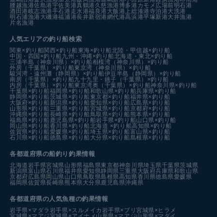
腰越漁港
佐島港
宇佐美港
真鶴港
久慈漁港
博多港カモメ広場前
明石港
酒田港
岐志漁港
手石港
走水港
福良港
大飯港
上総湊港
寺泊港
大洗港
明石浦漁港
大磯港
福浦港
長井新宿港
網代港
高浜港
平塚新港
大井漁港
片名漁港
人気エリアの釣り船検索
関東×釣り船
関西×釣り船
東海×釣り船
北陸・甲信越×釣り船
中国・四国×釣り船
九州・沖縄×釣り船
北海道・東北×釣り船
三浦半島（神奈川県）×釣り船
相模湾（神奈川県）×釣り船
外房（千葉県）×釣り船
東京湾（神奈川県）×釣り船
駿河湾・遠州灘（静岡県）×釣り船
伊豆半島（静岡県）×釣り船
南房（千葉県）×釣り船
九十九里・銚子（千葉県）×釣り船
内房（千葉県）×釣り船
東京湾奥（千葉県）×釣り船
神奈川県×釣り船
千葉県×釣り船
福岡県×釣り船
和歌山県×釣り船
兵庫県×釣り船
静岡県×釣り船
茨城県×釣り船
東京都×釣り船
福井県×釣り船
大阪府×釣り船
新潟県×釣り船
愛知県×釣り船
広島県×釣り船
山形県×釣り船
三重県×釣り船
宮城県×釣り船
京都府×釣り船
沖縄県×釣り船
長崎県×釣り船
鳥取県×釣り船
熊本県×釣り船
福島県×釣り船
鹿児島県×釣り船
岩手県×釣り船
山口県×釣り船
岡山県×釣り船
香川県×釣り船
北海道 ×釣り船
高知県×釣り船
佐賀県×釣り船
愛媛県×釣り船
埼玉県×釣り船
富山県×釣り船
石川県×釣り船
徳島県×釣り船
大分県×釣り船
島根県×釣り船
各都道府県の船釣り釣果情報
北海道
岩手県
宮城県
山形県
福島県
東京都
神奈川県
埼玉県
千葉県
茨城県
新潟県
富山県
石川県
福井県
愛知県
静岡県
三重県
大阪府
兵庫県
和歌山県
京都府
広島県
岡山県
山口県
鳥取県
島根県
高知県
香川県
徳島県
愛媛県
福岡県
佐賀県
長崎県
熊本県
大分県
鹿児島県
沖縄県
各都道府県の人気魚種の釣果情報
岩手県×マダラ
岩手県×スルメイカ
岩手県×ブリ
宮城県×ヒラメ
宮城県×マアジ
宮城県×アイナメ
山形県×マアジ
山形県×マダイ