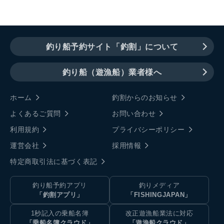
釣り船予約サイト「釣割」について
釣り船（遊漁船）業者様へ
ホーム
釣割からのお知らせ
よくあるご質問
お問い合わせ
利用規約
プライバシーポリシー
運営会社
採用情報
特定商取引法に基づく表記
釣り船予約アプリ
釣りメディア
「釣割アプリ」
「FISHINGJAPAN」
1秒記入の乗船名簿
改正遊漁船業法に対応
「乗船名簿クラウド」
「遊漁船クラウド」