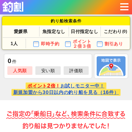
釣り船検索条件
愛媛県
魚指定なし
日付指定なし
こだわり
(0)
ポイント
1人
即時予約
割引あり
２倍３倍
0
件
人気順
安い順
評価順
2
ポイント
倍！
お試しモニター中！
30
16
新規加盟から
日以内の釣り船を見る（
件）