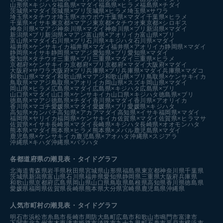
山形県×キジハタ
福島県×マダイ
福島県×ヒラメ
福島県×チダイ
茨城県×マダイ
茨城県×ブリ
茨城県×ヒラメ
埼玉県×サワラ
埼玉県×タチウオ
埼玉県×ホウボウ
千葉県×マダイ
千葉県×ヒラメ
千葉県×イサキ
東京都×マアジ
東京都×タチウオ
東京都×シロギス
神奈川県×マアジ
神奈川県×マダイ
神奈川県×ブリ
新潟県×マダイ
新潟県×ブリ
新潟県×マアジ
富山県×アオリイカ
富山県×ブリ
富山県×マダイ
石川県×ブリ
石川県×キジハタ
石川県×マダイ
福井県×ケンサキイカ
福井県×マダイ
福井県×アオリイカ
静岡県×マダイ
静岡県×イサキ
静岡県×マアジ
愛知県×ブリ
愛知県×マダイ
愛知県×タチウオ
三重県×ブリ
三重県×マダイ
三重県×ヒラメ
京都府×ケンサキイカ
京都府×ブリ
京都府×マダイ
大阪府×マダイ
大阪府×サワラ
大阪府×ブリ
兵庫県×ブリ
兵庫県×マダイ
兵庫県×マダコ
和歌山県×マダイ
和歌山県×マアジ
和歌山県×ブリ
鳥取県×ケンサキイカ
鳥取県×マアジ
鳥取県×アオリイカ
岡山県×スズキ
岡山県×マダイ
岡山県×ヒラメ
広島県×マダイ
広島県×キジハタ
広島県×ブリ
山口県×マダイ
山口県×ケンサキイカ
山口県×キジハタ
徳島県×ブリ
徳島県×マアジ
徳島県×チダイ
香川県×マダイ
香川県×アオリイカ
香川県×マゴチ
愛媛県×マダイ
愛媛県×ブリ
愛媛県×キジハタ
高知県×カンパチ
高知県×アカアマダイ
高知県×イサキ
福岡県×マダイ
福岡県×ヤリイカ
福岡県×ケンサキイカ
佐賀県×マダイ
佐賀県×ヒラマサ
佐賀県×イサキ
長崎県×マダイ
長崎県×キジハタ
長崎県×オオモンハタ
熊本県×マダイ
熊本県×ヒラメ
熊本県×メバル
鹿児島県×マダイ
鹿児島県×ケンサキイカ
鹿児島県×アオハタ
沖縄県×スジアラ
沖縄県×キハダ
沖縄県×バラハタ
各都道府県の潮見表
・タイドグラフ
北海道
青森県
岩手県
秋田県
宮城県
山形県
福島県
東京都
神奈川県
千葉県
茨城県
新潟県
富山県
石川県
福井県
愛知県
静岡県
三重県
大阪府
兵庫県
和歌山県
京都府
広島県
岡山県
山口県
鳥取県
島根県
高知県
香川県
徳島県
愛媛県
福岡県
佐賀県
長崎県
熊本県
大分県
宮崎県
鹿児島県
沖縄県
人気市町村の潮見表・タイドグラフ
明石市
浜松市
糸島市
長崎市
周防大島町
広島市
和歌山市
鳴門市
富津市