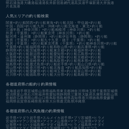
明石浦漁港
大磯港
福浦港
長井新宿港
網代港
高浜港
平塚新港
大井漁港
片名漁港
人気エリアの釣り船検索
関東×釣り船
関西×釣り船
東海×釣り船
北陸・甲信越×釣り船
中国・四国×釣り船
九州・沖縄×釣り船
北海道・東北×釣り船
三浦半島（神奈川県）×釣り船
相模湾（神奈川県）×釣り船
外房（千葉県）×釣り船
東京湾（神奈川県）×釣り船
駿河湾・遠州灘（静岡県）×釣り船
伊豆半島（静岡県）×釣り船
南房（千葉県）×釣り船
九十九里・銚子（千葉県）×釣り船
内房（千葉県）×釣り船
東京湾奥（千葉県）×釣り船
神奈川県×釣り船
千葉県×釣り船
福岡県×釣り船
和歌山県×釣り船
兵庫県×釣り船
静岡県×釣り船
茨城県×釣り船
東京都×釣り船
福井県×釣り船
大阪府×釣り船
新潟県×釣り船
愛知県×釣り船
広島県×釣り船
山形県×釣り船
三重県×釣り船
宮城県×釣り船
京都府×釣り船
沖縄県×釣り船
長崎県×釣り船
鳥取県×釣り船
熊本県×釣り船
福島県×釣り船
鹿児島県×釣り船
岩手県×釣り船
山口県×釣り船
岡山県×釣り船
香川県×釣り船
北海道 ×釣り船
高知県×釣り船
佐賀県×釣り船
愛媛県×釣り船
埼玉県×釣り船
富山県×釣り船
石川県×釣り船
徳島県×釣り船
大分県×釣り船
島根県×釣り船
各都道府県の船釣り釣果情報
北海道
岩手県
宮城県
山形県
福島県
東京都
神奈川県
埼玉県
千葉県
茨城県
新潟県
富山県
石川県
福井県
愛知県
静岡県
三重県
大阪府
兵庫県
和歌山県
京都府
広島県
岡山県
山口県
鳥取県
島根県
高知県
香川県
徳島県
愛媛県
福岡県
佐賀県
長崎県
熊本県
大分県
鹿児島県
沖縄県
各都道府県の人気魚種の釣果情報
岩手県×マダラ
岩手県×スルメイカ
岩手県×ブリ
宮城県×ヒラメ
宮城県×マアジ
宮城県×アイナメ
山形県×マアジ
山形県×マダイ
山形県×キジハタ
福島県×マダイ
福島県×ヒラメ
福島県×チダイ
茨城県×マダイ
茨城県×ブリ
茨城県×ヒラメ
埼玉県×サワラ