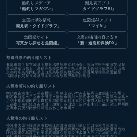
船釣りメディア
潮見表アプリ
「船釣りマガジン」
「タイドグラフBI」
全国の潮汐情報
魚図鑑AIアプリ
「潮見表・タイドグラフ」
「マイAI」
魚図鑑サイト
充実の補償内容と安さ
「写真から探せる魚図鑑」
「新・遊漁船保険DX」
都道府県の釣り船リスト
北海道
岩手県
宮城県
山形県
福島県
東京都
神奈川県
埼玉県
千葉県
茨城県
新潟県
富山県
石川県
福井県
愛知県
静岡県
三重県
大阪府
兵庫県
和歌山県
京都府
広島県
岡山県
山口県
鳥取県
島根県
高知県
香川県
徳島県
愛媛県
福岡県
佐賀県
長崎県
熊本県
大分県
鹿児島県
沖縄県
人気市町村の釣り船リスト
横須賀市
宗像市
三浦市
横浜市
和歌山市
いすみ市
福岡市
鹿嶋市
北九州市
明石市
淡路市
日立市
小田原市
勝浦市
鴨川市
熱海市
南房総市
富津市
糸島市
足柄下郡真鶴町
館山市
知多郡南知多町
江東区
伊東市
大田区
平塚市
旭市
日高郡印南町
鎌倉市
酒田市
加古川市
田辺市
沼津市
小浜市
品川区
江戸川区
広島市
賀茂郡南伊豆町
南あわじ市
市川市
人気港の釣り船リスト
神湊港
大原港
鐘崎漁港
松輪江奈漁港
市堀川沿い
間口漁港
育波漁港
鹿嶋旧港
金沢漁港
加太港
飯岡漁港
鹿嶋新港
小田原新港
姪浜漁港
印南港
腰越漁港
佐島港
宇佐美港
真鶴港
久慈漁港
博多港カモメ広場前
明石港
酒田港
岐志漁港
手石港
走水港
福良港
大飯港
上総湊港
寺泊港
大洗港