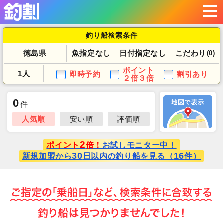
釣り船検索条件
徳島県
魚指定なし
日付指定なし
こだわり
(0)
ポイント
1人
即時予約
割引あり
２倍３倍
0
件
人気順
安い順
評価順
2
ポイント
倍！
お試しモニター中！
30
16
新規加盟から
日以内の釣り船を見る（
件）