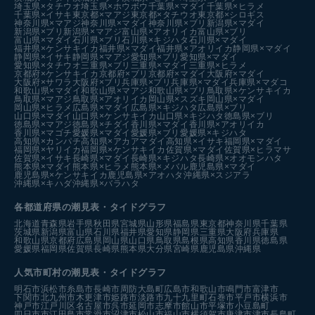
埼玉県×タチウオ
埼玉県×ホウボウ
千葉県×マダイ
千葉県×ヒラメ
千葉県×イサキ
東京都×マアジ
東京都×タチウオ
東京都×シロギス
神奈川県×マアジ
神奈川県×マダイ
神奈川県×ブリ
新潟県×マダイ
新潟県×ブリ
新潟県×マアジ
富山県×アオリイカ
富山県×ブリ
富山県×マダイ
石川県×ブリ
石川県×キジハタ
石川県×マダイ
福井県×ケンサキイカ
福井県×マダイ
福井県×アオリイカ
静岡県×マダイ
静岡県×イサキ
静岡県×マアジ
愛知県×ブリ
愛知県×マダイ
愛知県×タチウオ
三重県×ブリ
三重県×マダイ
三重県×ヒラメ
京都府×ケンサキイカ
京都府×ブリ
京都府×マダイ
大阪府×マダイ
大阪府×サワラ
大阪府×ブリ
兵庫県×ブリ
兵庫県×マダイ
兵庫県×マダコ
和歌山県×マダイ
和歌山県×マアジ
和歌山県×ブリ
鳥取県×ケンサキイカ
鳥取県×マアジ
鳥取県×アオリイカ
岡山県×スズキ
岡山県×マダイ
岡山県×ヒラメ
広島県×マダイ
広島県×キジハタ
広島県×ブリ
山口県×マダイ
山口県×ケンサキイカ
山口県×キジハタ
徳島県×ブリ
徳島県×マアジ
徳島県×チダイ
香川県×マダイ
香川県×アオリイカ
香川県×マゴチ
愛媛県×マダイ
愛媛県×ブリ
愛媛県×キジハタ
高知県×カンパチ
高知県×アカアマダイ
高知県×イサキ
福岡県×マダイ
福岡県×ヤリイカ
福岡県×ケンサキイカ
佐賀県×マダイ
佐賀県×ヒラマサ
佐賀県×イサキ
長崎県×マダイ
長崎県×キジハタ
長崎県×オオモンハタ
熊本県×マダイ
熊本県×ヒラメ
熊本県×メバル
鹿児島県×マダイ
鹿児島県×ケンサキイカ
鹿児島県×アオハタ
沖縄県×スジアラ
沖縄県×キハダ
沖縄県×バラハタ
各都道府県の潮見表
・タイドグラフ
北海道
青森県
岩手県
秋田県
宮城県
山形県
福島県
東京都
神奈川県
千葉県
茨城県
新潟県
富山県
石川県
福井県
愛知県
静岡県
三重県
大阪府
兵庫県
和歌山県
京都府
広島県
岡山県
山口県
鳥取県
島根県
高知県
香川県
徳島県
愛媛県
福岡県
佐賀県
長崎県
熊本県
大分県
宮崎県
鹿児島県
沖縄県
人気市町村の潮見表・タイドグラフ
明石市
浜松市
糸島市
長崎市
周防大島町
広島市
和歌山市
鳴門市
富津市
下関市
北九州市
木更津市
姫路市
淡路市
九十九里町
石巻市
平戸市
横浜市
神戸市
江戸川区
名古屋市
呉市
延岡市
志摩市
館山市
平塚市
小豆島町
四日市市
江田島市
常滑市
沼津市
松山市
福山市
横須賀市
唐津市
津市
長島町