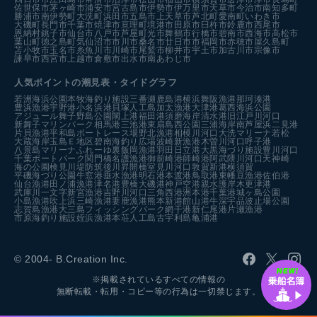
佐世保市
茅ヶ崎市
浦安市
宮古島市
伊勢市
伊万里市
天草市
今治市
南知多町
勝浦市
南伊勢町
大洗町
浜田市
五島市
上天草市
芦北町
愛南町
いわき市
大磯町
長門市
千葉市
焼津市
亘理町
境港市
田原市
臼杵市
鈴鹿市
西尾市
恩納村
銚子市
仙台市
八戸市
芦屋町
光市
舞鶴市
行橋市
碧南市
西海市
高松市
葉山町
徳之島町
気仙沼市
市川市
桑名市
廿日市市
福岡市
赤穂市
屋久島町
苫小牧市
玉名市
糸魚川市
川崎市
尾鷲市
柳井市
宇土市
加古川市
宗像市
諫早市
西宮市
上越市
倉敷市
出水市
南あわじ市
人気ポイントの潮見表・タイドグラフ
若洲海浜公園
本牧海釣り施設
三番瀬
鹿島港
横浜
舞阪漁港
那珂湊港
豊浜漁港
宇野港
小名浜港
貝塚人工島
加太漁港
大津港
葛西海浜公園
アジュール舞子
野島公園
閖上港
福田港
須磨海岸
清水港
旧江戸川河口
新舞子マリンパーク
相馬港
三池港
東扇島西公園
三浦海岸
南芦屋浜
二見港
片貝漁港
平和島ボートレース場
野北漁港
相模川河口
大洗マリーナ
若松
大蔵海岸
玉島Ｅ地区
碧南海釣り広場
波崎新漁港
木曽川河口
呼子港
八景島マリーナ
ふれーゆ裏
飯岡漁港
羽田
日立港
大黒海づり施設
豊川河口
千葉ポートパーク
関門橋
名護漁港
御前崎港
師崎港
阿武隈川河口
天神崎
海の公園
検見川堤防
筑後川昇開橋
室見川河口
敦賀新港
横須賀
平磯海づり公園
牛窓港
垂水漁港
明石港
本渡港
鳥取港
東幡豆漁港
佐伯港
仙台漁港
田ノ浦漁港
津名港
豊橋
大磯港
神戸空港親水護岸
木更津港
武庫川一文字
新宮漁港
吉野川河口
三角西港
洲本港
千葉港
城ヶ島公園
小島漁港
吹上浜
三崎漁港
妻鹿漁港
熊本新港
館山港
牛深
宇品波止場公園
志賀島漁港
大三島フィッシングパーク
網干港
新仁尾港
片瀬漁港
市原海釣り施設
姪浜漁港
本荘人工島
古宇利島
亀浦港
© 2004- B.Creation Inc.
※掲載されているすべての情報の
無断転載・転用・コピー等の行為は一切禁じます。