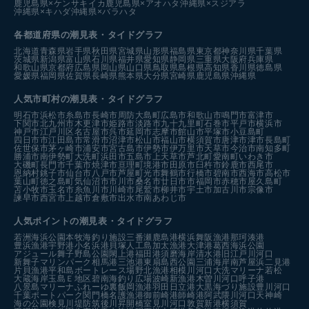
鹿児島県×ケンサキイカ
鹿児島県×アオハタ
沖縄県×スジアラ
沖縄県×キハダ
沖縄県×バラハタ
各都道府県の潮見表
・タイドグラフ
北海道
青森県
岩手県
秋田県
宮城県
山形県
福島県
東京都
神奈川県
千葉県
茨城県
新潟県
富山県
石川県
福井県
愛知県
静岡県
三重県
大阪府
兵庫県
和歌山県
京都府
広島県
岡山県
山口県
鳥取県
島根県
高知県
香川県
徳島県
愛媛県
福岡県
佐賀県
長崎県
熊本県
大分県
宮崎県
鹿児島県
沖縄県
人気市町村の潮見表・タイドグラフ
明石市
浜松市
糸島市
長崎市
周防大島町
広島市
和歌山市
鳴門市
富津市
下関市
北九州市
木更津市
姫路市
淡路市
九十九里町
石巻市
平戸市
横浜市
神戸市
江戸川区
名古屋市
呉市
延岡市
志摩市
館山市
平塚市
小豆島町
四日市市
江田島市
常滑市
沼津市
松山市
福山市
横須賀市
唐津市
津市
長島町
佐世保市
茅ヶ崎市
浦安市
宮古島市
伊勢市
伊万里市
天草市
今治市
南知多町
勝浦市
南伊勢町
大洗町
浜田市
五島市
上天草市
芦北町
愛南町
いわき市
大磯町
長門市
千葉市
焼津市
亘理町
境港市
田原市
臼杵市
鈴鹿市
西尾市
恩納村
銚子市
仙台市
八戸市
芦屋町
光市
舞鶴市
行橋市
碧南市
西海市
高松市
葉山町
徳之島町
気仙沼市
市川市
桑名市
廿日市市
福岡市
赤穂市
屋久島町
苫小牧市
玉名市
糸魚川市
川崎市
尾鷲市
柳井市
宇土市
加古川市
宗像市
諫早市
西宮市
上越市
倉敷市
出水市
南あわじ市
人気ポイントの潮見表・タイドグラフ
若洲海浜公園
本牧海釣り施設
三番瀬
鹿島港
横浜
舞阪漁港
那珂湊港
豊浜漁港
宇野港
小名浜港
貝塚人工島
加太漁港
大津港
葛西海浜公園
アジュール舞子
野島公園
閖上港
福田港
須磨海岸
清水港
旧江戸川河口
新舞子マリンパーク
相馬港
三池港
東扇島西公園
三浦海岸
南芦屋浜
二見港
片貝漁港
平和島ボートレース場
野北漁港
相模川河口
大洗マリーナ
若松
大蔵海岸
玉島Ｅ地区
碧南海釣り広場
波崎新漁港
木曽川河口
呼子港
八景島マリーナ
ふれーゆ裏
飯岡漁港
羽田
日立港
大黒海づり施設
豊川河口
千葉ポートパーク
関門橋
名護漁港
御前崎港
師崎港
阿武隈川河口
天神崎
海の公園
検見川堤防
筑後川昇開橋
室見川河口
敦賀新港
横須賀