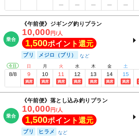
《午前便》ジギング釣りプラン
10,000
円/人
乗合
1,500
ポイント還元
ブリ
メジロ（ブリ）
今日
日
月
火
水
木
金
土
8/8
9
10
11
12
13
14
15
満席
満席
満席
満席
満席
満席
満席
《午前便》落とし込み釣りプラン
10,000
円/人
乗合
1,500
ポイント還元
ブリ
ヒラメ