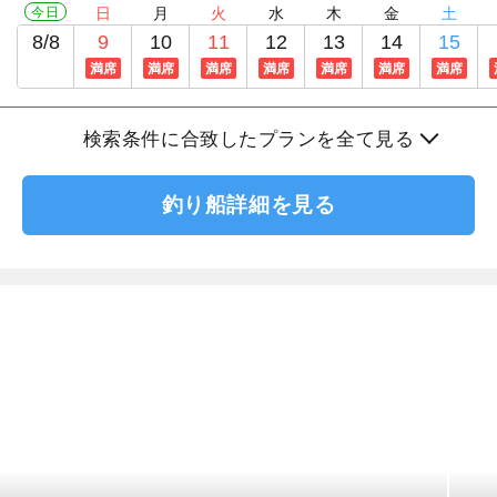
今日
日
月
火
水
木
金
土
8/8
9
10
11
12
13
14
15
満席
満席
満席
満席
満席
満席
満席
検索条件に合致したプランを全て見る
釣り船詳細を見る