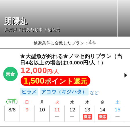
明陽丸
兵庫県
南あわじ市
福良港
4
検索条件に合致したプラン：
件
★大型魚が釣れる★ノマセ釣りプラン（当
日4名以上の場合は10,000円/人！）
12,000
円/人
乗合
1,500
ポイント還元
ヒラメ
アコウ（キジハタ）
今日
日
月
火
水
木
金
土
8/8
9
10
11
12
13
14
15
満席
満席