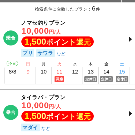
6
検索条件に合致したプラン：
件
ノマセ釣りプラン
10,000
円/人
乗合
1,500
ポイント還元
ブリ
サワラ
今日
日
月
火
水
木
金
土
8/8
9
10
11
12
13
14
15
満席
定休日
定休日
定休日
タイラバ・プラン
10,000
円/人
乗合
1,500
ポイント還元
マダイ