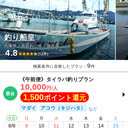
釣り船皇
兵庫県
南あわじ市
福良港
4.8
(12件)
9
検索条件に合致したプラン：
件
《午前便》タイラバ釣りプラン
10,000
円/人
乗合
1,500
ポイント還元
マダイ
アコウ（キジハタ）
今日
日
月
火
水
木
金
土
8/8
9
10
11
12
13
14
15