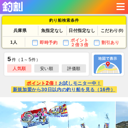
釣り船検索条件
兵庫県
魚指定なし
日付指定なし
こだわり
(0)
ポイント
1人
即時予約
割引あり
２倍３倍
5
1
5
件
（
～
件）
人気順
安い順
評価順
2
ポイント
倍！
お試しモニター中！
30
16
新規加盟から
日以内の釣り船を見る（
件）