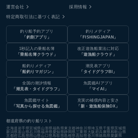
運営会社
採用情報
特定商取引法に基づく表記
釣り船予約アプリ
釣りメディア
「釣割アプリ」
「FISHINGJAPAN」
1秒記入の乗船名簿
改正遊漁船業法に対応
「乗船名簿クラウド」
「遊漁船クラウド」
船釣りメディア
潮見表アプリ
「船釣りマガジン」
「タイドグラフBI」
全国の潮汐情報
魚図鑑AIアプリ
「潮見表・タイドグラフ」
「マイAI」
魚図鑑サイト
充実の補償内容と安さ
「写真から探せる魚図鑑」
「新・遊漁船保険DX」
都道府県の釣り船リスト
北海道
岩手県
宮城県
山形県
福島県
東京都
神奈川県
埼玉県
千葉県
茨城県
新潟県
富山県
石川県
福井県
愛知県
静岡県
三重県
大阪府
兵庫県
和歌山県
京都府
広島県
岡山県
山口県
鳥取県
島根県
高知県
香川県
徳島県
愛媛県