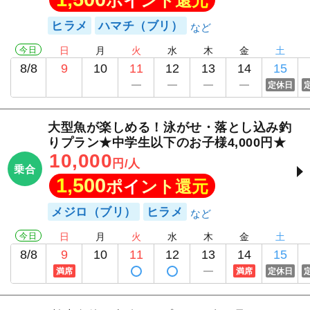
ポイント還元
ヒラメ
ハマチ（ブリ）
今日
日
月
火
水
木
金
土
8/8
9
10
11
12
13
14
15
定休日
大型魚が楽しめる！泳がせ・落とし込み釣
りプラン★中学生以下のお子様4,000円★
10,000
円/人
乗合
1,500
ポイント還元
メジロ（ブリ）
ヒラメ
今日
日
月
火
水
木
金
土
8/8
9
10
11
12
13
14
15
満席
満席
定休日