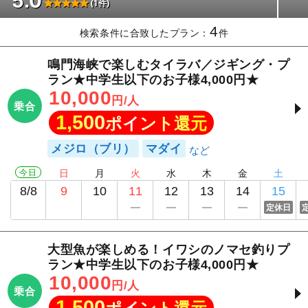
5.0
(1件)
4
検索条件に合致したプラン：
件
鳴門海峡で楽しむタイラバ／ジギング・プ
ラン★中学生以下のお子様4,000円★
10,000
円/人
乗合
1,500
ポイント還元
メジロ（ブリ）
マダイ
今日
日
月
火
水
木
金
土
8/8
9
10
11
12
13
14
15
定休日
大型魚が楽しめる！イワシのノマセ釣りプ
ラン★中学生以下のお子様4,000円★
10,000
円/人
乗合
1,500