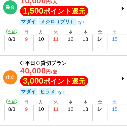
10,000
円/人
乗合
1,500
ポイント還元
マダイ
メジロ（ブリ）
今日
日
月
火
水
木
金
土
8/8
9
10
11
12
13
14
15
◇平日◇貸切プラン
40,000
円/隻
仕立
3,000
ポイント還元
マダイ
ヒラメ
今日
日
月
火
水
木
金
土
8/8
9
10
11
12
13
14
15