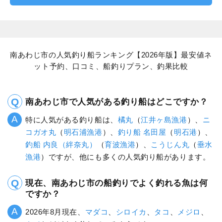
南あわじ市の人気釣り船ランキング【2026年版】最安値ネ
ット予約、口コミ、船釣りプラン、釣果比較
南あわじ市で人気がある釣り船はどこですか？
特に人気がある釣り船は、
橘丸
（
江井ヶ島漁港
）、
ニ
コガオ丸
（
明石浦漁港
）、
釣り船 名田屋
（
明石港
）、
釣船 内良（絆奈丸）
（
育波漁港
）、
こうじん丸
（
垂水
漁港
）ですが、他にも多くの人気釣り船があります。
現在、南あわじ市の船釣りでよく釣れる魚は何
ですか？
2026年8月現在、
マダコ
、
シロイカ
、
タコ
、
メジロ
、