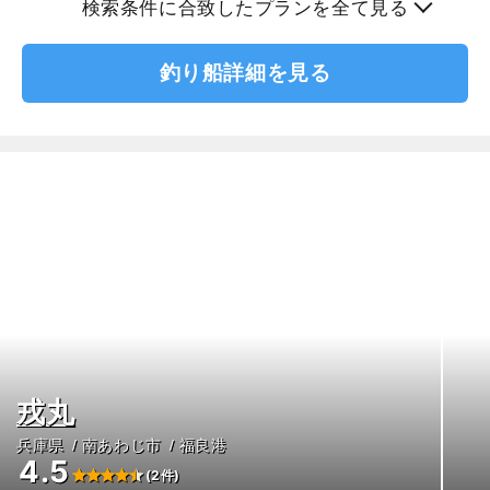
検索条件に合致したプランを全て見る
釣り船詳細を見る
戎丸
兵庫県
南あわじ市
福良港
4.5
(2件)