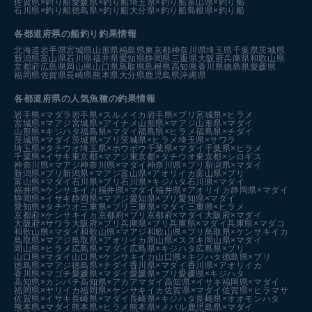
佐賀県×釣り船
愛媛県×釣り船
埼玉県×釣り船
富山県×釣り船
石川県×釣り船
徳島県×釣り船
大分県×釣り船
島根県×釣り船
各都道府県の船釣り釣果情報
北海道
岩手県
宮城県
山形県
福島県
東京都
神奈川県
埼玉県
千葉県
茨城県
新潟県
富山県
石川県
福井県
愛知県
静岡県
三重県
大阪府
兵庫県
和歌山県
京都府
広島県
岡山県
山口県
鳥取県
島根県
高知県
香川県
徳島県
愛媛県
福岡県
佐賀県
長崎県
熊本県
大分県
鹿児島県
沖縄県
各都道府県の人気魚種の釣果情報
岩手県×マダラ
岩手県×スルメイカ
岩手県×ブリ
宮城県×ヒラメ
宮城県×マアジ
宮城県×アイナメ
山形県×マアジ
山形県×マダイ
山形県×キジハタ
福島県×マダイ
福島県×ヒラメ
福島県×チダイ
茨城県×マダイ
茨城県×ブリ
茨城県×ヒラメ
埼玉県×サワラ
埼玉県×タチウオ
埼玉県×ホウボウ
千葉県×マダイ
千葉県×ヒラメ
千葉県×イサキ
東京都×マアジ
東京都×タチウオ
東京都×シロギス
神奈川県×マアジ
神奈川県×マダイ
神奈川県×ブリ
新潟県×マダイ
新潟県×ブリ
新潟県×マアジ
富山県×アオリイカ
富山県×ブリ
富山県×マダイ
石川県×ブリ
石川県×キジハタ
石川県×マダイ
福井県×ケンサキイカ
福井県×マダイ
福井県×アオリイカ
静岡県×マダイ
静岡県×イサキ
静岡県×マアジ
愛知県×ブリ
愛知県×マダイ
愛知県×タチウオ
三重県×ブリ
三重県×マダイ
三重県×ヒラメ
京都府×ケンサキイカ
京都府×ブリ
京都府×マダイ
大阪府×マダイ
大阪府×サワラ
大阪府×ブリ
兵庫県×ブリ
兵庫県×マダイ
兵庫県×マダコ
和歌山県×マダイ
和歌山県×マアジ
和歌山県×ブリ
鳥取県×ケンサキイカ
鳥取県×マアジ
鳥取県×アオリイカ
岡山県×スズキ
岡山県×マダイ
岡山県×ヒラメ
広島県×マダイ
広島県×キジハタ
広島県×ブリ
山口県×マダイ
山口県×ケンサキイカ
山口県×キジハタ
徳島県×ブリ
徳島県×マアジ
徳島県×チダイ
香川県×マダイ
香川県×アオリイカ
香川県×マゴチ
愛媛県×マダイ
愛媛県×ブリ
愛媛県×キジハタ
高知県×カンパチ
高知県×アカアマダイ
高知県×イサキ
福岡県×マダイ
福岡県×ヤリイカ
福岡県×ケンサキイカ
佐賀県×マダイ
佐賀県×ヒラマサ
佐賀県×イサキ
長崎県×マダイ
長崎県×キジハタ
長崎県×オオモンハタ
熊本県×マダイ
熊本県×ヒラメ
熊本県×メバル
鹿児島県×マダイ