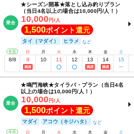
★シーズン開幕★落とし込み釣りプラン
（当日4名以上の場合は10,000円/人！）
10,000
円/人
乗合
1,500
ポイント還元
タイ（マダイ）
ヒラメ
今日
日
月
火
水
木
金
土
8/8
9
10
11
12
13
14
15
満席
満席
満席
★鳴門海峡★タイラバ・プラン（当日4名
以上の場合は10,000円/人！）
10,000
円/人
乗合
1,500
ポイント還元
マダイ
アコウ（キジハタ）
今日
日
月
火
水
木
金
土