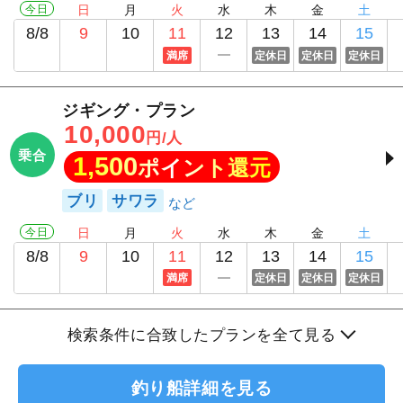
今日
日
月
火
水
木
金
土
8/8
9
10
11
12
13
14
15
満席
定休日
定休日
定休日
ジギング・プラン
10,000
円/人
乗合
1,500
ポイント還元
ブリ
サワラ
今日
日
月
火
水
木
金
土
8/8
9
10
11
12
13
14
15
満席
定休日
定休日
定休日
検索条件に合致したプランを全て見る
釣り船詳細を見る