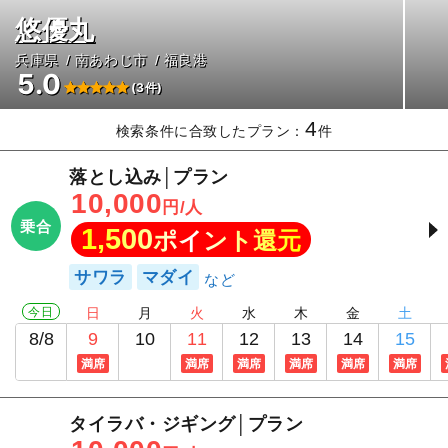
悠優丸
兵庫県
南あわじ市
福良港
5.0
(3件)
4
検索条件に合致したプラン：
件
落とし込み│プラン
10,000
円/人
乗合
1,500
ポイント還元
サワラ
マダイ
今日
日
月
火
水
木
金
土
8/8
9
10
11
12
13
14
15
満席
満席
満席
満席
満席
満席
タイラバ・ジギング│プラン