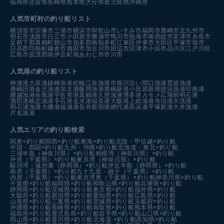
福岡県
佐賀県
長崎県
熊本県
大分県
鹿児島県
沖縄県
人気市町村の釣り船リスト
横須賀市
宗像市
三浦市
横浜市
和歌山市
いすみ市
福岡市
鹿嶋市
北九州市
明石市
淡路市
日立市
小田原市
勝浦市
鴨川市
熱海市
南房総市
富津市
糸島市
足柄下郡真鶴町
館山市
知多郡南知多町
江東区
伊東市
大田区
平塚市
旭市
日高郡印南町
鎌倉市
酒田市
加古川市
田辺市
沼津市
小浜市
品川区
江戸川区
広島市
賀茂郡南伊豆町
南あわじ市
市川市
人気港の釣り船リスト
神湊港
大原港
鐘崎漁港
松輪江奈漁港
市堀川沿い
間口漁港
育波漁港
鹿嶋旧港
金沢漁港
加太港
飯岡漁港
鹿嶋新港
小田原新港
姪浜漁港
印南港
腰越漁港
佐島港
宇佐美港
真鶴港
久慈漁港
博多港カモメ広場前
明石港
酒田港
岐志漁港
手石港
走水港
福良港
大飯港
上総湊港
寺泊港
大洗港
明石浦漁港
大磯港
福浦港
長井新宿港
網代港
高浜港
平塚新港
大井漁港
片名漁港
人気エリアの釣り船検索
関東×釣り船
関西×釣り船
東海×釣り船
北陸・甲信越×釣り船
中国・四国×釣り船
九州・沖縄×釣り船
北海道・東北×釣り船
三浦半島（神奈川県）×釣り船
相模湾（神奈川県）×釣り船
外房（千葉県）×釣り船
東京湾（神奈川県）×釣り船
駿河湾・遠州灘（静岡県）×釣り船
伊豆半島（静岡県）×釣り船
南房（千葉県）×釣り船
九十九里・銚子（千葉県）×釣り船
内房（千葉県）×釣り船
東京湾奥（千葉県）×釣り船
神奈川県×釣り船
千葉県×釣り船
福岡県×釣り船
和歌山県×釣り船
兵庫県×釣り船
静岡県×釣り船
茨城県×釣り船
東京都×釣り船
福井県×釣り船
大阪府×釣り船
新潟県×釣り船
愛知県×釣り船
広島県×釣り船
山形県×釣り船
三重県×釣り船
宮城県×釣り船
京都府×釣り船
沖縄県×釣り船
長崎県×釣り船
鳥取県×釣り船
熊本県×釣り船
福島県×釣り船
鹿児島県×釣り船
岩手県×釣り船
山口県×釣り船
岡山県×釣り船
香川県×釣り船
北海道 ×釣り船
高知県×釣り船