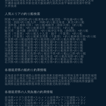
酒田港
明石港
走水港
手石港
福良港
上総湊港
寺泊港
明石浦漁港
大洗港
大磯港
福浦港
長井新宿港
大飯港
網代港
高浜港
平塚新港
境港中野港
大井漁港
人気エリアの釣り船検索
関東×釣り船
関西×釣り船
東海×釣り船
北陸・甲信越×釣り船
中国・四国×釣り船
九州・沖縄×釣り船
北海道・東北×釣り船
三浦半島（神奈川県）×釣り船
相模湾（神奈川県）×釣り船
外房（千葉県）×釣り船
東京湾（神奈川県）×釣り船
駿河湾・遠州灘（静岡県）×釣り船
伊豆半島（静岡県）×釣り船
南房（千葉県）×釣り船
九十九里・銚子（千葉県）×釣り船
内房（千葉県）×釣り船
東京湾奥（千葉県）×釣り船
神奈川県×釣り船
千葉県×釣り船
福岡県×釣り船
和歌山県×釣り船
兵庫県×釣り船
静岡県×釣り船
茨城県×釣り船
東京都×釣り船
福井県×釣り船
大阪府×釣り船
新潟県×釣り船
愛知県×釣り船
広島県×釣り船
山形県×釣り船
三重県×釣り船
宮城県×釣り船
京都府×釣り船
沖縄県×釣り船
長崎県×釣り船
鳥取県×釣り船
熊本県×釣り船
福島県×釣り船
鹿児島県×釣り船
岩手県×釣り船
山口県×釣り船
岡山県×釣り船
香川県×釣り船
北海道 ×釣り船
高知県×釣り船
佐賀県×釣り船
愛媛県×釣り船
埼玉県×釣り船
富山県×釣り船
石川県×釣り船
徳島県×釣り船
大分県×釣り船
島根県×釣り船
各都道府県の船釣り釣果情報
北海道
岩手県
宮城県
山形県
福島県
東京都
神奈川県
埼玉県
千葉県
茨城県
新潟県
富山県
石川県
福井県
愛知県
静岡県
三重県
大阪府
兵庫県
和歌山県
京都府
広島県
岡山県
山口県
鳥取県
島根県
高知県
香川県
徳島県
愛媛県
福岡県
佐賀県
長崎県
熊本県
大分県
鹿児島県
沖縄県
各都道府県の人気魚種の釣果情報
岩手県×マダラ
岩手県×スルメイカ
岩手県×ブリ
宮城県×ヒラメ
宮城県×マアジ
宮城県×アイナメ
山形県×マアジ
山形県×マダイ
山形県×キジハタ
福島県×マダイ
福島県×ヒラメ
福島県×チダイ