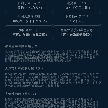
船釣りメディア
潮見表アプリ
「船釣りマガジン」
「タイドグラフBI」
全国の潮汐情報
魚図鑑AIアプリ
「潮見表・タイドグラフ」
「マイAI」
魚図鑑サイト
充実の補償内容と安さ
「写真から探せる魚図鑑」
「新・遊漁船保険DX」
都道府県の釣り船リスト
北海道
岩手県
宮城県
山形県
福島県
東京都
神奈川県
埼玉県
千葉県
茨城県
新潟県
富山県
石川県
福井県
愛知県
静岡県
三重県
大阪府
兵庫県
和歌山県
京都府
広島県
岡山県
山口県
鳥取県
島根県
高知県
香川県
徳島県
愛媛県
福岡県
佐賀県
長崎県
熊本県
大分県
鹿児島県
沖縄県
人気市町村の釣り船リスト
横須賀市
宗像市
三浦市
横浜市
和歌山市
いすみ市
福岡市
鹿嶋市
北九州市
明石市
淡路市
日立市
小田原市
勝浦市
鴨川市
熱海市
南房総市
富津市
糸島市
足柄下郡真鶴町
館山市
知多郡南知多町
江東区
伊東市
大田区
平塚市
旭市
日高郡印南町
鎌倉市
酒田市
加古川市
田辺市
沼津市
小浜市
品川区
江戸川区
広島市
賀茂郡南伊豆町
南あわじ市
市川市
人気港の釣り船リスト
神湊港
大原港
鐘崎漁港
松輪江奈漁港
市堀川沿い
間口漁港
育波漁港
金沢漁港
鹿嶋旧港
加太港
鹿嶋新港
小田原新港
印南港
飯岡漁港
姪浜漁港
博多港カモメ広場前
腰越漁港
佐島港
宇佐美港
真鶴港
久慈漁港
岐志漁港