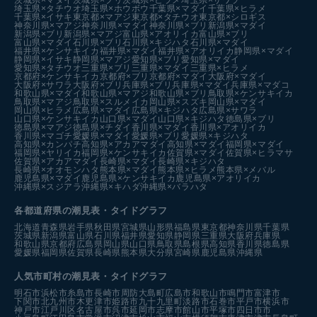
茨城県×マダイ
茨城県×ブリ
茨城県×ヒラメ
埼玉県×サワラ
埼玉県×タチウオ
埼玉県×ホウボウ
千葉県×マダイ
千葉県×ヒラメ
千葉県×イサキ
東京都×マアジ
東京都×タチウオ
東京都×シロギス
神奈川県×マアジ
神奈川県×マダイ
神奈川県×ブリ
新潟県×マダイ
新潟県×ブリ
新潟県×マアジ
富山県×アオリイカ
富山県×ブリ
富山県×マダイ
石川県×ブリ
石川県×キジハタ
石川県×マダイ
福井県×ケンサキイカ
福井県×マダイ
福井県×アオリイカ
静岡県×マダイ
静岡県×イサキ
静岡県×マアジ
愛知県×ブリ
愛知県×マダイ
愛知県×タチウオ
三重県×ブリ
三重県×マダイ
三重県×ヒラメ
京都府×ケンサキイカ
京都府×ブリ
京都府×マダイ
大阪府×マダイ
大阪府×サワラ
大阪府×ブリ
兵庫県×ブリ
兵庫県×マダイ
兵庫県×マダコ
和歌山県×マダイ
和歌山県×マアジ
和歌山県×ブリ
鳥取県×ケンサキイカ
鳥取県×マアジ
鳥取県×スルメイカ
岡山県×スズキ
岡山県×マダイ
岡山県×ヒラメ
広島県×マダイ
広島県×キジハタ
広島県×サワラ
山口県×ケンサキイカ
山口県×マダイ
山口県×キジハタ
徳島県×ブリ
徳島県×マアジ
徳島県×チダイ
香川県×マダイ
香川県×アオリイカ
香川県×マゴチ
愛媛県×マダイ
愛媛県×ブリ
愛媛県×キジハタ
高知県×カンパチ
高知県×アカアマダイ
高知県×マダイ
福岡県×マダイ
福岡県×ヤリイカ
福岡県×ケンサキイカ
佐賀県×マダイ
佐賀県×ヒラマサ
佐賀県×アカアマダイ
長崎県×マダイ
長崎県×キジハタ
長崎県×オオモンハタ
熊本県×マダイ
熊本県×ヒラメ
熊本県×メバル
鹿児島県×マダイ
鹿児島県×ケンサキイカ
鹿児島県×アオリイカ
沖縄県×スジアラ
沖縄県×キハダ
沖縄県×バラハタ
各都道府県の潮見表
・タイドグラフ
北海道
青森県
岩手県
秋田県
宮城県
山形県
福島県
東京都
神奈川県
千葉県
茨城県
新潟県
富山県
石川県
福井県
愛知県
静岡県
三重県
大阪府
兵庫県
和歌山県
京都府
広島県
岡山県
山口県
鳥取県
島根県
高知県
香川県
徳島県
愛媛県
福岡県
佐賀県
長崎県
熊本県
大分県
宮崎県
鹿児島県
沖縄県
人気市町村の潮見表・タイドグラフ
明石市
浜松市
糸島市
長崎市
周防大島町
広島市
和歌山市
鳴門市
富津市
下関市
北九州市
木更津市
姫路市
九十九里町
淡路市
石巻市
平戸市
横浜市
神戸市
江戸川区
名古屋市
呉市
延岡市
志摩市
館山市
平塚市
四日市市