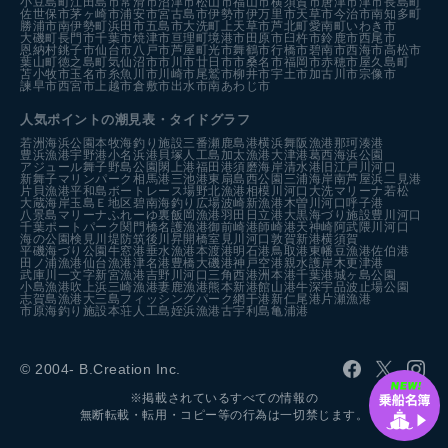
小豆島町
江田島市
常滑市
沼津市
松山市
福山市
横須賀市
唐津市
津市
長島町
佐世保市
茅ヶ崎市
浦安市
宮古島市
伊勢市
伊万里市
天草市
今治市
南知多町
勝浦市
南伊勢町
浜田市
五島市
大洗町
上天草市
芦北町
愛南町
いわき市
大磯町
長門市
千葉市
焼津市
亘理町
境港市
田原市
臼杵市
鈴鹿市
西尾市
恩納村
銚子市
仙台市
八戸市
芦屋町
光市
舞鶴市
行橋市
碧南市
西海市
高松市
葉山町
徳之島町
気仙沼市
市川市
廿日市市
桑名市
福岡市
赤穂市
屋久島町
苫小牧市
玉名市
糸魚川市
川崎市
尾鷲市
柳井市
宇土市
加古川市
宗像市
諫早市
西宮市
上越市
倉敷市
出水市
南あわじ市
人気ポイントの潮見表・タイドグラフ
若洲海浜公園
本牧海釣り施設
三番瀬
鹿島港
横浜
舞阪漁港
那珂湊港
豊浜漁港
宇野港
小名浜港
貝塚人工島
加太漁港
大津港
葛西海浜公園
アジュール舞子
野島公園
閖上港
福田港
須磨海岸
清水港
旧江戸川河口
新舞子マリンパーク
相馬港
三池港
東扇島西公園
三浦海岸
南芦屋浜
二見港
片貝漁港
平和島ボートレース場
野北漁港
相模川河口
大洗マリーナ
若松
大蔵海岸
玉島Ｅ地区
碧南海釣り広場
波崎新漁港
木曽川河口
呼子港
八景島マリーナ
ふれーゆ裏
飯岡漁港
羽田
日立港
大黒海づり施設
豊川河口
千葉ポートパーク
関門橋
名護漁港
御前崎港
師崎港
天神崎
阿武隈川河口
海の公園
検見川堤防
筑後川昇開橋
室見川河口
敦賀新港
横須賀
平磯海づり公園
牛窓港
垂水漁港
本渡港
明石港
鳥取港
東幡豆漁港
佐伯港
田ノ浦漁港
仙台漁港
津名港
豊橋
大磯港
神戸空港親水護岸
木更津港
武庫川一文字
新宮漁港
吉野川河口
三角西港
洲本港
千葉港
城ヶ島公園
小島漁港
吹上浜
三崎漁港
妻鹿漁港
熊本新港
館山港
牛深
宇品波止場公園
志賀島漁港
大三島フィッシングパーク
網干港
新仁尾港
片瀬漁港
市原海釣り施設
本荘人工島
姪浜漁港
古宇利島
亀浦港
© 2004- B.Creation Inc.
※掲載されているすべての情報の
無断転載・転用・コピー等の行為は一切禁じます。