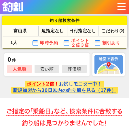
釣り船検索条件
富山県
魚指定なし
日付指定なし
こだわり
(0)
ポイント
1人
即時予約
割引あり
２倍３倍
0
件
人気順
安い順
評価順
2
ポイント
倍！
お試しモニター中！
30
17
新規加盟から
日以内の釣り船を見る（
件）