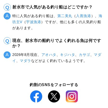
射水市で人気がある釣り船はどこですか？
特に人気がある釣り船は、
第二美丸
（
入善漁港
）、
海
坊主Ⅴ
（
宇波漁港
）ですが、他にも多くの人気釣り船
があります。
現在、射水市の船釣りでよく釣れる魚は何です
か？
2026年8月現在、
アオハタ
、
キジハタ
、
カサゴ
、
マダ
イ
、
マダラ
などがよく釣れているようです。
釣割のSNSをフォローする