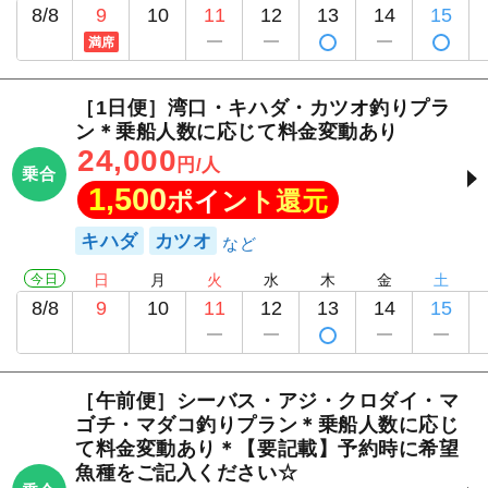
8/8
9
10
11
12
13
14
15
満席
［1日便］湾口・キハダ・カツオ釣りプラ
ン＊乗船人数に応じて料金変動あり
24,000
円/人
乗合
1,500
ポイント還元
キハダ
カツオ
今日
日
月
火
水
木
金
土
8/8
9
10
11
12
13
14
15
［午前便］シーバス・アジ・クロダイ・マ
ゴチ・マダコ釣りプラン＊乗船人数に応じ
て料金変動あり＊【要記載】予約時に希望
魚種をご記入ください☆