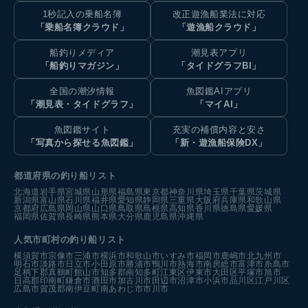
1秒記入の乗船名簿
改正遊漁船業法に対応
「乗船名簿クラウド」
「遊漁船クラウド」
船釣りメディア
潮見表アプリ
「船釣りマガジン」
「タイドグラフBI」
全国の潮汐情報
魚図鑑AIアプリ
「潮見表・タイドグラフ」
「マイAI」
魚図鑑サイト
充実の補償内容と安さ
「写真から探せる魚図鑑」
「新・遊漁船保険DX」
都道府県の釣り船リスト
北海道
岩手県
宮城県
山形県
福島県
東京都
神奈川県
埼玉県
千葉県
茨城県
新潟県
富山県
石川県
福井県
愛知県
静岡県
三重県
大阪府
兵庫県
和歌山県
京都府
広島県
岡山県
山口県
鳥取県
島根県
高知県
香川県
徳島県
愛媛県
福岡県
佐賀県
長崎県
熊本県
大分県
鹿児島県
沖縄県
人気市町村の釣り船リスト
横須賀市
宗像市
三浦市
横浜市
和歌山市
いすみ市
福岡市
鹿嶋市
北九州市
明石市
淡路市
日立市
小田原市
勝浦市
鴨川市
熱海市
南房総市
富津市
糸島市
足柄下郡真鶴町
館山市
知多郡南知多町
江東区
伊東市
大田区
平塚市
旭市
日高郡印南町
鎌倉市
酒田市
加古川市
田辺市
沼津市
小浜市
品川区
江戸川区
広島市
賀茂郡南伊豆町
南あわじ市
市川市