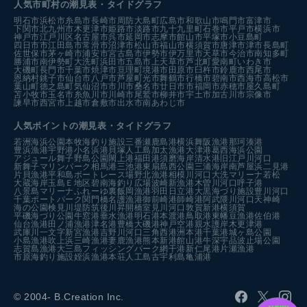
人気市町村の潮見表・タイドグラフ
明石市
浜松市
糸島市
長崎市
周防大島町
広島市
和歌山市
鳴門市
富津市
下関市
北九州市
木更津市
姫路市
淡路市
九十九里町
石巻市
平戸市
横浜市
神戸市
江戸川区
名古屋市
呉市
延岡市
志摩市
館山市
平塚市
小豆島町
四日市市
江田島市
常滑市
沼津市
松山市
福山市
横須賀市
唐津市
津市
長島町
佐世保市
茅ヶ崎市
浦安市
宮古島市
伊勢市
伊万里市
天草市
今治市
南知多町
勝浦市
南伊勢町
大洗町
浜田市
五島市
上天草市
芦北町
愛南町
いわき市
大磯町
長門市
千葉市
焼津市
亘理町
境港市
田原市
臼杵市
鈴鹿市
西尾市
恩納村
銚子市
仙台市
八戸市
芦屋町
光市
舞鶴市
行橋市
碧南市
西海市
高松市
葉山町
徳之島町
気仙沼市
市川市
桑名市
廿日市市
福岡市
赤穂市
屋久島町
苫小牧市
玉名市
糸魚川市
川崎市
尾鷲市
柳井市
宇土市
加古川市
宗像市
諫早市
西宮市
上越市
倉敷市
出水市
南あわじ市
人気ポイントの潮見表・タイドグラフ
若洲海浜公園
本牧海釣り施設
三番瀬
鹿島港
横浜
舞阪漁港
那珂湊港
豊浜漁港
宇野港
小名浜港
貝塚人工島
加太漁港
大津港
葛西海浜公園
アジュール舞子
野島公園
閖上港
福田港
須磨海岸
清水港
旧江戸川河口
新舞子マリンパーク
相馬港
三池港
東扇島西公園
三浦海岸
南芦屋浜
二見港
片貝漁港
平和島ボートレース場
野北漁港
相模川河口
大洗マリーナ
若松
大蔵海岸
玉島Ｅ地区
碧南海釣り広場
波崎新漁港
木曽川河口
呼子港
八景島マリーナ
ふれーゆ裏
飯岡漁港
羽田
日立港
大黒海づり施設
豊川河口
千葉ポートパーク
関門橋
名護漁港
御前崎港
師崎港
阿武隈川河口
天神崎
海の公園
検見川堤防
筑後川昇開橋
室見川河口
敦賀新港
横須賀
平磯海づり公園
牛窓港
垂水漁港
明石港
本渡港
鳥取港
東幡豆漁港
佐伯港
仙台漁港
田ノ浦漁港
津名港
豊橋
大磯港
神戸空港親水護岸
木更津港
武庫川一文字
新宮漁港
吉野川河口
三角西港
洲本港
千葉港
城ヶ島公園
小島漁港
吹上浜
三崎漁港
妻鹿漁港
熊本新港
館山港
牛深
宇品波止場公園
志賀島漁港
大三島フィッシングパーク
網干港
新仁尾港
片瀬漁港
市原海釣り施設
姪浜漁港
本荘人工島
古宇利島
亀浦港
© 2004- B.Creation Inc.