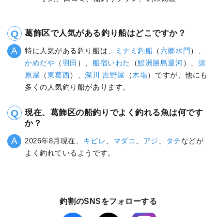
葛飾区で人気がある釣り船はどこですか？
特に人気がある釣り船は、
ミナミ釣船
（
六郷水門
）、
かめだや
（
羽田
）、
船宿いわた
（
鮫洲勝島運河
）、
須
原屋
（
東葛西
）、
深川 吉野屋
（
木場
）ですが、他にも
多くの人気釣り船があります。
現在、葛飾区の船釣りでよく釣れる魚は何です
か？
2026年8月現在、
キビレ
、
マダコ
、
アジ
、
タチ
などが
よく釣れているようです。
釣割のSNSをフォローする