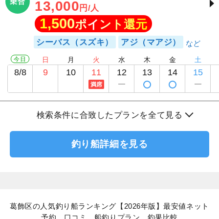
乗合
13,000
円/人
1,500
ポイント還元
シーバス（スズキ）
アジ（マアジ）
今日
日
月
火
水
木
金
土
8/8
9
10
11
12
13
14
15
満席
検索条件に合致したプランを全て見る
釣り船詳細を見る
葛飾区の人気釣り船ランキング【2026年版】最安値ネット
予約、口コミ、船釣りプラン、釣果比較