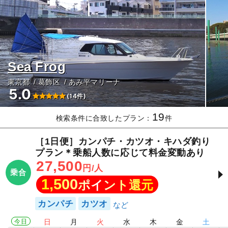
Sea Frog
東京都
葛飾区
あみ平マリーナ
5.0
(14件)
19
検索条件に合致したプラン：
件
［1日便］カンパチ・カツオ・キハダ釣り
プラン＊乗船人数に応じて料金変動あり
27,500
円/人
乗合
1,500
ポイント還元
カンパチ
カツオ
今日
日
月
火
水
木
金
土