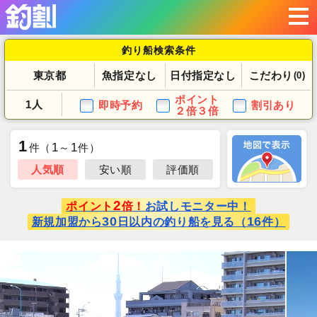
釣り船検索条件
東京都
魚指定なし
日付指定なし
こだわり
(0)
ポイント
1人
即時予約
割引あり
２倍３倍
1
1
1
件
（
～
件）
人気順
安い順
評価順
2
ポイント
倍！
お試しモニター中！
30
16
新規加盟から
日以内の釣り船を見る（
件）