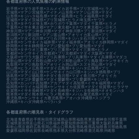
各都道府県の人気魚種の釣果情報
岩手県×マダラ
岩手県×スルメイカ
岩手県×ブリ
宮城県×ヒラメ
宮城県×マアジ
宮城県×アイナメ
山形県×マアジ
山形県×マダイ
山形県×キジハタ
福島県×マダイ
福島県×ヒラメ
福島県×チダイ
茨城県×マダイ
茨城県×ブリ
茨城県×ヒラメ
埼玉県×サワラ
埼玉県×タチウオ
埼玉県×ホウボウ
千葉県×マダイ
千葉県×ヒラメ
千葉県×イサキ
東京都×マアジ
東京都×タチウオ
東京都×シロギス
神奈川県×マアジ
神奈川県×マダイ
神奈川県×ブリ
新潟県×マダイ
新潟県×ブリ
新潟県×マアジ
富山県×アオリイカ
富山県×ブリ
富山県×マダイ
石川県×ブリ
石川県×キジハタ
石川県×マダイ
福井県×ケンサキイカ
福井県×マダイ
福井県×アオリイカ
静岡県×マダイ
静岡県×イサキ
静岡県×マアジ
愛知県×ブリ
愛知県×マダイ
愛知県×タチウオ
三重県×ブリ
三重県×マダイ
三重県×ヒラメ
京都府×ケンサキイカ
京都府×ブリ
京都府×マダイ
大阪府×マダイ
大阪府×サワラ
大阪府×ブリ
兵庫県×ブリ
兵庫県×マダイ
兵庫県×マダコ
和歌山県×マダイ
和歌山県×マアジ
和歌山県×ブリ
鳥取県×ケンサキイカ
鳥取県×マアジ
鳥取県×アオリイカ
岡山県×スズキ
岡山県×マダイ
岡山県×ヒラメ
広島県×マダイ
広島県×キジハタ
広島県×ブリ
山口県×マダイ
山口県×ケンサキイカ
山口県×キジハタ
徳島県×ブリ
徳島県×マアジ
徳島県×チダイ
香川県×マダイ
香川県×アオリイカ
香川県×マゴチ
愛媛県×マダイ
愛媛県×ブリ
愛媛県×キジハタ
高知県×カンパチ
高知県×アカアマダイ
高知県×イサキ
福岡県×マダイ
福岡県×ヤリイカ
福岡県×ケンサキイカ
佐賀県×マダイ
佐賀県×ヒラマサ
佐賀県×イサキ
長崎県×マダイ
長崎県×キジハタ
長崎県×オオモンハタ
熊本県×マダイ
熊本県×ヒラメ
熊本県×メバル
鹿児島県×マダイ
鹿児島県×ケンサキイカ
鹿児島県×アオハタ
沖縄県×スジアラ
沖縄県×キハダ
沖縄県×バラハタ
各都道府県の潮見表
・タイドグラフ
北海道
青森県
岩手県
秋田県
宮城県
山形県
福島県
東京都
神奈川県
千葉県
茨城県
新潟県
富山県
石川県
福井県
愛知県
静岡県
三重県
大阪府
兵庫県
和歌山県
京都府
広島県
岡山県
山口県
鳥取県
島根県
高知県
香川県
徳島県
愛媛県
福岡県
佐賀県
長崎県
熊本県
大分県
宮崎県
鹿児島県
沖縄県