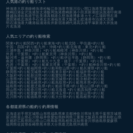
人気港の釣り船リスト
神湊港
大原港
鐘崎漁港
松輪江奈漁港
市堀川沿い
間口漁港
育波漁港
鹿嶋旧港
金沢漁港
加太港
飯岡漁港
鹿嶋新港
小田原新港
姪浜漁港
印南港
腰越漁港
佐島港
宇佐美港
真鶴港
久慈漁港
博多港カモメ広場前
明石港
酒田港
岐志漁港
手石港
走水港
福良港
大飯港
上総湊港
寺泊港
大洗港
明石浦漁港
大磯港
福浦港
長井新宿港
網代港
高浜港
平塚新港
大井漁港
片名漁港
人気エリアの釣り船検索
関東×釣り船
関西×釣り船
東海×釣り船
北陸・甲信越×釣り船
中国・四国×釣り船
九州・沖縄×釣り船
北海道・東北×釣り船
三浦半島（神奈川県）×釣り船
相模湾（神奈川県）×釣り船
外房（千葉県）×釣り船
東京湾（神奈川県）×釣り船
駿河湾・遠州灘（静岡県）×釣り船
伊豆半島（静岡県）×釣り船
南房（千葉県）×釣り船
九十九里・銚子（千葉県）×釣り船
内房（千葉県）×釣り船
東京湾奥（千葉県）×釣り船
神奈川県×釣り船
千葉県×釣り船
福岡県×釣り船
和歌山県×釣り船
兵庫県×釣り船
静岡県×釣り船
茨城県×釣り船
東京都×釣り船
福井県×釣り船
大阪府×釣り船
新潟県×釣り船
愛知県×釣り船
広島県×釣り船
山形県×釣り船
三重県×釣り船
宮城県×釣り船
京都府×釣り船
沖縄県×釣り船
長崎県×釣り船
鳥取県×釣り船
熊本県×釣り船
福島県×釣り船
鹿児島県×釣り船
岩手県×釣り船
山口県×釣り船
岡山県×釣り船
香川県×釣り船
北海道 ×釣り船
高知県×釣り船
佐賀県×釣り船
愛媛県×釣り船
埼玉県×釣り船
富山県×釣り船
石川県×釣り船
徳島県×釣り船
大分県×釣り船
島根県×釣り船
各都道府県の船釣り釣果情報
北海道
岩手県
宮城県
山形県
福島県
東京都
神奈川県
埼玉県
千葉県
茨城県
新潟県
富山県
石川県
福井県
愛知県
静岡県
三重県
大阪府
兵庫県
和歌山県
京都府
広島県
岡山県
山口県
鳥取県
島根県
高知県
香川県
徳島県
愛媛県
福岡県
佐賀県
長崎県
熊本県
大分県
鹿児島県
沖縄県