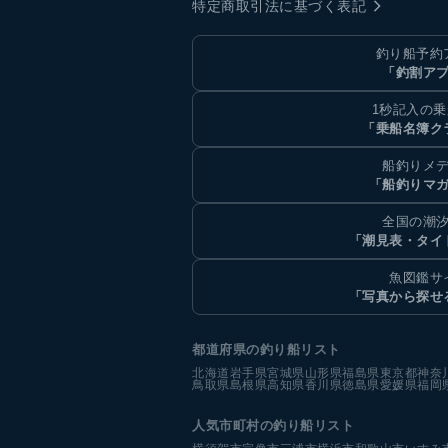
特定商取引法に基づく表記
釣り船予約
「釣割ア
1秒記入の
「乗船名簿ク
船釣りメ
「船釣りマ
全国の潮
「潮見表・タイ
魚図鑑サ
「写真から探せ
都道府県の釣り船リスト
北海道
岩手県
宮城県
山形県
福島県
東京都
神奈
鳥取県
島根県
高知県
香川県
徳島県
愛媛県
福岡
人気市町村の釣り船リスト