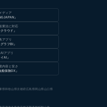
メディア
NGJAPAN」
船業法に対応
船クラウド」
表アプリ
グラフBI」
AIアプリ
イAI」
償内容と安さ
漁船保険DX」
庫県
和歌山県
京都府
広島県
岡山県
山口県