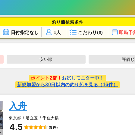
釣り船検索条件
日付指定なし
1人
こだわり
即時予
(0)
安い順
評価順
2
ポイント
倍！
お試しモニター中！
30
16
新規加盟から
日以内の釣り船を見る（
件）
入舟
東京都
足立区
千住大橋
4.5
(8件)
▲