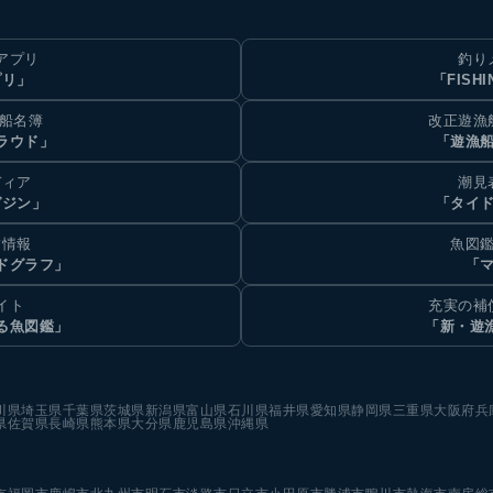
アプリ
釣り
プリ」
「FISHI
乗船名簿
改正遊漁
ラウド」
「遊漁
ディア
潮見
ガジン」
「タイド
汐情報
魚図鑑
ドグラフ」
「マ
イト
充実の補
る魚図鑑」
「新・遊
川県
埼玉県
千葉県
茨城県
新潟県
富山県
石川県
福井県
愛知県
静岡県
三重県
大阪府
兵
県
佐賀県
長崎県
熊本県
大分県
鹿児島県
沖縄県