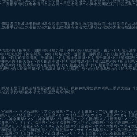
市
福岡市
鹿嶋市
北九州市
明石市
淡路市
日立市
小田原市
勝浦市
鴨川市
熱海市
南房総
市
日高郡印南町
鎌倉市
酒田市
加古川市
田辺市
沼津市
小浜市
品川区
江戸川区
広島市
い
間口漁港
育波漁港
鹿嶋旧港
金沢漁港
加太港
飯岡漁港
鹿嶋新港
小田原新港
姪浜漁
志漁港
手石港
走水港
福良港
大飯港
上総湊港
寺泊港
大洗港
明石浦漁港
大磯港
福浦港
甲信越×釣り船
中国・四国×釣り船
九州・沖縄×釣り船
北海道・東北×釣り船
三浦半
釣り船
東京湾（神奈川県）×釣り船
駿河湾・遠州灘（静岡県）×釣り船
伊豆半島（
県）×釣り船
東京湾奥（千葉県）×釣り船
神奈川県×釣り船
千葉県×釣り船
福岡県
福井県×釣り船
大阪府×釣り船
新潟県×釣り船
愛知県×釣り船
広島県×釣り船
山形県
鳥取県×釣り船
熊本県×釣り船
福島県×釣り船
鹿児島県×釣り船
岩手県×釣り船
山口
愛媛県×釣り船
埼玉県×釣り船
富山県×釣り船
石川県×釣り船
徳島県×釣り船
大分県
川県
埼玉県
千葉県
茨城県
新潟県
富山県
石川県
福井県
愛知県
静岡県
三重県
大阪府
兵
県
佐賀県
長崎県
熊本県
大分県
鹿児島県
沖縄県
リ
宮城県×ヒラメ
宮城県×マアジ
宮城県×アイナメ
山形県×マアジ
山形県×マダイ
山
城県×ヒラメ
埼玉県×サワラ
埼玉県×タチウオ
埼玉県×ホウボウ
千葉県×マダイ
千葉
マアジ
神奈川県×マダイ
神奈川県×ブリ
新潟県×マダイ
新潟県×ブリ
新潟県×マアジ
福井県×ケンサキイカ
福井県×マダイ
福井県×アオリイカ
静岡県×マダイ
静岡県×イ
三重県×ヒラメ
京都府×ケンサキイカ
京都府×ブリ
京都府×マダイ
大阪府×マダイ
大
イ
和歌山県×マアジ
和歌山県×ブリ
鳥取県×ケンサキイカ
鳥取県×マアジ
鳥取県×ア
タ
広島県×ブリ
山口県×マダイ
山口県×ケンサキイカ
山口県×キジハタ
徳島県×ブリ