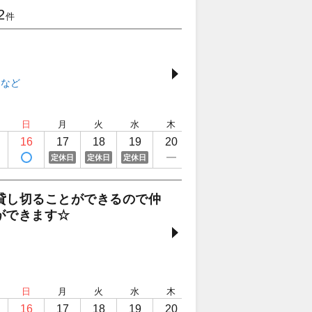
2
件
日
月
火
水
木
金
土
日
16
17
18
19
20
21
22
23
定休日
定休日
定休日
定
貸し切ることができるので仲
ができます☆
日
月
火
水
木
金
土
日
16
17
18
19
20
21
22
23