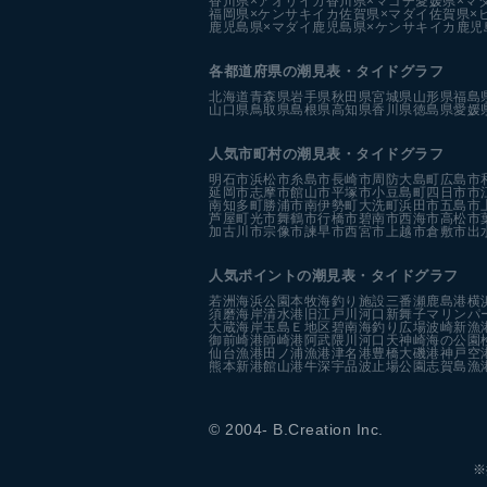
香川県×アオリイカ
香川県×マゴチ
愛媛県×マ
福岡県×ケンサキイカ
佐賀県×マダイ
佐賀県×
鹿児島県×マダイ
鹿児島県×ケンサキイカ
鹿児
各都道府県の潮見表
・タイドグラフ
北海道
青森県
岩手県
秋田県
宮城県
山形県
福島
山口県
鳥取県
島根県
高知県
香川県
徳島県
愛媛
人気市町村の潮見表・タイドグラフ
明石市
浜松市
糸島市
長崎市
周防大島町
広島市
延岡市
志摩市
館山市
平塚市
小豆島町
四日市市
南知多町
勝浦市
南伊勢町
大洗町
浜田市
五島市
芦屋町
光市
舞鶴市
行橋市
碧南市
西海市
高松市
加古川市
宗像市
諫早市
西宮市
上越市
倉敷市
出
人気ポイントの潮見表・タイドグラフ
若洲海浜公園
本牧海釣り施設
三番瀬
鹿島港
横
須磨海岸
清水港
旧江戸川河口
新舞子マリンパ
大蔵海岸
玉島Ｅ地区
碧南海釣り広場
波崎新漁
御前崎港
師崎港
阿武隈川河口
天神崎
海の公園
仙台漁港
田ノ浦漁港
津名港
豊橋
大磯港
神戸空
熊本新港
館山港
牛深
宇品波止場公園
志賀島漁
© 2004- B.Creation Inc.
※