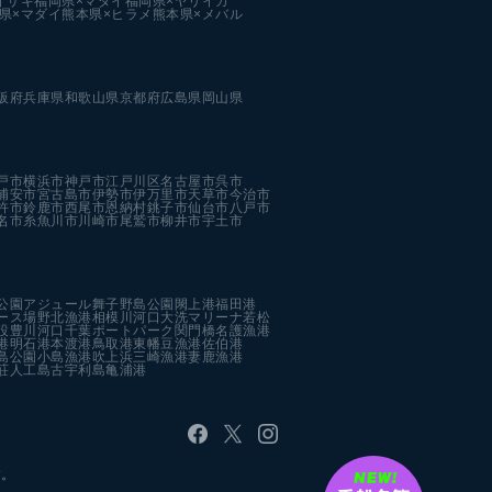
イサキ
福岡県×マダイ
福岡県×ヤリイカ
県×マダイ
熊本県×ヒラメ
熊本県×メバル
阪府
兵庫県
和歌山県
京都府
広島県
岡山県
戸市
横浜市
神戸市
江戸川区
名古屋市
呉市
浦安市
宮古島市
伊勢市
伊万里市
天草市
今治市
杵市
鈴鹿市
西尾市
恩納村
銚子市
仙台市
八戸市
名市
糸魚川市
川崎市
尾鷲市
柳井市
宇土市
公園
アジュール舞子
野島公園
閖上港
福田港
ース場
野北漁港
相模川河口
大洗マリーナ
若松
設
豊川河口
千葉ポートパーク
関門橋
名護漁港
港
明石港
本渡港
鳥取港
東幡豆漁港
佐伯港
島公園
小島漁港
吹上浜
三崎漁港
妻鹿漁港
荘人工島
古宇利島
亀浦港
す。