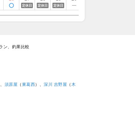
定休日
定休日
定休日
定
ラン、釣果比較
、
須原屋
（
東葛西
）、
深川 吉野屋
（
木