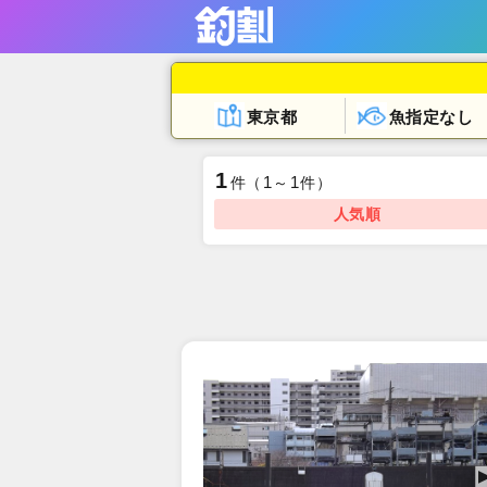
東京都
魚指定なし
1
1
1
件
（
～
件）
人気順