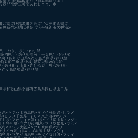
市
富津市
糸島市
足柄下郡真鶴町
館山市
賀茂郡南伊豆町
南あわじ市
市川市
港
印南港
腰越漁港
佐島港
宇佐美港
真鶴港
長井新宿港
網代港
高浜港
平塚新港
大井漁港
島（神奈川県）×釣り船
静岡県）×釣り船
南房（千葉県）×釣り船
×釣り船
和歌山県×釣り船
兵庫県×釣り船
×釣り船
三重県×釣り船
宮城県×釣り船
県×釣り船
岡山県×釣り船
香川県×釣り船
×釣り船
島根県×釣り船
庫県
和歌山県
京都府
広島県
岡山県
山口県
形県×キジハタ
福島県×マダイ
福島県×ヒラメ
県×ヒラメ
千葉県×イサキ
東京都×マアジ
富山県×アオリイカ
富山県×ブリ
富山県×マダイ
サキ
静岡県×マアジ
愛知県×ブリ
愛知県×マダイ
阪府×サワラ
大阪府×ブリ
兵庫県×ブリ
オリイカ
岡山県×スズキ
岡山県×マダイ
徳島県×マアジ
徳島県×チダイ
香川県×マダイ