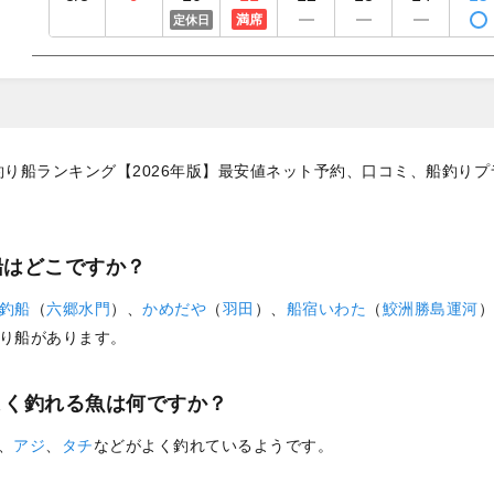
満席
定休日
釣り船ランキング【2026年版】最安値ネット予約、口コミ、船釣りプ
船はどこですか？
釣船
（
六郷水門
）、
かめだや
（
羽田
）、
船宿いわた
（
鮫洲勝島運河
）
り船があります。
よく釣れる魚は何ですか？
、
アジ
、
タチ
などがよく釣れているようです。