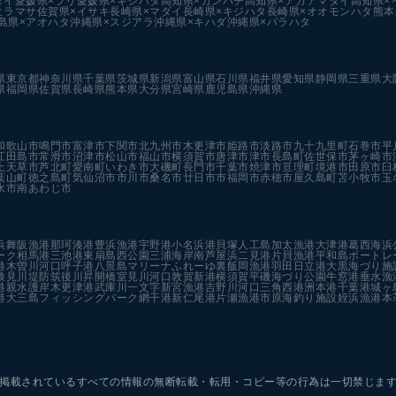
ダイ
愛媛県×ブリ
愛媛県×キジハタ
高知県×カンパチ
高知県×アカアマダイ
高知県×
ヒラマサ
佐賀県×イサキ
長崎県×マダイ
長崎県×キジハタ
長崎県×オオモンハタ
熊本
島県×アオハタ
沖縄県×スジアラ
沖縄県×キハダ
沖縄県×バラハタ
県
東京都
神奈川県
千葉県
茨城県
新潟県
富山県
石川県
福井県
愛知県
静岡県
三重県
大
県
福岡県
佐賀県
長崎県
熊本県
大分県
宮崎県
鹿児島県
沖縄県
和歌山市
鳴門市
富津市
下関市
北九州市
木更津市
姫路市
淡路市
九十九里町
石巻市
平
江田島市
常滑市
沼津市
松山市
福山市
横須賀市
唐津市
津市
長島町
佐世保市
茅ヶ崎市
上天草市
芦北町
愛南町
いわき市
大磯町
長門市
千葉市
焼津市
亘理町
境港市
田原市
臼
葉山町
徳之島町
気仙沼市
市川市
桑名市
廿日市市
福岡市
赤穂市
屋久島町
苫小牧市
玉
水市
南あわじ市
浜
舞阪漁港
那珂湊港
豊浜漁港
宇野港
小名浜港
貝塚人工島
加太漁港
大津港
葛西海浜
ーク
相馬港
三池港
東扇島西公園
三浦海岸
南芦屋浜
二見港
片貝漁港
平和島ボートレ
港
木曽川河口
呼子港
八景島マリーナ
ふれーゆ裏
飯岡漁港
羽田
日立港
大黒海づり施
検見川堤防
筑後川昇開橋
室見川河口
敦賀新港
横須賀
平磯海づり公園
牛窓港
垂水漁
港親水護岸
木更津港
武庫川一文字
新宮漁港
吉野川河口
三角西港
洲本港
千葉港
城ヶ
港
大三島フィッシングパーク
網干港
新仁尾港
片瀬漁港
市原海釣り施設
姪浜漁港
本
掲載されているすべての情報の
無断転載・転用・コピー等の行為は一切禁じま