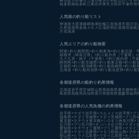
横須賀市
宗像市
三浦市
横浜市
和歌山市
いすみ
知多郡南知多町
江東区
伊東市
大田区
平塚市
旭
人気港の釣り船リスト
神湊港
大原港
鐘崎漁港
松輪江奈漁港
市堀川沿
久慈漁港
博多港カモメ広場前
明石港
酒田港
岐
片名漁港
人気エリアの釣り船検索
関東×釣り船
関西×釣り船
東海×釣り船
北陸・
相模湾（神奈川県）×釣り船
外房（千葉県）×
九十九里・銚子（千葉県）×釣り船
内房（千葉
静岡県×釣り船
茨城県×釣り船
東京都×釣り船
京都府×釣り船
沖縄県×釣り船
長崎県×釣り船
北海道 ×釣り船
高知県×釣り船
佐賀県×釣り船
各都道府県の船釣り釣果情報
北海道
岩手県
宮城県
山形県
福島県
東京都
神奈
鳥取県
島根県
高知県
香川県
徳島県
愛媛県
福岡
各都道府県の人気魚種の釣果情報
岩手県×マダラ
岩手県×スルメイカ
岩手県×ブ
福島県×チダイ
茨城県×マダイ
茨城県×ブリ
茨
東京都×タチウオ
東京都×シロギス
神奈川県×
石川県×ブリ
石川県×キジハタ
石川県×マダイ
愛知県×タチウオ
三重県×ブリ
三重県×マダイ
兵庫県×マダイ
兵庫県×マダコ
和歌山県×マダ
岡山県×ヒラメ
広島県×マダイ
広島県×キジハ