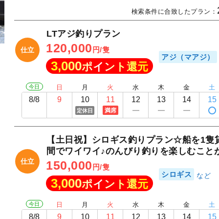
検索条件に合致したプラン：
LTアジ釣りプラン
120,000
円/隻
仕立
アジ（マアジ）
3,000
ポイント還元
今日
日
月
火
水
木
金
土
8/8
9
10
11
12
13
14
15
満席
定休日
【土日祝】シロギス釣りプラン☆船を1隻
間でワイワイ♪のんびり釣りを楽しむこと
仕立
150,000
円/隻
シロギス
3,000
ポイント還元
今日
日
月
火
水
木
金
土
8/8
9
10
11
12
13
14
15