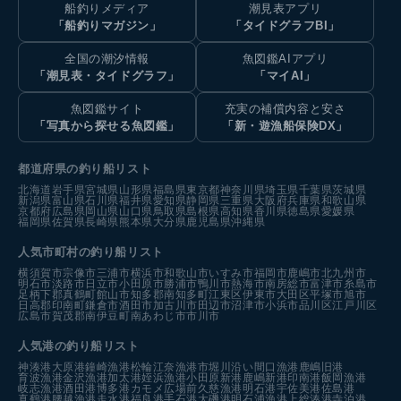
船釣りメディア
潮見表アプリ
「船釣りマガジン」
「タイドグラフBI」
全国の潮汐情報
魚図鑑AIアプリ
「潮見表・タイドグラフ」
「マイAI」
魚図鑑サイト
充実の補償内容と安さ
「写真から探せる魚図鑑」
「新・遊漁船保険DX」
都道府県の釣り船リスト
北海道
岩手県
宮城県
山形県
福島県
東京都
神奈川県
埼玉県
千葉県
茨城県
新潟県
富山県
石川県
福井県
愛知県
静岡県
三重県
大阪府
兵庫県
和歌山県
京都府
広島県
岡山県
山口県
鳥取県
島根県
高知県
香川県
徳島県
愛媛県
福岡県
佐賀県
長崎県
熊本県
大分県
鹿児島県
沖縄県
人気市町村の釣り船リスト
横須賀市
宗像市
三浦市
横浜市
和歌山市
いすみ市
福岡市
鹿嶋市
北九州市
明石市
淡路市
日立市
小田原市
勝浦市
鴨川市
熱海市
南房総市
富津市
糸島市
足柄下郡真鶴町
館山市
知多郡南知多町
江東区
伊東市
大田区
平塚市
旭市
日高郡印南町
鎌倉市
酒田市
加古川市
田辺市
沼津市
小浜市
品川区
江戸川区
広島市
賀茂郡南伊豆町
南あわじ市
市川市
人気港の釣り船リスト
神湊港
大原港
鐘崎漁港
松輪江奈漁港
市堀川沿い
間口漁港
鹿嶋旧港
育波漁港
金沢漁港
加太港
姪浜漁港
小田原新港
鹿嶋新港
印南港
飯岡漁港
岐志漁港
酒田港
博多港カモメ広場前
久慈漁港
明石港
宇佐美港
佐島港
真鶴港
腰越漁港
走水港
福良港
手石港
大磯港
明石浦漁港
上総湊港
寺泊港