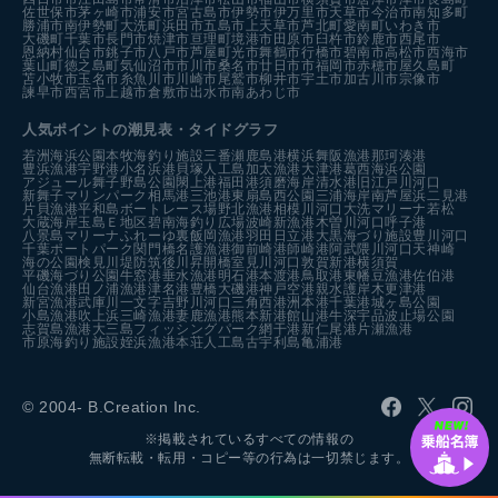
佐世保市
茅ヶ崎市
浦安市
宮古島市
伊勢市
伊万里市
天草市
今治市
南知多町
勝浦市
南伊勢町
大洗町
浜田市
五島市
上天草市
芦北町
愛南町
いわき市
大磯町
千葉市
長門市
焼津市
亘理町
境港市
田原市
臼杵市
鈴鹿市
西尾市
恩納村
仙台市
銚子市
八戸市
芦屋町
光市
舞鶴市
行橋市
碧南市
高松市
西海市
葉山町
徳之島町
気仙沼市
市川市
桑名市
廿日市市
福岡市
赤穂市
屋久島町
苫小牧市
玉名市
糸魚川市
川崎市
尾鷲市
柳井市
宇土市
加古川市
宗像市
諫早市
西宮市
上越市
倉敷市
出水市
南あわじ市
人気ポイントの潮見表・タイドグラフ
若洲海浜公園
本牧海釣り施設
三番瀬
鹿島港
横浜
舞阪漁港
那珂湊港
豊浜漁港
宇野港
小名浜港
貝塚人工島
加太漁港
大津港
葛西海浜公園
アジュール舞子
野島公園
閖上港
福田港
須磨海岸
清水港
旧江戸川河口
新舞子マリンパーク
相馬港
三池港
東扇島西公園
三浦海岸
南芦屋浜
二見港
片貝漁港
平和島ボートレース場
野北漁港
相模川河口
大洗マリーナ
若松
大蔵海岸
玉島Ｅ地区
碧南海釣り広場
波崎新漁港
木曽川河口
呼子港
八景島マリーナ
ふれーゆ裏
飯岡漁港
羽田
日立港
大黒海づり施設
豊川河口
千葉ポートパーク
関門橋
名護漁港
御前崎港
師崎港
阿武隈川河口
天神崎
海の公園
検見川堤防
筑後川昇開橋
室見川河口
敦賀新港
横須賀
平磯海づり公園
牛窓港
垂水漁港
明石港
本渡港
鳥取港
東幡豆漁港
佐伯港
仙台漁港
田ノ浦漁港
津名港
豊橋
大磯港
神戸空港親水護岸
木更津港
新宮漁港
武庫川一文字
吉野川河口
三角西港
洲本港
千葉港
城ヶ島公園
小島漁港
吹上浜
三崎漁港
妻鹿漁港
熊本新港
館山港
牛深
宇品波止場公園
志賀島漁港
大三島フィッシングパーク
網干港
新仁尾港
片瀬漁港
市原海釣り施設
姪浜漁港
本荘人工島
古宇利島
亀浦港
© 2004- B.Creation Inc.
※掲載されているすべての情報の
無断転載・転用・コピー等の行為は一切禁じます。