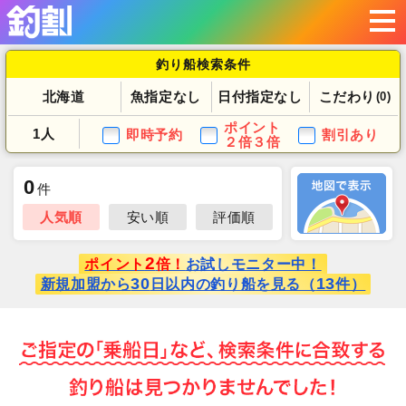
釣り船検索条件
北海道
魚指定なし
日付指定なし
こだわり
(0)
ポイント
1人
即時予約
割引あり
２倍３倍
0
件
人気順
安い順
評価順
2
ポイント
倍！
お試しモニター中！
30
13
新規加盟から
日以内の釣り船を見る（
件）