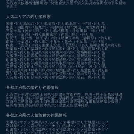
大洗港
大飯港
福浦港
境港中野港
金沢八景平潟
久美浜港
金田漁港
平塚新港
平潟港
人気エリアの釣り船検索
関東×釣り船
関西×釣り船
東海×釣り船
北陸・甲信越×釣り船
中国・四国×釣り船
九州・沖縄×釣り船
北海道・東北×釣り船
三浦半島（神奈川県）×釣り船
相模湾（神奈川県）×釣り船
外房（千葉県）×釣り船
東京湾（神奈川県）×釣り船
駿河湾・遠州灘（静岡県）×釣り船
伊豆半島（静岡県）×釣り船
南房（千葉県）×釣り船
九十九里・銚子（千葉県）×釣り船
内房（千葉県）×釣り船
東京湾奥（千葉県）×釣り船
神奈川県×釣り船
千葉県×釣り船
福岡県×釣り船
和歌山県×釣り船
兵庫県×釣り船
静岡県×釣り船
茨城県×釣り船
東京都×釣り船
福井県×釣り船
大阪府×釣り船
広島県×釣り船
愛知県×釣り船
新潟県×釣り船
山形県×釣り船
三重県×釣り船
長崎県×釣り船
宮城県×釣り船
京都府×釣り船
沖縄県×釣り船
鳥取県×釣り船
熊本県×釣り船
福島県×釣り船
山口県×釣り船
北海道 ×釣り船
岩手県×釣り船
鹿児島県×釣り船
香川県×釣り船
岡山県×釣り船
愛媛県×釣り船
高知県×釣り船
富山県×釣り船
佐賀県×釣り船
埼玉県×釣り船
大分県×釣り船
島根県×釣り船
徳島県×釣り船
石川県×釣り船
各都道府県の船釣り釣果情報
北海道
岩手県
宮城県
山形県
福島県
東京都
神奈川県
埼玉県
千葉県
茨城県
新潟県
富山県
石川県
福井県
愛知県
静岡県
三重県
大阪府
兵庫県
和歌山県
京都府
広島県
岡山県
山口県
鳥取県
島根県
高知県
香川県
徳島県
愛媛県
福岡県
佐賀県
長崎県
熊本県
大分県
鹿児島県
沖縄県
各都道府県の人気魚種の釣果情報
岩手県×マダラ
岩手県×スルメイカ
岩手県×ブリ
宮城県×ヒラメ
宮城県×マアジ
宮城県×アイナメ
山形県×マアジ
山形県×マダイ
山形県×キジハタ
福島県×マダイ
福島県×ヒラメ
福島県×チダイ
茨城県×マダイ
茨城県×ブリ
茨城県×ヒラメ
埼玉県×サワラ