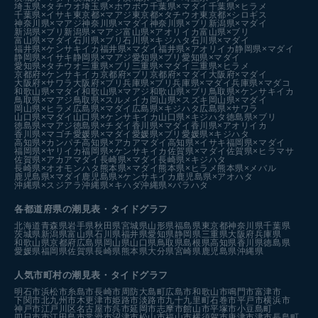
埼玉県×タチウオ
埼玉県×ホウボウ
千葉県×マダイ
千葉県×ヒラメ
千葉県×イサキ
東京都×マアジ
東京都×タチウオ
東京都×シロギス
神奈川県×マアジ
神奈川県×マダイ
神奈川県×ブリ
新潟県×マダイ
新潟県×ブリ
新潟県×マアジ
富山県×アオリイカ
富山県×ブリ
富山県×マダイ
石川県×ブリ
石川県×キジハタ
石川県×マダイ
福井県×ケンサキイカ
福井県×マダイ
福井県×アオリイカ
静岡県×マダイ
静岡県×イサキ
静岡県×マアジ
愛知県×ブリ
愛知県×マダイ
愛知県×タチウオ
三重県×ブリ
三重県×マダイ
三重県×ヒラメ
京都府×ケンサキイカ
京都府×ブリ
京都府×マダイ
大阪府×マダイ
大阪府×サワラ
大阪府×ブリ
兵庫県×ブリ
兵庫県×マダイ
兵庫県×マダコ
和歌山県×マダイ
和歌山県×マアジ
和歌山県×ブリ
鳥取県×ケンサキイカ
鳥取県×マアジ
鳥取県×スルメイカ
岡山県×スズキ
岡山県×マダイ
岡山県×ヒラメ
広島県×マダイ
広島県×キジハタ
広島県×サワラ
山口県×マダイ
山口県×ケンサキイカ
山口県×キジハタ
徳島県×ブリ
徳島県×マアジ
徳島県×チダイ
香川県×マダイ
香川県×アオリイカ
香川県×マゴチ
愛媛県×マダイ
愛媛県×ブリ
愛媛県×キジハタ
高知県×カンパチ
高知県×アカアマダイ
高知県×イサキ
福岡県×マダイ
福岡県×ヤリイカ
福岡県×ケンサキイカ
佐賀県×マダイ
佐賀県×ヒラマサ
佐賀県×アカアマダイ
長崎県×マダイ
長崎県×キジハタ
長崎県×オオモンハタ
熊本県×マダイ
熊本県×ヒラメ
熊本県×メバル
鹿児島県×マダイ
鹿児島県×ケンサキイカ
鹿児島県×アオハタ
沖縄県×スジアラ
沖縄県×キハダ
沖縄県×バラハタ
各都道府県の潮見表
・タイドグラフ
北海道
青森県
岩手県
秋田県
宮城県
山形県
福島県
東京都
神奈川県
千葉県
茨城県
新潟県
富山県
石川県
福井県
愛知県
静岡県
三重県
大阪府
兵庫県
和歌山県
京都府
広島県
岡山県
山口県
鳥取県
島根県
高知県
香川県
徳島県
愛媛県
福岡県
佐賀県
長崎県
熊本県
大分県
宮崎県
鹿児島県
沖縄県
人気市町村の潮見表・タイドグラフ
明石市
浜松市
糸島市
長崎市
周防大島町
広島市
和歌山市
鳴門市
富津市
下関市
北九州市
木更津市
姫路市
淡路市
九十九里町
石巻市
平戸市
横浜市
神戸市
江戸川区
名古屋市
呉市
延岡市
志摩市
館山市
平塚市
小豆島町
四日市市
江田島市
常滑市
沼津市
松山市
福山市
横須賀市
唐津市
津市
長島町