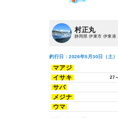
村正丸
静岡県 伊東市 伊東港
釣行日：2026年5月30日（土
マアジ
イサキ
27
サバ
メジナ
ウマ