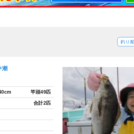
釣り
中潮
40cm
竿頭49匹
合計2匹