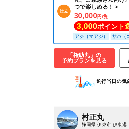
◇貸切釣り体験
釣りプラン＜初
ん、ご家族さん向
つで楽しめる！
「権助丸」の
仕立
30,000
予約プランを見る
円/隻
3,000
ポイン
釣行当日の気
アジ（マアジ）
サ
村正丸
静岡県 伊東市 伊東港