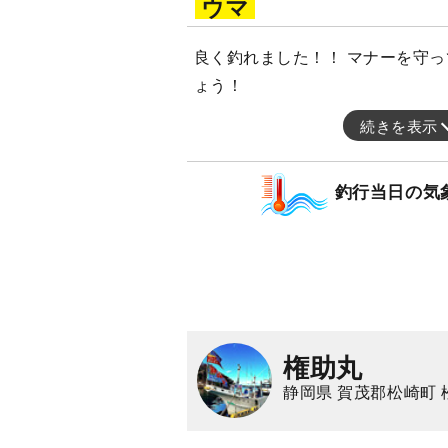
ウマ
良く釣れました！！ マナーを守
ょう！
続きを表示
釣行当日の気
権助丸
静岡県 賀茂郡松崎町 