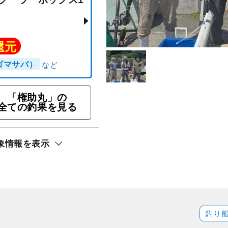
コース◇午前半日◇五目
心者さん、カップルさ
け♪クーラーボックス1
＞
「権助丸」の
全ての釣果を見る
ト還元
象情報を表示
バ（ゴマサバ）
釣り