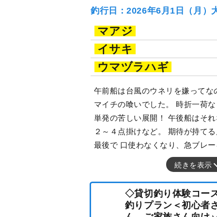
釣行日：2026年6月1日（月）
マアジ
イサキ
ウマヅラハギ
午前船は台風のウネリを嫌ってな
マイチの喰いでした。 時折一荷
単発の苦しい展開！ 午後船はそ
２～４点掛けなど。 期待が持て
最後で 口使わなくなり、急ブレー
続きを表示