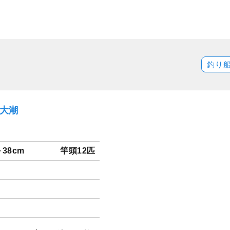
釣り
）大潮
～38cm
竿頭12匹