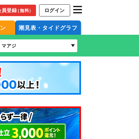
会員登録
ログイン
（無料）
ジン
潮見表・タイドグラフ
マアジ