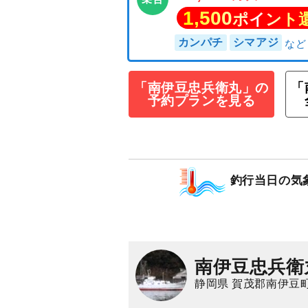
「南伊豆忠兵衛丸」の
「
予約プランを見る
◆銭洲遠征◆プラン
／ルアー釣り31,
36,000
釣行当日の気
円/人
乗合
1,500
ポイン
カンパチ
シマアジ
南伊豆忠兵衛
静岡県 賀茂郡南伊豆町