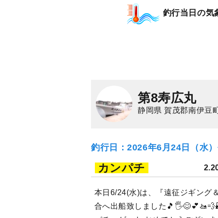
釣行当日の気
第8寿広丸
静岡県 賀茂郡南伊豆町
釣行日：2026年6月24日（水
カンパチ
2.2
本日6/24(水)は、『遠征ジギング
合へ出船致しました🎵🖐😊💕🚤