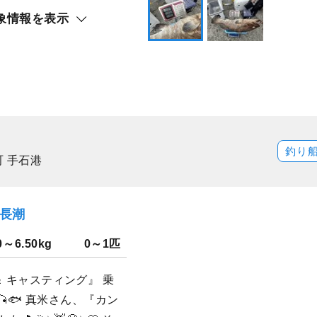
象情報を表示
釣り
 手石港
）長潮
0～6.50kg
0～1匹
＆ キャスティング』 乗
🎣🐟 真米さん、『カン