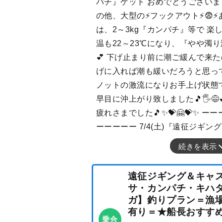
パチ』ゲット おめでとうございました
の他、大型の⚡️フックアウト⚡️😨⚡️あ
は、2～3kg『カンパチ』等で 楽しめま
温も22～23℃になり、『やや濁り潮(
💕 下げ止まり前に潮ご緩んで来
げに入れば潮も緩いだろうと思って
ノットの激流になりお手上げ状態
早目に沖上がり致しました🎵🖐😅
疲れさまでした🎵✨💝🤗💝✨ 
ーーーーー 7/4(土)『遠征ジギン
続きを表示