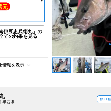
南伊豆忠兵衛丸」の
全ての釣果を見る
 （エサ釣り36,000円
000円）
象情報を表示
ト還元
丸
釣り
 手石港