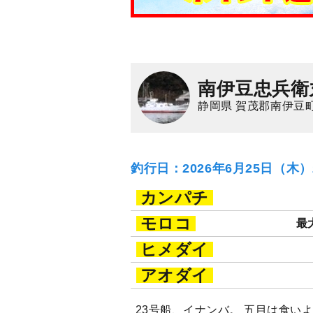
南伊豆忠兵衛
静岡県 賀茂郡南伊豆町
釣行日：2026年6月25日（木
カンパチ
モロコ
最大
ヒメダイ
アオダイ
23号船、イナンバ。 五目は食い