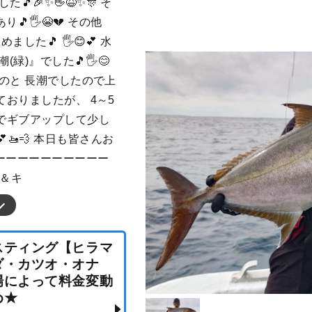
🎉✨👋😆✨🎊 そ
り🎵🖐😭💔 その他
した🎵 🖐😊💕 水
緑)』でした🎵🖐😊
たのと 長潮でしたので上
おりましたが、 4～5
でギブアップして少し
🚤💨 本日も皆さんお
ーーーーーーーーーーーー
グ＆キ