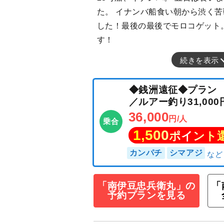
た。 イナンバ船食い朝から渋く
した！最後の最後でモロコゲット
す！
続きを表示
◆銭洲遠征◆プラン
／ルアー釣り31,
36,000
円/人
乗合
1,500
ポイン
「南伊豆忠兵衛丸」の
「
予約プランを見る
カンパチ
シマアジ