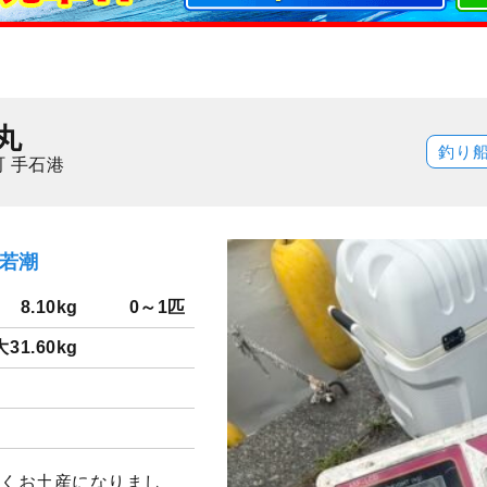
丸
釣り
 手石港
）若潮
8.10kg
0～1匹
31.60kg
よくお土産になりまし