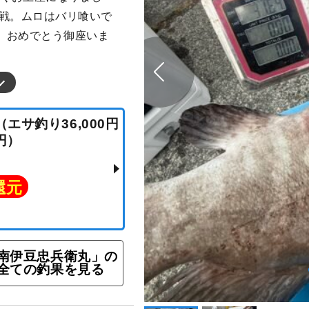
苦戦。ムロはバリ喰いで
。おめでとう御座いま
 （エサ釣り36,000円
000円）
ト還元
南伊豆忠兵衛丸」の
全ての釣果を見る