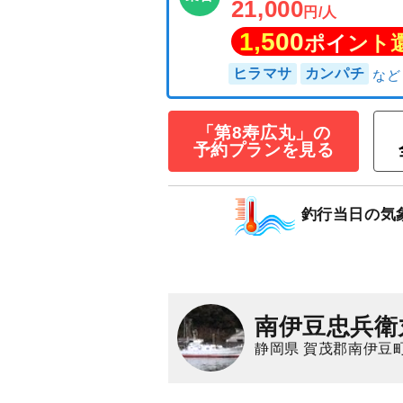
遠征ジギング＆
サ・カンパチ・
ガ】釣りプラン
「第8寿広丸」の
予約プランを見る
有り＝★船長お
乗合
21,000
円/人
1,500
釣行当日の気
ポイン
ヒラマサ
カンパチ
南伊豆忠兵衛
静岡県 賀茂郡南伊豆町