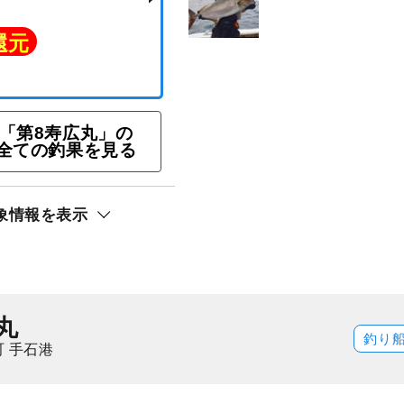
キャスティング【ヒラマ
キハダ・カツオ・オナ
＝漁場によって料金変動
「第8寿広丸」の
全ての釣果を見る
すすめ★
象情報を表示
ト還元
丸
釣り
 手石港