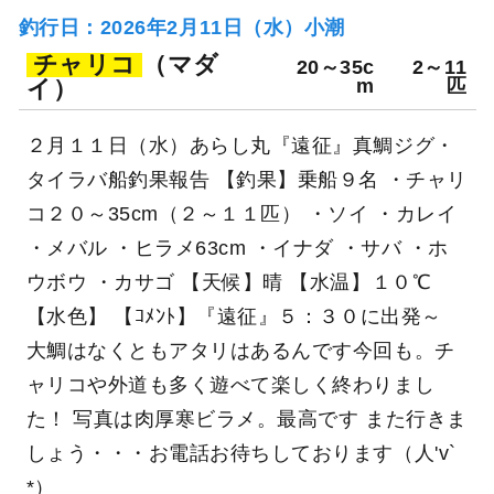
釣行日：2026年2月11日（水）小潮
チャリコ
（マダ
20～35c
2～11
イ）
m
匹
２月１１日（水）あらし丸『遠征』真鯛ジグ・
タイラバ船釣果報告 【釣果】乗船９名 ・チャリ
コ２０～35cm（２～１１匹） ・ソイ ・カレイ
・メバル ・ヒラメ63cm ・イナダ ・サバ ・ホ
ウボウ ・カサゴ 【天候】晴 【水温】１０℃
【水色】 【ｺﾒﾝﾄ】『遠征』５：３０に出発～
大鯛はなくともアタリはあるんです今回も。チ
ャリコや外道も多く遊べて楽しく終わりまし
た！ 写真は肉厚寒ビラメ。最高です また行きま
しょう・・・お電話お待ちしております（人'v`
*）