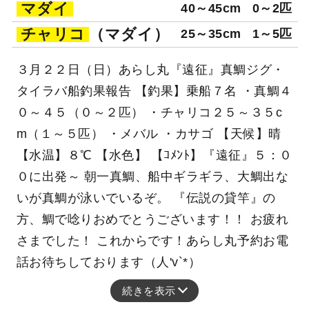
マダイ
40～45cm
0～2匹
チャリコ
（マダイ）
25～35cm
1～5匹
３月２２日（日）あらし丸『遠征』真鯛ジグ・
タイラバ船釣果報告 【釣果】乗船７名 ・真鯛４
０～４５（０～２匹） ・チャリコ２５～３５c
m（１～５匹） ・メバル ・カサゴ 【天候】晴
【水温】８℃ 【水色】 【ｺﾒﾝﾄ】『遠征』５：０
０に出発～ 朝一真鯛、船中ギラギラ、大鯛出な
いが真鯛が泳いでいるぞ。 『伝説の貸竿』の
方、鯛で唸りおめでとうございます！！ お疲れ
さまでした！ これからです！あらし丸予約お電
話お待ちしております（人'v`*）
続きを表示