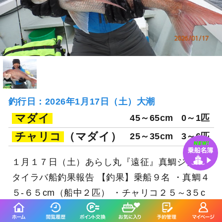
釣行日：2026年1月17日（土）大潮
マダイ
45～65cm
0～1匹
チャリコ
（マダイ）
25～35cm
3～6匹
１月１７日（土）あらし丸『遠征』真鯛ジグ・
タイラバ船釣果報告 【釣果】乗船９名 ・真鯛４
５-６５cm（船中２匹） ・チャリコ２５～3５c
m（船中４０匹位）３～６匹 ・ワラサ ・イナダ