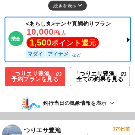
続きを表示
<あらし丸>テンヤ真鯛釣りプラン
10,000
円/人
乗合
1,500
ポイント還元
マダイ
アイナメ
「つりエサ豊漁」の
「つりエサ豊漁」の
予約プランを見る
全ての釣果を見る
釣行当日の気象情報を表示
179日前
つりエサ豊漁