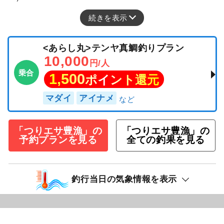
続きを表示
<あらし丸>テンヤ真鯛釣りプラン
10,000
円/人
乗合
1,500
ポイント還元
マダイ
アイナメ
「つりエサ豊漁」の
「つりエサ豊漁」の
予約プランを見る
全ての釣果を見る
釣行当日の気象情報を表示