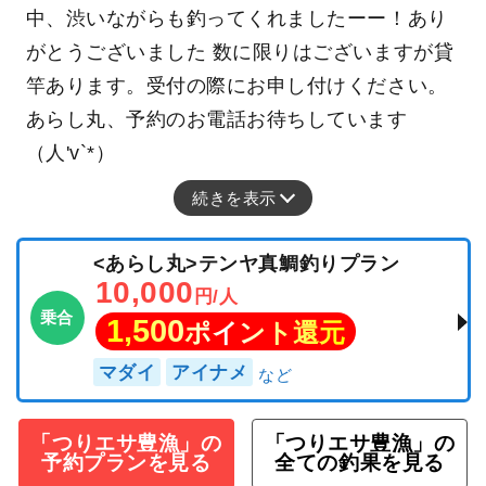
中、渋いながらも釣ってくれましたーー！あり
がとうございました 数に限りはございますが貸
竿あります。受付の際にお申し付けください。
あらし丸、予約のお電話お待ちしています
（人'v`*）
続きを表示
<あらし丸>テンヤ真鯛釣りプラン
10,000
円/人
乗合
1,500
ポイント還元
マダイ
アイナメ
「つりエサ豊漁」の
「つりエサ豊漁」の
予約プランを見る
全ての釣果を見る