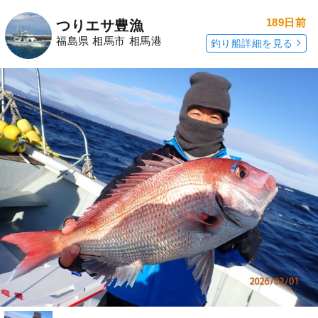
189日前
つりエサ豊漁
福島県 相馬市 相馬港
釣り船詳細を見る