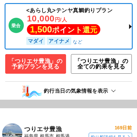
<あらし丸>テンヤ真鯛釣りプラン
10,000
円/人
乗合
1,500
ポイント還元
マダイ
アイナメ
「つりエサ豊漁」の
「つりエサ豊漁」の
予約プランを見る
全ての釣果を見る
釣行当日の気象情報を表示
169日前
つりエサ豊漁
福島県 相馬市 相馬港
釣り船詳細を見る