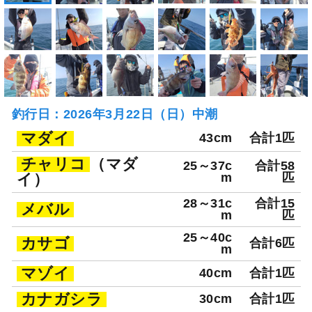
釣行日：2026年3月22日（日）中潮
マダイ
43cm
合計1匹
チャリコ
（マダ
25～37c
合計58
イ）
m
匹
28～31c
合計15
メバル
m
匹
25～40c
カサゴ
合計6匹
m
マゾイ
40cm
合計1匹
カナガシラ
30cm
合計1匹