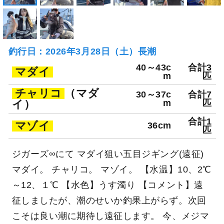
釣行日：2026年3月28日（土）長潮
40～43c
合計3
マダイ
m
匹
チャリコ
（マダ
30～37c
合計7
イ）
m
匹
合計1
マゾイ
36cm
匹
ジガーズ∞にて マダイ狙い五目ジギング(遠征)
マダイ。 チャリコ。 マゾイ。 【水温】10、2℃
～12、１℃ 【水色】うす濁り 【コメント】遠
征しましたが、潮のせいか釣果上がらず。次回
こそは良い潮に期待し遠征します。 今、メジマ