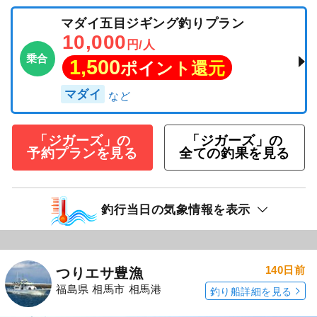
マダイ五目ジギング釣りプラン
10,000
円/人
乗合
1,500
ポイント還元
マダイ
「ジガーズ」の
「ジガーズ」の
予約プランを見る
全ての釣果を見る
釣行当日の気象情報を表示
140日前
つりエサ豊漁
福島県 相馬市 相馬港
釣り船詳細を見る