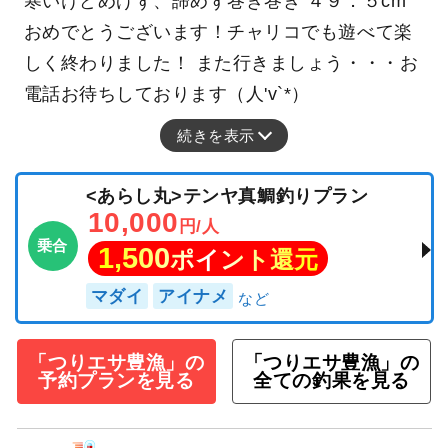
寒いけどめげず、諦めず巻き巻き ４９．５cm
おめでとうございます！チャリコでも遊べて楽
しく終わりました！ また行きましょう・・・お
電話お待ちしております（人'v`*）
続きを表示
<あらし丸>テンヤ真鯛釣りプラン
10,000
円/人
乗合
1,500
ポイント還元
マダイ
アイナメ
「つりエサ豊漁」の
「つりエサ豊漁」の
予約プランを見る
全ての釣果を見る