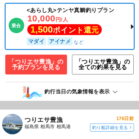
<あらし丸>テンヤ真鯛釣りプラン
10,000
円/人
乗合
1,500
ポイント還元
マダイ
アイナメ
「つりエサ豊漁」の
「つりエサ豊漁」の
予約プランを見る
全ての釣果を見る
釣行当日の気象情報を表示
176日前
つりエサ豊漁
福島県 相馬市 相馬港
釣り船詳細を見る