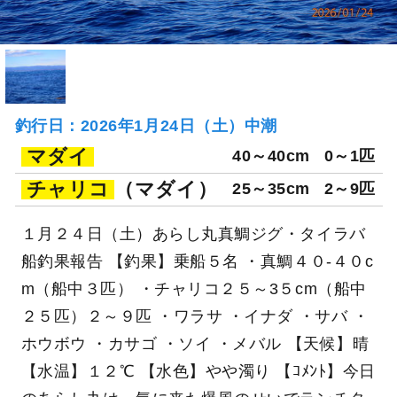
釣行日：2026年1月24日（土）中潮
マダイ
40～40cm
0～1匹
チャリコ
（マダイ）
25～35cm
2～9匹
１月２４日（土）あらし丸真鯛ジグ・タイラバ
船釣果報告 【釣果】乗船５名 ・真鯛４０-４０c
m（船中３匹） ・チャリコ２５～3５cm（船中
２５匹）２～９匹 ・ワラサ ・イナダ ・サバ ・
ホウボウ ・カサゴ ・ソイ ・メバル 【天候】晴
【水温】１２℃ 【水色】やや濁り 【ｺﾒﾝﾄ】今日