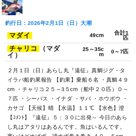
釣行日：2026年2月1日（日）大潮
合計1
マダイ
49cm
匹
チャリコ
（マダ
25～35c
0～7匹
イ）
m
２月１日（日）あらし丸『遠征』真鯛ジグ・タ
イラバ船釣果報告 【釣果】乗船６名 ・真鯛４９
cm ・チャリコ２５～3５cm（船中２０匹）０～
７匹 ・シーバス ・イナダ ・サバ ・ホウボウ ・
カサゴ 【天候】晴 【水温】１１℃ 【水色】澄
【ｺﾒﾝﾄ】『遠征』５：３０に出発～ 今日のあら
し丸はアタリはあるんです。魚はいるんです。