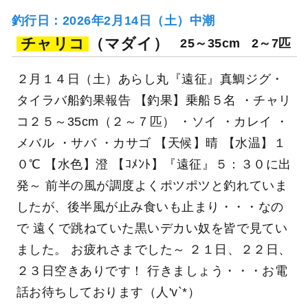
釣行日：2026年2月14日（土）中潮
チャリコ
（マダイ）
25～35cm
2～7匹
２月１４日（土）あらし丸『遠征』真鯛ジグ・
タイラバ船釣果報告 【釣果】乗船５名 ・チャリ
コ２５～35cm（２～７匹） ・ソイ ・カレイ ・
メバル ・サバ ・カサゴ 【天候】晴 【水温】１
０℃ 【水色】澄 【ｺﾒﾝﾄ】『遠征』５：３０に出
発～ 前半の風が調度よくポツポツと釣れていま
したが、後半風が止み食いも止まり・・・なの
で 遠くで跳ねていた黒いデカい奴を皆で見てい
ました。 お疲れさまでした～ ２１日、２２日、
２３日空きありです！ 行きましょう・・・お電
話お待ちしております（人'v`*）