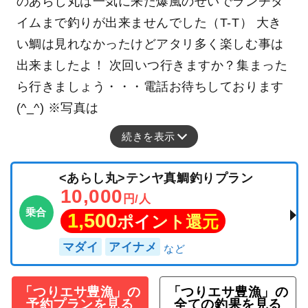
のあらし丸は一気に来た爆風のせいでランチタ
イムまで釣りが出来ませんでした（T-T） 大き
い鯛は見れなかったけどアタリ多く楽しむ事は
出来ましたよ！ 次回いつ行きますか？集まった
ら行きましょう・・・電話お待ちしております
(^_^) ※写真は
続きを表示
<あらし丸>テンヤ真鯛釣りプラン
10,000
円/人
乗合
1,500
ポイント還元
マダイ
アイナメ
「つりエサ豊漁」の
「つりエサ豊漁」の
予約プランを見る
全ての釣果を見る