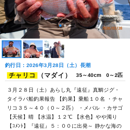
釣行日：2026年3月28日（土）長潮
チャリコ
（マダイ）
35～40cm
0～2匹
３月２８日（土）あらし丸『遠征』真鯛ジグ・
タイラバ船釣果報告 【釣果】乗船１０名 ・チャ
リコ３５～４０（０～２匹） ・メバル ・カサゴ
【天候】晴 【水温】１２℃ 【水色】やや濁り
【ｺﾒﾝﾄ】『遠征』５：００に出発～ 静かな海の