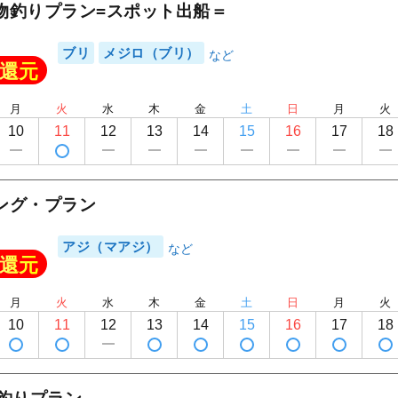
物釣りプラン=スポット出船＝
ブリ
メジロ（ブリ）
還元
月
火
水
木
金
土
日
月
火
10
11
12
13
14
15
16
17
18
ング・プラン
アジ（マアジ）
還元
月
火
水
木
金
土
日
月
火
10
11
12
13
14
15
16
17
18