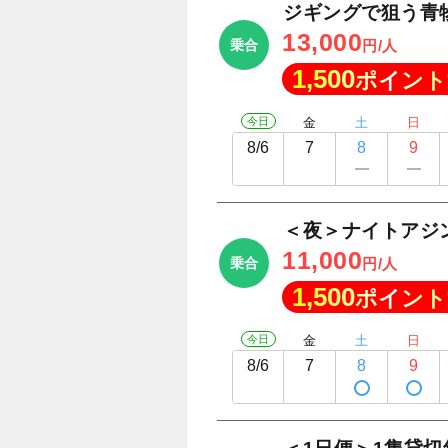
ジギングで狙う青
13,000
乗合
円/人
1,500
ポイント
今日
金
土
日
8/6
7
8
9
＜夜＞ナイトアジ
11,000
乗合
円/人
1,500
ポイント
今日
金
土
日
8/6
7
8
9