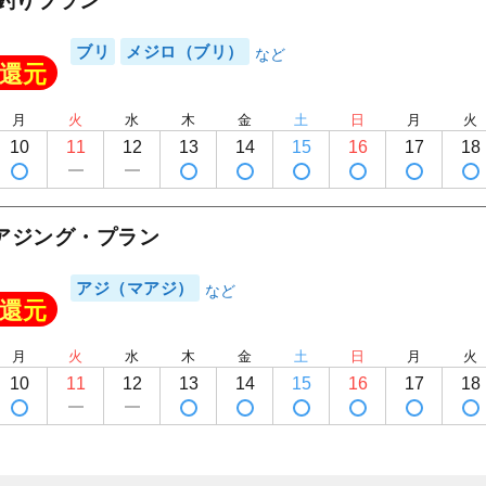
切釣りプラン
1
/
20
ブリ
メジロ（ブリ）
還元
月
火
水
木
金
土
日
月
火
10
11
12
13
14
15
16
17
18
アジング・プラン
アジ（マアジ）
還元
月
火
水
木
金
土
日
月
火
10
11
12
13
14
15
16
17
18