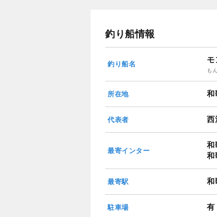
釣り船情報
モ
釣り船名
も
和
所在地
西
代表者
和
最寄インター
和
和
最寄駅
有
駐車場