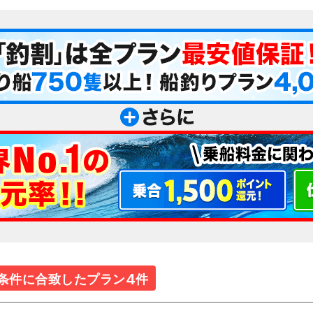
4
条件に合致したプラン
件