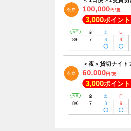
＜1日便＞1隻貸
100,000
仕立
円/隻
3,000
ポイント
今日
金
土
日
8/6
7
8
9
＜夜＞貸切ナイト
60,000
仕立
円/隻
3,000
ポイント
今日
金
土
日
8/6
7
8
9