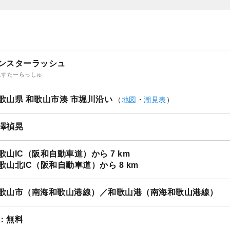
ンスターラッシュ
んすたーらっしゅ
歌山県 和歌山市湊 市堀川沿い
（
地図
・
潮見表
）
澤禎晃
歌山IC（阪和自動車道）から 7 km
歌山北IC（阪和自動車道）から 8 km
歌山市（南海和歌山港線）／和歌山港（南海和歌山港線）
：無料