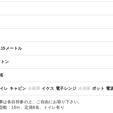
6.15メートル
.7トン
4名
イレ
キャビン
冷蔵庫
イケス
電子レンジ
冷凍庫
ポット
電源
事は各自持参の上、ご自由にお取り下さい。
型船：10ｍ、定員8名、トイレ有り