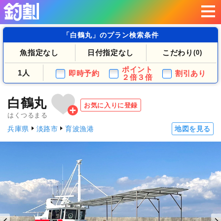
「白鶴丸」のプラン検索条件
魚指定なし
日付指定なし
こだわり
(0)
ポイント
1人
即時予約
割引あり
２倍３倍
白鶴丸
お気に入りに登録
はくつるまる
兵庫県
淡路市
育波漁港
地図を見る