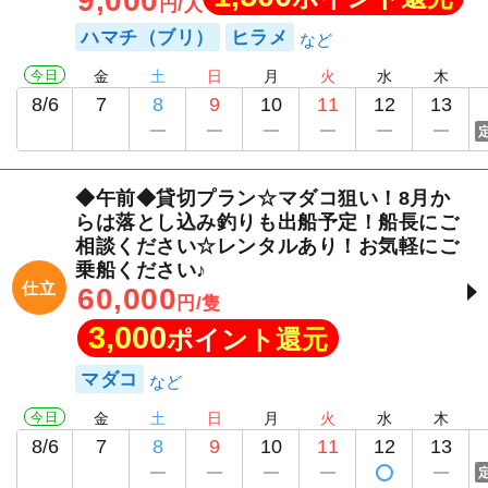
9,000
円/人
ハマチ（ブリ）
ヒラメ
今日
金
土
日
月
火
水
木
8/6
7
8
9
10
11
12
13
◆午前◆貸切プラン☆マダコ狙い！8月か
らは落とし込み釣りも出船予定！船長にご
相談ください☆レンタルあり！お気軽にご
乗船ください♪
仕立
60,000
円/隻
3,000
ポイント還元
マダコ
今日
金
土
日
月
火
水
木
8/6
7
8
9
10
11
12
13