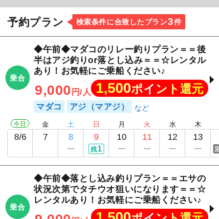
3
予約プラン
検索条件に合致したプラン
件
◆午前◆マダコのリレー釣りプラン＝＝後
半はアジ釣りor落とし込み＝＝☆レンタル
あり！お気軽にご乗船ください♪
乗合
1,500
ポイント還元
9,000
円/人
マダコ
アジ（マアジ）
今日
金
土
日
月
火
水
木
8/6
7
8
9
10
11
12
13
1
残
◆午前◆落とし込み釣りプラン＝＝エサの
状況次第でタチウオ狙いになります＝＝☆
レンタルあり！お気軽にご乗船ください♪
乗合
1,500
ポイント還元