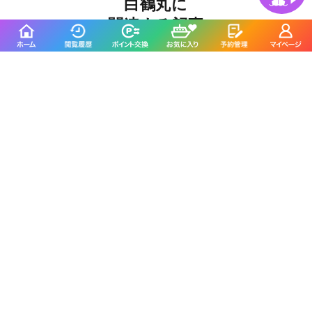
白鶴丸に
関連する記事
船釣りマガジン
【釣果速報】兵庫県白鶴丸で
マダコ乗り乗り！強風でも好
調で竿頭15匹ゲット！サイズ
も良型で今が釣りドキ！
釣割のSNSをフォローする