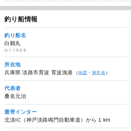
釣り船情報
釣り船名
白鶴丸
はくつるまる
所在地
兵庫県 淡路市育波 育波漁港
（
地図
・
潮見表
）
代表者
桑名元治
最寄インター
北淡IC（神戸淡路鳴門自動車道）から 1 km