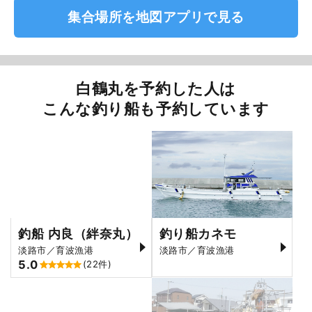
集合場所を地図アプリで見る
白鶴丸を予約した人は
こんな釣り船も予約しています
釣船 内良（絆奈丸）
釣り船カネモ
淡路市／育波漁港
淡路市／育波漁港
5.0
(22件)