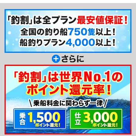
折々の釣りをお楽しみください。
釣り船からのメッセージ
令和3年、淡路島の育波漁港より新造船白鶴丸と
共に産声をあげた釣り船白鶴丸です。現役漁師とし
て、普段はシラス漁・イカナゴ漁を本業としており
ますので、長年漁で培った経験を活かして、お客様
が楽しい一日をお過ごし頂けますように、安全第一
をモットーに、微力ながら全力でサポートさせて貰
います。