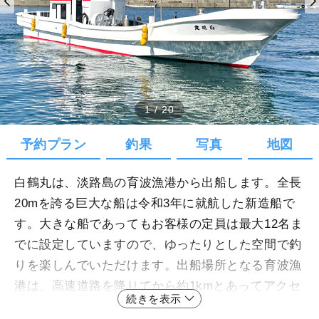
1
/
20
予約プラン
釣果
写真
地図
白鶴丸は、淡路島の育波漁港から出船します。全長
20mを誇る巨大な船は令和3年に就航した新造船で
す。大きな船であってもお客様の定員は最大12名ま
でに設定していますので、ゆったりとした空間で釣
りを楽しんでいただけます。出船場所となる育波漁
港は、高速道路を降りてから約1kmとあってアクセ
続きを表示
スも良好です。播磨灘、明石海峡、淡路沖の四季