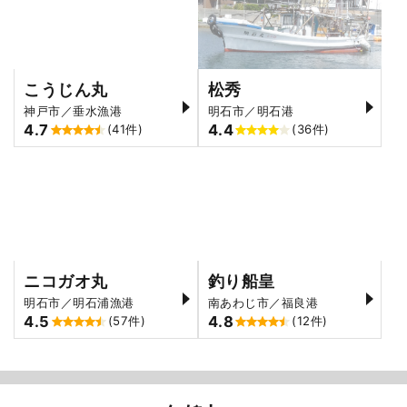
こうじん丸
松秀
神戸市／垂水漁港
明石市／明石港
4.7
4.4
(41件)
(36件)
ニコガオ丸
釣り船皇
明石市／明石浦漁港
南あわじ市／福良港
4.5
4.8
(57件)
(12件)