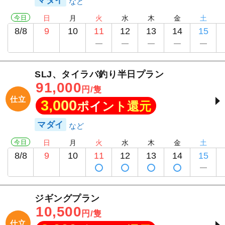
マダイ
今日
日
月
火
水
木
金
土
8/8
9
10
11
12
13
14
15
SLJ、タイラバ釣り半日プラン
91,000
円/隻
仕立
3,000
ポイント還元
マダイ
今日
日
月
火
水
木
金
土
8/8
9
10
11
12
13
14
15
ジギングプラン
10,500
円/隻
仕立