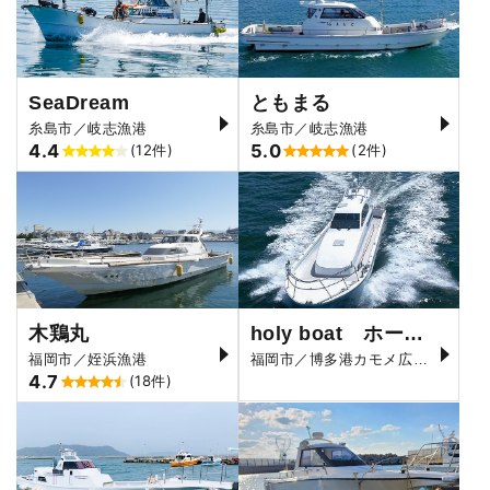
SeaDream
ともまる
糸島市／岐志漁港
糸島市／岐志漁港
4.4
5.0
(12件)
(2件)
木鶏丸
holy boat ホーリーボート
福岡市／姪浜漁港
福岡市／博多港カモメ広場前
4.7
(18件)