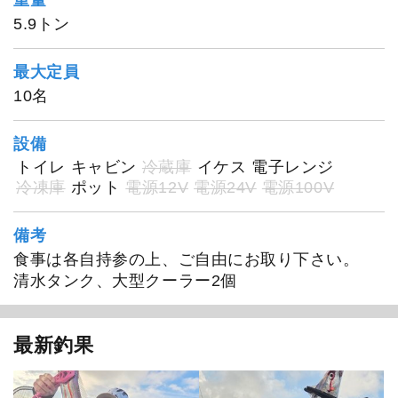
5.9トン
最大定員
10名
設備
トイレ
キャビン
冷蔵庫
イケス
電子レンジ
冷凍庫
ポット
電源12V
電源24V
電源100V
備考
食事は各自持参の上、ご自由にお取り下さい。
Gate
清水タンク、大型クーラー2個
最新釣果