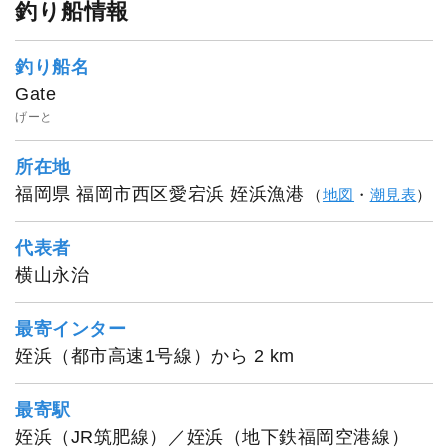
釣り船情報
釣り船名
Gate
げーと
所在地
福岡県 福岡市西区愛宕浜 姪浜漁港
（
地図
・
潮見表
）
代表者
横山永治
最寄インター
姪浜（都市高速1号線）から 2 km
最寄駅
姪浜（JR筑肥線）／姪浜（地下鉄福岡空港線）