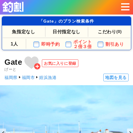
「Gate」のプラン検索条件
魚指定なし
日付指定なし
こだわり
(0)
ポイント
1人
即時予約
割引あり
２倍３倍
Gate
お気に入りに登録
げーと
福岡県
福岡市
姪浜漁港
地図を見る