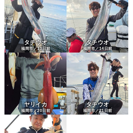
タチウオ
タチウオ
13
14
福岡市／
日前
福岡市／
日前
ヤリイカ
タチウオ
20
21
福岡市／
日前
福岡市／
日前