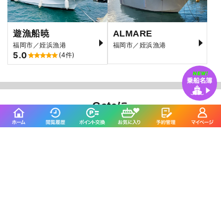
遊漁船暁
ALMARE
福岡市／姪浜漁港
福岡市／姪浜漁港
5.0
(4件)
Gateに
よくいただくご質問
駅からの送迎はありますか？
申し訳ございません。当船では送迎は行っておりませ
んのでご了承ください。
出船時間のどれくらい前に行けば良いですか？
30分前にはお越しください。また初めてお越しいただ