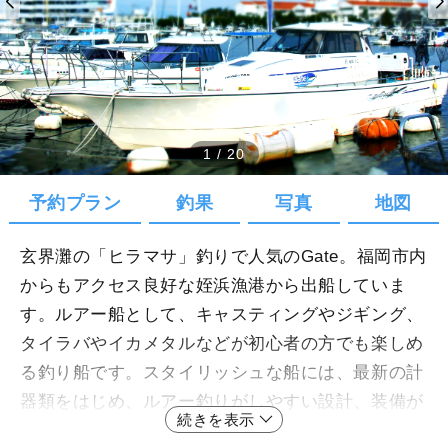
1
/
20
予約プラン
釣果
写真
地図
玄界灘の「ヒラマサ」釣りで人気のGate。福岡市内
からもアクセス良好な姪浜漁港から出船していま
す。ルアー船として、キャスティングやジギング、
タイラバやイカメタルなどが初心者の方でも楽しめ
る釣り船です。スタイリッシュな船には、最新の計
器類をはじめ、ルアー釣りがしやすい設計、装備が
続きを表示
ふんだんに盛り込まれています。釣り場は、近海の