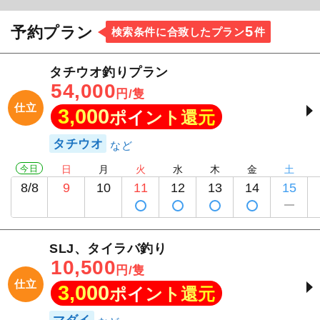
5
予約プラン
検索条件に合致したプラン
件
タチウオ釣りプラン
54,000
円/隻
仕立
3,000
ポイント還元
タチウオ
今日
日
月
火
水
木
金
土
8/8
9
10
11
12
13
14
15
SLJ、タイラバ釣り
10,500
円/隻
仕立
3,000
ポイント還元