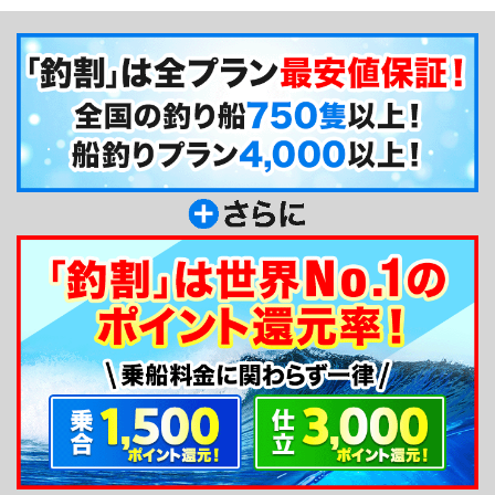
玄界灘周辺や小呂島周辺から、壱岐、沖ノ島、遠く
は七里ヶ曽根までです。
釣り船からのメッセージ
皆様に喜ばれるFishingGuideを目指し、釣り船
「Gate」を始動しました。 当船では釣果も大切で
すが、釣りを通じて人との交流も大事にしたいと考
えております。乗船者様同士、釣りを通じて楽しい
一日を過ごせる遊漁船をモットーに全力でサポート
させていただきます。どうぞ宜しくお願いしま
す！