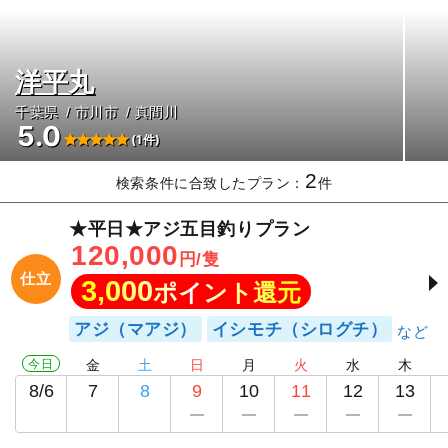
洋平丸
千葉県
市川市
真間川
5.0
(1件)
2
検索条件に合致したプラン：
件
★平日★アジ五目釣りプラン
120,000
円/隻
仕立
3,000
ポイント還元
アジ（マアジ）
イシモチ（シログチ）
今日
金
土
日
月
火
水
木
8/6
7
8
9
10
11
12
13