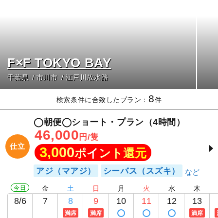
F×F TOKYO BAY
千葉県
市川市
江戸川放水路
8
検索条件に合致したプラン：
件
◯朝便◯ショート・プラン（4時間）
46,000
円/隻
仕立
3,000
ポイント還元
アジ（マアジ）
シーバス（スズキ）
今日
金
土
日
月
火
水
木
8/6
7
8
9
10
11
12
13
満席
満席
満席