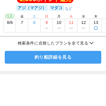
アジ（マアジ）
マダコ
今日
金
土
日
月
火
水
木
8/6
7
8
9
10
11
12
13
検索条件に合致したプランを全て見る
釣り船詳細を見る