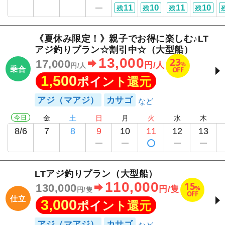
11
10
11
10
残
残
残
残
《夏休み限定！》親子でお得に楽しむ♪LT
アジ釣りプラン☆割引中☆（大型船）
13,000
23
17,000
%
円/人
円/人
乗合
OFF
1,500
ポイント還元
アジ（マアジ）
カサゴ
今日
金
土
日
月
火
水
木
8/6
7
8
9
10
11
12
13
LTアジ釣りプラン（大型船）
110,000
15
130,000
%
円/隻
円/隻
OFF
仕立
3,000
ポイント還元
アジ（マアジ）
カサゴ