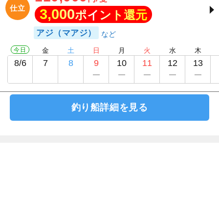
仕立
3,000
ポイント還元
アジ（マアジ）
今日
金
土
日
月
火
水
木
8/6
7
8
9
10
11
12
13
釣り船詳細を見る