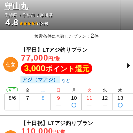
守山丸
千葉県
千葉市
寒川港
4.8
(5件)
2
検索条件に合致したプラン：
件
【平日】LTアジ釣りプラン
77,000
円/隻
仕立
3,000
ポイント還元
アジ（マアジ）
今日
金
土
日
月
火
水
木
8/6
7
8
9
10
11
12
13
【土日祝】LTアジ釣りプラン
110,000
円/隻