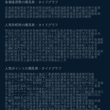
各都道府県の潮見表
・タイドグラフ
北海道
青森県
岩手県
秋田県
宮城県
山形県
福島県
東京都
神奈川県
千葉県
茨城県
新潟県
富山県
石川県
福井県
愛知県
静岡県
三重県
大阪府
兵庫県
和歌山県
京都府
広島県
岡山県
山口県
鳥取県
島根県
高知県
香川県
徳島県
愛媛県
福岡県
佐賀県
長崎県
熊本県
大分県
宮崎県
鹿児島県
沖縄県
人気市町村の潮見表・タイドグラフ
明石市
浜松市
糸島市
長崎市
周防大島町
広島市
和歌山市
鳴門市
富津市
下関市
北九州市
木更津市
姫路市
九十九里町
淡路市
石巻市
平戸市
横浜市
神戸市
江戸川区
名古屋市
呉市
延岡市
志摩市
館山市
平塚市
四日市市
小豆島町
江田島市
常滑市
沼津市
松山市
福山市
横須賀市
唐津市
津市
長島町
佐世保市
茅ヶ崎市
浦安市
宮古島市
伊勢市
伊万里市
天草市
今治市
南知多町
勝浦市
南伊勢町
浜田市
五島市
大洗町
上天草市
芦北町
愛南町
いわき市
大磯町
長門市
千葉市
焼津市
亘理町
境港市
田原市
臼杵市
鈴鹿市
西尾市
恩納村
銚子市
仙台市
八戸市
芦屋町
光市
舞鶴市
行橋市
碧南市
西海市
高松市
葉山町
徳之島町
気仙沼市
市川市
廿日市市
桑名市
福岡市
赤穂市
屋久島町
苫小牧市
玉名市
糸魚川市
川崎市
尾鷲市
柳井市
宇土市
加古川市
宗像市
諫早市
西宮市
上越市
倉敷市
出水市
南あわじ市
人気ポイントの潮見表・タイドグラフ
若洲海浜公園
本牧海釣り施設
三番瀬
鹿島港
横浜
舞阪漁港
那珂湊港
豊浜漁港
宇野港
小名浜港
貝塚人工島
加太漁港
大津港
葛西海浜公園
アジュール舞子
野島公園
閖上港
福田港
須磨海岸
清水港
旧江戸川河口
新舞子マリンパーク
相馬港
三池港
東扇島西公園
三浦海岸
南芦屋浜
二見港
片貝漁港
平和島ボートレース場
野北漁港
相模川河口
大洗マリーナ
若松
大蔵海岸
玉島Ｅ地区
碧南海釣り広場
波崎新漁港
木曽川河口
呼子港
八景島マリーナ
ふれーゆ裏
飯岡漁港
羽田
日立港
大黒海づり施設
豊川河口
千葉ポートパーク
関門橋
名護漁港
御前崎港
師崎港
天神崎
阿武隈川河口
海の公園
検見川堤防
筑後川昇開橋
室見川河口
敦賀新港
横須賀
平磯海づり公園
牛窓港
垂水漁港
本渡港
明石港
鳥取港
東幡豆漁港
佐伯港
田ノ浦漁港
仙台漁港
津名港
豊橋
大磯港
神戸空港親水護岸
木更津港
武庫川一文字
新宮漁港
吉野川河口
三角西港
洲本港
千葉港
城ヶ島公園
小島漁港
吹上浜
三崎漁港
妻鹿漁港
熊本新港
館山港
牛深
宇品波止場公園