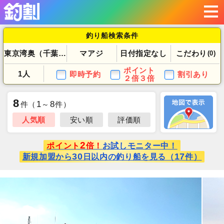
釣り船検索条件
東京湾奥（千葉県）
マアジ
日付指定なし
こだわり
(0)
ポイント
1人
即時予約
割引あり
２倍３倍
8
1
8
件
（
～
件）
人気順
安い順
評価順
2
ポイント
倍！
お試しモニター中！
30
17
新規加盟から
日以内の釣り船を見る（
件）