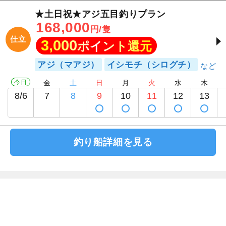
★土日祝★アジ五目釣りプラン
168,000
円/隻
仕立
3,000
ポイント還元
アジ（マアジ）
イシモチ（シログチ）
今日
金
土
日
月
火
水
木
8/6
7
8
9
10
11
12
13
釣り船詳細を見る