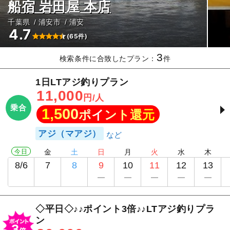
船宿 岩田屋 本店
千葉県
浦安市
浦安
4.7
(65件)
3
検索条件に合致したプラン：
件
1日LTアジ釣りプラン
11,000
円/人
乗合
1,500
ポイント還元
アジ（マアジ）
今日
金
土
日
月
火
水
木
8/6
7
8
9
10
11
12
13
◇平日◇♪♪ポイント3倍♪♪LTアジ釣りプラ
ン