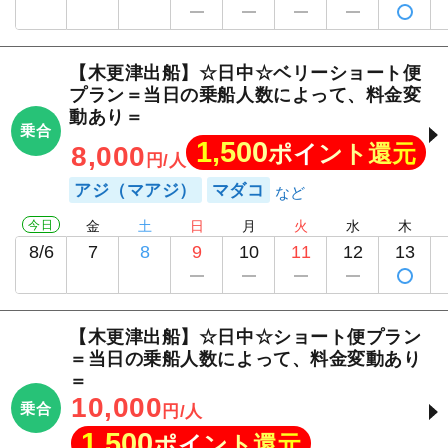
【木更津出船】☆日中☆ベリーショート便
プラン＝当日の乗船人数によって、料金変
動あり＝
乗合
1,500
ポイント還元
8,000
円/人
アジ（マアジ）
マダコ
今日
金
土
日
月
火
水
木
8/6
7
8
9
10
11
12
13
【木更津出船】☆日中☆ショート便プラン
＝当日の乗船人数によって、料金変動あり
＝
10,000
乗合
円/人
1,500
ポイント還元