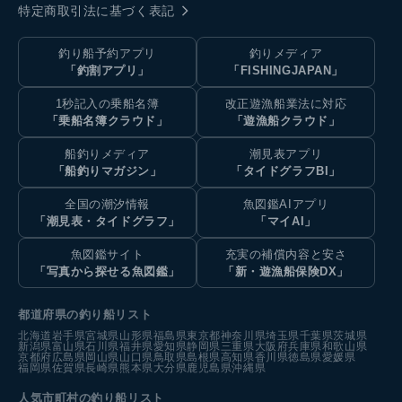
特定商取引法に基づく表記
釣り船予約アプリ
釣りメディア
「釣割アプリ」
「FISHINGJAPAN」
1秒記入の乗船名簿
改正遊漁船業法に対応
「乗船名簿クラウド」
「遊漁船クラウド」
船釣りメディア
潮見表アプリ
「船釣りマガジン」
「タイドグラフBI」
全国の潮汐情報
魚図鑑AIアプリ
「潮見表・タイドグラフ」
「マイAI」
魚図鑑サイト
充実の補償内容と安さ
「写真から探せる魚図鑑」
「新・遊漁船保険DX」
都道府県の釣り船リスト
北海道
岩手県
宮城県
山形県
福島県
東京都
神奈川県
埼玉県
千葉県
茨城県
新潟県
富山県
石川県
福井県
愛知県
静岡県
三重県
大阪府
兵庫県
和歌山県
京都府
広島県
岡山県
山口県
鳥取県
島根県
高知県
香川県
徳島県
愛媛県
福岡県
佐賀県
長崎県
熊本県
大分県
鹿児島県
沖縄県
人気市町村の釣り船リスト