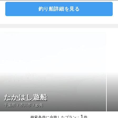
釣り船詳細を見る
たかはし遊船
千葉県
市川市
妙典
1
検索条件に合致したプラン：
件