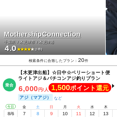
MothershipConnection
千葉県
木更津市
木更津港
4.0
(1件)
20
検索条件に合致したプラン：
件
【木更津出船】☆日中☆ベリーショート便
ライトアジ＆バチコンアジ釣りプラン
乗合
1,500
ポイント還元
6,000
円/人
アジ（マアジ）
今日
金
土
日
月
火
水
木
8/6
7
8
9
10
11
12
13