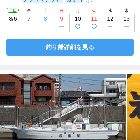
今日
金
土
日
月
火
水
木
8/6
7
8
9
10
11
12
13
釣り船詳細を見る