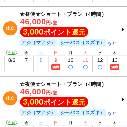
★昼便★ショート・プラン（4時間）
46,000
円/隻
仕立
3,000
ポイント還元
アジ（マアジ）
シーバス（スズキ）
今日
金
土
日
月
火
水
木
8/6
7
8
9
10
11
12
13
満席
満席
☆夜便☆ショート・プラン（4時間）
46,000
円/隻
仕立
3,000
ポイント還元
アジ（マアジ）
シーバス（スズキ）
今日
金
土
日
月
火
水
木