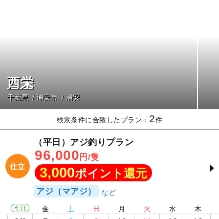
西栄
千葉県
浦安市
浦安
2
検索条件に合致したプラン：
件
（平日）アジ釣りプラン
96,000
円/隻
仕立
3,000
ポイント還元
アジ（マアジ）
今日
金
土
日
月
火
水
木