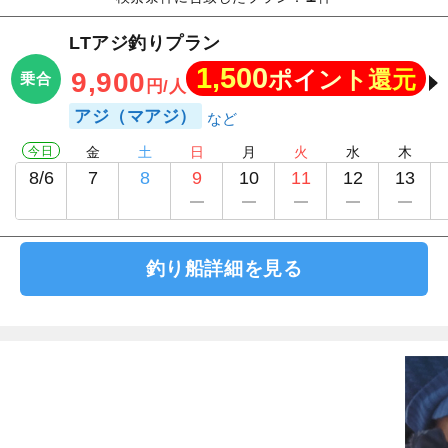
LTアジ釣りプラン
1,500
ポイント還元
9,900
乗合
円/人
アジ（マアジ）
今日
金
土
日
月
火
水
木
8/6
7
8
9
10
11
12
13
釣り船詳細を見る