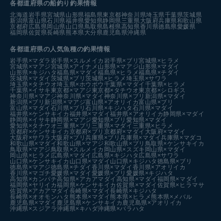
各都道府県の船釣り釣果情報
北海道
岩手県
宮城県
山形県
福島県
東京都
神奈川県
埼玉県
千葉県
茨城県
新潟県
富山県
石川県
福井県
愛知県
静岡県
三重県
大阪府
兵庫県
和歌山県
京都府
広島県
岡山県
山口県
鳥取県
島根県
高知県
香川県
徳島県
愛媛県
福岡県
佐賀県
長崎県
熊本県
大分県
鹿児島県
沖縄県
各都道府県の人気魚種の釣果情報
岩手県×マダラ
岩手県×スルメイカ
岩手県×ブリ
宮城県×ヒラメ
宮城県×マアジ
宮城県×アイナメ
山形県×マアジ
山形県×マダイ
山形県×キジハタ
福島県×マダイ
福島県×ヒラメ
福島県×チダイ
茨城県×マダイ
茨城県×ブリ
茨城県×ヒラメ
埼玉県×サワラ
埼玉県×タチウオ
埼玉県×ホウボウ
千葉県×マダイ
千葉県×ヒラメ
千葉県×イサキ
東京都×マアジ
東京都×タチウオ
東京都×シロギス
神奈川県×マアジ
神奈川県×マダイ
神奈川県×ブリ
新潟県×マダイ
新潟県×ブリ
新潟県×マアジ
富山県×アオリイカ
富山県×ブリ
富山県×マダイ
石川県×ブリ
石川県×キジハタ
石川県×マダイ
福井県×ケンサキイカ
福井県×マダイ
福井県×アオリイカ
静岡県×マダイ
静岡県×イサキ
静岡県×マアジ
愛知県×ブリ
愛知県×マダイ
愛知県×タチウオ
三重県×ブリ
三重県×マダイ
三重県×ヒラメ
京都府×ケンサキイカ
京都府×ブリ
京都府×マダイ
大阪府×マダイ
大阪府×サワラ
大阪府×ブリ
兵庫県×ブリ
兵庫県×マダイ
兵庫県×マダコ
和歌山県×マダイ
和歌山県×マアジ
和歌山県×ブリ
鳥取県×ケンサキイカ
鳥取県×マアジ
鳥取県×スルメイカ
岡山県×スズキ
岡山県×マダイ
岡山県×ヒラメ
広島県×マダイ
広島県×キジハタ
広島県×サワラ
山口県×ケンサキイカ
山口県×マダイ
山口県×キジハタ
徳島県×ブリ
徳島県×マアジ
徳島県×チダイ
香川県×マダイ
香川県×アオリイカ
香川県×マゴチ
愛媛県×マダイ
愛媛県×ブリ
愛媛県×キジハタ
高知県×カンパチ
高知県×アカアマダイ
高知県×マダイ
福岡県×マダイ
福岡県×ヤリイカ
福岡県×ケンサキイカ
佐賀県×マダイ
佐賀県×ヒラマサ
佐賀県×アカアマダイ
長崎県×マダイ
長崎県×キジハタ
長崎県×オオモンハタ
熊本県×マダイ
熊本県×ヒラメ
熊本県×メバル
鹿児島県×マダイ
鹿児島県×ケンサキイカ
鹿児島県×アオリイカ
沖縄県×スジアラ
沖縄県×キハダ
沖縄県×バラハタ