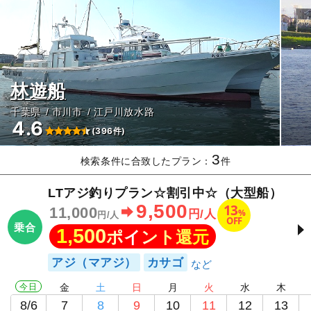
林遊船
千葉県
市川市
江戸川放水路
4.6
(396件)
3
検索条件に合致したプラン：
件
LTアジ釣りプラン☆割引中☆（大型船）
9,500
13
11,000
%
円/人
円/人
OFF
乗合
1,500
ポイント還元
アジ（マアジ）
カサゴ
今日
金
土
日
月
火
水
木
8/6
7
8
9
10
11
12
13