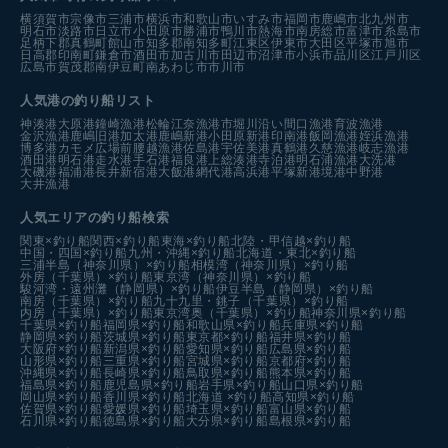
横須賀市
宗像市
三浦市
横浜市
和歌山市
いすみ市
福岡市
鹿嶋市
北九州市
明石市
淡路市
日立市
小田原市
勝浦市
鴨川市
熱海市
南房総市
富津市
糸島市
足柄下郡真鶴町
館山市
知多郡南知多町
江東区
伊東市
大田区
平塚市
旭市
日高郡印南町
鎌倉市
酒田市
加古川市
田辺市
沼津市
小浜市
品川区
江戸川区
広島市
賀茂郡南伊豆町
南あわじ市
市川市
人気港の釣り船リスト
神湊港
大原港
鐘崎漁港
松輪江奈漁港
市堀川沿い
間口漁港
育波漁港
金沢漁港
鹿嶋旧港
加太港
鹿嶋新港
小田原新港
印南港
飯岡漁港
姪浜漁港
博多港カモメ広場前
腰越漁港
佐島港
宇佐美港
真鶴港
久慈漁港
岐志漁港
酒田港
明石港
走水港
手石港
福良港
上総湊港
寺泊港
明石浦漁港
大洗港
大磯港
福浦港
長井新宿港
大飯港
網代港
高浜港
平塚新港
境港中野港
大井漁港
人気エリアの釣り船検索
関東×釣り船
関西×釣り船
東海×釣り船
北陸・甲信越×釣り船
中国・四国×釣り船
九州・沖縄×釣り船
北海道・東北×釣り船
三浦半島（神奈川県）×釣り船
相模湾（神奈川県）×釣り船
外房（千葉県）×釣り船
東京湾（神奈川県）×釣り船
駿河湾・遠州灘（静岡県）×釣り船
伊豆半島（静岡県）×釣り船
南房（千葉県）×釣り船
九十九里・銚子（千葉県）×釣り船
内房（千葉県）×釣り船
東京湾奥（千葉県）×釣り船
神奈川県×釣り船
千葉県×釣り船
福岡県×釣り船
和歌山県×釣り船
兵庫県×釣り船
静岡県×釣り船
茨城県×釣り船
東京都×釣り船
福井県×釣り船
大阪府×釣り船
新潟県×釣り船
愛知県×釣り船
広島県×釣り船
山形県×釣り船
三重県×釣り船
宮城県×釣り船
京都府×釣り船
沖縄県×釣り船
長崎県×釣り船
鳥取県×釣り船
熊本県×釣り船
福島県×釣り船
鹿児島県×釣り船
岩手県×釣り船
山口県×釣り船
岡山県×釣り船
香川県×釣り船
北海道 ×釣り船
高知県×釣り船
佐賀県×釣り船
愛媛県×釣り船
埼玉県×釣り船
富山県×釣り船
石川県×釣り船
徳島県×釣り船
大分県×釣り船
島根県×釣り船