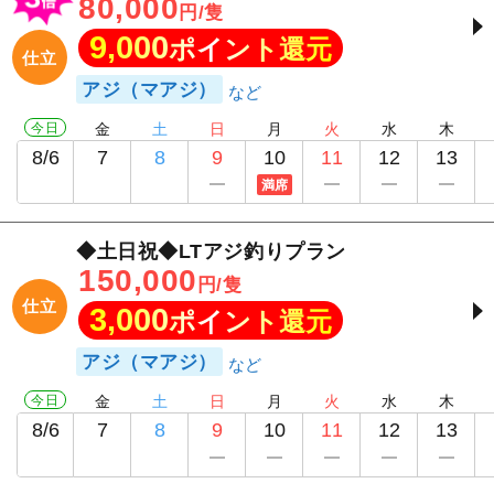
80,000
円/隻
9,000
ポイント還元
仕立
アジ（マアジ）
今日
金
土
日
月
火
水
木
8/6
7
8
9
10
11
12
13
満席
◆土日祝◆LTアジ釣りプラン
150,000
円/隻
仕立
3,000
ポイント還元
アジ（マアジ）
今日
金
土
日
月
火
水
木
8/6
7
8
9
10
11
12
13