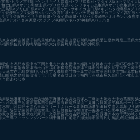
三重県×ヒラメ
京都府×ケンサキイカ
京都府×ブリ
京都府×マダイ
大阪府×マダイ
大
イ
和歌山県×マアジ
和歌山県×ブリ
鳥取県×ケンサキイカ
鳥取県×マアジ
鳥取県×ア
タ
広島県×ブリ
山口県×マダイ
山口県×ケンサキイカ
山口県×キジハタ
徳島県×ブリ
ダイ
愛媛県×ブリ
愛媛県×キジハタ
高知県×カンパチ
高知県×アカアマダイ
高知県×
ヒラマサ
佐賀県×イサキ
長崎県×マダイ
長崎県×キジハタ
長崎県×オオモンハタ
熊本
島県×アオハタ
沖縄県×スジアラ
沖縄県×キハダ
沖縄県×バラハタ
県
東京都
神奈川県
千葉県
茨城県
新潟県
富山県
石川県
福井県
愛知県
静岡県
三重県
大
県
福岡県
佐賀県
長崎県
熊本県
大分県
宮崎県
鹿児島県
沖縄県
和歌山市
鳴門市
富津市
下関市
北九州市
木更津市
姫路市
淡路市
九十九里町
石巻市
平
江田島市
常滑市
沼津市
松山市
福山市
横須賀市
唐津市
津市
長島町
佐世保市
茅ヶ崎市
上天草市
芦北町
愛南町
いわき市
大磯町
長門市
千葉市
焼津市
亘理町
境港市
田原市
臼
葉山町
徳之島町
気仙沼市
市川市
桑名市
廿日市市
福岡市
赤穂市
屋久島町
苫小牧市
玉
水市
南あわじ市
浜
舞阪漁港
那珂湊港
豊浜漁港
宇野港
小名浜港
貝塚人工島
加太漁港
大津港
葛西海浜
ーク
相馬港
三池港
東扇島西公園
三浦海岸
南芦屋浜
二見港
片貝漁港
平和島ボートレ
港
木曽川河口
呼子港
八景島マリーナ
ふれーゆ裏
飯岡漁港
羽田
日立港
大黒海づり施
検見川堤防
筑後川昇開橋
室見川河口
敦賀新港
横須賀
平磯海づり公園
牛窓港
垂水漁
港親水護岸
木更津港
武庫川一文字
新宮漁港
吉野川河口
三角西港
洲本港
千葉港
城ヶ
港
大三島フィッシングパーク
網干港
新仁尾港
片瀬漁港
市原海釣り施設
姪浜漁港
本