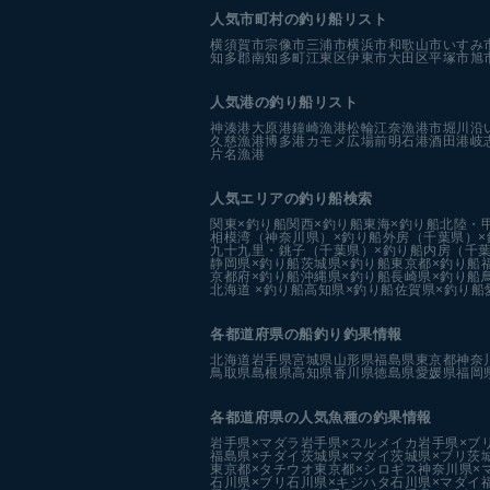
人気市町村の釣り船リスト
横須賀市
宗像市
三浦市
横浜市
和歌山市
いすみ
知多郡南知多町
江東区
伊東市
大田区
平塚市
旭
人気港の釣り船リスト
神湊港
大原港
鐘崎漁港
松輪江奈漁港
市堀川沿
久慈漁港
博多港カモメ広場前
明石港
酒田港
岐
片名漁港
人気エリアの釣り船検索
関東×釣り船
関西×釣り船
東海×釣り船
北陸・
相模湾（神奈川県）×釣り船
外房（千葉県）×
九十九里・銚子（千葉県）×釣り船
内房（千葉
静岡県×釣り船
茨城県×釣り船
東京都×釣り船
京都府×釣り船
沖縄県×釣り船
長崎県×釣り船
北海道 ×釣り船
高知県×釣り船
佐賀県×釣り船
各都道府県の船釣り釣果情報
北海道
岩手県
宮城県
山形県
福島県
東京都
神奈
鳥取県
島根県
高知県
香川県
徳島県
愛媛県
福岡
各都道府県の人気魚種の釣果情報
岩手県×マダラ
岩手県×スルメイカ
岩手県×ブ
福島県×チダイ
茨城県×マダイ
茨城県×ブリ
茨
東京都×タチウオ
東京都×シロギス
神奈川県×
石川県×ブリ
石川県×キジハタ
石川県×マダイ