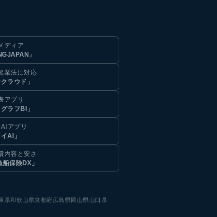
メディア
NGJAPAN」
船業法に対応
船クラウド」
表アプリ
グラフBI」
AIアプリ
イAI」
償内容と安さ
漁船保険DX」
庫県
和歌山県
京都府
広島県
岡山県
山口県