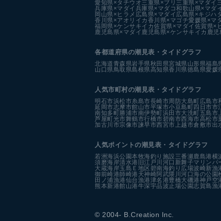
愛知県×タチウオ
三重県×ブリ
三重県×マダイ
兵庫県×マダイ
兵庫県×マダコ
和歌山県×マダ
岡山県×ヒラメ
広島県×マダイ
広島県×キジハ
香川県×アオリイカ
香川県×マゴチ
愛媛県×マ
福岡県×ケンサキイカ
佐賀県×マダイ
佐賀県×
鹿児島県×マダイ
鹿児島県×ケンサキイカ
鹿児
各都道府県の潮見表
・タイドグラフ
北海道
青森県
岩手県
秋田県
宮城県
山形県
福島
山口県
鳥取県
島根県
高知県
香川県
徳島県
愛媛
人気市町村の潮見表・タイドグラフ
明石市
浜松市
糸島市
長崎市
周防大島町
広島市
延岡市
志摩市
館山市
平塚市
小豆島町
四日市市
南知多町
勝浦市
南伊勢町
浜田市
大洗町
五島市
芦屋町
光市
舞鶴市
行橋市
碧南市
西海市
高松市
加古川市
宗像市
諫早市
西宮市
上越市
倉敷市
出
人気ポイントの潮見表・タイドグラフ
若洲海浜公園
本牧海釣り施設
三番瀬
鹿島港
横
須磨海岸
清水港
旧江戸川河口
新舞子マリンパ
大蔵海岸
玉島Ｅ地区
碧南海釣り広場
波崎新漁
御前崎港
師崎港
天神崎
阿武隈川河口
海の公園
田ノ浦漁港
仙台漁港
津名港
豊橋
大磯港
神戸空
熊本新港
館山港
牛深
宇品波止場公園
志賀島漁
© 2004- B.Creation Inc.