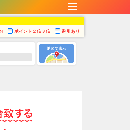
約
ポイント
２倍３倍
割引あり