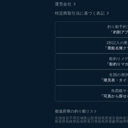
運営会社
特定商取引法に基づく表記
釣り船予約
「釣割ア
1秒記入の
「乗船名簿ク
船釣りメ
「船釣りマ
全国の潮
「潮見表・タイ
魚図鑑サ
「写真から探せ
都道府県の釣り船リスト
北海道
岩手県
宮城県
山形県
福島県
東京都
神奈
鳥取県
島根県
高知県
香川県
徳島県
愛媛県
福岡