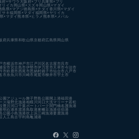
阪府×サワラ
大阪府×ブリ
兵庫県×ブリ
オリイカ
岡山県×スズキ
岡山県×マダイ
徳島県×マアジ
徳島県×チダイ
香川県×マダイ
イサキ
福岡県×マダイ
福岡県×ヤリイカ
県×マダイ
熊本県×ヒラメ
熊本県×メバル
阪府
兵庫県
和歌山県
京都府
広島県
岡山県
戸市
横浜市
神戸市
江戸川区
名古屋市
呉市
浦安市
宮古島市
伊勢市
伊万里市
天草市
今治市
杵市
鈴鹿市
西尾市
恩納村
銚子市
仙台市
八戸市
名市
糸魚川市
川崎市
尾鷲市
柳井市
宇土市
公園
アジュール舞子
野島公園
閖上港
福田港
ース場
野北漁港
相模川河口
大洗マリーナ
若松
設
豊川河口
千葉ポートパーク
関門橋
名護漁港
港
明石港
本渡港
鳥取港
東幡豆漁港
佐伯港
島公園
小島漁港
吹上浜
三崎漁港
妻鹿漁港
荘人工島
古宇利島
亀浦港