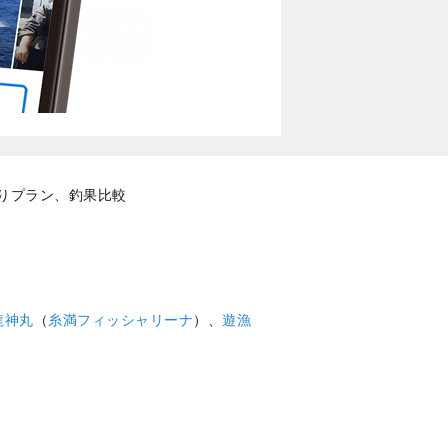
釣りプラン、釣果比較
龍神丸
（
糸満フィッシャリーナ
）、
遊漁