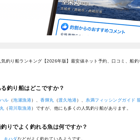
気釣り船ランキング【2026年版】最安値ネット予約、口コミ、船
ある釣り船はどこですか？
ハル
（
泡瀬漁港
）、
香輝丸
（
渡久地港
）、
糸満フィッシングガイド 
丸
（
荷川取漁港
）ですが、他にも多くの人気釣り船があります。
船釣りでよく釣れる魚は何ですか？
、
キハダ
などがよく釣れているようです。