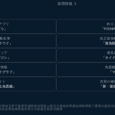
採用情報
アプリ
釣り
プリ」
「FISHI
乗船名簿
改正遊漁
ラウド」
「遊漁
ディア
潮見
ガジン」
「タイド
汐情報
魚図鑑
ドグラフ」
「マ
イト
充実の補
る魚図鑑」
「新・遊
川県
埼玉県
千葉県
茨城県
新潟県
富山県
石川県
福井県
愛知県
静岡県
三重県
大阪府
兵
県
佐賀県
長崎県
熊本県
大分県
鹿児島県
沖縄県