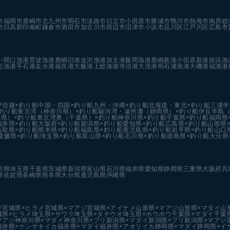
市
福岡市
鹿嶋市
北九州市
明石市
淡路市
日立市
小田原市
勝浦市
鴨川市
熱海市
南房総
市
日高郡印南町
鎌倉市
酒田市
加古川市
田辺市
沼津市
小浜市
品川区
江戸川区
広島市
い
間口漁港
育波漁港
鹿嶋旧港
金沢漁港
加太港
飯岡漁港
鹿嶋新港
小田原新港
姪浜漁
志漁港
手石港
走水港
福良港
大飯港
上総湊港
寺泊港
大洗港
明石浦漁港
大磯港
福浦港
甲信越×釣り船
中国・四国×釣り船
九州・沖縄×釣り船
北海道・東北×釣り船
三浦半
釣り船
東京湾（神奈川県）×釣り船
駿河湾・遠州灘（静岡県）×釣り船
伊豆半島（
県）×釣り船
東京湾奥（千葉県）×釣り船
神奈川県×釣り船
千葉県×釣り船
福岡県
福井県×釣り船
大阪府×釣り船
新潟県×釣り船
愛知県×釣り船
広島県×釣り船
山形県
鳥取県×釣り船
熊本県×釣り船
福島県×釣り船
鹿児島県×釣り船
岩手県×釣り船
山口
愛媛県×釣り船
埼玉県×釣り船
富山県×釣り船
石川県×釣り船
徳島県×釣り船
大分県
川県
埼玉県
千葉県
茨城県
新潟県
富山県
石川県
福井県
愛知県
静岡県
三重県
大阪府
兵
県
佐賀県
長崎県
熊本県
大分県
鹿児島県
沖縄県
リ
宮城県×ヒラメ
宮城県×マアジ
宮城県×アイナメ
山形県×マアジ
山形県×マダイ
山
城県×ヒラメ
埼玉県×サワラ
埼玉県×タチウオ
埼玉県×ホウボウ
千葉県×マダイ
千葉
マアジ
神奈川県×マダイ
神奈川県×ブリ
新潟県×マダイ
新潟県×ブリ
新潟県×マアジ
福井県×ケンサキイカ
福井県×マダイ
福井県×アオリイカ
静岡県×マダイ
静岡県×イ