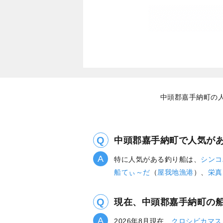
中頭郡嘉手納町の人
中頭郡嘉手納町で人気が
特に人気がある釣り船は、
シンコ
船てぃ～だ
（
屋我地漁港
）、
栄真
現在、中頭郡嘉手納町の
2026年8月現在、
クロシビカマス