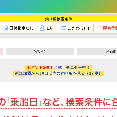
釣り船検索条件
日付指定なし
1人
こだわり
即時予
(0)
安い順
評価順
2
ポイント
倍！
お試しモニター中！
30
17
新規加盟から
日以内の釣り船を見る（
件）