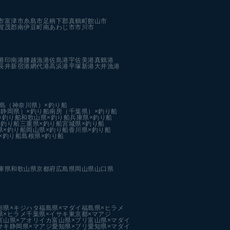
市
富津市
糸島市
足柄下郡真鶴町
館山市
賀茂郡南伊豆町
南あわじ市
市川市
港
印南港
腰越漁港
佐島港
宇佐美港
真鶴港
長井新宿港
網代港
高浜港
平塚新港
大井漁港
島（神奈川県）×釣り船
静岡県）×釣り船
南房（千葉県）×釣り船
×釣り船
和歌山県×釣り船
兵庫県×釣り船
×釣り船
三重県×釣り船
宮城県×釣り船
県×釣り船
岡山県×釣り船
香川県×釣り船
×釣り船
島根県×釣り船
庫県
和歌山県
京都府
広島県
岡山県
山口県
形県×キジハタ
福島県×マダイ
福島県×ヒラメ
県×ヒラメ
千葉県×イサキ
東京都×マアジ
富山県×アオリイカ
富山県×ブリ
富山県×マダイ
サキ
静岡県×マアジ
愛知県×ブリ
愛知県×マダイ