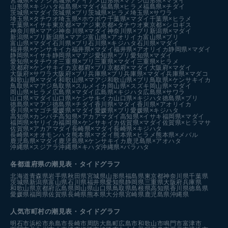
宮城県×マアジ
宮城県×アイナメ
山形県×マアジ
山形県×マダイ
山形県×キジハタ
福島県×マダイ
福島県×ヒラメ
福島県×チダイ
茨城県×マダイ
茨城県×ブリ
茨城県×ヒラメ
埼玉県×サワラ
埼玉県×タチウオ
埼玉県×ホウボウ
千葉県×マダイ
千葉県×ヒラメ
千葉県×イサキ
東京都×マアジ
東京都×タチウオ
東京都×シロギス
神奈川県×マアジ
神奈川県×マダイ
神奈川県×ブリ
新潟県×マダイ
新潟県×ブリ
新潟県×マアジ
富山県×アオリイカ
富山県×ブリ
富山県×マダイ
石川県×ブリ
石川県×キジハタ
石川県×マダイ
福井県×ケンサキイカ
福井県×マダイ
福井県×アオリイカ
静岡県×マダイ
静岡県×イサキ
静岡県×マアジ
愛知県×ブリ
愛知県×マダイ
愛知県×タチウオ
三重県×ブリ
三重県×マダイ
三重県×ヒラメ
京都府×ケンサキイカ
京都府×ブリ
京都府×マダイ
大阪府×マダイ
大阪府×サワラ
大阪府×ブリ
兵庫県×ブリ
兵庫県×マダイ
兵庫県×マダコ
和歌山県×マダイ
和歌山県×マアジ
和歌山県×ブリ
鳥取県×ケンサキイカ
鳥取県×マアジ
鳥取県×スルメイカ
岡山県×スズキ
岡山県×マダイ
岡山県×ヒラメ
広島県×マダイ
広島県×キジハタ
広島県×サワラ
山口県×マダイ
山口県×ケンサキイカ
山口県×キジハタ
徳島県×ブリ
徳島県×マアジ
徳島県×チダイ
香川県×マダイ
香川県×アオリイカ
香川県×マゴチ
愛媛県×マダイ
愛媛県×ブリ
愛媛県×キジハタ
高知県×カンパチ
高知県×アカアマダイ
高知県×イサキ
福岡県×マダイ
福岡県×ヤリイカ
福岡県×ケンサキイカ
佐賀県×マダイ
佐賀県×ヒラマサ
佐賀県×アカアマダイ
長崎県×マダイ
長崎県×キジハタ
長崎県×オオモンハタ
熊本県×マダイ
熊本県×ヒラメ
熊本県×メバル
鹿児島県×マダイ
鹿児島県×ケンサキイカ
鹿児島県×アオハタ
沖縄県×スジアラ
沖縄県×キハダ
沖縄県×バラハタ
各都道府県の潮見表
・タイドグラフ
北海道
青森県
岩手県
秋田県
宮城県
山形県
福島県
東京都
神奈川県
千葉県
茨城県
新潟県
富山県
石川県
福井県
愛知県
静岡県
三重県
大阪府
兵庫県
和歌山県
京都府
広島県
岡山県
山口県
鳥取県
島根県
高知県
香川県
徳島県
愛媛県
福岡県
佐賀県
長崎県
熊本県
大分県
宮崎県
鹿児島県
沖縄県
人気市町村の潮見表・タイドグラフ
明石市
浜松市
糸島市
長崎市
周防大島町
広島市
和歌山市
鳴門市
富津市