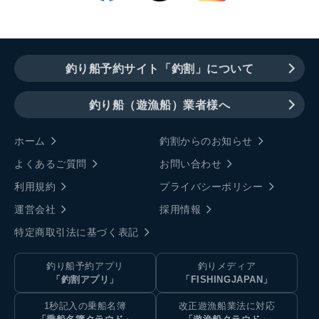
釣り船予約サイト「釣割」について
釣り船（遊漁船）業者様へ
ホーム
釣割からのお知らせ
よくあるご質問
お問い合わせ
利用規約
プライバシーポリシー
運営会社
採用情報
特定商取引法に基づく表記
釣り船予約アプリ
釣りメディア
「釣割アプリ」
「FISHINGJAPAN」
1秒記入の乗船名簿
改正遊漁船業法に対応