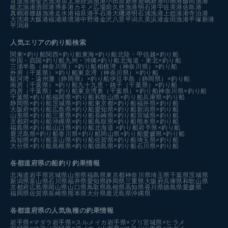
育波漁港
金沢漁港
加太港
姪浜漁港
小田原新港
鹿嶋新港
印南港
飯岡漁港
岐志漁港
酒田港
博多港カモメ広場前
久慈漁港
明石港
宇佐美港
佐島港
真鶴港
腰越漁港
走水港
福良港
手石港
大磯港
明石浦漁港
上総湊港
寺泊港
大洗港
大飯港
福浦港
境港中野港
金沢八景平潟
久美浜港
金田漁港
平塚新港
平潟港
人気エリアの釣り船検索
関東×釣り船
関西×釣り船
東海×釣り船
北陸・甲信越×釣り船
中国・四国×釣り船
九州・沖縄×釣り船
北海道・東北×釣り船
三浦半島（神奈川県）×釣り船
相模湾（神奈川県）×釣り船
外房（千葉県）×釣り船
東京湾（神奈川県）×釣り船
駿河湾・遠州灘（静岡県）×釣り船
伊豆半島（静岡県）×釣り船
南房（千葉県）×釣り船
九十九里・銚子（千葉県）×釣り船
内房（千葉県）×釣り船
東京湾奥（千葉県）×釣り船
神奈川県×釣り船
千葉県×釣り船
福岡県×釣り船
和歌山県×釣り船
兵庫県×釣り船
静岡県×釣り船
茨城県×釣り船
東京都×釣り船
福井県×釣り船
大阪府×釣り船
広島県×釣り船
愛知県×釣り船
新潟県×釣り船
山形県×釣り船
三重県×釣り船
長崎県×釣り船
宮城県×釣り船
京都府×釣り船
沖縄県×釣り船
鳥取県×釣り船
熊本県×釣り船
福島県×釣り船
山口県×釣り船
北海道 ×釣り船
岩手県×釣り船
鹿児島県×釣り船
香川県×釣り船
岡山県×釣り船
愛媛県×釣り船
高知県×釣り船
富山県×釣り船
佐賀県×釣り船
埼玉県×釣り船
大分県×釣り船
島根県×釣り船
徳島県×釣り船
石川県×釣り船
各都道府県の船釣り釣果情報
北海道
岩手県
宮城県
山形県
福島県
東京都
神奈川県
埼玉県
千葉県
茨城県
新潟県
富山県
石川県
福井県
愛知県
静岡県
三重県
大阪府
兵庫県
和歌山県
京都府
広島県
岡山県
山口県
鳥取県
島根県
高知県
香川県
徳島県
愛媛県
福岡県
佐賀県
長崎県
熊本県
大分県
鹿児島県
沖縄県
各都道府県の人気魚種の釣果情報
岩手県×マダラ
岩手県×スルメイカ
岩手県×ブリ
宮城県×ヒラメ