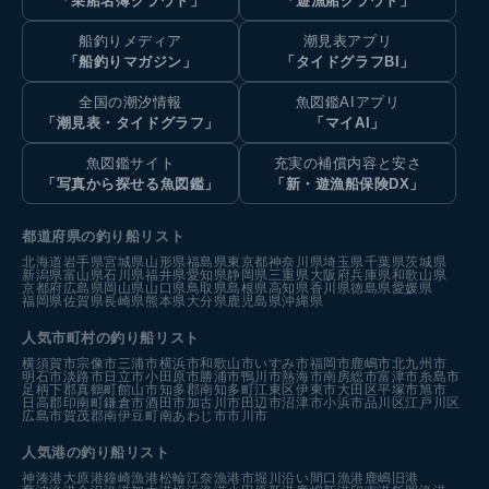
「乗船名簿クラウド」
「遊漁船クラウド」
船釣りメディア
潮見表アプリ
「船釣りマガジン」
「タイドグラフBI」
全国の潮汐情報
魚図鑑AIアプリ
「潮見表・タイドグラフ」
「マイAI」
魚図鑑サイト
充実の補償内容と安さ
「写真から探せる魚図鑑」
「新・遊漁船保険DX」
都道府県の釣り船リスト
北海道
岩手県
宮城県
山形県
福島県
東京都
神奈川県
埼玉県
千葉県
茨城県
新潟県
富山県
石川県
福井県
愛知県
静岡県
三重県
大阪府
兵庫県
和歌山県
京都府
広島県
岡山県
山口県
鳥取県
島根県
高知県
香川県
徳島県
愛媛県
福岡県
佐賀県
長崎県
熊本県
大分県
鹿児島県
沖縄県
人気市町村の釣り船リスト
横須賀市
宗像市
三浦市
横浜市
和歌山市
いすみ市
福岡市
鹿嶋市
北九州市
明石市
淡路市
日立市
小田原市
勝浦市
鴨川市
熱海市
南房総市
富津市
糸島市
足柄下郡真鶴町
館山市
知多郡南知多町
江東区
伊東市
大田区
平塚市
旭市
日高郡印南町
鎌倉市
酒田市
加古川市
田辺市
沼津市
小浜市
品川区
江戸川区
広島市
賀茂郡南伊豆町
南あわじ市
市川市
人気港の釣り船リスト
神湊港
大原港
鐘崎漁港
松輪江奈漁港
市堀川沿い
間口漁港
鹿嶋旧港