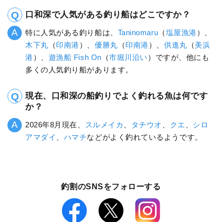
口和深で人気がある釣り船はどこですか？
特に人気がある釣り船は、
Taninomaru
（
塩屋漁港
）、
木下丸
（
印南港
）、
優勝丸
（
印南港
）、
供進丸
（
美浜
港
）、
遊漁船 Fish On
（
市堀川沿い
）ですが、他にも
多くの人気釣り船があります。
現在、口和深の船釣りでよく釣れる魚は何です
か？
2026年8月現在、
スルメイカ
、
タチウオ
、
クエ
、
シロ
アマダイ
、
ハマチ
などがよく釣れているようです。
釣割のSNSをフォローする