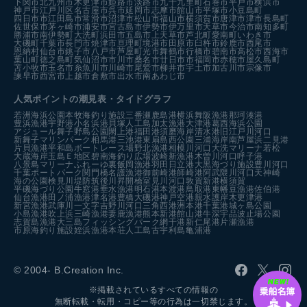
下関市
北九州市
木更津市
姫路市
淡路市
九十九里町
石巻市
平戸市
横浜市
神戸市
江戸川区
名古屋市
呉市
延岡市
志摩市
館山市
平塚市
小豆島町
四日市市
江田島市
常滑市
沼津市
松山市
福山市
横須賀市
唐津市
津市
長島町
佐世保市
茅ヶ崎市
浦安市
宮古島市
伊勢市
伊万里市
天草市
今治市
南知多町
勝浦市
南伊勢町
大洗町
浜田市
五島市
上天草市
芦北町
愛南町
いわき市
大磯町
千葉市
長門市
焼津市
亘理町
境港市
田原市
臼杵市
鈴鹿市
西尾市
恩納村
仙台市
銚子市
八戸市
芦屋町
光市
舞鶴市
行橋市
碧南市
高松市
西海市
葉山町
徳之島町
気仙沼市
市川市
桑名市
廿日市市
福岡市
赤穂市
屋久島町
苫小牧市
玉名市
糸魚川市
川崎市
尾鷲市
柳井市
宇土市
加古川市
宗像市
諫早市
西宮市
上越市
倉敷市
出水市
南あわじ市
人気ポイントの潮見表・タイドグラフ
若洲海浜公園
本牧海釣り施設
三番瀬
鹿島港
横浜
舞阪漁港
那珂湊港
豊浜漁港
宇野港
小名浜港
貝塚人工島
加太漁港
大津港
葛西海浜公園
アジュール舞子
野島公園
閖上港
福田港
須磨海岸
清水港
旧江戸川河口
新舞子マリンパーク
相馬港
三池港
東扇島西公園
三浦海岸
南芦屋浜
二見港
片貝漁港
平和島ボートレース場
野北漁港
相模川河口
大洗マリーナ
若松
大蔵海岸
玉島Ｅ地区
碧南海釣り広場
波崎新漁港
木曽川河口
呼子港
八景島マリーナ
ふれーゆ裏
飯岡漁港
羽田
日立港
大黒海づり施設
豊川河口
千葉ポートパーク
関門橋
名護漁港
御前崎港
師崎港
阿武隈川河口
天神崎
海の公園
検見川堤防
筑後川昇開橋
室見川河口
敦賀新港
横須賀
平磯海づり公園
牛窓港
垂水漁港
明石港
本渡港
鳥取港
東幡豆漁港
佐伯港
仙台漁港
田ノ浦漁港
津名港
豊橋
大磯港
神戸空港親水護岸
木更津港
新宮漁港
武庫川一文字
吉野川河口
三角西港
洲本港
千葉港
城ヶ島公園
小島漁港
吹上浜
三崎漁港
妻鹿漁港
熊本新港
館山港
牛深
宇品波止場公園
志賀島漁港
大三島フィッシングパーク
網干港
新仁尾港
片瀬漁港
市原海釣り施設
姪浜漁港
本荘人工島
古宇利島
亀浦港
© 2004- B.Creation Inc.
※掲載されているすべての情報の
無断転載・転用・コピー等の行為は一切禁じます。