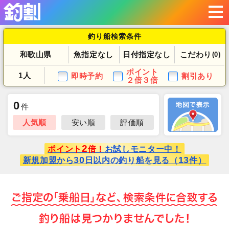
釣り船検索条件
和歌山県
魚指定なし
日付指定なし
こだわり
(0)
ポイント
1人
即時予約
割引あり
２倍３倍
0
件
人気順
安い順
評価順
2
ポイント
倍！
お試しモニター中！
30
13
新規加盟から
日以内の釣り船を見る（
件）