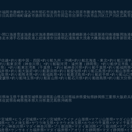
市
福岡市
鹿嶋市
北九州市
明石市
淡路市
日立市
小田原市
勝浦市
鴨川市
熱海市
南房総
市
日高郡印南町
鎌倉市
酒田市
加古川市
田辺市
沼津市
小浜市
品川区
江戸川区
広島市
い
間口漁港
育波漁港
金沢漁港
鹿嶋旧港
加太港
鹿嶋新港
小田原新港
印南港
飯岡漁港
港
走水港
手石港
福良港
上総湊港
寺泊港
明石浦漁港
大洗港
大磯港
福浦港
長井新宿港
甲信越×釣り船
中国・四国×釣り船
九州・沖縄×釣り船
北海道・東北×釣り船
三浦半
釣り船
東京湾（神奈川県）×釣り船
駿河湾・遠州灘（静岡県）×釣り船
伊豆半島（
県）×釣り船
東京湾奥（千葉県）×釣り船
神奈川県×釣り船
千葉県×釣り船
福岡県
福井県×釣り船
大阪府×釣り船
新潟県×釣り船
愛知県×釣り船
広島県×釣り船
山形県
鳥取県×釣り船
熊本県×釣り船
福島県×釣り船
鹿児島県×釣り船
岩手県×釣り船
山口
愛媛県×釣り船
埼玉県×釣り船
富山県×釣り船
石川県×釣り船
徳島県×釣り船
大分県
川県
埼玉県
千葉県
茨城県
新潟県
富山県
石川県
福井県
愛知県
静岡県
三重県
大阪府
兵
県
佐賀県
長崎県
熊本県
大分県
鹿児島県
沖縄県
リ
宮城県×ヒラメ
宮城県×マアジ
宮城県×アイナメ
山形県×マアジ
山形県×マダイ
山
城県×ヒラメ
埼玉県×サワラ
埼玉県×タチウオ
埼玉県×ホウボウ
千葉県×マダイ
千葉
マアジ
神奈川県×マダイ
神奈川県×ブリ
新潟県×マダイ
新潟県×ブリ
新潟県×マアジ
福井県×ケンサキイカ
福井県×マダイ
福井県×アオリイカ
静岡県×マダイ
静岡県×イ