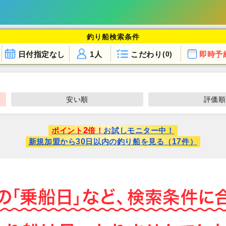
釣り船検索条件
日付指定なし
1人
こだわり
即時予
(0)
安い順
評価順
2
ポイント
倍！
お試しモニター中！
30
17
新規加盟から
日以内の釣り船を見る（
件）