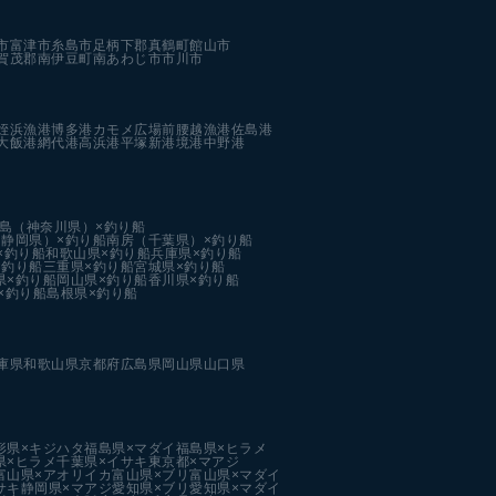
市
富津市
糸島市
足柄下郡真鶴町
館山市
賀茂郡南伊豆町
南あわじ市
市川市
姪浜漁港
博多港カモメ広場前
腰越漁港
佐島港
大飯港
網代港
高浜港
平塚新港
境港中野港
島（神奈川県）×釣り船
静岡県）×釣り船
南房（千葉県）×釣り船
×釣り船
和歌山県×釣り船
兵庫県×釣り船
×釣り船
三重県×釣り船
宮城県×釣り船
県×釣り船
岡山県×釣り船
香川県×釣り船
×釣り船
島根県×釣り船
庫県
和歌山県
京都府
広島県
岡山県
山口県
形県×キジハタ
福島県×マダイ
福島県×ヒラメ
県×ヒラメ
千葉県×イサキ
東京都×マアジ
富山県×アオリイカ
富山県×ブリ
富山県×マダイ
サキ
静岡県×マアジ
愛知県×ブリ
愛知県×マダイ