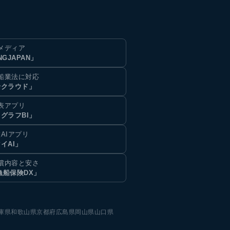
メディア
NGJAPAN」
船業法に対応
船クラウド」
表アプリ
グラフBI」
AIアプリ
イAI」
償内容と安さ
漁船保険DX」
庫県
和歌山県
京都府
広島県
岡山県
山口県