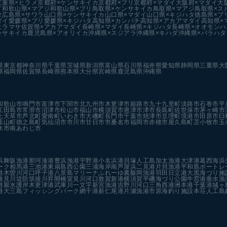
三重県×ヒラメ
京都府×ケンサキイカ
京都府×ブリ
京都府×マダイ
大阪府×マダイ
大
イ
和歌山県×マアジ
和歌山県×ブリ
鳥取県×ケンサキイカ
鳥取県×マアジ
鳥取県×ス
タ
広島県×サワラ
山口県×ケンサキイカ
山口県×マダイ
山口県×キジハタ
徳島県×ブ
ダイ
愛媛県×ブリ
愛媛県×キジハタ
高知県×カンパチ
高知県×アカアマダイ
高知県×
ヒラマサ
佐賀県×アカアマダイ
長崎県×マダイ
長崎県×キジハタ
長崎県×オオモンハ
ンサキイカ
鹿児島県×アオリイカ
沖縄県×スジアラ
沖縄県×キハダ
沖縄県×バラハタ
県
東京都
神奈川県
千葉県
茨城県
新潟県
富山県
石川県
福井県
愛知県
静岡県
三重県
大
県
福岡県
佐賀県
長崎県
熊本県
大分県
宮崎県
鹿児島県
沖縄県
和歌山市
鳴門市
富津市
下関市
北九州市
木更津市
姫路市
九十九里町
淡路市
石巻市
平
江田島市
常滑市
沼津市
松山市
福山市
横須賀市
唐津市
津市
長島町
佐世保市
茅ヶ崎市
上天草市
芦北町
愛南町
いわき市
大磯町
長門市
千葉市
焼津市
亘理町
境港市
田原市
臼
葉山町
徳之島町
気仙沼市
市川市
廿日市市
桑名市
福岡市
赤穂市
屋久島町
苫小牧市
玉
水市
南あわじ市
浜
舞阪漁港
那珂湊港
豊浜漁港
宇野港
小名浜港
貝塚人工島
加太漁港
大津港
葛西海浜
ーク
相馬港
三池港
東扇島西公園
三浦海岸
南芦屋浜
二見港
片貝漁港
平和島ボートレ
港
木曽川河口
呼子港
八景島マリーナ
ふれーゆ裏
飯岡漁港
羽田
日立港
大黒海づり施
検見川堤防
筑後川昇開橋
室見川河口
敦賀新港
横須賀
平磯海づり公園
牛窓港
垂水漁
港親水護岸
木更津港
武庫川一文字
新宮漁港
吉野川河口
三角西港
洲本港
千葉港
城ヶ
港
大三島フィッシングパーク
網干港
新仁尾港
片瀬漁港
市原海釣り施設
本荘人工島