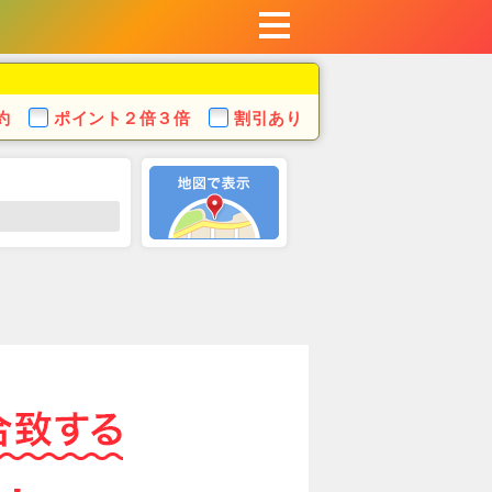
約
ポイント
２倍３倍
割引あり