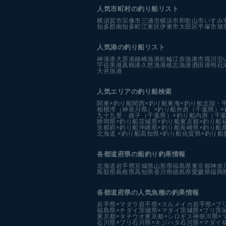
人気市町村の釣り船リスト
横須賀市
宗像市
三浦市
横浜市
和歌山市
いすみ
知多郡南知多町
江東区
伊東市
大田区
平塚市
旭
人気港の釣り船リスト
神湊港
大原港
鐘崎漁港
松輪江奈漁港
市堀川沿
宇佐美港
真鶴港
久慈漁港
岐志漁港
酒田港
明石
大井漁港
人気エリアの釣り船検索
関東×釣り船
関西×釣り船
東海×釣り船
北陸・
相模湾（神奈川県）×釣り船
外房（千葉県）×
九十九里・銚子（千葉県）×釣り船
内房（千葉
静岡県×釣り船
茨城県×釣り船
東京都×釣り船
京都府×釣り船
沖縄県×釣り船
長崎県×釣り船
北海道 ×釣り船
高知県×釣り船
佐賀県×釣り船
各都道府県の船釣り釣果情報
北海道
岩手県
宮城県
山形県
福島県
東京都
神奈
鳥取県
島根県
高知県
香川県
徳島県
愛媛県
福岡
各都道府県の人気魚種の釣果情報
岩手県×マダラ
岩手県×スルメイカ
岩手県×ブ
福島県×チダイ
茨城県×マダイ
茨城県×ブリ
茨
東京都×タチウオ
東京都×シロギス
神奈川県×
石川県×ブリ
石川県×キジハタ
石川県×マダイ