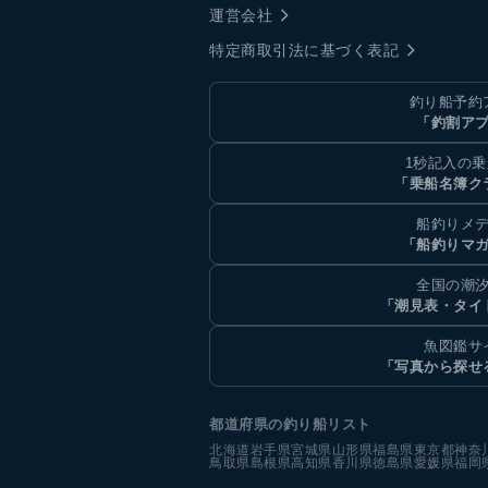
運営会社
特定商取引法に基づく表記
釣り船予約
「釣割ア
1秒記入の
「乗船名簿ク
船釣りメ
「船釣りマ
全国の潮
「潮見表・タイ
魚図鑑サ
「写真から探せ
都道府県の釣り船リスト
北海道
岩手県
宮城県
山形県
福島県
東京都
神奈
鳥取県
島根県
高知県
香川県
徳島県
愛媛県
福岡