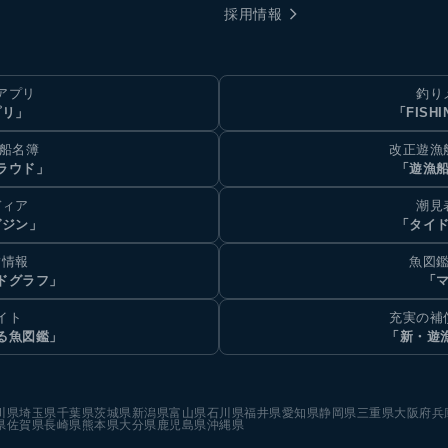
採用情報
アプリ
釣り
プリ」
「FISHI
乗船名簿
改正遊漁
ラウド」
「遊漁
ディア
潮見
ガジン」
「タイド
汐情報
魚図鑑
ドグラフ」
「マ
イト
充実の補
る魚図鑑」
「新・遊
川県
埼玉県
千葉県
茨城県
新潟県
富山県
石川県
福井県
愛知県
静岡県
三重県
大阪府
兵
県
佐賀県
長崎県
熊本県
大分県
鹿児島県
沖縄県