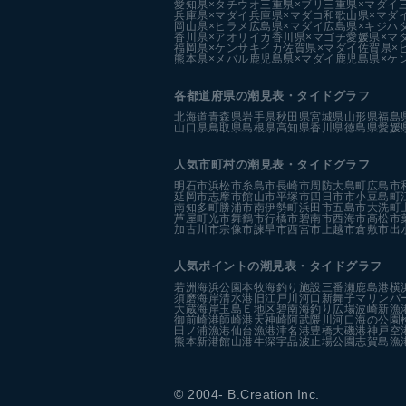
愛知県×タチウオ
三重県×ブリ
三重県×マダイ
兵庫県×マダイ
兵庫県×マダコ
和歌山県×マダ
岡山県×ヒラメ
広島県×マダイ
広島県×キジハ
香川県×アオリイカ
香川県×マゴチ
愛媛県×マ
福岡県×ケンサキイカ
佐賀県×マダイ
佐賀県×
熊本県×メバル
鹿児島県×マダイ
鹿児島県×ケ
各都道府県の潮見表
・タイドグラフ
北海道
青森県
岩手県
秋田県
宮城県
山形県
福島
山口県
鳥取県
島根県
高知県
香川県
徳島県
愛媛
人気市町村の潮見表・タイドグラフ
明石市
浜松市
糸島市
長崎市
周防大島町
広島市
延岡市
志摩市
館山市
平塚市
四日市市
小豆島町
南知多町
勝浦市
南伊勢町
浜田市
五島市
大洗町
芦屋町
光市
舞鶴市
行橋市
碧南市
西海市
高松市
加古川市
宗像市
諫早市
西宮市
上越市
倉敷市
出
人気ポイントの潮見表・タイドグラフ
若洲海浜公園
本牧海釣り施設
三番瀬
鹿島港
横
須磨海岸
清水港
旧江戸川河口
新舞子マリンパ
大蔵海岸
玉島Ｅ地区
碧南海釣り広場
波崎新漁
御前崎港
師崎港
天神崎
阿武隈川河口
海の公園
田ノ浦漁港
仙台漁港
津名港
豊橋
大磯港
神戸空
熊本新港
館山港
牛深
宇品波止場公園
志賀島漁
© 2004- B.Creation Inc.