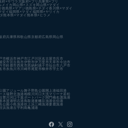
阪府×サワラ
大阪府×ブリ
兵庫県×ブリ
ルメイカ
岡山県×スズキ
岡山県×マダイ
リ
徳島県×マアジ
徳島県×チダイ
香川県×マダイ
マダイ
福岡県×マダイ
福岡県×ヤリイカ
タ
熊本県×マダイ
熊本県×ヒラメ
阪府
兵庫県
和歌山県
京都府
広島県
岡山県
戸市
横浜市
神戸市
江戸川区
名古屋市
呉市
浦安市
宮古島市
伊勢市
伊万里市
天草市
今治市
杵市
鈴鹿市
西尾市
恩納村
銚子市
仙台市
八戸市
名市
糸魚川市
川崎市
尾鷲市
柳井市
宇土市
公園
アジュール舞子
野島公園
閖上港
福田港
ース場
野北漁港
相模川河口
大洗マリーナ
若松
設
豊川河口
千葉ポートパーク
関門橋
名護漁港
港
本渡港
明石港
鳥取港
東幡豆漁港
佐伯港
島公園
小島漁港
吹上浜
三崎漁港
妻鹿漁港
姪浜漁港
古宇利島
亀浦港