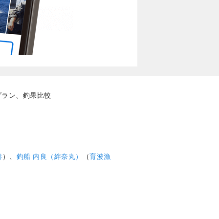
プラン、釣果比較
港
）、
釣船 内良（絆奈丸）
（
育波漁