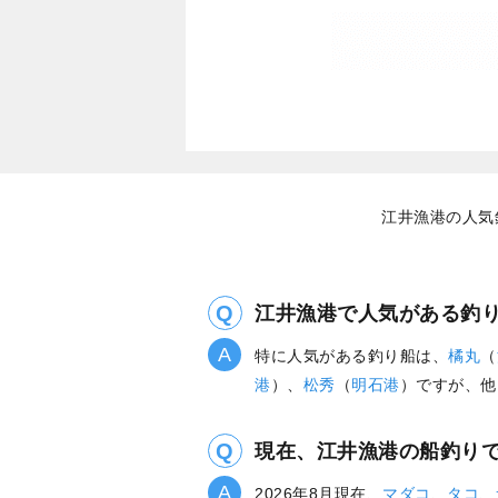
江井漁港の人気
江井漁港で人気がある釣
特に人気がある釣り船は、
橘丸
（
港
）、
松秀
（
明石港
）ですが、他
現在、江井漁港の船釣り
2026年8月現在、
マダコ
、
タコ
、