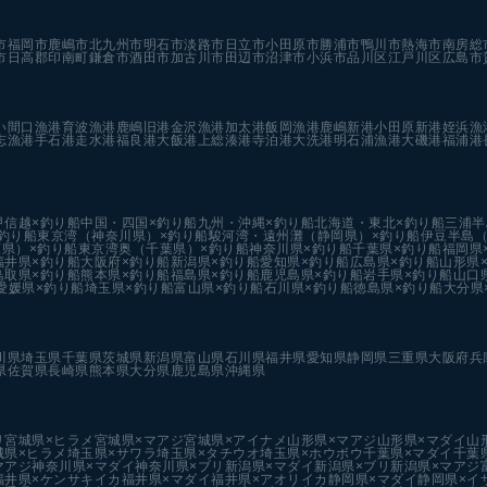
市
福岡市
鹿嶋市
北九州市
明石市
淡路市
日立市
小田原市
勝浦市
鴨川市
熱海市
南房総
市
日高郡印南町
鎌倉市
酒田市
加古川市
田辺市
沼津市
小浜市
品川区
江戸川区
広島市
い
間口漁港
育波漁港
鹿嶋旧港
金沢漁港
加太港
飯岡漁港
鹿嶋新港
小田原新港
姪浜漁
志漁港
手石港
走水港
福良港
大飯港
上総湊港
寺泊港
大洗港
明石浦漁港
大磯港
福浦港
甲信越×釣り船
中国・四国×釣り船
九州・沖縄×釣り船
北海道・東北×釣り船
三浦半
釣り船
東京湾（神奈川県）×釣り船
駿河湾・遠州灘（静岡県）×釣り船
伊豆半島（
県）×釣り船
東京湾奥（千葉県）×釣り船
神奈川県×釣り船
千葉県×釣り船
福岡県
福井県×釣り船
大阪府×釣り船
新潟県×釣り船
愛知県×釣り船
広島県×釣り船
山形県
鳥取県×釣り船
熊本県×釣り船
福島県×釣り船
鹿児島県×釣り船
岩手県×釣り船
山口
愛媛県×釣り船
埼玉県×釣り船
富山県×釣り船
石川県×釣り船
徳島県×釣り船
大分県
川県
埼玉県
千葉県
茨城県
新潟県
富山県
石川県
福井県
愛知県
静岡県
三重県
大阪府
兵
県
佐賀県
長崎県
熊本県
大分県
鹿児島県
沖縄県
リ
宮城県×ヒラメ
宮城県×マアジ
宮城県×アイナメ
山形県×マアジ
山形県×マダイ
山
城県×ヒラメ
埼玉県×サワラ
埼玉県×タチウオ
埼玉県×ホウボウ
千葉県×マダイ
千葉
マアジ
神奈川県×マダイ
神奈川県×ブリ
新潟県×マダイ
新潟県×ブリ
新潟県×マアジ
福井県×ケンサキイカ
福井県×マダイ
福井県×アオリイカ
静岡県×マダイ
静岡県×イ