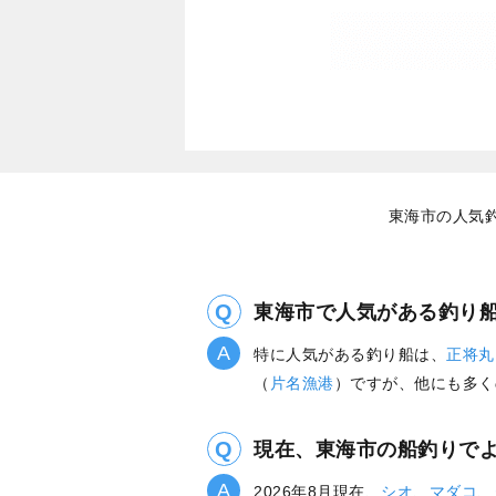
東海市の人気
東海市で人気がある釣り
特に人気がある釣り船は、
正将丸
（
片名漁港
）ですが、他にも多く
現在、東海市の船釣りで
2026年8月現在、
シオ
、
マダコ
、