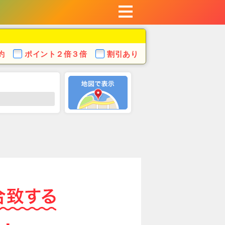
約
ポイント
２倍３倍
割引あり