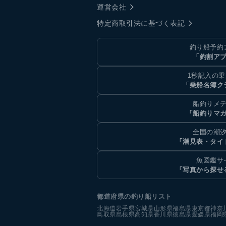
運営会社
特定商取引法に基づく表記
釣り船予約
「釣割ア
1秒記入の
「乗船名簿ク
船釣りメ
「船釣りマ
全国の潮
「潮見表・タイ
魚図鑑サ
「写真から探せ
都道府県の釣り船リスト
北海道
岩手県
宮城県
山形県
福島県
東京都
神奈
鳥取県
島根県
高知県
香川県
徳島県
愛媛県
福岡