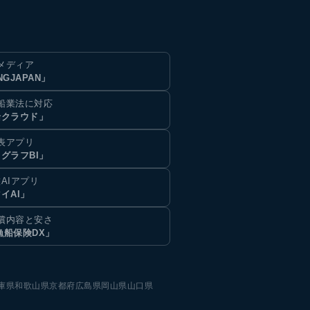
メディア
NGJAPAN」
船業法に対応
船クラウド」
表アプリ
グラフBI」
AIアプリ
イAI」
償内容と安さ
漁船保険DX」
庫県
和歌山県
京都府
広島県
岡山県
山口県