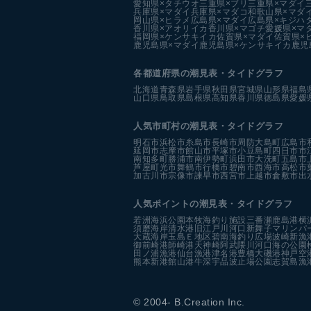
愛知県×タチウオ
三重県×ブリ
三重県×マダイ
兵庫県×マダイ
兵庫県×マダコ
和歌山県×マダ
岡山県×ヒラメ
広島県×マダイ
広島県×キジハ
香川県×アオリイカ
香川県×マゴチ
愛媛県×マ
福岡県×ケンサキイカ
佐賀県×マダイ
佐賀県×
鹿児島県×マダイ
鹿児島県×ケンサキイカ
鹿児
各都道府県の潮見表
・タイドグラフ
北海道
青森県
岩手県
秋田県
宮城県
山形県
福島
山口県
鳥取県
島根県
高知県
香川県
徳島県
愛媛
人気市町村の潮見表・タイドグラフ
明石市
浜松市
糸島市
長崎市
周防大島町
広島市
延岡市
志摩市
館山市
平塚市
小豆島町
四日市市
南知多町
勝浦市
南伊勢町
浜田市
大洗町
五島市
芦屋町
光市
舞鶴市
行橋市
碧南市
西海市
高松市
加古川市
宗像市
諫早市
西宮市
上越市
倉敷市
出
人気ポイントの潮見表・タイドグラフ
若洲海浜公園
本牧海釣り施設
三番瀬
鹿島港
横
須磨海岸
清水港
旧江戸川河口
新舞子マリンパ
大蔵海岸
玉島Ｅ地区
碧南海釣り広場
波崎新漁
御前崎港
師崎港
天神崎
阿武隈川河口
海の公園
田ノ浦漁港
仙台漁港
津名港
豊橋
大磯港
神戸空
熊本新港
館山港
牛深
宇品波止場公園
志賀島漁
© 2004- B.Creation Inc.