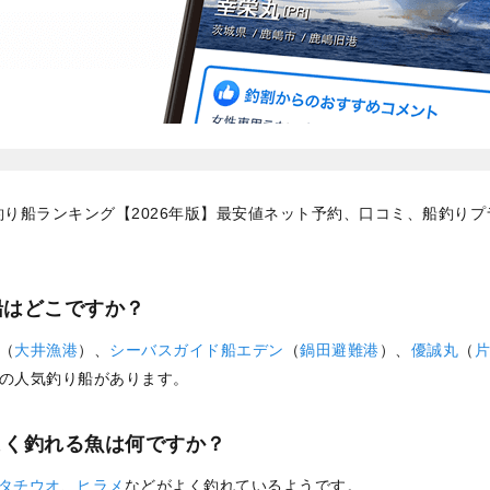
釣り船ランキング【2026年版】最安値ネット予約、口コミ、船釣りプ
船はどこですか？
（
大井漁港
）、
シーバスガイド船エデン
（
鍋田避難港
）、
優誠丸
（
片
の人気釣り船があります。
よく釣れる魚は何ですか？
タチウオ
、
ヒラメ
などがよく釣れているようです。