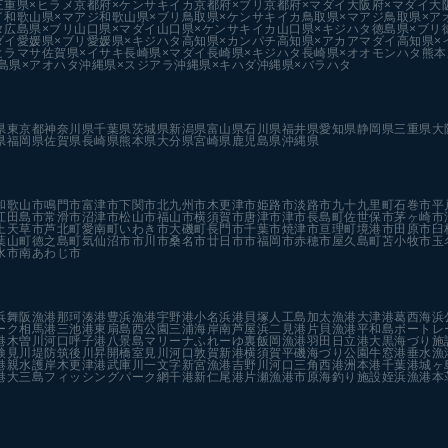
三重県×ヒラメ
京都府×ケンサキイカ
京都府×ブリ
京都府×マダイ
大阪府×マダイ
大
イ
和歌山県×マアジ
和歌山県×ブリ
鳥取県×ケンサキイカ
鳥取県×マアジ
鳥取県×ア
タ
広島県×ブリ
山口県×マダイ
山口県×ケンサキイカ
山口県×キジハタ
徳島県×ブリ
ダイ
愛媛県×ブリ
愛媛県×キジハタ
高知県×カンパチ
高知県×アカアマダイ
高知県×
ヒラマサ
佐賀県×イサキ
長崎県×マダイ
長崎県×キジハタ
長崎県×オオモンハタ
熊本
島県×アオハタ
沖縄県×スジアラ
沖縄県×キハダ
沖縄県×バラハタ
県
東京都
神奈川県
千葉県
茨城県
新潟県
富山県
石川県
福井県
愛知県
静岡県
三重県
大
県
福岡県
佐賀県
長崎県
熊本県
大分県
宮崎県
鹿児島県
沖縄県
和歌山市
鳴門市
富津市
下関市
北九州市
木更津市
姫路市
淡路市
九十九里町
石巻市
平
江田島市
常滑市
沼津市
松山市
福山市
横須賀市
唐津市
津市
長島町
佐世保市
茅ヶ崎市
上天草市
芦北町
愛南町
いわき市
大磯町
長門市
千葉市
焼津市
亘理町
境港市
田原市
臼
葉山町
徳之島町
気仙沼市
市川市
桑名市
廿日市市
福岡市
赤穂市
屋久島町
苫小牧市
玉
水市
南あわじ市
浜
舞阪漁港
那珂湊港
豊浜漁港
宇野港
小名浜港
貝塚人工島
加太漁港
大津港
葛西海浜
ーク
相馬港
三池港
東扇島西公園
三浦海岸
南芦屋浜
二見港
片貝漁港
平和島ボートレ
港
木曽川河口
呼子港
八景島マリーナ
ふれーゆ裏
飯岡漁港
羽田
日立港
大黒海づり施
検見川堤防
筑後川昇開橋
室見川河口
敦賀新港
横須賀
平磯海づり公園
牛窓港
垂水漁
港親水護岸
木更津港
武庫川一文字
新宮漁港
吉野川河口
三角西港
洲本港
千葉港
城ヶ
港
大三島フィッシングパーク
網干港
新仁尾港
片瀬漁港
市原海釣り施設
姪浜漁港
本