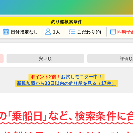
釣り船検索条件
日付指定なし
1人
こだわり
即時予
(0)
安い順
評価順
2
ポイント
倍！
お試しモニター中！
30
17
新規加盟から
日以内の釣り船を見る（
件）