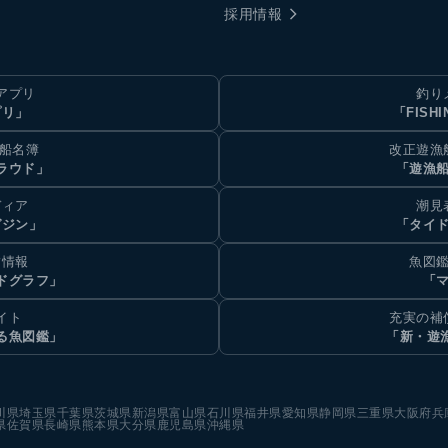
採用情報
アプリ
釣り
プリ」
「FISHI
乗船名簿
改正遊漁
ラウド」
「遊漁
ディア
潮見
ガジン」
「タイド
汐情報
魚図鑑
ドグラフ」
「マ
イト
充実の補
る魚図鑑」
「新・遊
川県
埼玉県
千葉県
茨城県
新潟県
富山県
石川県
福井県
愛知県
静岡県
三重県
大阪府
兵
県
佐賀県
長崎県
熊本県
大分県
鹿児島県
沖縄県