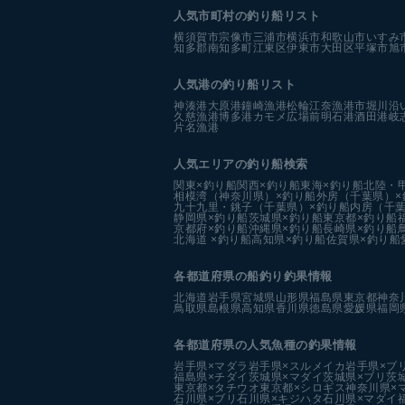
人気市町村の釣り船リスト
横須賀市
宗像市
三浦市
横浜市
和歌山市
いすみ
知多郡南知多町
江東区
伊東市
大田区
平塚市
旭
人気港の釣り船リスト
神湊港
大原港
鐘崎漁港
松輪江奈漁港
市堀川沿
久慈漁港
博多港カモメ広場前
明石港
酒田港
岐
片名漁港
人気エリアの釣り船検索
関東×釣り船
関西×釣り船
東海×釣り船
北陸・
相模湾（神奈川県）×釣り船
外房（千葉県）×
九十九里・銚子（千葉県）×釣り船
内房（千葉
静岡県×釣り船
茨城県×釣り船
東京都×釣り船
京都府×釣り船
沖縄県×釣り船
長崎県×釣り船
北海道 ×釣り船
高知県×釣り船
佐賀県×釣り船
各都道府県の船釣り釣果情報
北海道
岩手県
宮城県
山形県
福島県
東京都
神奈
鳥取県
島根県
高知県
香川県
徳島県
愛媛県
福岡
各都道府県の人気魚種の釣果情報
岩手県×マダラ
岩手県×スルメイカ
岩手県×ブ
福島県×チダイ
茨城県×マダイ
茨城県×ブリ
茨
東京都×タチウオ
東京都×シロギス
神奈川県×
石川県×ブリ
石川県×キジハタ
石川県×マダイ