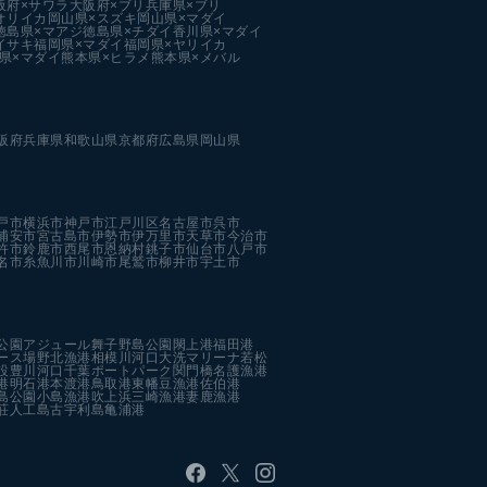
阪府×サワラ
大阪府×ブリ
兵庫県×ブリ
オリイカ
岡山県×スズキ
岡山県×マダイ
徳島県×マアジ
徳島県×チダイ
香川県×マダイ
イサキ
福岡県×マダイ
福岡県×ヤリイカ
県×マダイ
熊本県×ヒラメ
熊本県×メバル
阪府
兵庫県
和歌山県
京都府
広島県
岡山県
戸市
横浜市
神戸市
江戸川区
名古屋市
呉市
浦安市
宮古島市
伊勢市
伊万里市
天草市
今治市
杵市
鈴鹿市
西尾市
恩納村
銚子市
仙台市
八戸市
名市
糸魚川市
川崎市
尾鷲市
柳井市
宇土市
公園
アジュール舞子
野島公園
閖上港
福田港
ース場
野北漁港
相模川河口
大洗マリーナ
若松
設
豊川河口
千葉ポートパーク
関門橋
名護漁港
港
明石港
本渡港
鳥取港
東幡豆漁港
佐伯港
島公園
小島漁港
吹上浜
三崎漁港
妻鹿漁港
荘人工島
古宇利島
亀浦港