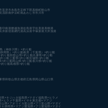
市
富津市
糸島市
足柄下郡真鶴町
館山市
賀茂郡南伊豆町
南あわじ市
市川市
港
印南港
腰越漁港
佐島港
宇佐美港
真鶴港
長井新宿港
網代港
高浜港
平塚新港
大井漁港
島（神奈川県）×釣り船
静岡県）×釣り船
南房（千葉県）×釣り船
×釣り船
和歌山県×釣り船
兵庫県×釣り船
×釣り船
三重県×釣り船
宮城県×釣り船
県×釣り船
岡山県×釣り船
香川県×釣り船
×釣り船
島根県×釣り船
庫県
和歌山県
京都府
広島県
岡山県
山口県
形県×キジハタ
福島県×マダイ
福島県×ヒラメ
県×ヒラメ
千葉県×イサキ
東京都×マアジ
富山県×アオリイカ
富山県×ブリ
富山県×マダイ
サキ
静岡県×マアジ
愛知県×ブリ
愛知県×マダイ