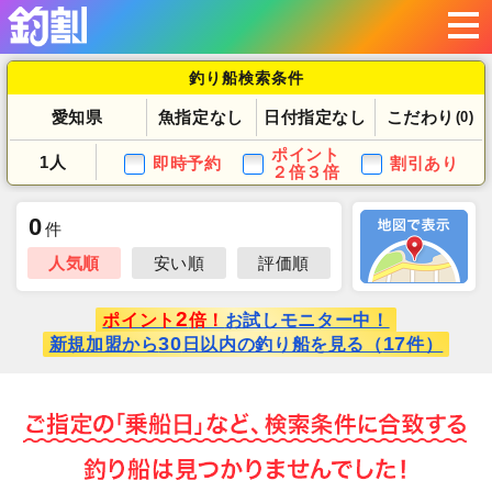
釣り船検索条件
愛知県
魚指定なし
日付指定なし
こだわり
(0)
ポイント
1人
即時予約
割引あり
２倍３倍
0
件
人気順
安い順
評価順
2
ポイント
倍！
お試しモニター中！
30
17
新規加盟から
日以内の釣り船を見る（
件）