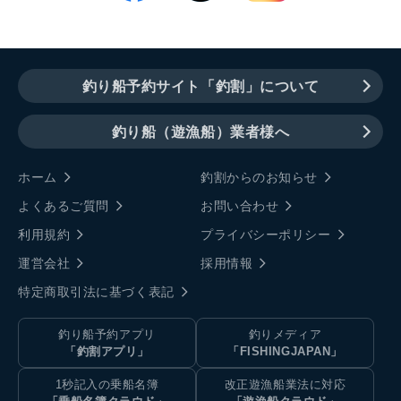
釣り船予約サイト「釣割」について
釣り船（遊漁船）業者様へ
ホーム
釣割からのお知らせ
よくあるご質問
お問い合わせ
利用規約
プライバシーポリシー
運営会社
採用情報
特定商取引法に基づく表記
釣り船予約アプリ
釣りメディア
「釣割アプリ」
「FISHINGJAPAN」
1秒記入の乗船名簿
改正遊漁船業法に対応