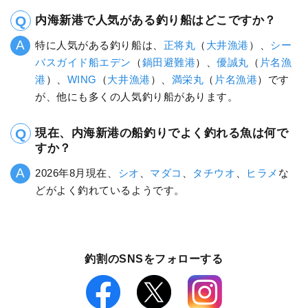
内海新港で人気がある釣り船はどこですか？
特に人気がある釣り船は、
正将丸
（
大井漁港
）、
シー
バスガイド船エデン
（
鍋田避難港
）、
優誠丸
（
片名漁
港
）、
WING
（
大井漁港
）、
満栄丸
（
片名漁港
）です
が、他にも多くの人気釣り船があります。
現在、内海新港の船釣りでよく釣れる魚は何で
すか？
2026年8月現在、
シオ
、
マダコ
、
タチウオ
、
ヒラメ
な
どがよく釣れているようです。
釣割のSNSをフォローする