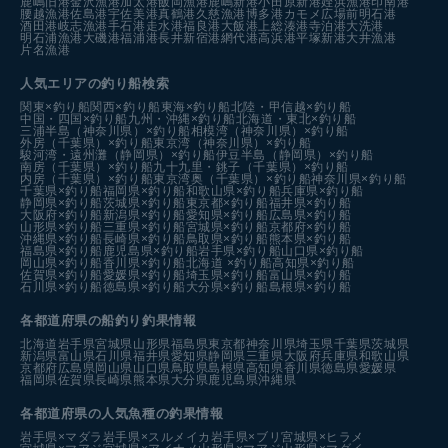
鹿嶋旧港
金沢漁港
加太港
飯岡漁港
鹿嶋新港
小田原新港
姪浜漁港
印南港
腰越漁港
佐島港
宇佐美港
真鶴港
久慈漁港
博多港カモメ広場前
明石港
酒田港
岐志漁港
手石港
走水港
福良港
大飯港
上総湊港
寺泊港
大洗港
明石浦漁港
大磯港
福浦港
長井新宿港
網代港
高浜港
平塚新港
大井漁港
片名漁港
人気エリアの釣り船検索
関東×釣り船
関西×釣り船
東海×釣り船
北陸・甲信越×釣り船
中国・四国×釣り船
九州・沖縄×釣り船
北海道・東北×釣り船
三浦半島（神奈川県）×釣り船
相模湾（神奈川県）×釣り船
外房（千葉県）×釣り船
東京湾（神奈川県）×釣り船
駿河湾・遠州灘（静岡県）×釣り船
伊豆半島（静岡県）×釣り船
南房（千葉県）×釣り船
九十九里・銚子（千葉県）×釣り船
内房（千葉県）×釣り船
東京湾奥（千葉県）×釣り船
神奈川県×釣り船
千葉県×釣り船
福岡県×釣り船
和歌山県×釣り船
兵庫県×釣り船
静岡県×釣り船
茨城県×釣り船
東京都×釣り船
福井県×釣り船
大阪府×釣り船
新潟県×釣り船
愛知県×釣り船
広島県×釣り船
山形県×釣り船
三重県×釣り船
宮城県×釣り船
京都府×釣り船
沖縄県×釣り船
長崎県×釣り船
鳥取県×釣り船
熊本県×釣り船
福島県×釣り船
鹿児島県×釣り船
岩手県×釣り船
山口県×釣り船
岡山県×釣り船
香川県×釣り船
北海道 ×釣り船
高知県×釣り船
佐賀県×釣り船
愛媛県×釣り船
埼玉県×釣り船
富山県×釣り船
石川県×釣り船
徳島県×釣り船
大分県×釣り船
島根県×釣り船
各都道府県の船釣り釣果情報
北海道
岩手県
宮城県
山形県
福島県
東京都
神奈川県
埼玉県
千葉県
茨城県
新潟県
富山県
石川県
福井県
愛知県
静岡県
三重県
大阪府
兵庫県
和歌山県
京都府
広島県
岡山県
山口県
鳥取県
島根県
高知県
香川県
徳島県
愛媛県
福岡県
佐賀県
長崎県
熊本県
大分県
鹿児島県
沖縄県
各都道府県の人気魚種の釣果情報
岩手県×マダラ
岩手県×スルメイカ
岩手県×ブリ
宮城県×ヒラメ