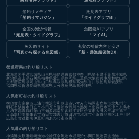
「乗船名簿クラウド」
「遊漁船クラウド」
船釣りメディア
潮見表アプリ
「船釣りマガジン」
「タイドグラフBI」
全国の潮汐情報
魚図鑑AIアプリ
「潮見表・タイドグラフ」
「マイAI」
魚図鑑サイト
充実の補償内容と安さ
「写真から探せる魚図鑑」
「新・遊漁船保険DX」
都道府県の釣り船リスト
北海道
岩手県
宮城県
山形県
福島県
東京都
神奈川県
埼玉県
千葉県
茨城県
新潟県
富山県
石川県
福井県
愛知県
静岡県
三重県
大阪府
兵庫県
和歌山県
京都府
広島県
岡山県
山口県
鳥取県
島根県
高知県
香川県
徳島県
愛媛県
福岡県
佐賀県
長崎県
熊本県
大分県
鹿児島県
沖縄県
人気市町村の釣り船リスト
横須賀市
宗像市
三浦市
横浜市
和歌山市
いすみ市
福岡市
鹿嶋市
北九州市
明石市
淡路市
日立市
小田原市
勝浦市
鴨川市
熱海市
南房総市
富津市
糸島市
足柄下郡真鶴町
館山市
知多郡南知多町
江東区
伊東市
大田区
平塚市
旭市
日高郡印南町
鎌倉市
酒田市
加古川市
田辺市
沼津市
小浜市
品川区
江戸川区
広島市
賀茂郡南伊豆町
南あわじ市
市川市
人気港の釣り船リスト
神湊港
大原港
鐘崎漁港
松輪江奈漁港
市堀川沿い
間口漁港
育波漁港