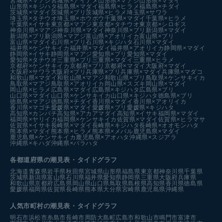
宮城県×マアジ
宮城県×アイナメ
山形県×マアジ
山形県×マダイ
山形県×キジハタ
福島県×マダイ
福島県×ヒラメ
福島県×チダイ
茨城県×マダイ
茨城県×ブリ
茨城県×ヒラメ
埼玉県×サワラ
埼玉県×タチウオ
埼玉県×ホウボウ
千葉県×マダイ
千葉県×ヒラメ
千葉県×イサキ
東京都×マアジ
東京都×タチウオ
東京都×シロギス
神奈川県×マアジ
神奈川県×マダイ
神奈川県×ブリ
新潟県×マダイ
新潟県×ブリ
新潟県×マアジ
富山県×アオリイカ
富山県×ブリ
富山県×マダイ
石川県×ブリ
石川県×キジハタ
石川県×マダイ
福井県×ケンサキイカ
福井県×マダイ
福井県×アオリイカ
静岡県×マダイ
静岡県×イサキ
静岡県×マアジ
愛知県×ブリ
愛知県×マダイ
愛知県×タチウオ
三重県×ブリ
三重県×マダイ
三重県×ヒラメ
京都府×ケンサキイカ
京都府×ブリ
京都府×マダイ
大阪府×マダイ
大阪府×サワラ
大阪府×ブリ
兵庫県×ブリ
兵庫県×マダイ
兵庫県×マダコ
和歌山県×マダイ
和歌山県×マアジ
和歌山県×ブリ
鳥取県×ケンサキイカ
鳥取県×マアジ
鳥取県×アオリイカ
岡山県×スズキ
岡山県×マダイ
岡山県×ヒラメ
広島県×マダイ
広島県×キジハタ
広島県×ブリ
山口県×マダイ
山口県×ケンサキイカ
山口県×キジハタ
徳島県×ブリ
徳島県×マアジ
徳島県×チダイ
香川県×マダイ
香川県×アオリイカ
香川県×マゴチ
愛媛県×マダイ
愛媛県×ブリ
愛媛県×キジハタ
高知県×カンパチ
高知県×アカアマダイ
高知県×イサキ
福岡県×マダイ
福岡県×ヤリイカ
福岡県×ケンサキイカ
佐賀県×マダイ
佐賀県×ヒラマサ
佐賀県×イサキ
長崎県×マダイ
長崎県×キジハタ
長崎県×オオモンハタ
熊本県×マダイ
熊本県×ヒラメ
熊本県×メバル
鹿児島県×マダイ
鹿児島県×ケンサキイカ
鹿児島県×アオハタ
沖縄県×スジアラ
沖縄県×キハダ
沖縄県×バラハタ
各都道府県の潮見表
・タイドグラフ
北海道
青森県
岩手県
秋田県
宮城県
山形県
福島県
東京都
神奈川県
千葉県
茨城県
新潟県
富山県
石川県
福井県
愛知県
静岡県
三重県
大阪府
兵庫県
和歌山県
京都府
広島県
岡山県
山口県
鳥取県
島根県
高知県
香川県
徳島県
愛媛県
福岡県
佐賀県
長崎県
熊本県
大分県
宮崎県
鹿児島県
沖縄県
人気市町村の潮見表・タイドグラフ
明石市
浜松市
糸島市
長崎市
周防大島町
広島市
和歌山市
鳴門市
富津市