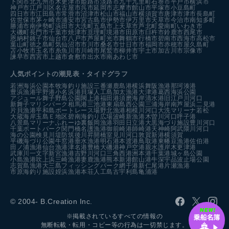
下関市
北九州市
木更津市
姫路市
淡路市
九十九里町
石巻市
平戸市
横浜市
神戸市
江戸川区
名古屋市
呉市
延岡市
志摩市
館山市
平塚市
小豆島町
四日市市
江田島市
常滑市
沼津市
松山市
福山市
横須賀市
唐津市
津市
長島町
佐世保市
茅ヶ崎市
浦安市
宮古島市
伊勢市
伊万里市
天草市
今治市
南知多町
勝浦市
南伊勢町
浜田市
大洗町
五島市
上天草市
芦北町
愛南町
いわき市
大磯町
長門市
千葉市
焼津市
亘理町
境港市
田原市
臼杵市
鈴鹿市
西尾市
恩納村
銚子市
仙台市
八戸市
芦屋町
光市
舞鶴市
行橋市
碧南市
西海市
高松市
葉山町
徳之島町
気仙沼市
市川市
桑名市
廿日市市
福岡市
赤穂市
屋久島町
苫小牧市
玉名市
糸魚川市
川崎市
尾鷲市
柳井市
宇土市
加古川市
宗像市
諫早市
西宮市
上越市
倉敷市
出水市
南あわじ市
人気ポイントの潮見表・タイドグラフ
若洲海浜公園
本牧海釣り施設
三番瀬
鹿島港
横浜
舞阪漁港
那珂湊港
豊浜漁港
宇野港
小名浜港
貝塚人工島
加太漁港
大津港
葛西海浜公園
アジュール舞子
野島公園
閖上港
福田港
須磨海岸
清水港
旧江戸川河口
新舞子マリンパーク
相馬港
三池港
東扇島西公園
三浦海岸
南芦屋浜
二見港
片貝漁港
平和島ボートレース場
野北漁港
相模川河口
大洗マリーナ
若松
大蔵海岸
玉島Ｅ地区
碧南海釣り広場
波崎新漁港
木曽川河口
呼子港
八景島マリーナ
ふれーゆ裏
飯岡漁港
羽田
日立港
大黒海づり施設
豊川河口
千葉ポートパーク
関門橋
名護漁港
御前崎港
師崎港
天神崎
阿武隈川河口
海の公園
検見川堤防
筑後川昇開橋
室見川河口
敦賀新港
横須賀
平磯海づり公園
牛窓港
垂水漁港
明石港
本渡港
鳥取港
東幡豆漁港
佐伯港
田ノ浦漁港
仙台漁港
津名港
豊橋
大磯港
神戸空港親水護岸
木更津港
武庫川一文字
新宮漁港
吉野川河口
三角西港
洲本港
千葉港
城ヶ島公園
小島漁港
吹上浜
三崎漁港
妻鹿漁港
熊本新港
館山港
牛深
宇品波止場公園
志賀島漁港
大三島フィッシングパーク
網干港
新仁尾港
片瀬漁港
市原海釣り施設
姪浜漁港
本荘人工島
古宇利島
亀浦港
© 2004- B.Creation Inc.
※掲載されているすべての情報の
無断転載・転用・コピー等の行為は一切禁じます。